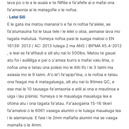
lava po o le a le auala e te filifilia e faʻafefe ai e mafai ona
faʻamaonia ai le matagofie o le nofoa.
· Lelei Sili
E le gata ina matou mananaʻo e fai ni nofoa faʻalelei, ae
faʻatumauina foi le taua tele i le lelei o oloa, aemaise lava mo
tagata matutua. Yumeya nofoa pasi le suega malosi o EN
16139: 2013 / AC: 2013 tulaga 2 ma ANS / BIFMA X5.4-2012
, e leai se faʻafitauli e sili atu nai lo 500lbs. Matou te gauai
atu foi i auiliiliga e pei o uʻamea burrs e mafai valu lima, o
nofoa uma e tatau ona polesi mo le itiiti ifo i le 3 taimi ma
asiasia mo le 9 taimi. Aʻo leʻi faʻapipiʻiina, o le nofoa e tatau
ona feagai ma 4 matagaluega, sili atu nai lo 9times QC, e
ese mai le 10 tausaga-faʻamaonia e atili ai ona e mautinoa e
uiga i lau pisinisi. Yumeya o le maualuga maualuga lea e
ofoina atu i ona tagata faʻatau. Faʻaaogaina 15-16 tikeri
faʻamalosi o le 6061 vasega alumini o le tulaga maualuga lea
i le alamanuia. E faia i le 2mm mafiafia alumini ma se vaega
mamafa o le 4mm.