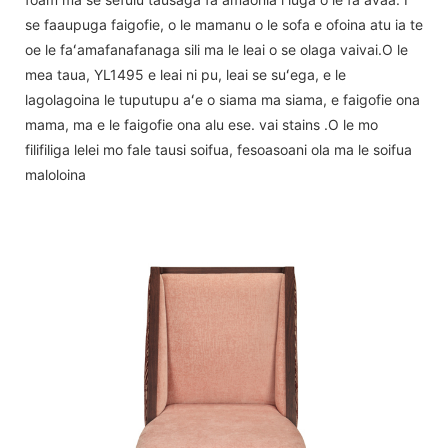
se faaupuga faigofie, o le mamanu o le sofa e ofoina atu ia te
oe le faʻamafanafanaga sili ma le leai o se olaga vaivai.O le
mea taua, YL1495 e leai ni pu, leai se suʻega, e le
lagolagoina le tuputupu aʻe o siama ma siama, e faigofie ona
mama, ma e le faigofie ona alu ese. vai stains .O le mo
filifiliga lelei mo fale tausi soifua, fesoasoani ola ma le soifua
maloloina