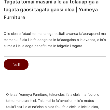
Tagata tomai masani a le au tolauapiga a
tagata gaosi tagata gaosi oloa | Yumeya
Furniture
O le oloa e fetaui ma manaʻoga o sitaili avanoa faʻaonaponei ma
mamanu. E ala i le faʻaaogaina le faʻaaogaina o le avanoa, o loʻo
aumaia i le le aoga penefiti ma le faigofie i tagata
fesili
O le aai Yumeya Furniture, tekonolosi faʻaleleia ma fou o lo
tatou matutua lelei. Talu mai le faʻavaeina, o loʻo matou
taulaʻi atu i le atinaʻeina o oloa fou, faʻaleleia le lelei o oloa,