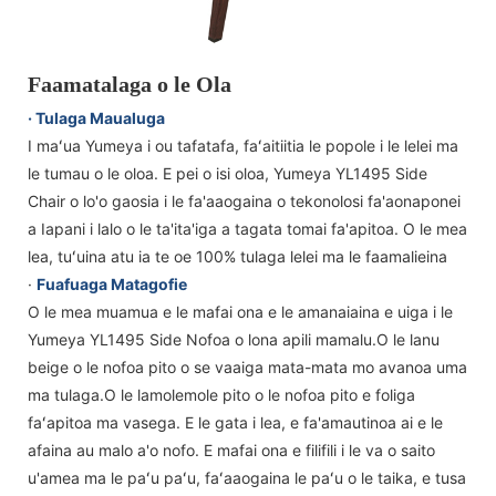
Faamatalaga o le Ola
· Tulaga Maualuga
I maʻua Yumeya i ou tafatafa, faʻaitiitia le popole i le lelei ma
le tumau o le oloa. E pei o isi oloa, Yumeya YL1495 Side
Chair o lo'o gaosia i le fa'aaogaina o tekonolosi fa'aonaponei
a Iapani i lalo o le ta'ita'iga a tagata tomai fa'apitoa. O le mea
lea, tuʻuina atu ia te oe 100% tulaga lelei ma le faamalieina
·
Fuafuaga Matagofie
O le mea muamua e le mafai ona e le amanaiaina e uiga i le
Yumeya YL1495 Side Nofoa o lona apili mamalu.O le lanu
beige o le nofoa pito o se vaaiga mata-mata mo avanoa uma
ma tulaga.O le lamolemole pito o le nofoa pito e foliga
faʻapitoa ma vasega. E le gata i lea, e fa'amautinoa ai e le
afaina au malo a'o nofo. E mafai ona e filifili i le va o saito
u'amea ma le paʻu paʻu, faʻaaogaina le paʻu o le taika, e tusa