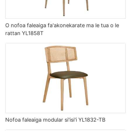
O nofoa faleaiga fa'akonekarate ma le tua o le
rattan YL1858T
Nofoa faleaiga modular si'isi'i YL1832-TB