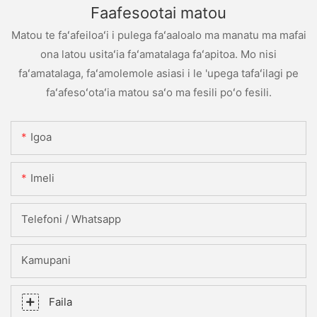
Faafesootai matou
Matou te faʻafeiloaʻi i pulega faʻaaloalo ma manatu ma mafai
ona latou usitaʻia faʻamatalaga faʻapitoa. Mo nisi
faʻamatalaga, faʻamolemole asiasi i le 'upega tafaʻilagi pe
faʻafesoʻotaʻia matou saʻo ma fesili poʻo fesili.
Igoa
Imeli
Telefoni / Whatsapp
Kamupani
Faila