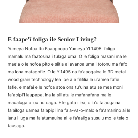
E faape'ī foliga ile Senior Living?
Yumeya Nofoa Itu Faaopoopo Yumeya YL1495 foliga
mamalu ma faatosina i tulaga uma. O le foliga masani ma le
maeʻa o le nofoa pito e siitia ai avanoa uma i totonu ma fafo
ma lona matagofie. O le Yl1495 na fa'aaogaina le 3D metal
wood grain technology lea pe a e filifilia le uʻamea fafie
fafie, e mafai e le nofoa atoa ona tuʻuina atu se mea moni
faʻapipiʻi laupapa, ina ia sili atu le mafanafana ma le
maualuga o lou nofoaga. E le gata i lea, o lo'o fa'aogaina
fa'ailoga uamea fa'apipi'iina fa'a-va-o-malo e fa'amanino ai le
lanu i luga ma fa'atumauina ai le fa'aaliga susulu mo le tele o
tausaga.