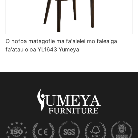
O nofoa matagofie ma fa'alelei mo faleaiga
fa'atau oloa YL1643 Yumeya