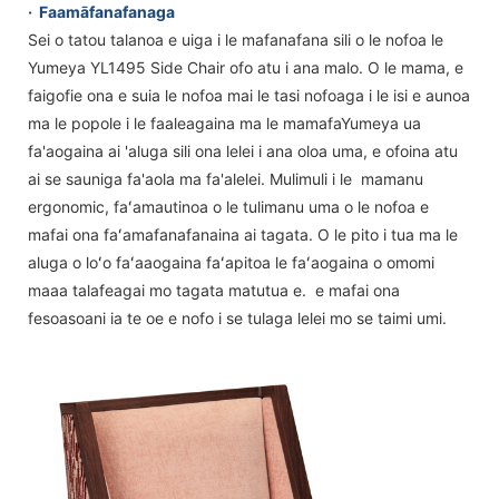
·
Faamāfanafanaga
Sei o tatou talanoa e uiga i le mafanafana sili o le nofoa le
Yumeya YL1495 Side Chair ofo atu i ana malo. O le mama, e
faigofie ona e suia le nofoa mai le tasi nofoaga i le isi e aunoa
ma le popole i le faaleagaina ma le mamafaYumeya ua
fa'aogaina ai 'aluga sili ona lelei i ana oloa uma, e ofoina atu
ai se sauniga fa'aola ma fa'alelei. Mulimuli i le mamanu
ergonomic, faʻamautinoa o le tulimanu uma o le nofoa e
mafai ona faʻamafanafanaina ai tagata. O le pito i tua ma le
aluga o loʻo faʻaaogaina faʻapitoa le faʻaogaina o omomi
maaa talafeagai mo tagata matutua e. e mafai ona
fesoasoani ia te oe e nofo i se tulaga lelei mo se taimi umi.