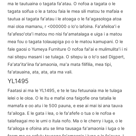
ma le tautuaina o tagata faʻatau. O nofoa a tagata o le
tagata soifua o le a tatou faia le mea sili matou te mafaia e
tautua ai tagata faʻatau i le atoaga o le faʻagasologa atoa
mai oloa mamanu, r <000000 o loʻo lafoina. Faʻafeiloaʻi e
faʻafesoʻotaʻi matou mo nisi faʻamatalaga e uiga i a matou
mea fou o tagata tolauapiga po o le matou kamupani. O le
fale gaosi o Yumeya Furniture O nofoa faiʻai e mulimulitaʻi i ni
nai sitepu masani i se tulaga. O sitepu ia o loʻo sad Digpert,
Faʻataʻitaʻiina faʻamaonia, maʻa mata filifilia, mea tipi,
faʻatauaina, ata, ata, ata ma vali.
YL1495
Faatasi ai ma le YL1495, e te le tau fetuunaia ma le tulaga
lelei o le oloa. O le itu e mafai ona faigofie ona tatalia le
mamafa e oo atu i le 500 pauna, e ese ai mai isi ana tauva
faʻailoga. E le gata i lea, o le faʻafefe o tua o le nofoa e
talafeagai mo le umi o itula nofo. Ma o le cherry i luga, o le
faʻailoga e ofoina atu se lima tausaga faʻamaonia i luga o le
foam ma se sefulu tausaga faʻamaonia i luga o le faʻavaa. I