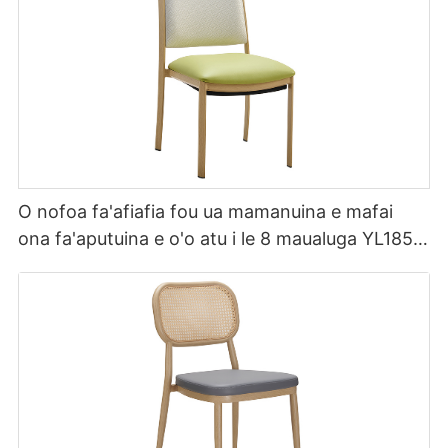
O nofoa fa'afiafia fou ua mamanuina e mafai
ona fa'aputuina e o'o atu i le 8 maualuga YL1857
Yumeya