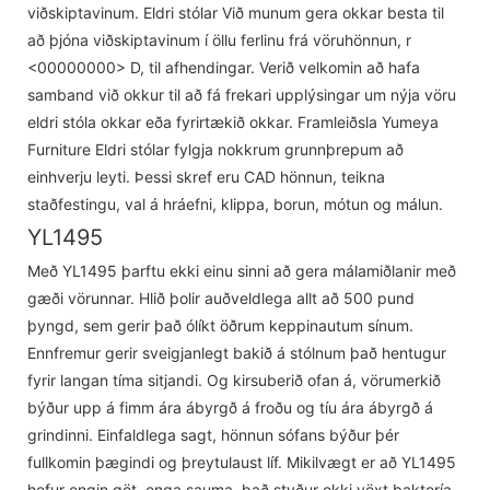
viðskiptavinum. Eldri stólar Við munum gera okkar besta til
að þjóna viðskiptavinum í öllu ferlinu frá vöruhönnun, r
<00000000> D, til afhendingar. Verið velkomin að hafa
samband við okkur til að fá frekari upplýsingar um nýja vöru
eldri stóla okkar eða fyrirtækið okkar. Framleiðsla Yumeya
Furniture Eldri stólar fylgja nokkrum grunnþrepum að
einhverju leyti. Þessi skref eru CAD hönnun, teikna
staðfestingu, val á hráefni, klippa, borun, mótun og málun.
YL1495
Með YL1495 þarftu ekki einu sinni að gera málamiðlanir með
gæði vörunnar. Hlið þolir auðveldlega allt að 500 pund
þyngd, sem gerir það ólíkt öðrum keppinautum sínum.
Ennfremur gerir sveigjanlegt bakið á stólnum það hentugur
fyrir langan tíma sitjandi. Og kirsuberið ofan á, vörumerkið
býður upp á fimm ára ábyrgð á froðu og tíu ára ábyrgð á
grindinni. Einfaldlega sagt, hönnun sófans býður þér
fullkomin þægindi og þreytulaust líf. Mikilvægt er að YL1495
hefur engin göt, enga sauma, það styður ekki vöxt baktería