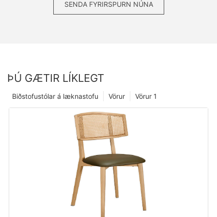
SENDA FYRIRSPURN NÚNA
ÞÚ GÆTIR LÍKLEGT
Biðstofustólar á læknastofu
Vörur
Vörur 1