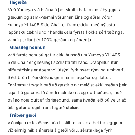
· Hágæða
Með Yumeya við hliðina á þér skaltu hafa minni áhyggjur af
gæðum og samkvæmni vörunnar. Eins og aðrar vörur,
Yumeya YL1495 Side Chair er framleiddur með nýjustu
japönsku tækni undir handleiðslu fyrsta flokks sérfræðinga.
Þannig skilar þér 100% gæðum og ánægju
·
Glæsileg hönnun
Það fyrsta sem þú getur ekki hunsað um Yumeya YL1495
Side Chair er glæsilegt aðdráttarafl hans. Drapplitur litur
hliðarstólsins er áberandi útsýni fyrir hvert rými og umhverfi.
Slétt brún hliðarstólsins gerir hann fágaður og flottur.
Ennfremur tryggir það að gestir þínir meiðist ekki meðan þeir
sitja. Þú getur valið á milli málmkorns og dufthúðunar, með
því að nota duft af tígristegund, sama hvaða leið þú velur að
úða getur dregið fram fegurð stólsins.
· Frábær gæði
Við viljum ekki aðeins búa til stílhreina stóla heldur leggjum
við einnig mikla áherslu á gæði vöru, sérstaklega fyrir