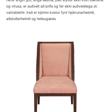
og vírusa, er auðvelt að þrífa og fer ekki auðveldlega út.
vatnsblettir. Það er kjörinn kostur fyrir hjúkrunarheimili,
aðstoðarheimili og heilsugæslu