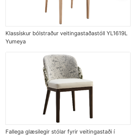
Klassískur bólstraður veitingastaðastóll YL1619L
Yumeya
Fallega glæsilegir stólar fyrir veitingastaði í