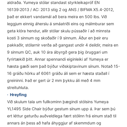
aldraða. Yumeya stólar standast styrkleikapróf EN
16139:2013 / AC: 2013 stig 2 og ANS / BIFMA X5.4-2012,
það er ekkert vandamál að bera meira en 500 lbs. Við
leggjum einnig áherslu á smáatriði eins og málmburar sem
geta klóra hendur, allir stólar skulu pússaðir í að minnsta
kosti 3 sinnum og skoðaðir í 9 sinnum. Áður en þeir eru
pakkaðir, stólarnir verða að gangast undir 4 deildir, meira en
9 sinnum QC, auk 10 ára ábyrgð gera þig öruggari um
fyrirtækið þitt. Annar spennandi eiginleiki af Yumeya er
hæsta gæði sem það býður viðskiptavinum sínum. Notað 15-
16 gráðu hörku af 6061 gráðu áli sem er hæsta staðall í
greininni. Það er gert úr 2 mm þykku áli með 4 mm
streituhluta.
·
Hreyfing
Við skulum tala um fullkominn þægindi stólsins Yumeya
YL1495 Side Chair býður gestum sínum upp á. Þar sem þú
ert léttur geturðu auðveldlega fært stólinn frá einum stað til
annars án þess að hafa áhyggjur af skemmdum og