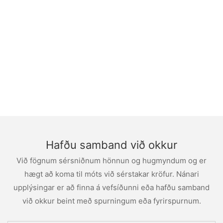
Hafðu samband við okkur
Við fögnum sérsniðnum hönnun og hugmyndum og er
hægt að koma til móts við sérstakar kröfur. Nánari
upplýsingar er að finna á vefsíðunni eða hafðu samband
við okkur beint með spurningum eða fyrirspurnum.