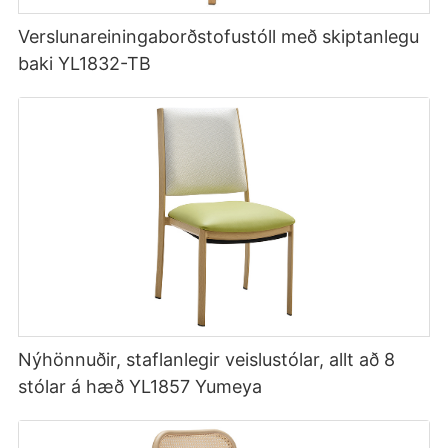
Verslunareiningaborðstofustóll með skiptanlegu
baki YL1832-TB
Nýhönnuðir, staflanlegir veislustólar, allt að 8
stólar á hæð YL1857 Yumeya