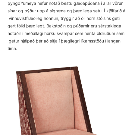
þyngdYumeya hefur notað bestu gæðapúðana í allar vörur
sínar og býður upp á sígræna og þægilega setu. Í kjölfarið á
vinnuvistfræðileg hönnun, tryggir að öll horn stólsins geti
gert fólki þægilegt. Bakstoðin og púðarnir eru sérstaklega
notaðir í meðallagi hörku svampar sem henta öldruðum sem
getur hjálpað þér að sitja í þægilegri líkamsstöðu í langan
tíma.