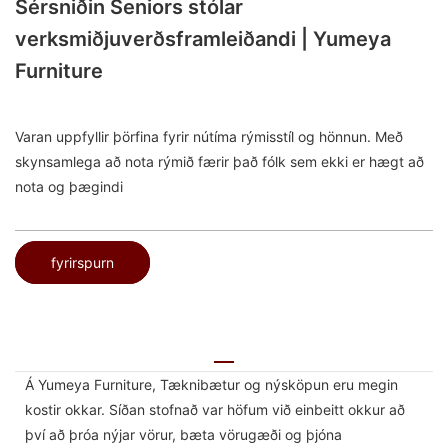
Sérsniðin Seniors stólar
verksmiðjuverðsframleiðandi | Yumeya
Furniture
Varan uppfyllir þörfina fyrir nútíma rýmisstíl og hönnun. Með
skynsamlega að nota rýmið færir það fólk sem ekki er hægt að
nota og þægindi
fyrirspurn
Á Yumeya Furniture, Tæknibætur og nýsköpun eru megin
kostir okkar. Síðan stofnað var höfum við einbeitt okkur að
því að þróa nýjar vörur, bæta vörugæði og þjóna