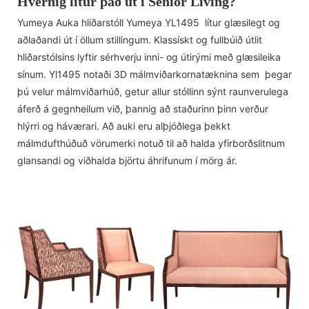
Hvernig lítur það út í Senior Living?
Yumeya Auka hliðarstóll Yumeya YL1495 lítur glæsilegt og
aðlaðandi út í öllum stillingum. Klassískt og fullbúið útlit
hliðarstólsins lyftir sérhverju inni- og útirými með glæsileika
sínum. Yl1495 notaði 3D málmviðarkornatæknina sem þegar
þú velur málmviðarhúð, getur allur stóllinn sýnt raunverulega
áferð á gegnheilum við, þannig að staðurinn þinn verður
hlýrri og háværari. Að auki eru alþjóðlega þekkt
málmdufthúðuð vörumerki notuð til að halda yfirborðslitnum
glansandi og viðhalda björtu áhrifunum í mörg ár.