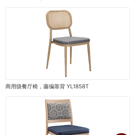
商用级餐厅椅，藤编靠背 YL1858T