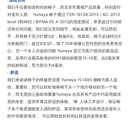
我们不仅要创造时尚的椅子，而且非常重视产品质量，特别是针
对老年人群。 Yumeya 椅子通过了EN 16139:2013 / AC: 2013
level 2和ANS / BIFMA X5.4-2012的强度测试，承受超过500磅
没有任何问题。我们还注意到细节，例如金属毛刺，可以防刮
手，所有椅子至少打磨3次，检验9次。包装前，椅子必须经过4
次检验部门，超过9次QC，除了10年保修让您对您的业务更有信
心。另一个令人兴奋的功能 Yumeya 是它为客户提供的最高品
质。采用行业最高标准的6061级铝材硬度15-16度。由2毫米厚
的铝材制成，受力部分为4毫米。
·
舒适
我们来谈谈椅子的终极舒适度 Yumeya YL1495 侧椅为客人提
供。重量轻，您可以轻松地将椅子从一个地方移动到另一个地
方，而无需担心损坏和重量Yumeya 在其所有产品中均采用最优
质的坐垫，提供常青且舒适的体验。 继 人体工学设计，保证椅
子各个角度都能使人感到舒适。靠背和坐垫特别采用适合老年人
的中等硬度海绵， 可以帮助您长时间以舒适的姿势坐着。