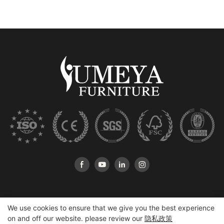
We use cookies to ensure that we give you the best experience
on and off our website. please review our
隐私政策
版权所有©2025 Heshan Yumeya Furniture Co.，Ltd |
站点