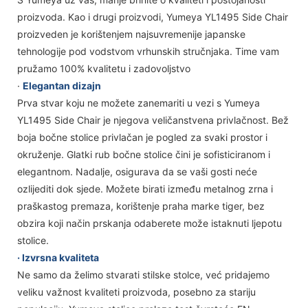
proizvoda. Kao i drugi proizvodi, Yumeya YL1495 Side Chair
proizveden je korištenjem najsuvremenije japanske
tehnologije pod vodstvom vrhunskih stručnjaka. Time vam
pružamo 100% kvalitetu i zadovoljstvo
·
Elegantan dizajn
Prva stvar koju ne možete zanemariti u vezi s Yumeya
YL1495 Side Chair je njegova veličanstvena privlačnost. Bež
boja bočne stolice privlačan je pogled za svaki prostor i
okruženje. Glatki rub bočne stolice čini je sofisticiranom i
elegantnom. Nadalje, osigurava da se vaši gosti neće
ozlijediti dok sjede. Možete birati između metalnog zrna i
praškastog premaza, korištenje praha marke tiger, bez
obzira koji način prskanja odaberete može istaknuti ljepotu
stolice.
· Izvrsna kvaliteta
Ne samo da želimo stvarati stilske stolce, već pridajemo
veliku važnost kvaliteti proizvoda, posebno za stariju