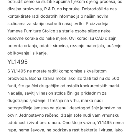
potrudit ćemo se služiti kupcima tijekom cijelog procesa, od
dizajna proizvoda, R & D, do isporuke. Dobrodošli da nas
kontaktirate radi dodatnih informacija o našim novim
stolicama za starije osobe ili našoj tvrtki. Proizvodnja
Yumeya Furniture Stolice za starije osobe slijede neke
osnovne korake do neke mjere. Ovi koraci su CAD dizajn,
potvrda crtanja, odabir sirovina, rezanje materijala, bušenje,
oblikovanje i slikanje.
YL1495
S YL1495 ne morate raditi kompromise s kvalitetom
proizvoda. Bočna strana može lako izdržati težinu do 500
funti, što ga čini drugačijim od ostalih konkurentskih marki.
Nadalje, savitljivi naslon stolca čini ga prikladnim za
dugotrajno sjedenje. I trešnja na vrhu, marka nudi
petogodišnje jamstvo na pjenu i desetogodišnje jamstvo na
okvir. Jednostavno rečeno, dizajn sofe nudi vam vrhunsku
udobnost i život bez umora. Ono što je važno, YL1495 nema
rupa, nema šavova, ne podržava rast bakterija i virusa, lako