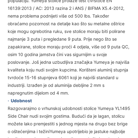
populaciju. Yumeya stolice prolaze test čvrstoće EN
16139:2013 / AC: 2013 razina 2 i ANS / BIFMA X5.4-2012,
nema problema podnijeti više od 500 lbs. Također
obraćamo pozornost na detalje kao što su metalne oštrice
koje mogu ogrebotina ruku, sve stolice moraju biti polirane
najmanje 3 puta i pregledane 9 puta. Prije nego što se
zapakirane, stolice moraju proći 4 odjela, više od 9 puta QC,
osim 10 godina jamstva čini vas sigurnijim u svoje
poslovanje. Još jedna uzbudljiva značajka Yumeya je najviša
kvaliteta koju nudi svojim kupcima. Korišteni aluminij stupnja
tvrdoće 15-16 stupnjeva 6061 koji je najviši standard u
industriji. Izrađen je od aluminija debljine 2 mm s
napregnutim dijelom od 4 mm.
·
Udobnost
Razgovarajmo o vrhunskoj udobnosti stolice Yumeya YL1495
Side Chair nudi svojim gostima. Budući da je lagan, stolicu
možete lako premjestiti s jednog mjesta na drugo bez brige
o oštećenjima i težiniYumeya upotrijebio je jastuke najbolje