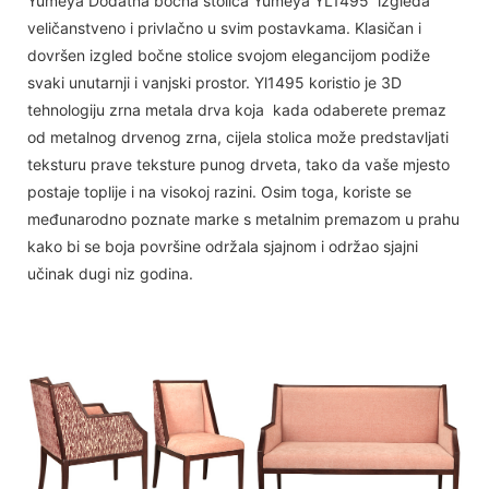
Yumeya Dodatna bočna stolica Yumeya YL1495 izgleda
veličanstveno i privlačno u svim postavkama. Klasičan i
dovršen izgled bočne stolice svojom elegancijom podiže
svaki unutarnji i vanjski prostor. Yl1495 koristio je 3D
tehnologiju zrna metala drva koja kada odaberete premaz
od metalnog drvenog zrna, cijela stolica može predstavljati
teksturu prave teksture punog drveta, tako da vaše mjesto
postaje toplije i na visokoj razini. Osim toga, koriste se
međunarodno poznate marke s metalnim premazom u prahu
kako bi se boja površine održala sjajnom i održao sjajni
učinak dugi niz godina.