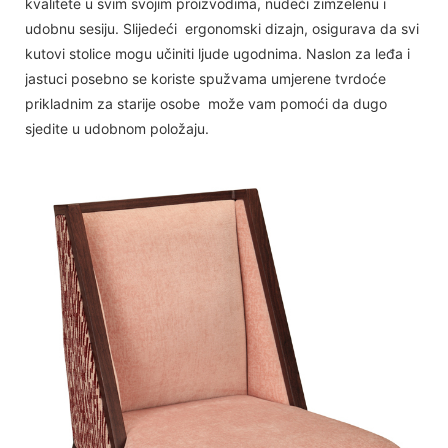
kvalitete u svim svojim proizvodima, nudeći zimzelenu i
udobnu sesiju. Slijedeći ergonomski dizajn, osigurava da svi
kutovi stolice mogu učiniti ljude ugodnima. Naslon za leđa i
jastuci posebno se koriste spužvama umjerene tvrdoće
prikladnim za starije osobe može vam pomoći da dugo
sjedite u udobnom položaju.