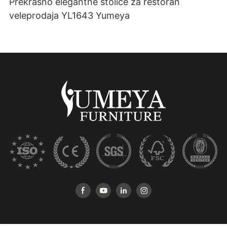
Prekrasno elegantne stolice za restoran
veleprodaja YL1643 Yumeya