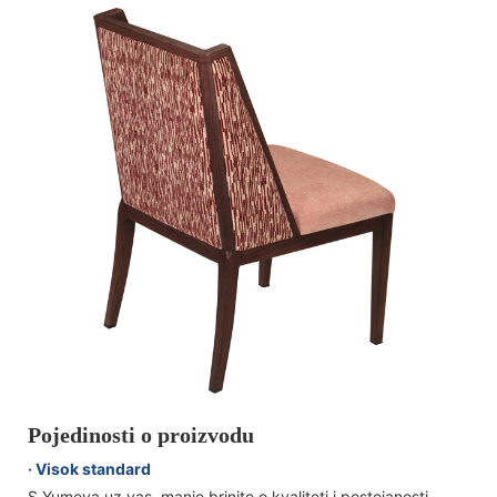
Pojedinosti o proizvodu
· Visok standard
S Yumeya uz vas, manje brinite o kvaliteti i postojanosti