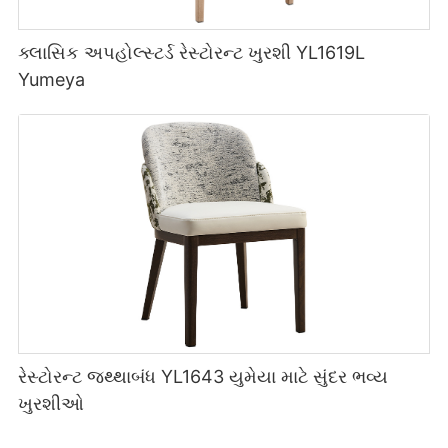
ક્લાસિક અપહોલ્સ્ટર્ડ રેસ્ટોરન્ટ ખુરશી YL1619L
Yumeya
રેસ્ટોરન્ટ જથ્થાબંધ YL1643 યુમેયા માટે સુંદર ભવ્ય
ખુરશીઓ