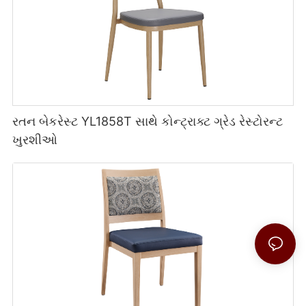
રતન બેકરેસ્ટ YL1858T સાથે કોન્ટ્રાક્ટ ગ્રેડ રેસ્ટોરન્ટ
ખુરશીઓ