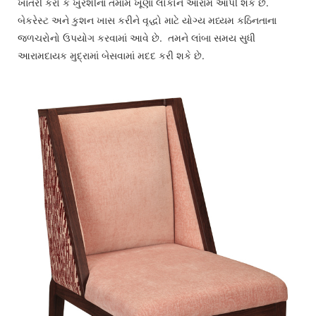
ખાતરી કરો કે ખુરશીના તમામ ખૂણા લોકોને આરામ આપી શકે છે.
બેકરેસ્ટ અને કુશન ખાસ કરીને વૃદ્ધો માટે યોગ્ય મધ્યમ કઠિનતાના
જળચરોનો ઉપયોગ કરવામાં આવે છે. તમને લાંબા સમય સુધી
આરામદાયક મુદ્રામાં બેસવામાં મદદ કરી શકે છે.