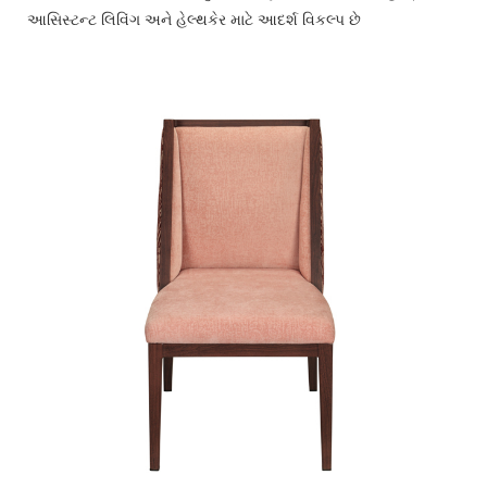
આસિસ્ટન્ટ લિવિંગ અને હેલ્થકેર માટે આદર્શ વિકલ્પ છે