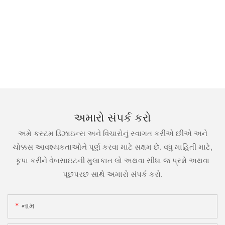
અમારો સંપર્ક કરો
અમે કસ્ટમ ડિઝાઇન્સ અને વિચારોનું સ્વાગત કરીએ છીએ અને
ચોક્કસ આવશ્યકતાઓને પૂર્ણ કરવા માટે સક્ષમ છે. વધુ માહિતી માટે,
કૃપા કરીને વેબસાઇટની મુલાકાત લો અથવા સીધા જ પ્રશ્નો અથવા
પૂછપરછ સાથે અમારો સંપર્ક કરો.
નામ