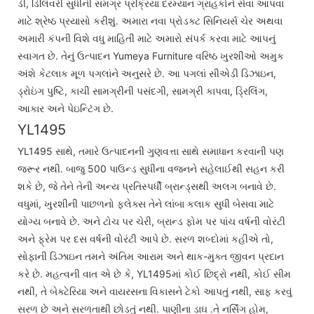
ડી, ડિલિવરી સુધીની સમગ્ર પ્રક્રિયા દરમ્યાન ગ્રાહકોને સેવા આપવા
માટે શ્રેષ્ઠ પ્રયાસો કરીશું. અમારા નવા પ્રોડક્ટ સિનિયર્સ ચેર અથવા
અમારી કંપની વિશે વધુ માહિતી માટે અમારો સંપર્ક કરવા માટે આપનું
સ્વાગત છે. તેનું ઉત્પાદન Yumeya Furniture વરિષ્ઠ ખુરશીઓ અમુક
અંશે કેટલાક મૂળ પગલાંને અનુસરે છે. આ પગલાં સીએડી ડિઝાઇન,
ડ્રોઇંગ પુષ્ટિ, કાચી સામગ્રીની પસંદગી, સામગ્રી કાપવા, ડ્રિલિંગ,
આકાર અને પેઇન્ટિંગ છે.
YL1495
YL1495 સાથે, તમારે ઉત્પાદનની ગુણવત્તા સાથે સમાધાન કરવાની પણ
જરૂર નથી. બાજુ 500 પાઉન્ડ સુધીના વજનને સહેલાઈથી સહન કરી
શકે છે, જે તેને તેની અન્ય પ્રતિસ્પર્ધી બ્રાન્ડ્સથી અલગ બનાવે છે.
વધુમાં, ખુરશીની પાછળનો ફ્લેક્સ તેને લાંબા કલાક સુધી બેસવા માટે
યોગ્ય બનાવે છે. અને ટોચ પર ચેરી, બ્રાન્ડ ફોમ પર પાંચ વર્ષની વોરંટી
અને ફ્રેમ પર દસ વર્ષની વોરંટી આપે છે. સરળ શબ્દોમાં કહીએ તો,
સોફાની ડિઝાઇન તમને અંતિમ આરામ અને થાક-મુક્ત જીવન પ્રદાન
કરે છે. મહત્વની વાત એ છે કે, YL1495માં કોઈ છિદ્રો નથી, કોઈ સીમ
નથી, તે બેક્ટેરિયા અને વાયરસના વિકાસને ટેકો આપતું નથી, સાફ કરવું
સરળ છે અને સરળતાથી છોડતું નથી. પાણીના ડાઘ .તે નર્સિંગ હોમ,