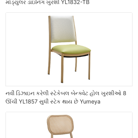
મોડ્યુલર ડાઇનિંગ ખુરશી YL1832-TB
નવી ડિઝાઇન કરેલી સ્ટેકેબલ બેન્ક્વેટ હોલ ખુરશીઓ 8
ઊંચી YL1857 સુધી સ્ટેક થાય છે Yumeya