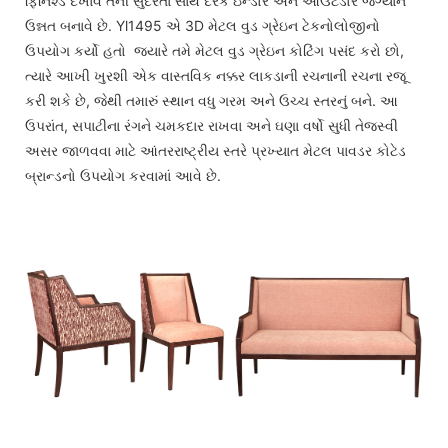
ફિનિશ્ડ દેખાવ તેની સુંદરતા સાથે દરેક ઇન્ડોર અને આઉટડોર જગ્યાને
ઉન્નત બનાવે છે. Yl1495 એ 3D મેટલ વુડ ગ્રેઇન ટેકનોલોજીનો
ઉપયોગ કર્યો હતો જ્યારે તમે મેટલ વુડ ગ્રેઇન કોટિંગ પસંદ કરો છો,
ત્યારે આખી ખુરશી એક વાસ્તવિક નક્કર લાકડાની રચનાની રચના રજૂ
કરી શકે છે, જેથી તમારું સ્થાન વધુ ગરમ અને ઉચ્ચ સ્તરનું બને. આ
ઉપરાંત, સપાટીના રંગને ચમકદાર રાખવા અને ઘણા વર્ષો સુધી તેજસ્વી
અસર જાળવવા માટે આંતરરાષ્ટ્રીય સ્તરે પ્રખ્યાત મેટલ પાવડર કોટેડ
બ્રાન્ડનો ઉપયોગ કરવામાં આવે છે.