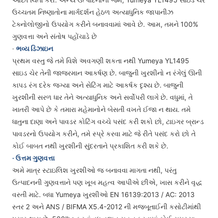
ઉચ્ચતમ નિષ્ણાતોના માર્ગદર્શન હેઠળ અત્યાધુનિક જાપાનીઝ
ટેક્નોલોજીનો ઉપયોગ કરીને બનાવવામાં આવે છે. આમ, તમને 100%
ગુણવત્તા અને સંતોષ પહોંચાડે છે
·
ભવ્ય ડિઝાઇન
પ્રથમ વસ્તુ જે તમે વિશે અવગણી શકતા નથી Yumeya YL1495
સાઇડ ચેર તેની જાજરમાન આકર્ષણ છે. બાજુની ખુરશીનો ન રંગેલું ઊની
કાપડ રંગ દરેક જગ્યા અને સેટિંગ માટે આકર્ષક દૃશ્ય છે. બાજુની
ખુરશીની સરળ ધાર તેને અત્યાધુનિક અને સર્વોપરી લાગે છે. વધુમાં, તે
ખાતરી આપે છે કે તમારા મહેમાનોને બેસતી વખતે ઈજા ન થાય. તમે
ધાતુના દાણા અને પાવડર કોટિંગ વચ્ચે પસંદ કરી શકો છો, ટાઇગર બ્રાન્ડ
પાવડરનો ઉપયોગ કરીને, તમે સ્પ્રે કરવા માટે જે રીતે પસંદ કરો છો તે
કોઈ બાબત નથી ખુરશીની સુંદરતાને પ્રકાશિત કરી શકે છે.
· ઉત્તમ ગુણવત્તા
અમે માત્ર સ્ટાઇલિશ ખુરશીઓ જ બનાવવા માગતા નથી, પરંતુ
ઉત્પાદનની ગુણવત્તાને પણ ખૂબ મહત્વ આપીએ છીએ, ખાસ કરીને વૃદ્ધ
વસ્તી માટે. બધા Yumeya ખુરશીઓ EN 16139:2013 / AC: 2013
સ્તર 2 અને ANS / BIFMA X5.4-2012 ની મજબૂતાઈની કસોટીમાંથી