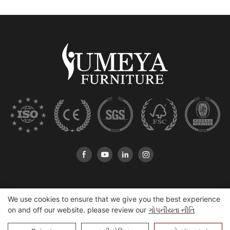
We use cookies to ensure that we give you the best experience
on and off our website. please review our
ગોપનીયતા નીતિ
ક Copyright પિરાઇટ © 2025 હેશાન Yumeya Furniture કું., લિ. |
સ્થળ