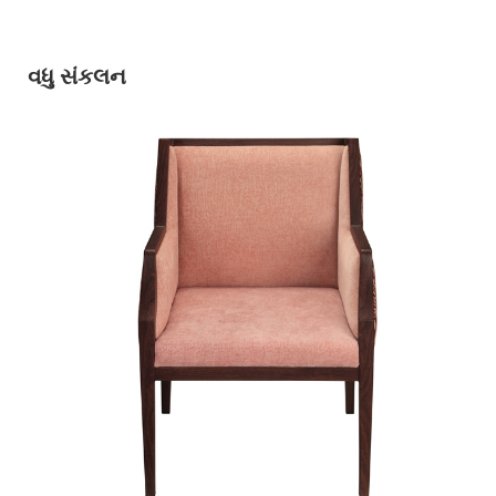
વધુ સંકલન