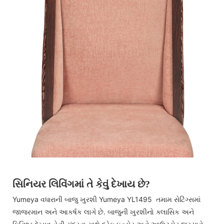
સિનિયર લિવિંગમાં તે કેવું દેખાય છે?
Yumeya વધારાની બાજુ ખુરશી Yumeya YL1495 તમામ સેટિંગ્સમાં
જાજરમાન અને આકર્ષક લાગે છે. બાજુની ખુરશીનો ક્લાસિક અને