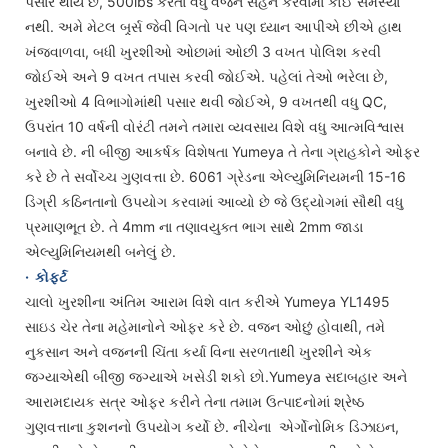
પસાર થાય છે, 500lbs કરતાં વધુ વજન સહન કરવામાં કોઈ સમસ્યા
નથી. અમે મેટલ બર્ર્સ જેવી વિગતો પર પણ ધ્યાન આપીએ છીએ હાથ
ખંજવાળવા, બધી ખુરશીઓ ઓછામાં ઓછી 3 વખત પોલિશ કરવી
જોઈએ અને 9 વખત તપાસ કરવી જોઈએ. પહેલાં તેઓ ભરેલા છે,
ખુરશીઓ 4 વિભાગોમાંથી પસાર થવી જોઈએ, 9 વખતથી વધુ QC,
ઉપરાંત 10 વર્ષની વોરંટી તમને તમારા વ્યવસાય વિશે વધુ આત્મવિશ્વાસ
બનાવે છે. ની બીજી આકર્ષક વિશેષતા Yumeya તે તેના ગ્રાહકોને ઓફર
કરે છે તે સર્વોચ્ચ ગુણવત્તા છે. 6061 ગ્રેડના એલ્યુમિનિયમની 15-16
ડિગ્રી કઠિનતાનો ઉપયોગ કરવામાં આવ્યો છે જે ઉદ્યોગમાં સૌથી વધુ
પ્રમાણભૂત છે. તે 4mm ના તણાવયુક્ત ભાગ સાથે 2mm જાડા
એલ્યુમિનિયમથી બનેલું છે.
·
કોફર્ટ
ચાલો ખુરશીના અંતિમ આરામ વિશે વાત કરીએ Yumeya YL1495
સાઇડ ચેર તેના મહેમાનોને ઓફર કરે છે. વજન ઓછું હોવાથી, તમે
નુકસાન અને વજનની ચિંતા કર્યા વિના સરળતાથી ખુરશીને એક
જગ્યાએથી બીજી જગ્યાએ ખસેડી શકો છો.Yumeya સદાબહાર અને
આરામદાયક સત્ર ઓફર કરીને તેના તમામ ઉત્પાદનોમાં શ્રેષ્ઠ
ગુણવત્તાના કુશનનો ઉપયોગ કર્યો છે. નીચેના એર્ગોનોમિક ડિઝાઇન,