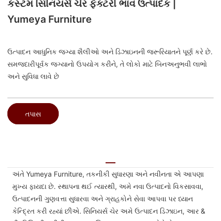
કસ્ટમ સિનિયર્સ ચેર ફેક્ટરી ભાવ ઉત્પાદક |
Yumeya Furniture
ઉત્પાદન આધુનિક જગ્યા શૈલીઓ અને ડિઝાઇનની જરૂરિયાતને પૂર્ણ કરે છે.
સમજદારીપૂર્વક જગ્યાનો ઉપયોગ કરીને, તે લોકો માટે બિનઅનુભવી લાભો
અને સુવિધા લાવે છે
તપાસ
અંતે Yumeya Furniture, તકનીકી સુધારણા અને નવીનતા એ આપણા
મુખ્ય ફાયદા છે. સ્થાપના થઈ ત્યારથી, અમે નવા ઉત્પાદનો વિકસાવવા,
ઉત્પાદનની ગુણવત્તા સુધારવા અને ગ્રાહકોને સેવા આપવા પર ધ્યાન
કેન્દ્રિત કરી રહ્યાં છીએ. સિનિયર્સ ચેર અમે ઉત્પાદન ડિઝાઇન, આર &