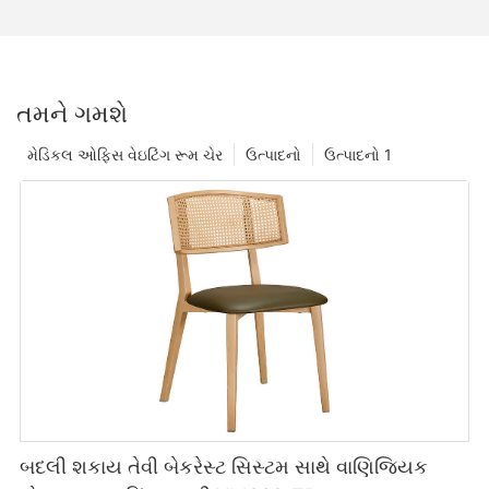
તમને ગમશે
મેડિકલ ઓફિસ વેઇટિંગ રૂમ ચેર
ઉત્પાદનો
ઉત્પાદનો 1
બદલી શકાય તેવી બેકરેસ્ટ સિસ્ટમ સાથે વાણિજ્યિક