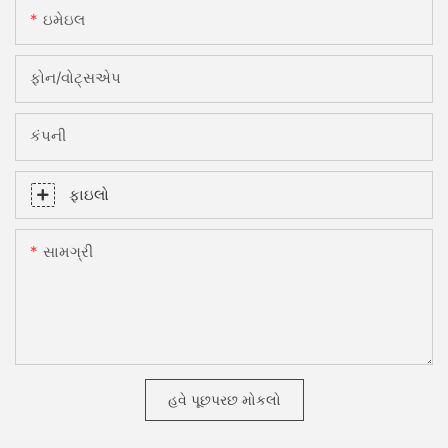
ઇમેઇલ
ફોન/વોટ્સએપ
કંપની
ફાઇલો
સામગ્રી
હવે પૂછપરછ મોકલો