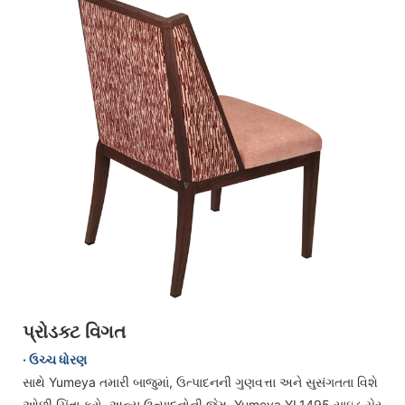
પ્રોડક્ટ વિગત
· ઉચ્ચ ધોરણ
સાથે Yumeya તમારી બાજુમાં, ઉત્પાદનની ગુણવત્તા અને સુસંગતતા વિશે
ઓછી ચિંતા કરો. અન્ય ઉત્પાદનોની જેમ, Yumeya YL1495 સાઇડ ચેર