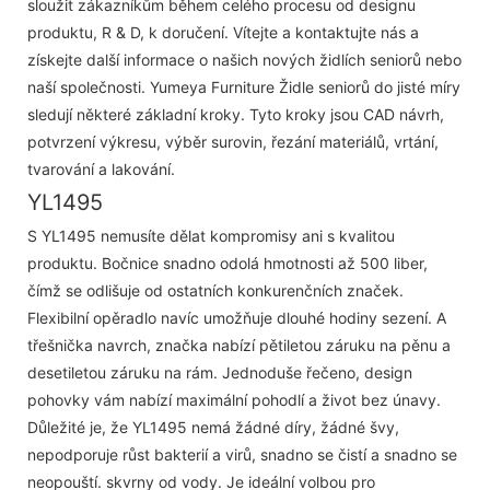
sloužit zákazníkům během celého procesu od designu
produktu, R & D, k doručení. Vítejte a kontaktujte nás a
získejte další informace o našich nových židlích seniorů nebo
naší společnosti. Yumeya Furniture Židle seniorů do jisté míry
sledují některé základní kroky. Tyto kroky jsou CAD návrh,
potvrzení výkresu, výběr surovin, řezání materiálů, vrtání,
tvarování a lakování.
YL1495
S YL1495 nemusíte dělat kompromisy ani s kvalitou
produktu. Bočnice snadno odolá hmotnosti až 500 liber,
čímž se odlišuje od ostatních konkurenčních značek.
Flexibilní opěradlo navíc umožňuje dlouhé hodiny sezení. A
třešnička navrch, značka nabízí pětiletou záruku na pěnu a
desetiletou záruku na rám. Jednoduše řečeno, design
pohovky vám nabízí maximální pohodlí a život bez únavy.
Důležité je, že YL1495 nemá žádné díry, žádné švy,
nepodporuje růst bakterií a virů, snadno se čistí a snadno se
neopouští. skvrny od vody. Je ideální volbou pro