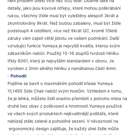
není problém unést více než 500 liber. Dbáme také na
detaily, jako jsou kovové otřepy, které mohou poškrábání
rukou, všechny židle musí být vyleštěny alespoň 3krát a
zkontrolovány 9krát. Než budou zabaleny, musí být židle
podstoupit 4 oddělení, více než 9krát QC, kromě 10leté
záruky vám zajistí větší jistotu ve vašem podnikání. Další
vzrušující funkce Yumeya je nejvyšší kvalita, kterou svým
zákazníkům nabízí. Použitý 15-16 stupňů tvrdosti hliníku
třídy 6061, který je nejvyšším standardem v oboru. Je
vyroben z 2mm silného hliníku s namáhanou částí 4mm.
·
Pohodlí
Pojďme se bavit o maximálním pohodlí křesla Yumeya
YL1495 Side Chair nabízí svým hostům. Vzhledem k tomu,
že je lehká, můžete židli snadno přemístit z jednoho místa na
druhé bez obav z poškození a hmotnosti.Yumeya používá
ve všech svých produktech nejkvalitnější polštáře, které
nabízejí stále zelené a pohodlné sezení. V návaznosti na
ergonomický design zajišťuje, že každý úhel židle může