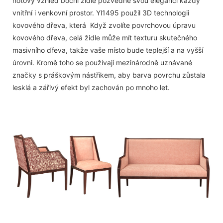
hotový vzhled boční židle pozvedne svou elegancí každý
vnitřní i venkovní prostor. Yl1495 použil 3D technologii
kovového dřeva, která Když zvolíte povrchovou úpravu
kovového dřeva, celá židle může mít texturu skutečného
masivního dřeva, takže vaše místo bude teplejší a na vyšší
úrovni. Kromě toho se používají mezinárodně uznávané
značky s práškovým nástřikem, aby barva povrchu zůstala
lesklá a zářivý efekt byl zachován po mnoho let.