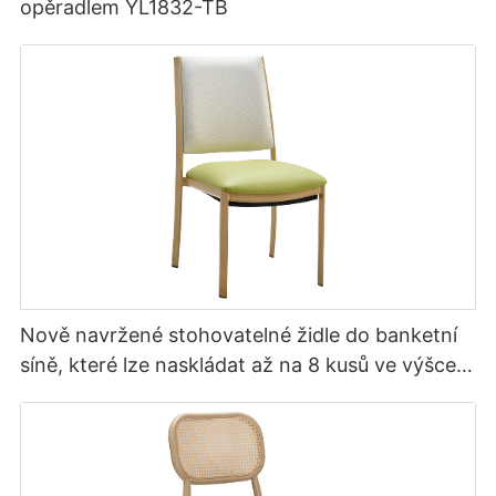
opěradlem YL1832-TB
Nově navržené stohovatelné židle do banketní
síně, které lze naskládat až na 8 kusů ve výšce
YL1857 Yumeya