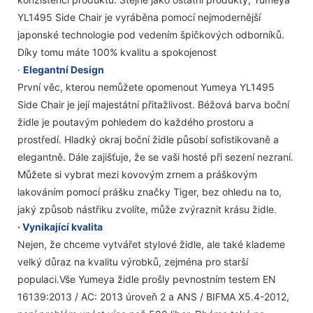
YL1495 Side Chair je vyráběna pomocí nejmodernější
japonské technologie pod vedením špičkových odborníků.
Díky tomu máte 100% kvalitu a spokojenost
·
Elegantní Design
První věc, kterou nemůžete opomenout Yumeya YL1495
Side Chair je její majestátní přitažlivost. Béžová barva boční
židle je poutavým pohledem do každého prostoru a
prostředí. Hladký okraj boční židle působí sofistikovaně a
elegantně. Dále zajišťuje, že se vaši hosté při sezení nezraní.
Můžete si vybrat mezi kovovým zrnem a práškovým
lakováním pomocí prášku značky Tiger, bez ohledu na to,
jaký způsob nástřiku zvolíte, může zvýraznit krásu židle.
· Vynikající kvalita
Nejen, že chceme vytvářet stylové židle, ale také klademe
velký důraz na kvalitu výrobků, zejména pro starší
populaci.Vše Yumeya židle prošly pevnostním testem EN
16139:2013 / AC: 2013 úroveň 2 a ANS / BIFMA X5.4-2012,