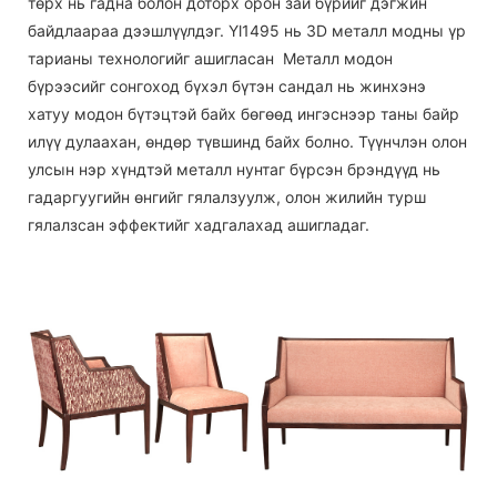
төрх нь гадна болон доторх орон зай бүрийг дэгжин
байдлаараа дээшлүүлдэг. Yl1495 нь 3D металл модны үр
тарианы технологийг ашигласан Металл модон
бүрээсийг сонгоход бүхэл бүтэн сандал нь жинхэнэ
хатуу модон бүтэцтэй байх бөгөөд ингэснээр таны байр
илүү дулаахан, өндөр түвшинд байх болно. Түүнчлэн олон
улсын нэр хүндтэй металл нунтаг бүрсэн брэндүүд нь
гадаргуугийн өнгийг гялалзуулж, олон жилийн турш
гялалзсан эффектийг хадгалахад ашигладаг.