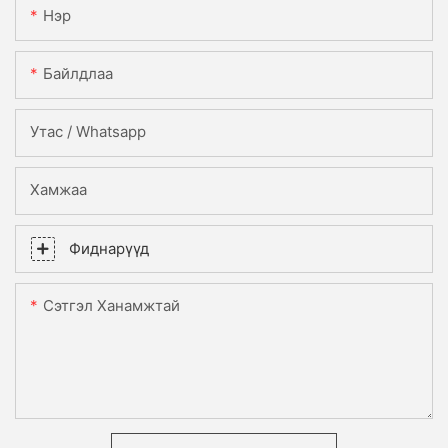
Нэр
Байлдлаа
Утас / Whatsapp
Хамжаа
Фиднарүүд
Сэтгэл Ханамжтай