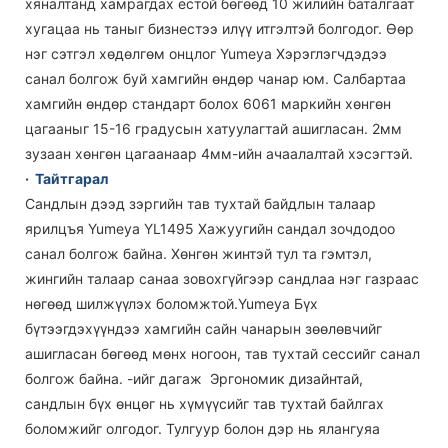
хяналтанд хамрагдах ёстой бөгөөд 10 жилийн баталгаат
хугацаа нь таныг бизнестээ илүү итгэлтэй болгодог. Өөр
нэг сэтгэл хөдөлгөм онцлог Yumeya Хэрэглэгчдэдээ
санал болгож буй хамгийн өндөр чанар юм. Салбартаа
хамгийн өндөр стандарт болох 6061 маркийн хөнгөн
цагааныг 15-16 градусын хатуулагтай ашигласан. 2мм
зузаан хөнгөн цагаанаар 4мм-ийн ачаалалтай хэсэгтэй.
·
Тайтгарал
Сандлын дээд зэргийн тав тухтай байдлын талаар
ярилцъя Yumeya YL1495 Хажуугийн сандал зочдодоо
санал болгож байна. Хөнгөн жинтэй тул та гэмтэл,
жингийн талаар санаа зовохгүйгээр сандлаа нэг газраас
нөгөөд шилжүүлэх боломжтой.Yumeya Бүх
бүтээгдэхүүндээ хамгийн сайн чанарын зөөлөвчийг
ашигласан бөгөөд мөнх ногоон, тав тухтай сессийг санал
болгож байна. -ийг дагаж Эргономик дизайнтай,
сандлын бүх өнцөг нь хүмүүсийг тав тухтай байлгах
боломжийг олгодог. Тулгуур болон дэр нь ялангуяа