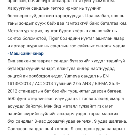
орон зай, орчин бүрт анхаарал татахуйц үзэмж юм.
Хажуугийн сандлын гөлгөр ирмэг нь түүнийг
боловсронгуй, дэгжин харагдуулдаг. Цаашилбал, энэ нь
таны зочдыг сууж байхдаа гэмтээхгүй байх баталгаа юм.
Металл үр тариа, нунтаг бүрэх хоёрын аль нэгийг нь
сонгох боломжтой, Tiger брэндийн нунтаг ашиглан ямар
ч аргаар шүрших нь сандлын гоо сайхныг онцолж чадна.
· Маш сайн чанар
Бид зөвхөн загварлаг сандал бүтээхийг хүсдэг төдийгүй
бүтээгдэхүүний чанарт, ялангуяа өндөр настнуудад
онцгой ач холбогдол өгдөг. Yumeya сандал нь EN
16139:2013 / AC: 2013 түвшний 2 ба ANS / BIFMA X5.4-
2012 стандартын бат бэхийн туршилтыг давсан бөгөөд
500 фунт стерлингээс илүү даацыг тэсвэрлэхэд ямар ч
асуудал байхгүй. Мөн бид металл гулзайлт гэх мэт
нарийн ширийн зүйлийг анхаарч үздэг. гараа маажих,
бүх сандлыг 3-аас доошгүй удаа өнгөлж, 9 удаа шалгана.
Савласан сандал нь 4 хэлтэс, 9-өөс дээш удаа чанарын