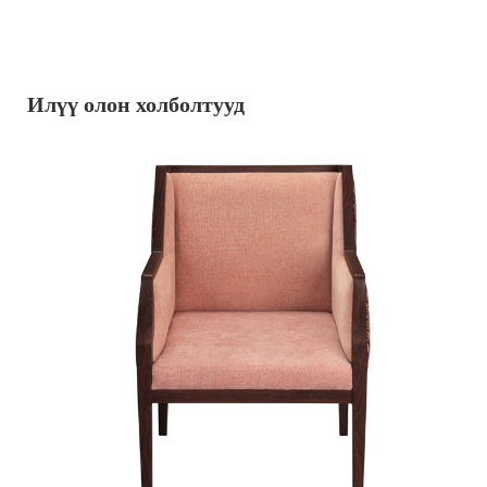
Илүү олон холболтууд