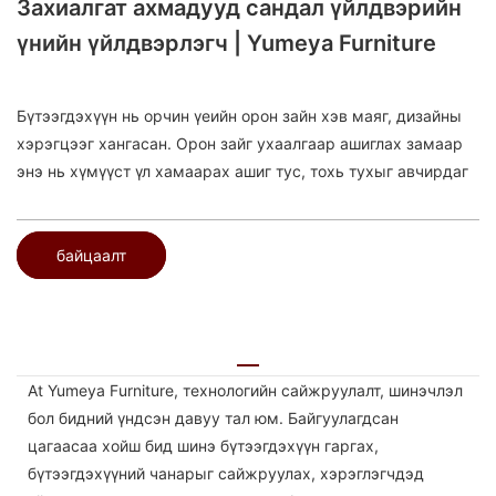
Захиалгат ахмадууд сандал үйлдвэрийн
үнийн үйлдвэрлэгч | Yumeya Furniture
Бүтээгдэхүүн нь орчин үеийн орон зайн хэв маяг, дизайны
хэрэгцээг хангасан. Орон зайг ухаалгаар ашиглах замаар
энэ нь хүмүүст үл хамаарах ашиг тус, тохь тухыг авчирдаг
байцаалт
At Yumeya Furniture, технологийн сайжруулалт, шинэчлэл
бол бидний үндсэн давуу тал юм. Байгуулагдсан
цагаасаа хойш бид шинэ бүтээгдэхүүн гаргах,
бүтээгдэхүүний чанарыг сайжруулах, хэрэглэгчдэд