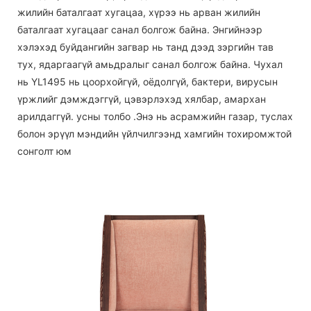
жилийн баталгаат хугацаа, хүрээ нь арван жилийн
баталгаат хугацааг санал болгож байна. Энгийнээр
хэлэхэд буйдангийн загвар нь танд дээд зэргийн тав
тух, ядаргаагүй амьдралыг санал болгож байна. Чухал
нь YL1495 нь цоорхойгүй, оёдолгүй, бактери, вирусын
үржлийг дэмждэггүй, цэвэрлэхэд хялбар, амархан
арилдаггүй. усны толбо .Энэ нь асрамжийн газар, туслах
болон эрүүл мэндийн үйлчилгээнд хамгийн тохиромжтой
сонголт юм