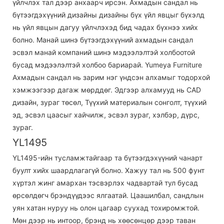
үйлчлэх тал дээр анхаарч ирсэн. Ахмадын сандал нь
бүтээгдэхүүний дизайны дизайны бүх үйл явцыг бүхэлд
нь үйл явцын дагуу үйлчлэхэд бид чадах бүхнээ хийх
болно. Манай шинэ бүтээгдэхүүний ахмадын сандал
эсвэл манай компаний шинэ мэдээлэлтэй холбоотой
бусад мэдээлэлтэй холбоо бариарай. Yumeya Furniture
Ахмадын сандал нь зарим нэг үндсэн алхамыг тодорхой
хэмжээгээр дагаж мөрддөг. Эдгээр алхамууд нь CAD
дизайн, зураг төсөл, Түүхий материалын сонголт, түүхий
эд, эсвэл цаасыг хайчилж, эсвэл зураг, хэлбэр, дүрс,
зураг.
YL1495
YL1495-ийн тусламжтайгаар та бүтээгдэхүүний чанарт
буулт хийх шаардлагагүй болно. Хажуу тал нь 500 фунт
хүртэл жинг амархан тэсвэрлэх чадвартай тул бусад
өрсөлдөгч брэндүүдээс ялгаатай. Цаашилбал, сандлын
уян хатан нуруу нь олон цагаар суухад тохиромжтой.
Мөн дээр нь интоор, брэнд нь хөөсөнцөр дээр таван