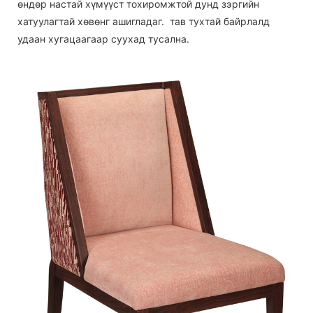
өндөр настай хүмүүст тохиромжтой дунд зэргийн
хатуулагтай хөвөнг ашигладаг. тав тухтай байрлалд
удаан хугацаагаар суухад тусална.