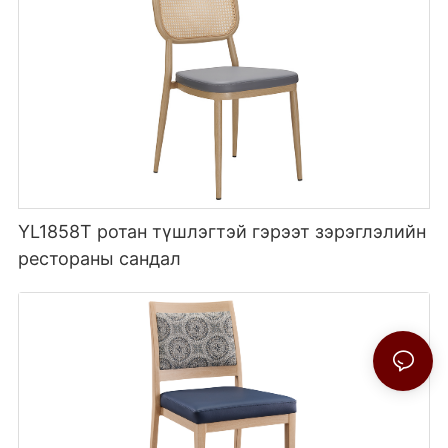
YL1858T ротан түшлэгтэй гэрээт зэрэглэлийн
рестораны сандал