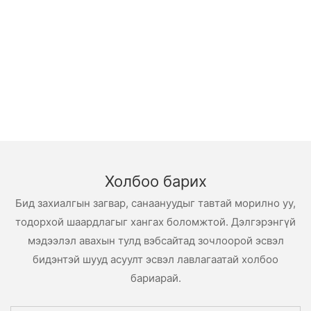
Холбоо барих
Бид захиалгын загвар, санаануудыг тавтай морилно уу,
тодорхой шаардлагыг хангах боломжтой. Дэлгэрэнгүй
мэдээлэл авахын тулд вэбсайтад зочлоорой эсвэл
бидэнтэй шууд асуулт эсвэл лавлагаатай холбоо
бариарай.