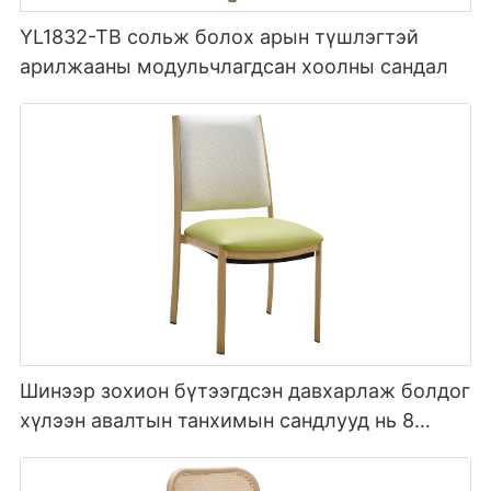
YL1832-TB сольж болох арын түшлэгтэй
арилжааны модульчлагдсан хоолны сандал
Шинээр зохион бүтээгдсэн давхарлаж болдог
хүлээн авалтын танхимын сандлууд нь 8
хүртэл өндөртэй YL1857 Yumeya