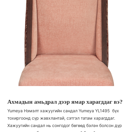
Ахмадын амьдрал дээр ямар харагддаг вэ?
Yumeya Нэмэлт хажуугийн сандал Yumeya YL1495 бүх
тохиргоонд сүр жавхлантай, сэтгэл татам харагддаг.
Хажуугийн сандал нь сонгодог бөгөөд бэлэн болсон дүр