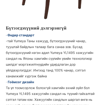
Бүтээгдэхүүний дэлгэрэнгүй
· Өндөр стандарт
-тай Yumeya Таны хажууд, бүтээгдэхүүний чанар,
тууштай байдлын талаар бага санаа зов. Бусад
бүтээгдэхүүний нэгэн адил Yumeya YL1495 хажуугийн
сандал нь Японы хамгийн сүүлийн үеийн технологиор
шилдэг мэргэжилтнүүдийн удирдлаган дор
үйлдвэрлэгддэг. Ингээд танд 100% чанар, сэтгэл
ханамжийг хүргэж байна
·
Гоёмсог дизайн
Та үл тоомсорлож болохгүй хамгийн эхний зүйл бол
Yumeya YL1495 хажуугийн сандал нь түүний гайхалтай
сэтгэл татам юм. Хажуугийн сандлын шаргал өнгө нь