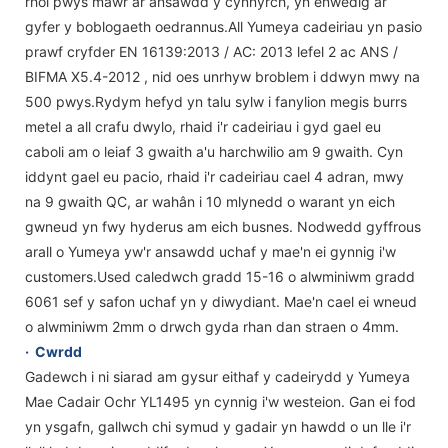
rhoi pwys mawr ar ansawdd y cynnyrch, yn enwedig ar
gyfer y boblogaeth oedrannus.All Yumeya cadeiriau yn pasio
prawf cryfder EN 16139:2013 / AC: 2013 lefel 2 ac ANS /
BIFMA X5.4-2012 , nid oes unrhyw broblem i ddwyn mwy na
500 pwys.Rydym hefyd yn talu sylw i fanylion megis burrs
metel a all crafu dwylo, rhaid i'r cadeiriau i gyd gael eu
caboli am o leiaf 3 gwaith a'u harchwilio am 9 gwaith. Cyn
iddynt gael eu pacio, rhaid i'r cadeiriau cael 4 adran, mwy
na 9 gwaith QC, ar wahân i 10 mlynedd o warant yn eich
gwneud yn fwy hyderus am eich busnes. Nodwedd gyffrous
arall o Yumeya yw'r ansawdd uchaf y mae'n ei gynnig i'w
customers.Used caledwch gradd 15-16 o alwminiwm gradd
6061 sef y safon uchaf yn y diwydiant. Mae'n cael ei wneud
o alwminiwm 2mm o drwch gyda rhan dan straen o 4mm.
·
Cwrdd
Gadewch i ni siarad am gysur eithaf y cadeirydd y Yumeya
Mae Cadair Ochr YL1495 yn cynnig i'w westeion. Gan ei fod
yn ysgafn, gallwch chi symud y gadair yn hawdd o un lle i'r