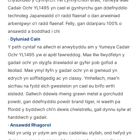
Cadair Ochr YL1495 yn cael ei gynhyrchu gan ddefnyddio
technoleg Japaneaidd o'r radd flaenaf o dan arweiniad
arbenigwyr o'r radd flaenaf. Felly, gan ddarparu 100% o
ansawdd a boddhad i chi
·
Dyluniad Cain
Y peth cyntaf na allwch ei anwybyddu am y Yumeya Cadair
Ochr YL1495 yw ei apêl fawreddog. Mae lliw llwydfelyn y
gadair ochr yn olygfa drawiadol ar gyfer pob gofod a
lleoliad. Mae ymyl llyfn y gadair ochr yn ei gwneud yn
edrych yn soffistigedig ac yn classy. Ymhellach, mae'n
sicrhau na fydd eich gwesteion yn cael eu brifo wrth
eistedd. Gallwch ddewis rhwng grawn metel a gorchudd
powdr, gan ddefnyddio powdr brand tiger, ni waeth pa
ffordd y byddwch chi'n dewis chwistrellu, gall dynnu sylw at
harddwch y gadair.
· Ansawdd Rhagorol
Nid yn unig yr ydym am greu cadeiriau stylish, ond hefyd yn