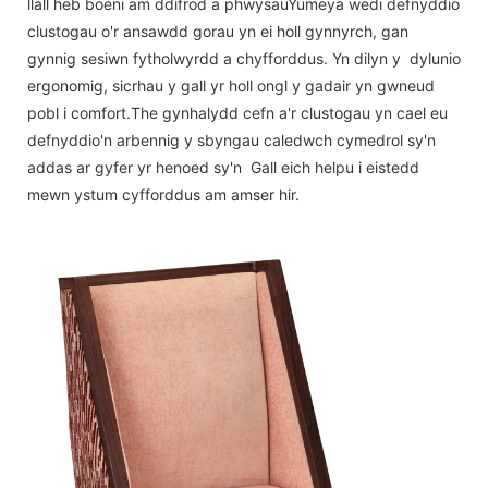
llall heb boeni am ddifrod a phwysauYumeya wedi defnyddio
clustogau o'r ansawdd gorau yn ei holl gynnyrch, gan
gynnig sesiwn fytholwyrdd a chyfforddus. Yn dilyn y dylunio
ergonomig, sicrhau y gall yr holl ongl y gadair yn gwneud
pobl i comfort.The gynhalydd cefn a'r clustogau yn cael eu
defnyddio'n arbennig y sbyngau caledwch cymedrol sy'n
addas ar gyfer yr henoed sy'n Gall eich helpu i eistedd
mewn ystum cyfforddus am amser hir.