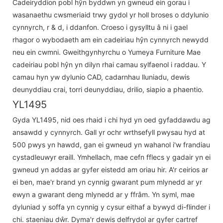
Cadeiryddion pobl hŷn byddwn yn gwneud ein gorau i
wasanaethu cwsmeriaid trwy gydol yr holl broses o ddylunio
cynnyrch, r & d, i ddanfon. Croeso i gysylltu â ni i gael
rhagor o wybodaeth am ein cadeiriau hŷn cynnyrch newydd
neu ein cwmni. Gweithgynhyrchu o Yumeya Furniture Mae
cadeiriau pobl hŷn yn dilyn rhai camau sylfaenol i raddau. Y
camau hyn yw dylunio CAD, cadarnhau lluniadu, dewis
deunyddiau crai, torri deunyddiau, drilio, siapio a phaentio.
YL1495
Gyda YL1495, nid oes rhaid i chi hyd yn oed gyfaddawdu ag
ansawdd y cynnyrch. Gall yr ochr wrthsefyll pwysau hyd at
500 pwys yn hawdd, gan ei gwneud yn wahanol i'w frandiau
cystadleuwyr eraill. Ymhellach, mae cefn fflecs y gadair yn ei
gwneud yn addas ar gyfer eistedd am oriau hir. A'r ceirios ar
ei ben, mae'r brand yn cynnig gwarant pum mlynedd ar yr
ewyn a gwarant deng mlynedd ar y ffrâm. Yn syml, mae
dyluniad y soffa yn cynnig y cysur eithaf a bywyd di-flinder i
chi. staeniau dŵr. Dyma'r dewis delfrydol ar gyfer cartref