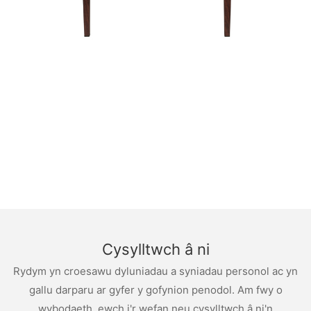
Cysylltwch â ni
Rydym yn croesawu dyluniadau a syniadau personol ac yn
gallu darparu ar gyfer y gofynion penodol. Am fwy o
wybodaeth, ewch i'r wefan neu cysylltwch â ni'n