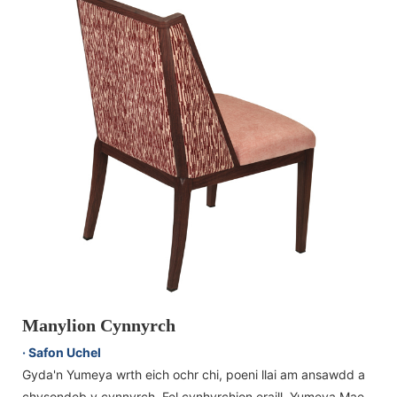
Manylion Cynnyrch
· Safon Uchel
Gyda'n Yumeya wrth eich ochr chi, poeni llai am ansawdd a
chysondeb y cynnyrch. Fel cynhyrchion eraill, Yumeya Mae