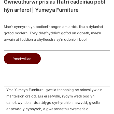
Gwneuthurwr prisiau ffatri cadeiriau pobl
hŷn arferol | Yumeya Furniture
Mae'r cynnyrch yn bodloni'r angen am arddulliau a dyluniad
gofod modern. Trwy ddefnyddio'r gofod yn ddoeth, mae'n
arwain at fuddion a chyfleustra sy'n ddoniol i bobl
Ymchwiliad
Yma Yumeya Furniture, gwella technoleg ac arloesi yw ein
manteision craidd. Ers ei sefydlu, rydym wedi bod yn
canolbwyntio ar ddatblygu cynhyrchion newydd, gwella
ansawdd y cynnyrch, a gwasanaethu cwsmeriaid.