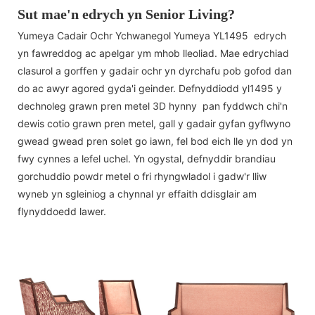
Sut mae'n edrych yn Senior Living?
Yumeya Cadair Ochr Ychwanegol Yumeya YL1495 edrych
yn fawreddog ac apelgar ym mhob lleoliad. Mae edrychiad
clasurol a gorffen y gadair ochr yn dyrchafu pob gofod dan
do ac awyr agored gyda'i geinder. Defnyddiodd yl1495 y
dechnoleg grawn pren metel 3D hynny pan fyddwch chi'n
dewis cotio grawn pren metel, gall y gadair gyfan gyflwyno
gwead gwead pren solet go iawn, fel bod eich lle yn dod yn
fwy cynnes a lefel uchel. Yn ogystal, defnyddir brandiau
gorchuddio powdr metel o fri rhyngwladol i gadw'r lliw
wyneb yn sgleiniog a chynnal yr effaith ddisglair am
flynyddoedd lawer.