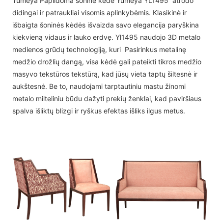
Yumeya Papildoma šoninė kėdė Yumeya YL1495 atrodo
didingai ir patraukliai visomis aplinkybėmis. Klasikinė ir
išbaigta šoninės kėdės išvaizda savo elegancija paryškina
kiekvieną vidaus ir lauko erdvę. Yl1495 naudojo 3D metalo
medienos grūdų technologiją, kuri Pasirinkus metalinę
medžio drožlių dangą, visa kėdė gali pateikti tikros medžio
masyvo tekstūros tekstūrą, kad jūsų vieta taptų šiltesnė ir
aukštesnė. Be to, naudojami tarptautiniu mastu žinomi
metalo milteliniu būdu dažyti prekių ženklai, kad paviršiaus
spalva išliktų blizgi ir ryškus efektas išliks ilgus metus.