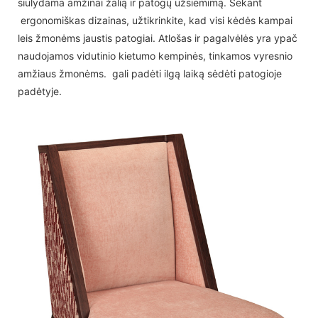
siūlydama amžinai žalią ir patogų užsiėmimą. Sekant
ergonomiškas dizainas, užtikrinkite, kad visi kėdės kampai
leis žmonėms jaustis patogiai. Atlošas ir pagalvėlės yra ypač
naudojamos vidutinio kietumo kempinės, tinkamos vyresnio
amžiaus žmonėms. gali padėti ilgą laiką sėdėti patogioje
padėtyje.