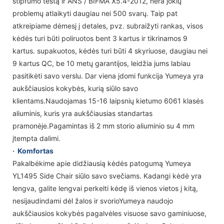
stiprumo testą ir ANS / BIFMA X5.4-2012, nėra jokių
problemų atlaikyti daugiau nei 500 svarų. Taip pat
atkreipiame dėmesį į detales, pvz. subraižyti rankas, visos
kėdės turi būti poliruotos bent 3 kartus ir tikrinamos 9
kartus. supakuotos, kėdės turi būti 4 skyriuose, daugiau nei
9 kartus QC, be 10 metų garantijos, leidžia jums labiau
pasitikėti savo verslu. Dar viena įdomi funkcija Yumeya yra
aukščiausios kokybės, kurią siūlo savo
klientams.Naudojamas 15-16 laipsnių kietumo 6061 klasės
aliuminis, kuris yra aukščiausias standartas
pramonėje.Pagamintas iš 2 mm storio aliuminio su 4 mm
įtempta dalimi.
·
Komfortas
Pakalbėkime apie didžiausią kėdės patogumą Yumeya
YL1495 Side Chair siūlo savo svečiams. Kadangi kėdė yra
lengva, galite lengvai perkelti kėdę iš vienos vietos į kitą,
nesijaudindami dėl žalos ir svorioYumeya naudojo
aukščiausios kokybės pagalvėles visuose savo gaminiuose,