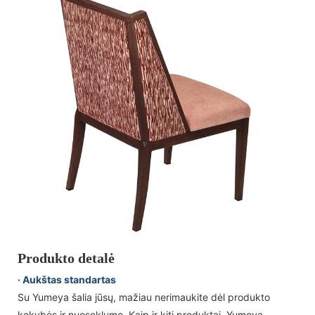
Produkto detalė
· Aukštas standartas
Su Yumeya šalia jūsų, mažiau nerimaukite dėl produkto
kokybės ir nuoseklumo. Kaip ir kiti produktai, Yumeya