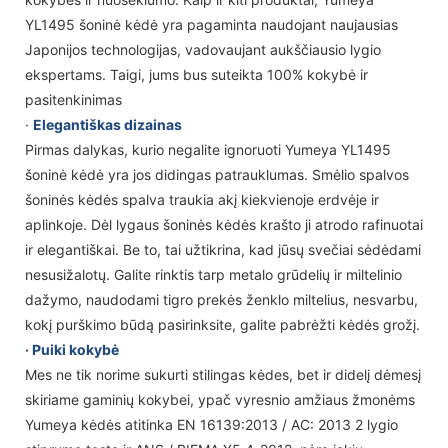
YL1495 šoninė kėdė yra pagaminta naudojant naujausias
Japonijos technologijas, vadovaujant aukščiausio lygio
ekspertams. Taigi, jums bus suteikta 100% kokybė ir
pasitenkinimas
·
Elegantiškas dizainas
Pirmas dalykas, kurio negalite ignoruoti Yumeya YL1495
šoninė kėdė yra jos didingas patrauklumas. Smėlio spalvos
šoninės kėdės spalva traukia akį kiekvienoje erdvėje ir
aplinkoje. Dėl lygaus šoninės kėdės krašto ji atrodo rafinuotai
ir elegantiškai. Be to, tai užtikrina, kad jūsų svečiai sėdėdami
nesusižalotų. Galite rinktis tarp metalo grūdelių ir miltelinio
dažymo, naudodami tigro prekės ženklo miltelius, nesvarbu,
kokį purškimo būdą pasirinksite, galite pabrėžti kėdės grožį.
· Puiki kokybė
Mes ne tik norime sukurti stilingas kėdes, bet ir didelį dėmesį
skiriame gaminių kokybei, ypač vyresnio amžiaus žmonėms
Yumeya kėdės atitinka EN 16139:2013 / AC: 2013 2 lygio