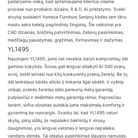
padarysime viską, kad aptarnaujame klientus visame
procese nuo produkto dizaino, R & D, iki pristatymo. Sveiki
atvykę susisiekti Yumeya Furniture Senjorų kėdės tam tikru
mastu seka keletą pagrindinių žingsnių. Šie veiksmai yra
CAD dizainas, brėžinių patvirtinimas, žaliavų pasirinkimas,
medžiagų pjaustymas, gręžimas, formavimas ir dažymas.
YL1495
Naudojant YL1495, jums net nereikia daryti kompromisų dėl
gaminio kokybės. Šonas gali lengvai atlaikyti iki 500 svarų
svorį, todėl skiriasi nuo kitų konkurentų prekių ženklų. Be to,
dėl lankstaus kėdės atlošo ji tinkama ilgai sėdėti. Ir vyšnia
viršuje, prekės ženklas siūlo penkerių metų garantiją
putplasčiui ir dešimties metų garantiją rėmui. Paprasčiau
tariant, sofos dizainas suteikia jums maksimalų komfortą ir
gyvenimą be nuovargio. Svarbu tai, kad YL1495 neturi
skylių, jokių siūlių, jis nepalaiko bakterijų ir virusų
dauginimosi, yra lengvai valomas ir lengvai nepalieka.
vandens dėmės. Tai idealus pasirinkimas slaugos namuose,