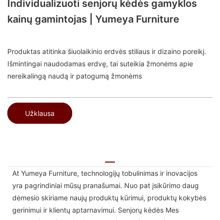
Individualizuoti senjorų kėdės gamyklos
kainų gamintojas | Yumeya Furniture
Produktas atitinka šiuolaikinio erdvės stiliaus ir dizaino poreikį.
Išmintingai naudodamas erdvę, tai suteikia žmonėms apie
nereikalingą naudą ir patogumą žmonėms
Užklausa
At Yumeya Furniture, technologijų tobulinimas ir inovacijos
yra pagrindiniai mūsų pranašumai. Nuo pat įsikūrimo daug
dėmesio skiriame naujų produktų kūrimui, produktų kokybės
gerinimui ir klientų aptarnavimui. Senjorų kėdės Mes