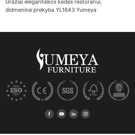
Gražiai elegantiškos kėdės restoranui,
didmeninė prekyba YL1643 Yumeya