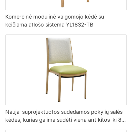
Komercinė modulinė valgomojo kėdė su
keičiama atlošo sistema YL1832-TB
Naujai suprojektuotos sudedamos pokylių salės
kėdės, kurias galima sudėti viena ant kitos iki 8
aukštų YL1857 Yumeya