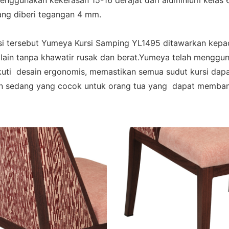
nggunakan kekerasan 15-16 derajat dari aluminium kelas 60
ang diberi tegangan 4 mm.
ursi tersebut Yumeya Kursi Samping YL1495 ditawarkan kep
ain tanpa khawatir rusak dan berat.Yumeya telah mengguna
ikuti desain ergonomis, memastikan semua sudut kursi da
n sedang yang cocok untuk orang tua yang dapat memban