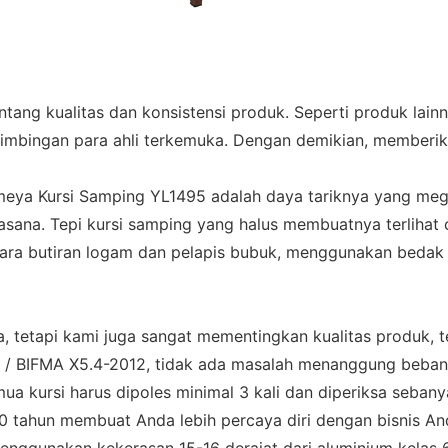
entang kualitas dan konsistensi produk. Seperti produk la
imbingan para ahli terkemuka. Dengan demikian, memberi
eya Kursi Samping YL1495 adalah daya tariknya yang mega
ana. Tepi kursi samping yang halus membuatnya terlihat ca
tara butiran logam dan pelapis bubuk, menggunakan bedak 
, tetapi kami juga sangat mementingkan kualitas produk, t
S / BIFMA X5.4-2012, tidak ada masalah menanggung beban 
a kursi harus dipoles minimal 3 kali dan diperiksa sebanya
i 10 tahun membuat Anda lebih percaya diri dengan bisnis An