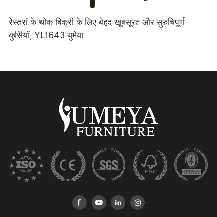
रेस्तरां के थोक बिक्री के लिए बेहद खूबसूरत और सुरुचिपूर्ण
कुर्सियाँ, YL1643 युमेया