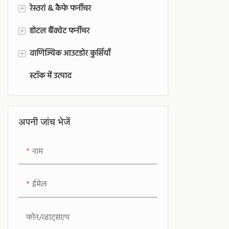
वातावरण में बेह
रेस्तरां & कैफे फर्नीचर
+
होटल बैंक्वेट फर्नीचर
रेस्तरां & कैफे कुर्सियाँ
+
वाणिज्यिक आउटडोर कुर्सियाँ
होटल कुर्सियों
+
स्टॉक में उत्पाद
होटल टेबल्स
आउटडोर वाणिज्यिक बार स्टूल
बैंक्वेट हॉल उपकरण
वाणिज्यिक आउटडोर डाइनिंग कुर्सियाँ
वाणिज्यिक आउटडोर सोफा
अपनी जांच भेजें
नाम
ईमेल
फोन/व्हाट्सएप