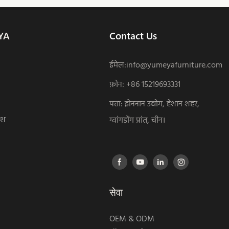
YA
Contact Us
ईमेल:
info@yumeyafurniture.com
फ़ोन
:
+86 15219693331
पता: झेननान उद्योग, हेशान शहर,
ंश
ग्वांगडोंग प्रांत, चीन।
सेवा
OEM & ODM