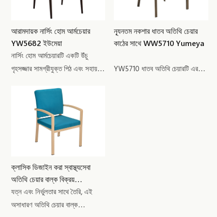
আরামদায়ক নার্সিং হোম আর্মচেয়ার
ন্যূনতম নকশার ধাতব অতিথি চেয়ার
YW5682 ইউমেয়া
কাঠের সাথে WW5710 Yumeya
নার্সিং হোম আর্মচেয়ারটি একটি উঁচু
গৃহসজ্জার সামগ্রীযুক্ত পিঠ এবং সহায়ক
YW5710 ধাতব অতিথি চেয়ারটি এর
আর্মরেস্টের সমন্বয়ে প্রবীণদের বসবাসের
দুর্দান্ত ধাতব কাঠের শস্য ফিনিস সহ
পরিবেশের জন্য উন্নত আরাম এবং
স্বাচ্ছন্দ্যের সংজ্ঞা দেয়, যে কোনও
স্থিতিশীলতা প্রদান করে।
জায়গাতে একটি উন্নত স্পর্শ নিয়ে আসে।
এর টেকসই এবং দৃ ust ় ফ্রেম
এটিকে বয়স্কদের জন্য আর্মচেয়ার
প্রিমিয়ার পছন্দ হিসাবে প্রতিষ্ঠিত করে,
শৈলী এবং স্থিতিস্থাপকতা উভয়ই নিশ্চিত
ক্লাসিক ডিজাইন করা স্বাস্থ্যসেবা
করে।
অতিথি চেয়ার বাল্ক বিক্রয়
YW5645 Yumeya
যত্ন এবং নির্ভুলতার সাথে তৈরি, এই
অসাধারণ অতিথি চেয়ার বাল্ক