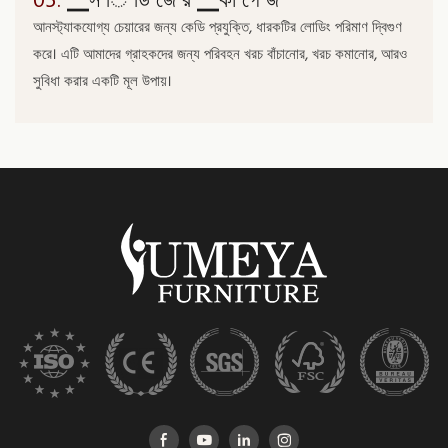
আনস্ট্যাকযোগ্য চেয়ারের জন্য কেডি প্রযুক্তি, ধারকটির লোডিং পরিমাণ দ্বিগুণ
করে। এটি আমাদের গ্রাহকদের জন্য পরিবহন খরচ বাঁচানোর, খরচ কমানোর, আরও
সুবিধা করার একটি মূল উপায়।