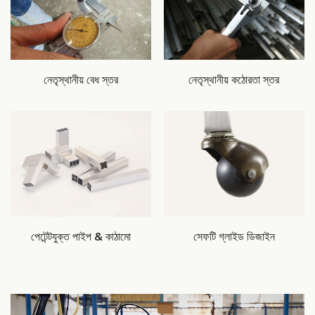
নেতৃস্থানীয় বেধ স্তর
নেতৃস্থানীয় কঠোরতা স্তর
পেটেন্টযুক্ত পাইপ & কাঠামো
সেফটি গ্লাইড ডিজাইন