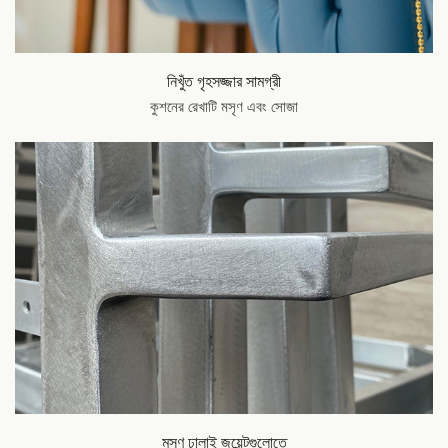
নিখুঁত গৃহসজ্জার সামগ্রী
কুশনের রেখাটি মসৃণ এবং সোজা
মসৃণ ঢালাই জয়েন্টগুলোতে