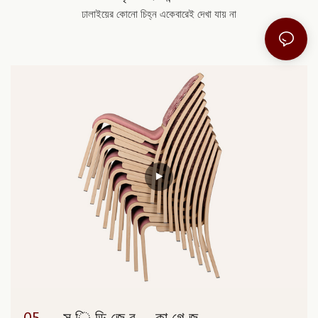
ঢালাইয়ের কোনো চিহ্ন একেবারেই দেখা যায় না
05.
▁স ি ডি জে র ▁কা গে জ