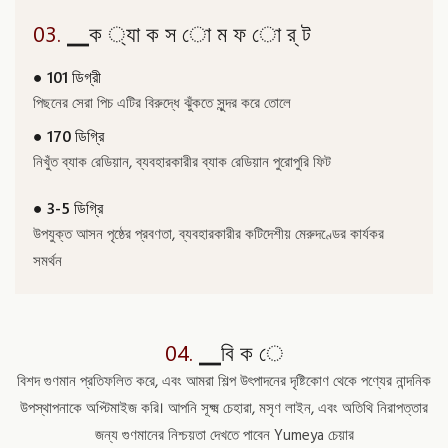
03.
▁ক ্যা ক স ো ম ফ ো র্ ট
● 101 ডিগ্রী
পিছনের সেরা পিচ এটির বিরুদ্ধে ঝুঁকতে সুন্দর করে তোলে
● 170 ডিগ্রি
নিখুঁত ব্যাক রেডিয়ান, ব্যবহারকারীর ব্যাক রেডিয়ান পুরোপুরি ফিট
● 3-5 ডিগ্রি
উপযুক্ত আসন পৃষ্ঠের প্রবণতা, ব্যবহারকারীর কটিদেশীয় মেরুদণ্ডের কার্যকর
সমর্থন
04.
▁বি ক ে
বিশদ গুণমান প্রতিফলিত করে, এবং আমরা শিল্প উৎপাদনের দৃষ্টিকোণ থেকে পণ্যের নান্দনিক
উপস্থাপনাকে অপ্টিমাইজ করি। আপনি সূক্ষ্ম চেহারা, মসৃণ লাইন, এবং অতিথি নিরাপত্তার
জন্য গুণমানের নিশ্চয়তা দেখতে পাবেন Yumeya চেয়ার