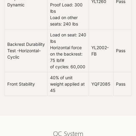
YL1260
Pass
Dynamic
Proof Load: 300
lbs
Load on other
seats: 240 lbs
Load on seat: 240
lbs
Backrest Durability
Horizontal force
YL2002-
Test -Horizontal-
Pass
on the backrest:
FB
Cyclic
75 lbf#
of cycles: 60,000
40% of unit
Front Stability
weight applied at
YQF2085
Pass
45
QC System