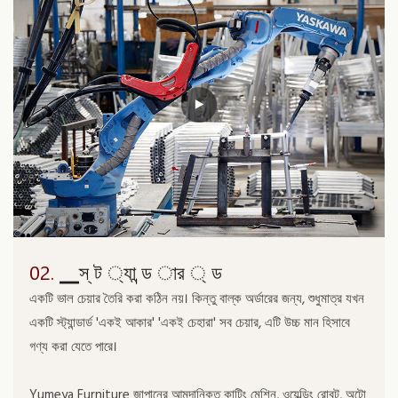
02.
▁স্ ট ্যা ন্ড ার ্ ড
একটি ভাল চেয়ার তৈরি করা কঠিন নয়। কিন্তু বাল্ক অর্ডারের জন্য, শুধুমাত্র যখন
একটি স্ট্যান্ডার্ড 'একই আকার' 'একই চেহারা' সব চেয়ার, এটি উচ্চ মান হিসাবে
গণ্য করা যেতে পারে।
Yumeya Furniture জাপানের আমদানিকৃত কাটিং মেশিন, ওয়েল্ডিং রোবট, অটো