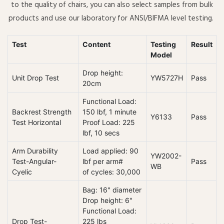
to the quality of chairs, you can also select samples from bulk
products and use our laboratory for ANSI/BIFMA level testing.
Test
Content
Testing
Result
Model
Drop height:
Unit Drop Test
YW5727H
Pass
20cm
Functional Load:
Backrest Strength
150 lbf, 1 minute
Y6133
Pass
Test Horizontal
Proof Load: 225
lbf, 10 secs
Arm Durability
Load applied: 90
YW2002-
Test-Angular-
lbf per arm#
Pass
WB
Cyelic
of cycles: 30,000
Bag: 16" diameter
Drop height: 6"
Functional Load:
Drop Test-
225 lbs