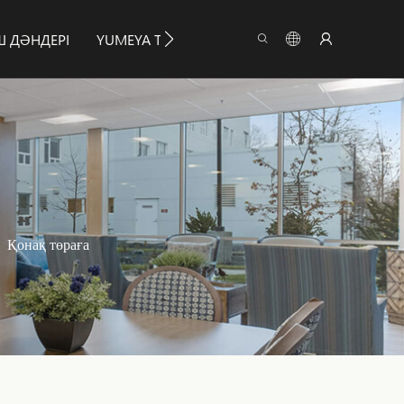
Ш ДӘНДЕРІ
YUMEYA ТУРАЛЫ
АҚПАРАТ
ҚАЙТА
Қонақ төраға