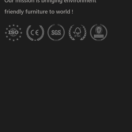
Our mission is bringing environment
friendly furniture to world !