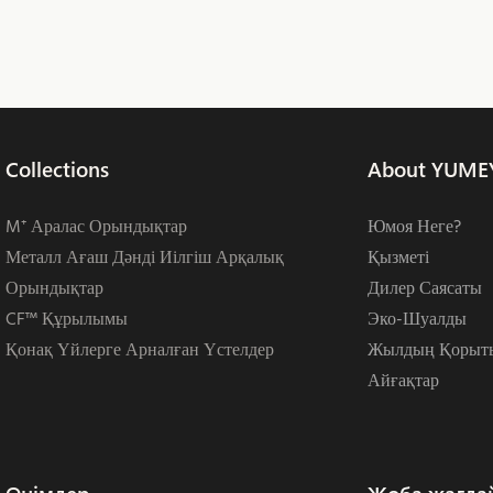
Collections
About YUME
M⁺ Аралас Орындықтар
Юмоя Неге?
Металл Ағаш Дәнді Иілгіш Арқалық
Қызметі
Орындықтар
Дилер Саясаты
CF™ Құрылымы
Эко-Шуалды
Қонақ Үйлерге Арналған Үстелдер
Жылдың Қорыт
Айғақтар