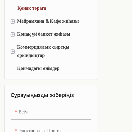
арттыру үшін
Қонақ төраға
тіреуішті қол
Мейрамхана & Кафе жиһазы
+
Қонақ үй банкет жиһазы
Мейрамхана & Кафе
+
орындықтары
Коммерциялық сыртқы
ХотелтеріName
+
орындықтар
Қонақ үй үстелдері
Қоймадағы өнімдер
Ашық коммерциялық бар
Банкет залының жабдықтары
табуреткалар
Коммерциялық ашық аспан
Сұрауыңызды жіберіңіз
астындағы орындықтар
Коммерциялық сыртқы диван
Есім
Электрондық Пошта