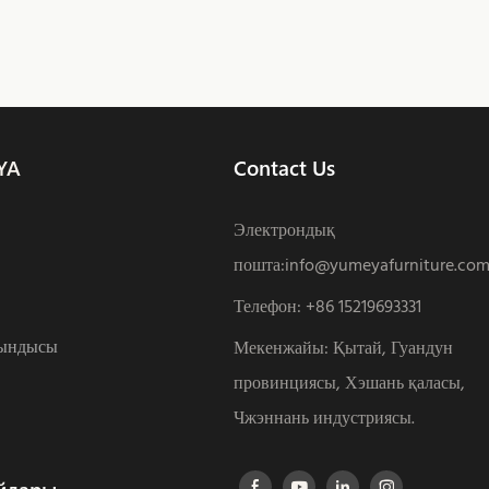
YA
Contact Us
Электрондық
пошта:
info@yumeyafurniture.co
Телефон
:
+86 15219693331
ындысы
Мекенжайы: Қытай, Гуандун
провинциясы, Хэшань қаласы,
Чжэннань индустриясы.