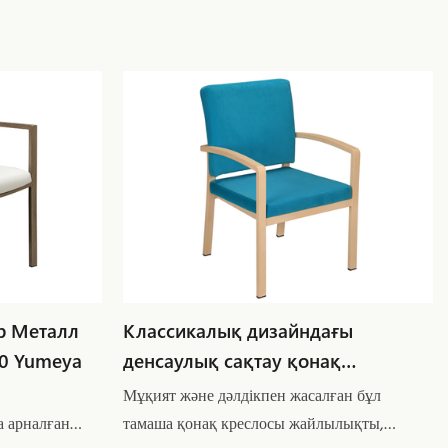
р Металл
Классикалық дизайндағы
0 Yumeya
денсаулық сақтау қонақ
креслолары жаппай сатылым
Мұқият және дәлдікпен жасалған бұл
YW5645 Yumeya
а арналған
тамаша қонақ креслосы жайлылықты,