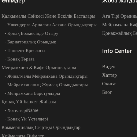
Өнімдер
Жоба жағда
Қалқымалы Сәйкесі Және Ескілік Басталары
Аға Тірі Орынд
Мейрамхана Ка
- Үлкендерге Арналған Асхана Орындықтары
Қонақжайлық Ба
- Қонақ Бөлмесінде Отыру
- Бариатриялық Орындық
Info Center
- Пациент Креслосы
- Қонақ Төраға
Видео
Мейрамхана & Кафе Орындықтары
Хаттар
- Жиналмалы Мейрамхана Орындықтары
Оқиға:
- Мейрамхананың Жұмсақ Орындықтары
Блог
- Мейрамхана Барстулдары
Қонақ Үй Банкет Жиһазы
- ХотелтеріName
- Қонақ Үй Үстелдері
Коммерциялық Сыртқы Орындықтар
Қоймадағы Өнімдер