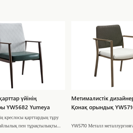
арттар үйінің
Метималистік дизайне
ры YW5682 Yumeya
Қонақ орындық YW571
ің креслосы қарттардың тұру
айлылық пен тұрақтылықты
YW5710 Металл металлургияғ