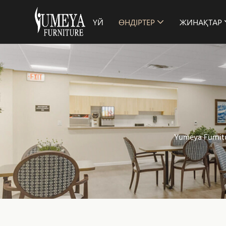
ҮЙ
ӨНДІРТЕР
ЖИНАҚТАР
Yumeya Furnit