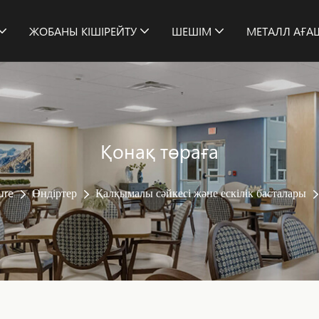
ЖОБАНЫ КІШІРЕЙТУ
ШЕШІМ
МЕТАЛЛ АҒА
Қонақ төраға
ure
Өндіртер
Қалқымалы сәйкесі және ескілік басталары