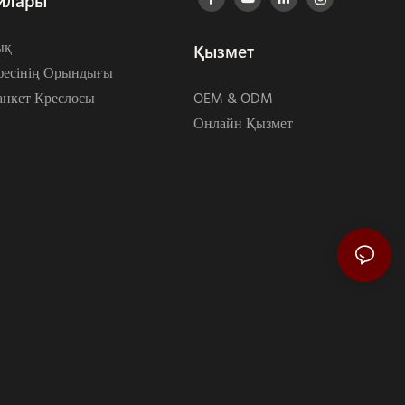
йлары
ық
Қызмет
фесінің Орындығы
нкет Креслосы
OEM & ODM
Онлайн Қызмет