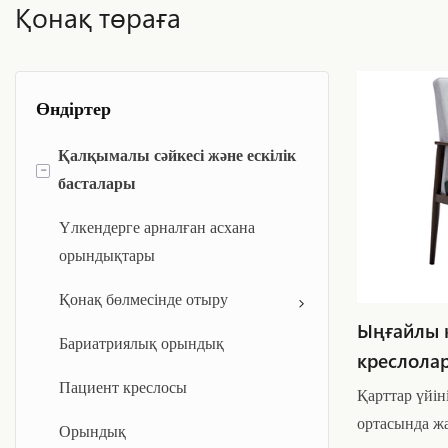
Қонақ төраға
Өндіртер
Қалқымалы сәйкесі және ескілік
-
басталары
Үлкендерге арналған асхана
орындықтары
Қонақ бөлмесінде отыру
Ыңғайлы қ
Бариатриялық орындық
креслола
Пациент креслосы
Қарттар үйін
ортасында ж
Орындық