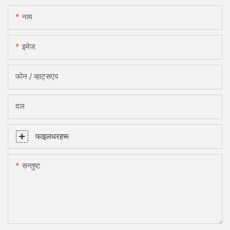
नाम
इमेज
फोन / व्हाट्सएप
दल
फाइलधरहरू
सन्तुष्ट