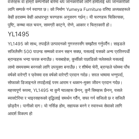
वर्जरहरू वा हाम्रो कम्पनीको बारेमा थप जानकारीको लागि हामीलाई थप जानकारीको
लागि सम्पर्क गर्न स्वागत छ। को निर्माण Yumeya Furniture वरिष्ठ अध्यक्षहरूले
केही हदसम्म केही आधारभूत चरणहरू अनुसरण गर्छन्। यी चरणहरू चिकित्सक,
पुष्टि, कच्चा माल चयन, सामग्री काट्ने, रोप्ने, आकार र चित्रकारी हो।
YL1495
YL1495 को साथ, तपाईंले उत्पादनको गुणस्तरसँग सम्झौता गर्नुपर्दैन। साइडले
सजिलैसँग 500 पाउन्ड सम्मको वजन सहन सक्छ, यसलाई यसको अन्य प्रतिस्पर्धी
ब्रान्डहरू भन्दा फरक बनाउँछ। यसबाहेक, कुर्सीको पछाडिको फ्लेक्सले यसलाई
लामो समयसम्म बस्नको लागि उपयुक्त बनाउँछ। र शीर्षमा चेरी, ब्रान्डले फोममा पाँच
वर्षको वारेन्टी र फ्रेममा दस वर्षको वारेन्टी प्रदान गर्दछ। सरल भाषामा भन्नुपर्दा,
सोफाको डिजाइनले तपाईंलाई परम आराम र थकान-मुक्त जीवन प्रदान गर्दछ।
महत्त्वपूर्ण रूपमा, YL1495 मा कुनै प्वालहरू छैनन्, कुनै सिमहरू छैनन्, यसले
ब्याक्टेरिया र भाइरसहरूको वृद्धिलाई समर्थन गर्दैन, सफा गर्न सजिलो छ र सजिलै
छोड्दैन। पानीको दाग। यो नर्सिङ होम, सहायक बस्ने र स्वास्थ्य सेवाको लागि
आदर्श विकल्प हो