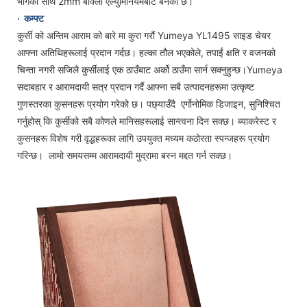
भागको साथ 2mm बाक्लो एल्युमिनियमबाट बनेको छ।
·
कम्फ्ट
कुर्सी को अन्तिम आराम को बारे मा कुरा गरौं Yumeya YL1495 साइड चेयर
आफ्ना अतिथिहरूलाई प्रदान गर्दछ। हल्का तौल भएकोले, तपाईं क्षति र वजनको
चिन्ता नगरी सजिलै कुर्सीलाई एक ठाउँबाट अर्को ठाउँमा सार्न सक्नुहुन्छ।Yumeya
सदाबहार र आरामदायी सत्र प्रदान गर्दै आफ्ना सबै उत्पादनहरूमा उत्कृष्ट
गुणस्तरका कुसनहरू प्रयोग गरेको छ। पछ्याउँदै एर्गोनोमिक डिजाइन, सुनिश्चित
गर्नुहोस् कि कुर्सीको सबै कोणले मानिसहरूलाई सान्त्वना दिन सक्छ। ब्याकरेस्ट र
कुसनहरू विशेष गरी वृद्धहरूका लागि उपयुक्त मध्यम कठोरता स्पन्जहरू प्रयोग
गरिन्छ। लामो समयसम्म आरामदायी मुद्रामा बस्न मद्दत गर्न सक्छ।