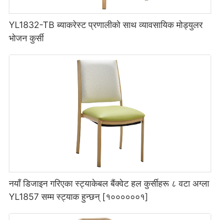
YL1832-TB ब्याकरेस्ट प्रणालीको साथ व्यावसायिक मोड्युलर
भोजन कुर्सी
नयाँ डिजाइन गरिएका स्ट्याकेबल बैंक्वेट हल कुर्सीहरू ८ वटा अग्ला
YL1857 सम्म स्ट्याक हुन्छन् [१००००००१]