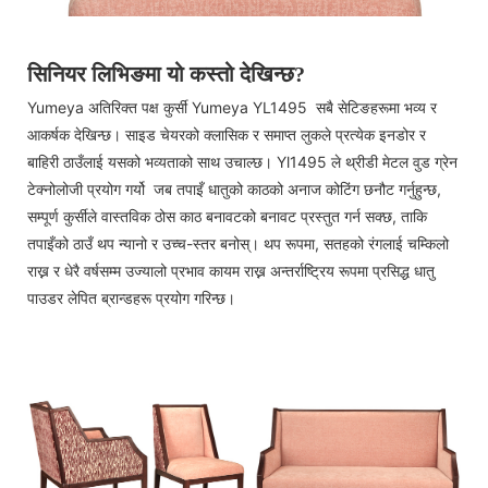
सिनियर लिभिङमा यो कस्तो देखिन्छ?
Yumeya अतिरिक्त पक्ष कुर्सी Yumeya YL1495 सबै सेटिङहरूमा भव्य र
आकर्षक देखिन्छ। साइड चेयरको क्लासिक र समाप्त लुकले प्रत्येक इनडोर र
बाहिरी ठाउँलाई यसको भव्यताको साथ उचाल्छ। Yl1495 ले थ्रीडी मेटल वुड ग्रेन
टेक्नोलोजी प्रयोग गर्यो जब तपाइँ धातुको काठको अनाज कोटिंग छनौट गर्नुहुन्छ,
सम्पूर्ण कुर्सीले वास्तविक ठोस काठ बनावटको बनावट प्रस्तुत गर्न सक्छ, ताकि
तपाइँको ठाउँ थप न्यानो र उच्च-स्तर बनोस्। थप रूपमा, सतहको रंगलाई चम्किलो
राख्न र धेरै वर्षसम्म उज्यालो प्रभाव कायम राख्न अन्तर्राष्ट्रिय रूपमा प्रसिद्ध धातु
पाउडर लेपित ब्रान्डहरू प्रयोग गरिन्छ।