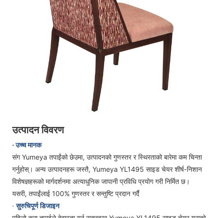
उत्पादन विवरण
· उच्च मानक
संग Yumeya तपाईंको छेउमा, उत्पादनको गुणस्तर र स्थिरताको बारेमा कम चिन्ता
गर्नुहोस्। अन्य उत्पादनहरू जस्तै, Yumeya YL1495 साइड चेयर शीर्ष-निशान
विशेषज्ञहरूको मार्गदर्शनमा अत्याधुनिक जापानी प्रविधि प्रयोग गरी निर्मित छ।
यसरी, तपाईंलाई 100% गुणस्तर र सन्तुष्टि प्रदान गर्दै
·
सुरुचिपूर्ण डिजाइन
पहिलो कुरा तपाईले बेवास्ता गर्न सक्नुहुन्न Yumeya YL1495 साइड चेयर यसको