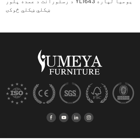
د رستورانت د عمده پلور YL1643 یومیا لپاره
ښکلي ښکلي څوکۍ