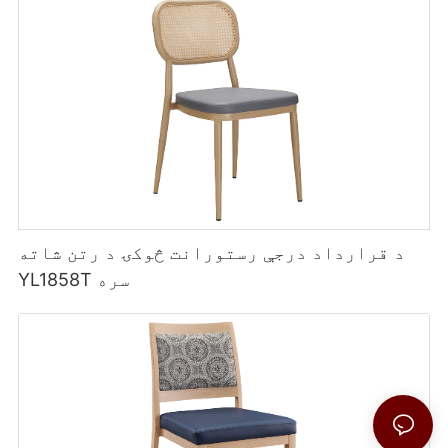
د قرارداد درجې رستورانت څوکۍ د رتن شاته
YL1858T سره