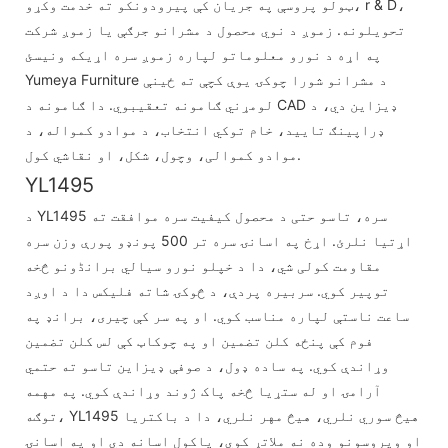
ټولو پروسې په جریان کې پیرودونکو ته خدمت وکړو، r & D،
تحویلونه. زموږ د نوي محصول د مشرانو جرګې یا زموږ شرکت
په اړه د نورو معلوماتو لپاره زموږ سره اړیکه ونیسئ
Yumeya Furniture د مشرانو شورا چوکۍ یوې کچې ته ځینې
لومړني ګامونه تعقیبوي. دا ګامونه د CAD ډیزاین دي، د
ډراپینګ تایید، خام توکي انتخاب، د موادو کمواله، د
موادو کموالی، وچول، شکل، او نقاشي کول.
YL1495
د YL1495 سره، تاسو حتی د محصول کیفیت سره موافقت ته
اړتیا نلرئ. اړخ په اسانۍ سره تر 500 پونډو پورې وزن سره
مقاومت کولی شي، دا د خپلو نورو سیالي برانڈونو څخه
توپیر کوي. سربیره پردې، د څوکۍ شاته فلیکس دا د اوږد
ساعت ناستې لپاره مناسب کوي. او په سر کې چیری، برانډ په
فوم کې پنځه کلن تضمین او په چوکاټ کې لس کلن تضمین
وړاندې کوي. په ساده ډول، د صوفې ډیزاین تاسو ته حتمي
آرامۍ او له ستړیا څخه پاک ژوند وړاندې کوي. په مهمه
توګه، YL1495 هیڅ سوري نلري، هیڅ مهر نلري، دا د باکتریا
او ویروسونو وده نه ملاتړ کوي، پاکول اسانه دي او په اسانۍ