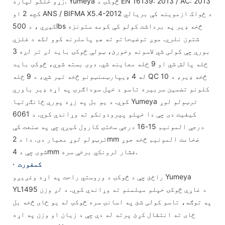
زړو خلکو لپاره. Yumeya څوکۍ د EN 16139: 2013 / AC: 2013
کچه 2 او ANS / BIFMA X5.4-2012 د ځواک ازموینه کې بریالي
کیږي ، د 500lbs څخه ډیر په برداشت کولو کې کومه ستونزه
شتون نلري. موږ توضیحاتو ته هم پاملرنه کوو لکه د فلزي
بورې چې کولی شي لاسونه وخورئ، ټولې څوکۍ باید لږ تر لږه 3
ځله پالش شي او 9 ځله معاینه شي. دوی بسته شوي، څوکۍ باید
له 4 ډیپارټمنټونو څخه تیر شي، د 9 ځله QC څخه ډیر، د 10
کلونو تضمین سربیره تاسو د خپل سوداګرۍ په اړه ډیر باوري
کوي. د یو بل په زړه پورې ځانګړتیا Yumeya ترټولو لوړ
کیفیت دی چې دا خپلو پیرودونکو ته وړاندې کوي. د 6061
درجې المونیم 15-16 درجې سختۍ کارول کیږي چې په صنعت کې
ترټولو لوړ معیار دی. دا د 2mm ضخامت المونیم څخه جوړ
شوی چې د 4mm فشار لرونکي برخې سره.
کمفورت
·
راځئ چې د څوکۍ د وروستي راحت په اړه وغږیږو Yumeya
YL1495 د غاړې څوکۍ خپلو میلمنو ته وړاندې کوي. د لږ وزن
په توګه، تاسو کولی شئ په اسانۍ سره څوکۍ له یو ځای څخه بل
ځای ته انتقال کړئ پرته له دې چې د زیان او وزن په اړه