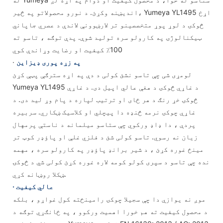
اندیښنه وکړئ. د نورو محصولاتو په څیر، Yumeya YL1495 اړخ
څوکۍ د لوړ پوړ متخصصینو تر لارښوونې لاندې د عصري جاپاني
ټیکنالوژۍ په کارولو سره تولید شوې. پدې توګه ، تاسو ته
100٪ کیفیت او رضایت وړاندې کوي
په زړه پوری ډیزاین
·
لومړی شی چې تاسو نشئ کولی د دې په اړه سترګې پټې کړئ
Yumeya YL1495 د غاړې څوکۍ د هغې عالي اپیل دی. د غاړې
څوکۍ خړ رنګ د هر ځای او ترتیب لپاره د پام وړ لید دی. د
غاړې چوکۍ نرمه څنډه دا پیچلي او کلاسیک ښکاري. سربیره
پردې ، دا ډاډ ورکوي چې ستاسو میلمانه د ناستې پرمهال
زیان نه رسوي. تاسو کولی شئ د فلزي غلې او پاؤډر کوټ تر
مینځ غوره کړئ ، د شیر برانډ پاؤډر په کارولو سره ، مهمه
نده چې تاسو د سپری کولو کومه لاره غوره کړئ کولی شي د څوکۍ
ښکلا روښانه کړي.
· عالي کیفیت
موږ نه یوازې دا چې سجیلا چوکۍ رامینځته کول غواړو ، بلکه
د محصول کیفیت ته هم خورا اهمیت ورکوو ، په ځانګړي توګه د