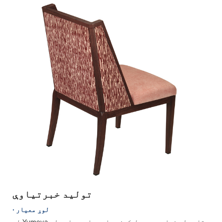
تولید خبرتياوې
· لوړ معیار
له Yumeya ستاسو له خوا، د محصول کیفیت او دوام په اړه لږ