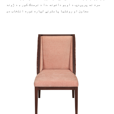
سره نه پریږدي. د اوبو داغونه .دا د نرسنګ کور ، د ژوند
معاون او روغتیا پاملرنې لپاره غوره انتخاب دی