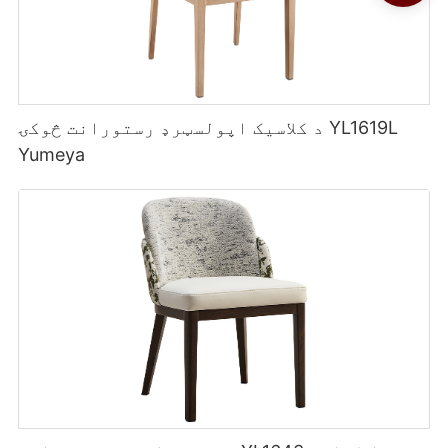
د کلاسیک اپولسټرډ رستورانت څوکۍ YL1619L
Yumeya