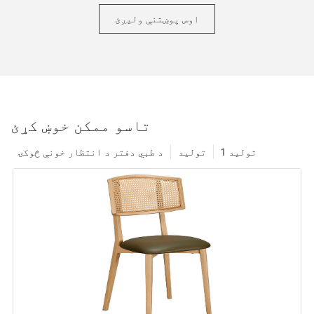
اوس پوښتنې ولیږئ
تاسو ممکن خوښ کړئ
تولید 1
تولید
د طبي دفتر د انتظار خونې څوکۍ