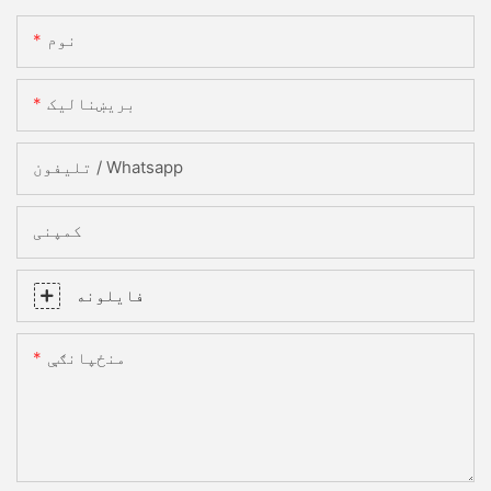
نوم
بریښنالیک
تلیفون / Whatsapp
کمپنی
فایلونه
منځپانګې