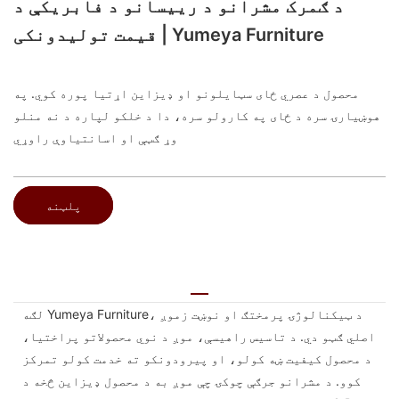
د ګمرک مشرانو د رییسانو د فابریکې د
قیمت تولیدونکی | Yumeya Furniture
محصول د عصري ځای سټایلونو او ډیزاین اړتیا پوره کوي. په
هوښیارۍ سره د ځای په کارولو سره، دا د خلکو لپاره د نه منلو
وړ ګټې او اسانتیاوې راوړي
پلټنه
لګه Yumeya Furniture، د ټیکنالوژۍ پرمختګ او نوښت زموږ
اصلي ګټو دي. د تاسیس راهیسې، موږ د نوي محصولاتو پراختیا،
د محصول کیفیت ښه کولو، او پیرودونکو ته خدمت کولو تمرکز
کوو. د مشرانو جرګې چوکۍ چې موږ به د محصول ډیزاین څخه د