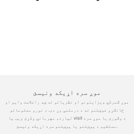
موږ سره اړیکه ونیسئ
موږ ګمرکي ډیزاینونو او نظریاتو ته ښه راغلاست وایو او
ځانګړو غوښتنو ته د درملنې وړ دی. د نورو معلوماتو
لپاره، مهرباني وکړئ ویب پا visit ه وګورئ یا موږ سره
مستقیم د پوښتنو یا پوښتنو سره اړیکه ونیسئ.