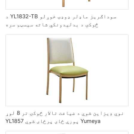
د YL1832-TB سوداګریز ماډلر ډوډۍ خوړلو
څوکۍ د بدلیدونکي شاته سیسټم سره
نوي ډیزاین شوي د ضیافت تالار څوکۍ تر 8 لوړ
YL1857 پورې ځای پرځای شوي Yumeya