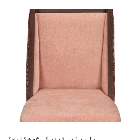
دا په لوړ ژوند کې څه ښکاري؟