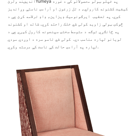
اندیښنه ولرئYumeya په خپلو ټولو محصولاتو کې د غوره
کیفیت کشنونه کارولي، د تل زرغون او آرامۍ ناستې وړاندیز
کوي. په تعقیب ایرګونومیک ډیزاین، ډاډ ترلاسه کړئ چې د
څوکۍ ټولې زاویه کولی شي خلک راحته کړي. شاته او کشنونه
په ځانګړي توګه د متوسط ​​​​سختۍ سپنجونه کارول کیږي چې د
لویانو لپاره مناسب دي. کولی شي تاسو سره د اوږدې مودې
لپاره په آرامۍ حالت کې ناست کې مرسته وکړي.