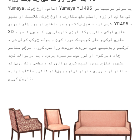
Yumeya اضافي اړخ څوکۍ Yumeya YL1495 په ټولو ترتیباتو
کې عالي او زړه راښکونکي ښکاري. د اړخ څوکۍ کلاسیک او بشپړ
شوی لید د خپل ښکلا سره هر داخلي او بهر ځای لوړوي. Yl1495 د
3D فلزي لرګي دانې ټیکنالوژي کارولې چې کله چې تاسو د
فلزي لرګیو غلې کوټینګ غوره کړئ ، ټوله څوکۍ کولی شي د
لرګیو ریښتیني قوي جوړښت جوړښت وړاندې کړي ، ترڅو ستاسو
ځای ډیر ګرم او لوړ شي. سربیره پردې ، په نړیواله کچه
مشهور فلزي پوډر لیپت شوي برانډونه د سطحې رنګ روښانه
ساتلو او د ډیری کلونو لپاره روښانه تاثیر ساتلو لپاره
کارول کیږي.