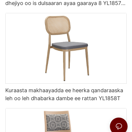
dhejiyo oo is dulsaaran ayaa gaaraya 8 YL1857
Yumeya
Kuraasta makhaayadda ee heerka qandaraaska
leh oo leh dhabarka dambe ee rattan YL1858T