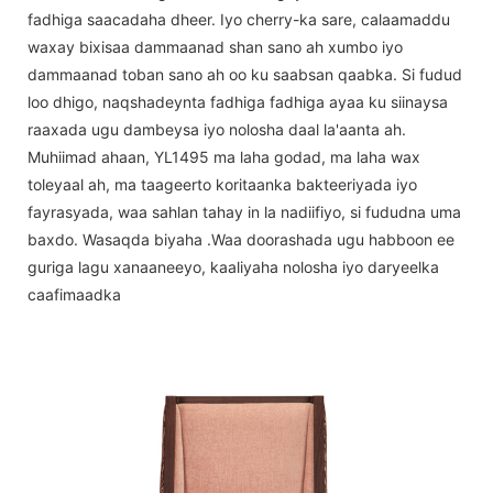
fadhiga saacadaha dheer. Iyo cherry-ka sare, calaamaddu
waxay bixisaa dammaanad shan sano ah xumbo iyo
dammaanad toban sano ah oo ku saabsan qaabka. Si fudud
loo dhigo, naqshadeynta fadhiga fadhiga ayaa ku siinaysa
raaxada ugu dambeysa iyo nolosha daal la'aanta ah.
Muhiimad ahaan, YL1495 ma laha godad, ma laha wax
toleyaal ah, ma taageerto koritaanka bakteeriyada iyo
fayrasyada, waa sahlan tahay in la nadiifiyo, si fududna uma
baxdo. Wasaqda biyaha .Waa doorashada ugu habboon ee
guriga lagu xanaaneeyo, kaaliyaha nolosha iyo daryeelka
caafimaadka