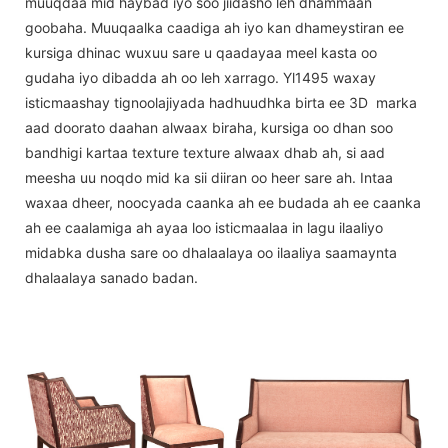
muuqdaa mid haybad iyo soo jiidasho leh dhammaan
goobaha. Muuqaalka caadiga ah iyo kan dhameystiran ee
kursiga dhinac wuxuu sare u qaadayaa meel kasta oo
gudaha iyo dibadda ah oo leh xarrago. Yl1495 waxay
isticmaashay tignoolajiyada hadhuudhka birta ee 3D marka
aad doorato daahan alwaax biraha, kursiga oo dhan soo
bandhigi kartaa texture texture alwaax dhab ah, si aad
meesha uu noqdo mid ka sii diiran oo heer sare ah. Intaa
waxaa dheer, noocyada caanka ah ee budada ah ee caanka
ah ee caalamiga ah ayaa loo isticmaalaa in lagu ilaaliyo
midabka dusha sare oo dhalaalaya oo ilaaliya saamaynta
dhalaalaya sanado badan.