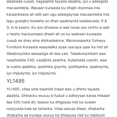
alaabada cusub, hagaajinta tayada alaabta, iyo u adeegida
macaamiisha. Waxaan kuraasta ku dhajin doonnaa inta
karaankeena ah sidii aan ugu adeegaynaa macaamiisha inta
lagu gudajiro howlaha oo dhan qaabeynta badeecada, R &
D, in la keeno. Ku soo dhowow si aad noola soo xiriirto si aad
u hesho macluumaad dheeri ah oo ku saabsan kuraasta
cusub ee shey ama shirkadeenna. Waxsoosaarka Yumeya
Furniture Kuraasta waayeelka ayaa raacaya qaar ka mid ah
tillaabooyinka aasaasiga ah ilaa xad. Talaabooyinkani waa
naqshadda CAD, xaqiijinta sawirka, Xulashada ceeriin, waa
la xusha qalabka, qashinka goynta, qoditaanka, qaabeynta,
iyo rinjiyeynta, iyo rinjiyeynta.
YL1495
YL1495, xitaa uma baahnid inaad wax u dhimo tayada
alaabta. Dhinacku wuxuu si fudud u adkeysan karaa miisaan
ilaa 500 rodol ah, taasoo ka dhigaysa mid ka duwan
noocyada kale ee tartanka. Intaa waxaa dheer, dhabarka
dhabarka ee kursiga wuxuu ka dhigayaa mid ku habboon