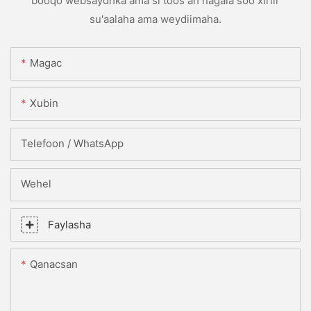
booqo websaydhka ama si toos ah nagala soo xiriir
su'aalaha ama weydiimaha.
Magac
Xubin
Telefoon / WhatsApp
Wehel
Faylasha
Qanacsan