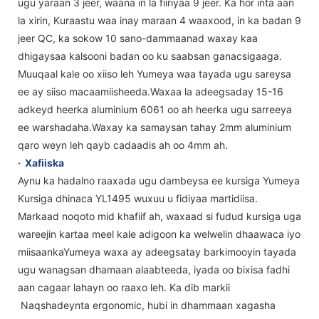
ugu yaraan 3 jeer, waana in la fiiriyaa 9 jeer. Ka hor inta aan
la xirin, Kuraastu waa inay maraan 4 waaxood, in ka badan 9
jeer QC, ka sokow 10 sano-dammaanad waxay kaa
dhigaysaa kalsooni badan oo ku saabsan ganacsigaaga.
Muuqaal kale oo xiiso leh Yumeya waa tayada ugu sareysa
ee ay siiso macaamiisheeda.Waxaa la adeegsaday 15-16
adkeyd heerka aluminium 6061 oo ah heerka ugu sarreeya
ee warshadaha.Waxay ka samaysan tahay 2mm aluminium
qaro weyn leh qayb cadaadis ah oo 4mm ah.
·
Xafiiska
Aynu ka hadalno raaxada ugu dambeysa ee kursiga Yumeya
Kursiga dhinaca YL1495 wuxuu u fidiyaa martidiisa.
Markaad noqoto mid khafiif ah, waxaad si fudud kursiga uga
wareejin kartaa meel kale adigoon ka welwelin dhaawaca iyo
miisaankaYumeya waxa ay adeegsatay barkimooyin tayada
ugu wanagsan dhamaan alaabteeda, iyada oo bixisa fadhi
aan cagaar lahayn oo raaxo leh. Ka dib markii
Naqshadeynta ergonomic, hubi in dhammaan xagasha