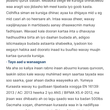
jiidasho qurux badan. Midabka beige ee kursiga dhinaceedu
waa aragti soo jiidasho leh meel kasta iyo goob kasta.
Cidhifka siman ee kursiga dhinac ayaa ka dhigaya mid u eg
mid casri ah oo heersare ah. Intaa waxaa dheer, waxay
xaqiijinaysaa in martidaadu aanay dhaawacmin markay
fadhiyaan. Waxaad kala dooran kartaa inta u dhaxaysa
hadhuudhka birta ah iyo daahan budada ah, adigoo
isticmaalaya budada astaanta shabeelka, iyadoon loo
eegayn habka aad doorato inaad ku buufiso waxay muujin
kartaa quruxda kursiga.
· Tayo aad u wanaagsan
Ma aha oo kaliya inaan rabno inaan abuurno kuraas qurxoon,
laakiin sidoo kale waxay muhiimad weyn saartaa tayada wax
soo saarka, gaar ahaan dadka waayeelka ah. Yumeya
Kuraasta waxay ku gudbaan tijaabada xoogga EN 16139:
2013 / AC: 2013 heerka 2 iyo ANS / BIFMA X5.4-2012, ma
jiraan wax dhibaato ah oo lagu qaado wax ka badan 500lbs
Gacmaha xoqan, dhammaan kuraasta waa in la nadiifiyaa