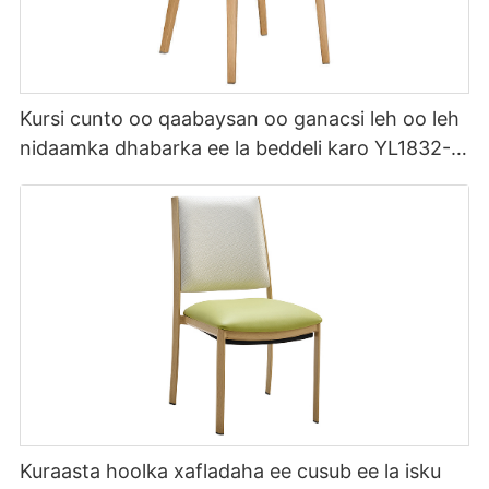
Kursi cunto oo qaabaysan oo ganacsi leh oo leh
nidaamka dhabarka ee la beddeli karo YL1832-
TB
Kuraasta hoolka xafladaha ee cusub ee la isku