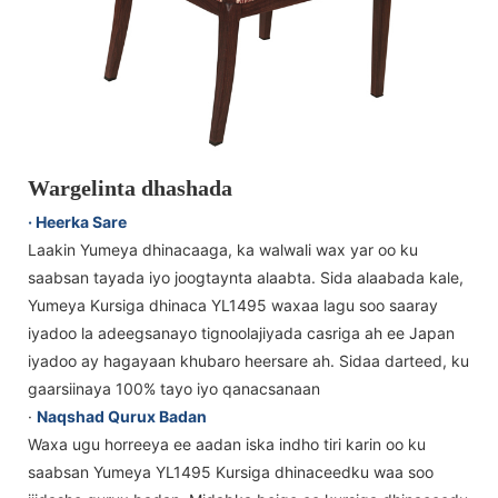
Wargelinta dhashada
· Heerka Sare
Laakin Yumeya dhinacaaga, ka walwali wax yar oo ku
saabsan tayada iyo joogtaynta alaabta. Sida alaabada kale,
Yumeya Kursiga dhinaca YL1495 waxaa lagu soo saaray
iyadoo la adeegsanayo tignoolajiyada casriga ah ee Japan
iyadoo ay hagayaan khubaro heersare ah. Sidaa darteed, ku
gaarsiinaya 100% tayo iyo qanacsanaan
·
Naqshad Qurux Badan
Waxa ugu horreeya ee aadan iska indho tiri karin oo ku
saabsan Yumeya YL1495 Kursiga dhinaceedku waa soo