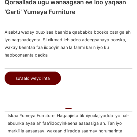
Qoraallada ugu wanaagsan ee loo yaqaan
'Garti' Yumeya Furniture
Alaabtu waxay buuxisaa baahida qaababka booska casriga ah
iyo naqshadeynta. Si xikmad leh adoo adeegsanaya booska,
waxay keentaa faa iidooyin aan la fahmi karin iyo ku
habboonaanta dadka
su'aalo weydiinta
Iskaa Yumeya Furniture, Hagaajinta tikniyoolajiyadda iyo hal-
abuurka ayaa ah faa'iidooyinkeena aasaasiga ah. Tan iyo
markii la aasaasay, waxaan diiradda saarnay horumarinta