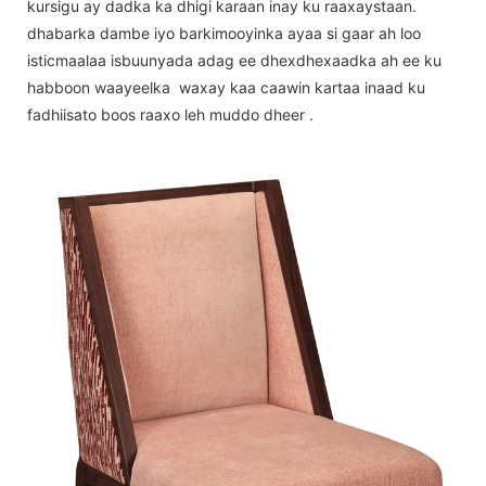
kursigu ay dadka ka dhigi karaan inay ku raaxaystaan.
dhabarka dambe iyo barkimooyinka ayaa si gaar ah loo
isticmaalaa isbuunyada adag ee dhexdhexaadka ah ee ku
habboon waayeelka waxay kaa caawin kartaa inaad ku
fadhiisato boos raaxo leh muddo dheer .