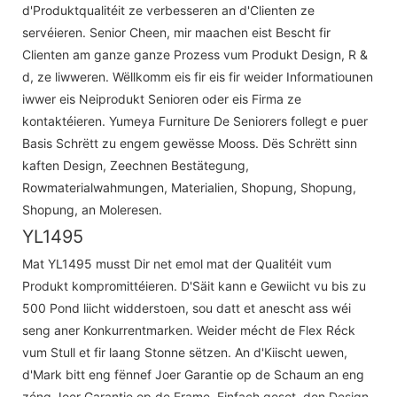
d'Produktqualitéit ze verbesseren an d'Clienten ze
servéieren. Senior Cheen, mir maachen eist Bescht fir
Clienten am ganze ganze Prozess vum Produkt Design, R &
d, ze liwweren. Wëllkomm eis fir eis fir weider Informatiounen
iwwer eis Neiprodukt Senioren oder eis Firma ze
kontaktéieren. Yumeya Furniture De Seniorers follegt e puer
Basis Schrëtt zu engem gewësse Mooss. Dës Schrëtt sinn
kaften Design, Zeechnen Bestätegung,
Rowmaterialwahmungen, Materialien, Shopung, Shopung,
Shopung, an Moleresen.
YL1495
Mat YL1495 musst Dir net emol mat der Qualitéit vum
Produkt kompromittéieren. D'Säit kann e Gewiicht vu bis zu
500 Pond liicht widderstoen, sou datt et anescht ass wéi
seng aner Konkurrentmarken. Weider mécht de Flex Réck
vum Stull et fir laang Stonne sëtzen. An d'Kiischt uewen,
d'Mark bitt eng fënnef Joer Garantie op de Schaum an eng
zéng Joer Garantie op de Frame. Einfach gesot, den Design