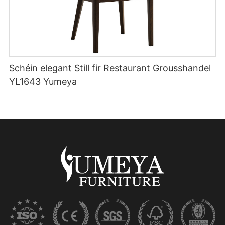
Schéin elegant Still fir Restaurant Grousshandel
YL1643 Yumeya