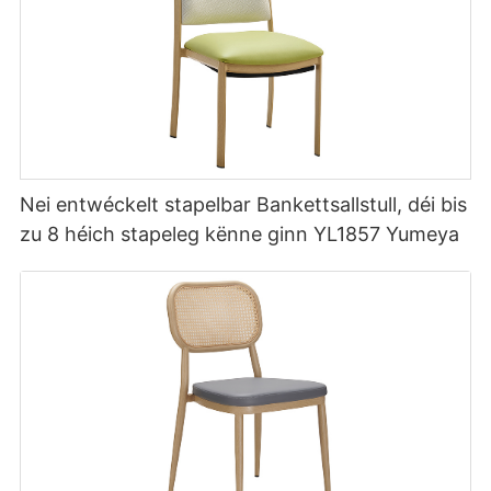
Nei entwéckelt stapelbar Bankettsallstull, déi bis
zu 8 héich stapeleg kënne ginn YL1857 Yumeya