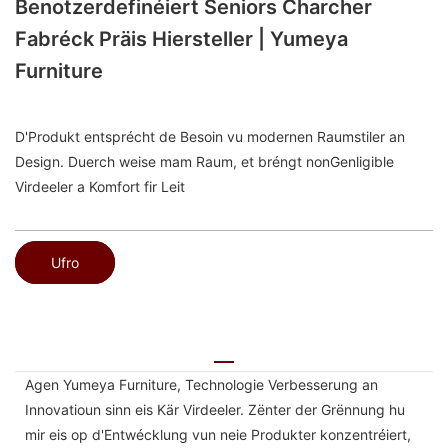
Benotzerdefinéiert Seniors Charcher
Fabréck Präis Hiersteller | Yumeya
Furniture
D'Produkt entsprécht de Besoin vu modernen Raumstiler an
Design. Duerch weise mam Raum, et bréngt nonGenligible
Virdeeler a Komfort fir Leit
Ufro
Agen Yumeya Furniture, Technologie Verbesserung an
Innovatioun sinn eis Kär Virdeeler. Zënter der Grënnung hu
mir eis op d'Entwécklung vun neie Produkter konzentréiert,