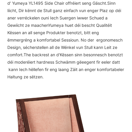
d' Yumeya YL1495 Side Chair offréiert seng Gäscht.Sinn
liicht, Dir kënnt de Stull ganz einfach vun enger Plaz op déi
aner verréckelen ouni Iech Suergen iwwer Schued a
Gewiicht ze maachenYumeya huet déi bescht Qualitéit
Këssen an all senge Produkter benotzt, bitt eng
ëmmergréng a komfortabel Sessioun. No der ergonomesch
Design, sécherstellen all de Wénkel vun Stull kann Leit ze
comfort.The backrest an d'Këssen sinn besonnesch benotzt
déi moderéiert hardness Schwämm gëeegent fir eeler datt
kann Iech hëllefen fir eng laang Zäit an enger komfortabeler
Haltung ze sëtzen.