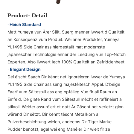
Product- Detail
· Héich Standard
Matt Yumeya vun Ärer Säit, Suerg manner iwwert d'Qualitéit
an Konsequenz vum Produit. Wéi aner Produkter, Yumeya
YL1495 Side Chair ass hiergestallt mat modernste
japanescher Technologie ënner der Leedung vun Top-Notch
Experten. Also liwwert Iech 100% Qualitéit an Zefriddenheet
·
Elegant Design
Déi éischt Saach Dir kënnt net ignoréieren iwwer de Yumeya
YL1495 Side Chair ass seng majestéitesch Appel. D'beige
Faarf vum Säitestull ass eng opfälleg Vue fir all Raum an
Ëmfeld. De glate Rand vum Säitestull mécht et raffinéiert a
stilvoll. Weider assuréiert et datt Är Gäscht net verletzt ginn
wärend Dir sëtzt. Dir kënnt tëscht Metallkorn a
Pulverbeschichtung wielen, andeems Dir Tiger Marke
Pudder benotzt, egal wéi eng Manéier Dir wielt fir ze