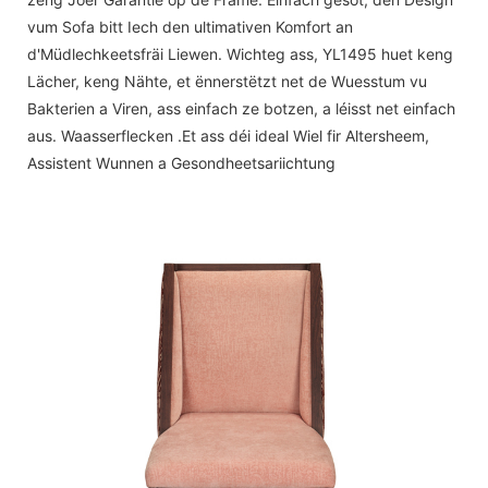
vum Sofa bitt Iech den ultimativen Komfort an
d'Müdlechkeetsfräi Liewen. Wichteg ass, YL1495 huet keng
Lächer, keng Nähte, et ënnerstëtzt net de Wuesstum vu
Bakterien a Viren, ass einfach ze botzen, a léisst net einfach
aus. Waasserflecken .Et ass déi ideal Wiel fir Altersheem,
Assistent Wunnen a Gesondheetsariichtung