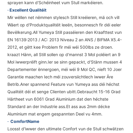
sprayen kann d'Schéinheet vum Stull markéieren.
· Excellent Qualitéit
Mir wëllen net nëmmen stylesch Still kreéieren, mä och vill
Wäert op d'Produktqualitéit leeën, besonnesch fir déi eeler
Bevëlkerung.All Yumeya Still passéieren den Kraafttest vun
EN 16139:2013 / AC: 2013 Niveau 2 an ANS / BIFMA X5.4-
2012, et gëtt kee Problem fir méi wéi 500lbs ze droen.
kraazt Hänn, all Still sollen op d'mannst 3 Mol poléiert an 9
Mol iwwerpréift ginn.Ier se sinn gepackt, d'Stänn mussen 4
Departementer ënnergoen, méi wéi 9 Mol QC, nieft 10 Joer
Garantie maachen Iech méi zouversiichtlech iwwer Äre
Betrib.Aner spannend Feature vun Yumeya ass déi héchst
Qualitéit déi et senge Clienten ubitt.Gebraucht 15-16 Grad
Härtheet vun 6061 Grad Aluminium dat den héchste
Standard an der Industrie ass.Et ass aus 2mm décke
Aluminium mat engem gespannten Deel vu 4mm.
·
ComfortName
Loosst d'iwwer den ultimate Confort vun de Stull schwätzen