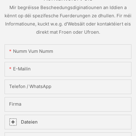
Mir begréisse Bescheedungsdiginatiounen an Iddien a
kënnt op déi spezifesche Fuerderungen ze dhullen. Fir méi
Informatioune, kuckt w.e.g. d'Websäit oder kontaktéiert eis
direkt mat Froen oder Ufroen.
Numm Vum Numm
E-Mailin
Telefon / WhatsApp
Firma
Dateien