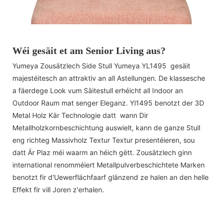
Wéi gesäit et am Senior Living aus?
Yumeya Zousätzlech Side Stull Yumeya YL1495 gesäit
majestéitesch an attraktiv an all Astellungen. De klassesche
a fäerdege Look vum Säitestull erhéicht all Indoor an
Outdoor Raum mat senger Eleganz. Yl1495 benotzt der 3D
Metal Holz Kär Technologie datt wann Dir
Metallholzkornbeschichtung auswielt, kann de ganze Stull
eng richteg Massivholz Textur Textur presentéieren, sou
datt Är Plaz méi waarm an héich gëtt. Zousätzlech ginn
international renomméiert Metallpulverbeschichtete Marken
benotzt fir d'Uewerflächfaarf glänzend ze halen an den helle
Effekt fir vill Joren z'erhalen.