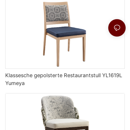
Klassesche gepolsterte Restaurantstull YL1619L
Yumeya