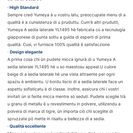
· High Standard
Sempre cred Yumeya à u vostru latu, preoccupate menu di a
qualità è a cunsistenza di u pruduttu. Cum'è altri prudutti,
Yumeya A sedia laterale YL1495 hè fabricata cù a tecnulugia
giapponese di punta sottu a guida di esperti di prima
qualità. Cusì, vi furnisce 100% qualità è satisfaczione
·
Design elegante
A prima cosa chì ùn pudete micca ignurà di u Yumeya A
sedia laterale YL1495 hè u so maestosu appeal.U culore
beige di a sedia laterale hè una vista attraente per ogni
spaziu è ambientu. U bordu liscio di a sedia laterale face un
aspettu sofisticatu è di classe. Inoltre, assicura chì i vostri
invitati ùn si ferite micca mentre sò seduti. Pudete sceglie trà
u granu di metallu è u revestimentu in polvere, utilizendu a
polvera di marca di tigre, ùn importa ciò chì sceglite di
spruzzate pò mette in risaltu a bellezza di a sedia.
· Qualità eccellente