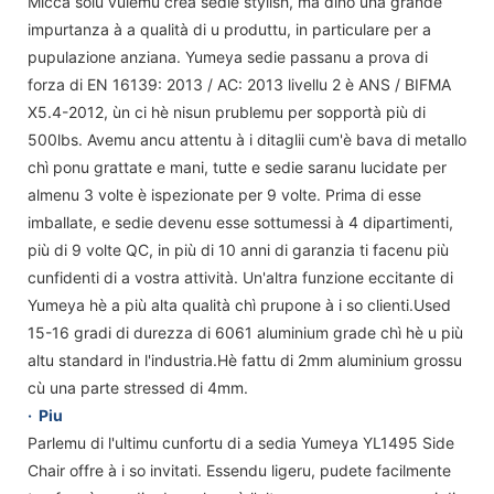
Micca solu vulemu creà sedie stylish, ma dinò una grande
impurtanza à a qualità di u produttu, in particulare per a
pupulazione anziana. Yumeya sedie passanu a prova di
forza di EN 16139: 2013 / AC: 2013 livellu 2 è ANS / BIFMA
X5.4-2012, ùn ci hè nisun prublemu per sopportà più di
500lbs. Avemu ancu attentu à i ditaglii cum'è bava di metallo
chì ponu grattate e mani, tutte e sedie saranu lucidate per
almenu 3 volte è ispezionate per 9 volte. Prima di esse
imballate, e sedie devenu esse sottumessi à 4 dipartimenti,
più di 9 volte QC, in più di 10 anni di garanzia ti facenu più
cunfidenti di a vostra attività. Un'altra funzione eccitante di
Yumeya hè a più alta qualità chì prupone à i so clienti.Used
15-16 gradi di durezza di 6061 aluminium grade chì hè u più
altu standard in l'industria.Hè fattu di 2mm aluminium grossu
cù una parte stressed di 4mm.
·
Piu
Parlemu di l'ultimu cunfortu di a sedia Yumeya YL1495 Side
Chair offre à i so invitati. Essendu ligeru, pudete facilmente