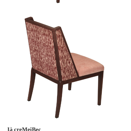
Ià creMeiBec