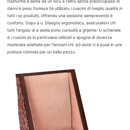
trasfurmà a sedia da un locu à l'altru senza preoccupassi di
danni è pesu.Yumeya hà utilizatu i cuscini di megliu qualità in
tutti i so prudutti, offrendu una sessione sempreverde è
cunfortu. Dopu à u Disegnu ergonomicu, assicuratevi chì
tutti l'angulu di a sedia ponu cunsultà a ghjente. U schienale
è i cuscini sò in particulare utilizati e spugne di durezza
moderata adattate per l'anziani chì pò aiutà vi à pusà in una
postura còmoda per un bellu pezzu.