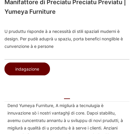
Manifattore di Preciatu Preciatu Previatu |
Yumeya Furniture
U pruduttu risponde à a necessità di stili spaziali muderni è
design. Per pudè aduprà u spaziu, porta benefici nonglible è
cunvenzione à e persone
indagazione
Dend Yumeya Furniture, A migliurà a tecnulugia è
innuvazione sò i nostri vantaghji di core. Dapoi stabilitu,
avemu cuncentratu annantu à u sviluppu di novi prudutti, à
migliurà a qualità di u produttu è à serve i clienti. Anziani