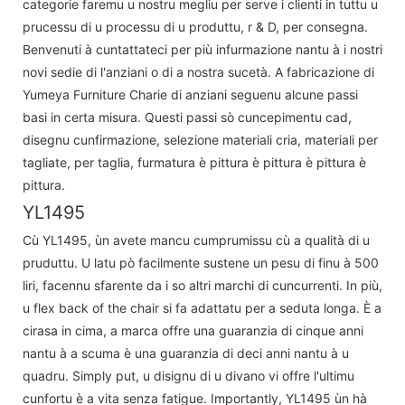
categorie faremu u nostru megliu per serve i clienti in tuttu u
prucessu di u processu di u produttu, r & D, per consegna.
Benvenuti à cuntattateci per più infurmazione nantu à i nostri
novi sedie di l'anziani o di a nostra sucetà. A fabricazione di
Yumeya Furniture Charie di anziani seguenu alcune passi
basi in certa misura. Questi passi sò cuncepimentu cad,
disegnu cunfirmazione, selezione materiali cria, materiali per
tagliate, per taglia, furmatura è pittura è pittura è pittura è
pittura.
YL1495
Cù YL1495, ùn avete mancu cumprumissu cù a qualità di u
pruduttu. U latu pò facilmente sustene un pesu di finu à 500
liri, facennu sfarente da i so altri marchi di cuncurrenti. In più,
u flex back of the chair si fa adattatu per a seduta longa. È a
cirasa in cima, a marca offre una guaranzia di cinque anni
nantu à a scuma è una guaranzia di deci anni nantu à u
quadru. Simply put, u disignu di u divano vi offre l'ultimu
cunfortu è a vita senza fatigue. Importantly, YL1495 ùn hà