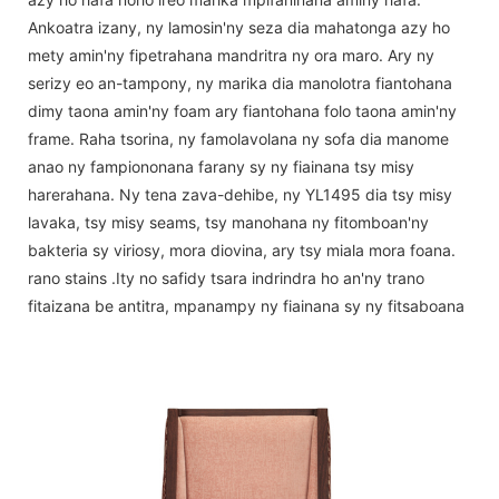
Ankoatra izany, ny lamosin'ny seza dia mahatonga azy ho
mety amin'ny fipetrahana mandritra ny ora maro. Ary ny
serizy eo an-tampony, ny marika dia manolotra fiantohana
dimy taona amin'ny foam ary fiantohana folo taona amin'ny
frame. Raha tsorina, ny famolavolana ny sofa dia manome
anao ny fampiononana farany sy ny fiainana tsy misy
harerahana. Ny tena zava-dehibe, ny YL1495 dia tsy misy
lavaka, tsy misy seams, tsy manohana ny fitomboan'ny
bakteria sy viriosy, mora diovina, ary tsy miala mora foana.
rano stains .Ity no safidy tsara indrindra ho an'ny trano
fitaizana be antitra, mpanampy ny fiainana sy ny fitsaboana