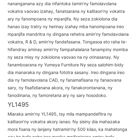
nananganana azy dia nifantoka tamin'ny famolavolana
vokatra vaovao izahay, fanatsarana ny kalitaon'ny vokatra
ary ny fanompoana ny mpanjifa. Ny seza zokiolona dia
hanao izay tratry ny herinay izahay mba hanompoana ireo
mpanjifa mandritra ny dingana rehetra amin'ny famolavolana
vokatra, R & D, amin'ny fandefasana. Tongasoa eto raha te-
hifandray aminay amin'ny fampahalalana fanampiny momba
ny seza misy ny zokiolona vaovao na ny orinasanay. Ny
fanamboarana ny Yumeya Furniture Ny seza salohim-bidy
dia manaraka ny dingana fototra sasany. Ireo dingana ireo
dia ny famolavolana CAD, ny fanamafisana ny fanaovana
sary, ny fisafidianana akora, ny fanakorontanana, ny
fanodinana, ny famoretana ary ny sary hosodoko.
YL1495
Miaraka amin'ny YL1495, tsy mila mampandefitra ny
kalitaon'ny vokatra akory ianao. Ny sisiny dia mahazaka
mora foana ny lanjany hatramin'ny 500 kilao, ka mahatonga
azy ho hafa noho ireo marika mpifaninana aminy hafa.