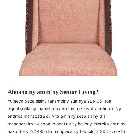
Ahoana ny amin'ny Senior Living?
Yumeya Seza sisiny fanampiny Yumeya YL1495 toa
mijoalajoala sy manintona amin'ny toe-javatra rehetra. Ny
endrika mahazatra sy vita amin'ny seza sisiny dia
manandratra ny habaka anatiny sy ivelany miaraka amin'ny
hakantony. Yl1495 dia nampiasa ny teknolojia 3D hazo vita