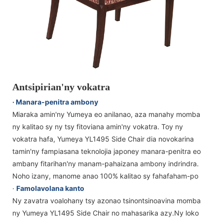
Antsipirian'ny vokatra
· Manara-penitra ambony
Miaraka amin'ny Yumeya eo anilanao, aza manahy momba
ny kalitao sy ny tsy fitoviana amin'ny vokatra. Toy ny
vokatra hafa, Yumeya YL1495 Side Chair dia novokarina
tamin'ny fampiasana teknolojia japoney manara-penitra eo
ambany fitarihan'ny manam-pahaizana ambony indrindra.
Noho izany, manome anao 100% kalitao sy fahafaham-po
·
Famolavolana kanto
Ny zavatra voalohany tsy azonao tsinontsinoavina momba
ny Yumeya YL1495 Side Chair no mahasarika azy.Ny loko