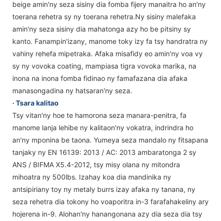
beige amin'ny seza sisiny dia fomba fijery manaitra ho an'ny
toerana rehetra sy ny toerana rehetra.Ny sisiny malefaka
amin'ny seza sisiny dia mahatonga azy ho be pitsiny sy
kanto. Fanampin'izany, manome toky izy fa tsy handratra ny
vahiny rehefa mipetraka. Afaka misafidy eo amin'ny voa vy
sy ny vovoka coating, mampiasa tigra vovoka marika, na
inona na inona fomba fidinao ny famafazana dia afaka
manasongadina ny hatsaran'ny seza.
· Tsara kalitao
Tsy vitan'ny hoe te hamorona seza manara-penitra, fa
manome lanja lehibe ny kalitaon'ny vokatra, indrindra ho
an'ny mponina be taona. Yumeya seza mandalo ny fitsapana
tanjaky ny EN 16139: 2013 / AC: 2013 ambaratonga 2 sy
ANS / BIFMA X5.4-2012, tsy misy olana ny mitondra
mihoatra ny 500lbs. Izahay koa dia mandinika ny
antsipiriany toy ny metaly burrs izay afaka ny tanana, ny
seza rehetra dia tokony ho voaporitra in-3 farafahakeliny ary
hojerena in-9. Alohan'ny hanangonana azy dia seza dia tsy