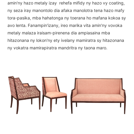
amin'ny hazo metaly izay rehefa mifidy ny hazo vy coating,
ny seza iray manontolo dia afaka manolotra tena hazo mafy
tora-pasika, mba hahatonga ny toerana ho mafana kokoa sy
avo lenta. Fanampin'izany, ireo marika vita amin'ny vovoka
metaly malaza iraisam-pirenena dia ampiasaina mba
hitazonana ny lokon'ny ety ivelany mamiratra sy hitazonana
ny vokatra mamirapiratra mandritra ny taona maro.