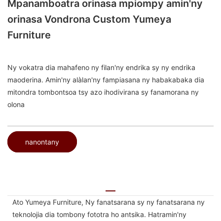
Mpanamboatra orinasa mpiompy amin'ny
orinasa Vondrona Custom Yumeya
Furniture
Ny vokatra dia mahafeno ny filan'ny endrika sy ny endrika
maoderina. Amin'ny alàlan'ny fampiasana ny habakabaka dia
mitondra tombontsoa tsy azo ihodivirana sy fanamorana ny
olona
nanontany
Ato Yumeya Furniture, Ny fanatsarana sy ny fanatsarana ny
teknolojia dia tombony fototra ho antsika. Hatramin'ny