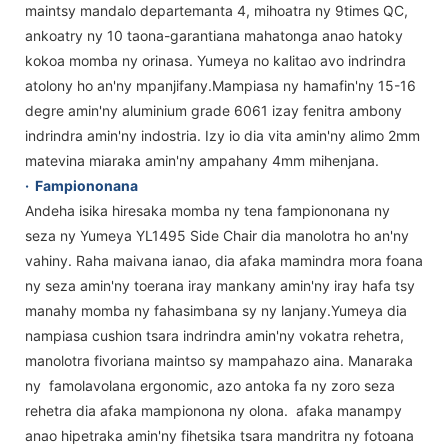
maintsy mandalo departemanta 4, mihoatra ny 9times QC,
ankoatry ny 10 taona-garantiana mahatonga anao hatoky
kokoa momba ny orinasa. Yumeya no kalitao avo indrindra
atolony ho an'ny mpanjifany.Mampiasa ny hamafin'ny 15-16
degre amin'ny aluminium grade 6061 izay fenitra ambony
indrindra amin'ny indostria. Izy io dia vita amin'ny alimo 2mm
matevina miaraka amin'ny ampahany 4mm mihenjana.
·
Fampiononana
Andeha isika hiresaka momba ny tena fampiononana ny
seza ny Yumeya YL1495 Side Chair dia manolotra ho an'ny
vahiny. Raha maivana ianao, dia afaka mamindra mora foana
ny seza amin'ny toerana iray mankany amin'ny iray hafa tsy
manahy momba ny fahasimbana sy ny lanjany.Yumeya dia
nampiasa cushion tsara indrindra amin'ny vokatra rehetra,
manolotra fivoriana maintso sy mampahazo aina. Manaraka
ny famolavolana ergonomic, azo antoka fa ny zoro seza
rehetra dia afaka mampionona ny olona. afaka manampy
anao hipetraka amin'ny fihetsika tsara mandritra ny fotoana