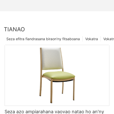
TIANAO
Seza efitra fiandrasana biraon'ny fitsaboana
Vokatra
Vokatr
Seza azo ampiarahana vaovao natao ho an'ny