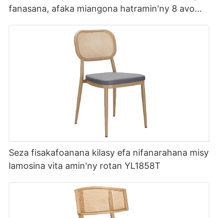
fanasana, afaka miangona hatramin'ny 8 avo
lenta YL1857 Yumeya
Seza fisakafoanana kilasy efa nifanarahana misy
lamosina vita amin'ny rotan YL1858T