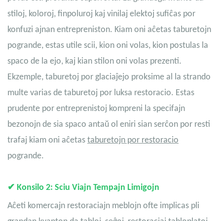
stiloj, koloroj, finpoluroj kaj vinilaj elektoj sufiĉas por
konfuzi ajnan entrepreniston. Kiam oni aĉetas taburetojn
pogrande, estas utile scii, kion oni volas, kion postulas la
spaco de la ejo, kaj kian stilon oni volas prezenti.
Ekzemple, taburetoj por glaciaĵejo proksime al la strando
multe varias de taburetoj por luksa restoracio. Estas
prudente por entreprenistoj kompreni la specifajn
bezonojn de sia spaco antaŭ ol eniri sian serĉon por resti
trafaj kiam oni aĉetas
taburetojn por restoracio
pogrande.
✔
Konsilo 2: Sciu Viajn Tempajn Limigojn
Aĉeti komercajn restoraciajn meblojn ofte implicas pli