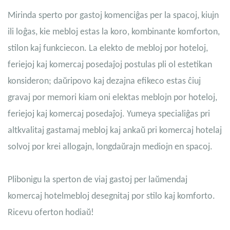
Mirinda sperto por gastoj komenciĝas per la spacoj, kiujn
ili loĝas, kie mebloj estas la koro, kombinante komforton,
stilon kaj funkciecon. La elekto de mebloj por hoteloj,
feriejoj kaj komercaj posedaĵoj postulas pli ol estetikan
konsideron; daŭripovo kaj dezajna efikeco estas ĉiuj
gravaj por memori kiam oni elektas meblojn por hoteloj,
feriejoj kaj komercaj posedaĵoj. Yumeya specialiĝas pri
altkvalitaj gastamaj mebloj kaj ankaŭ pri komercaj hotelaj
solvoj por krei allogajn, longdaŭrajn mediojn en spacoj.
Plibonigu la sperton de viaj gastoj per laŭmendaj
komercaj hotelmebloj desegnitaj por stilo kaj komforto.
Ricevu oferton hodiaŭ!