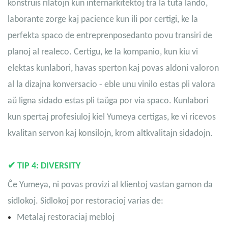
konstruis rilatojn kun internarkitektoj tra la tuta lando,
laborante zorge kaj pacience kun ili por certigi, ke la
perfekta spaco de entreprenposedanto povu transiri de
planoj al realeco. Certigu, ke la kompanio, kun kiu vi
elektas kunlabori, havas sperton kaj povas aldoni valoron
al la dizajna konversacio - eble unu vinilo estas pli valora
aŭ ligna sidado estas pli taŭga por via spaco. Kunlabori
kun spertaj profesiuloj kiel Yumeya certigas, ke vi ricevos
kvalitan servon kaj konsilojn, krom altkvalitajn sidadojn.
✔
TIP 4: DIVERSITY
Ĉe Yumeya, ni povas provizi al klientoj vastan gamon da
sidlokoj. Sidlokoj por restoracioj varias de:
Metalaj restoraciaj mebloj