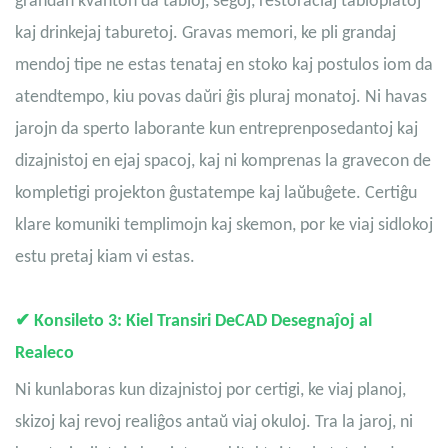
grandan kvanton da tabloj, seĝoj,
restoraciaj tabloplatoj
kaj drinkejaj taburetoj. Gravas memori, ke pli grandaj
mendoj tipe ne estas tenataj en stoko kaj postulos iom da
atendtempo, kiu povas daŭri ĝis pluraj monatoj. Ni havas
jarojn da sperto laborante kun entreprenposedantoj kaj
dizajnistoj en ejaj spacoj, kaj ni komprenas la gravecon de
kompletigi projekton ĝustatempe kaj laŭbuĝete. Certiĝu
klare komuniki templimojn kaj skemon, por ke viaj sidlokoj
estu pretaj kiam vi estas.
✔
Konsileto 3: Kiel Transiri De
CAD
Desegnaĵoj al
Realeco
Ni kunlaboras kun dizajnistoj por certigi, ke viaj planoj,
skizoj kaj revoj realiĝos antaŭ viaj okuloj. Tra la jaroj, ni