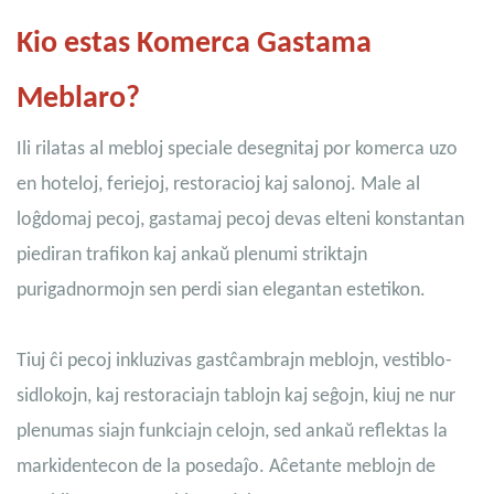
Kio estas Komerca Gastama
Meblaro?
Ili rilatas al mebloj speciale desegnitaj por komerca uzo
en hoteloj, feriejoj, restoracioj kaj salonoj. Male al
loĝdomaj pecoj, gastamaj pecoj devas elteni konstantan
piediran trafikon kaj ankaŭ plenumi striktajn
purigadnormojn sen perdi sian elegantan estetikon.
Tiuj ĉi pecoj inkluzivas gastĉambrajn meblojn, vestiblo-
sidlokojn, kaj restoraciajn tablojn kaj seĝojn, kiuj ne nur
plenumas siajn funkciajn celojn, sed ankaŭ reflektas la
markidentecon de la posedaĵo. Aĉetante meblojn de