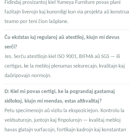
Fidindaj provizantoj kiel Yumeya Furniture povas plani
fazitajn liverojn kaj kunordigi kun via projekta aŭ konstrua
teamo por teni ĉion laŭplane.
Ĉu ekzistas iuj regularoj aŭ atestiloj, kiujn mi devus
serĉi?
Jes. Serĉu atestilojn kiel ISO 9001, BIFMA aŭ SGS — ili
certigas, ke la mebloj plenumas sekurecajn, kvalitajn kaj
daŭripovajn normojn.
D: Kiel mi povas certigi, ke la pograndaj gastamaj
sidlokoj, kiujn mi mendas, estas altkvalitaj?
Petu specimenojn aŭ vizitu la ekspoziciejon. Kontrolu la
veldsuturojn, juntojn kaj finpolurojn — kvalitaj mebloj
havas glatajn surfacojn, fortikajn kadrojn kaj konstantan