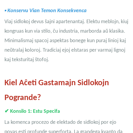
▪
Konservu Vian Temon Konsekvenca
Viaj sidlokoj devus ŝajni apartenantaj. Elektu meblojn, kiuj
kongruas kun via stilo, ĉu industria, marborda aŭ klasika.
Minimalismaj spacoj aspektas bonege kun puraj linioj kaj
neŭtralaj koloroj. Tradiciaj ejoj elstaras per varmaj lignoj
kaj teksturitaj ŝtofoj.
Kiel Aĉeti Gastamajn Sidlokojn
Pogrande?
✔
Konsilo 1: Estu Specifa
La komenca procezo de elektado de sidlokoj por ejo
povas esti profunde superforta. La grandega kvanto da