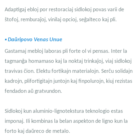
Adaptigaj ebloj por restoraciaj sidlokoj povas varii de
ŝtofoj, remburaĵoj, vinilaj opcioj, seĝalteco kaj pli.
▪
Daŭripovo Venas Unue
Gastamaj mebloj laboras pli forte ol vi pensas. Inter la
tagmanĝa homamaso kaj la noktaj trinkaĵoj, viaj sidlokoj
travivas ĉion. Elektu fortikajn materialojn. Serĉu solidajn
kadrojn, plifortigitajn juntojn kaj finpolurojn, kiuj rezistas
fendadon aŭ gratvundon.
Sidlokoj kun aluminio-lignotekstura teknologio estas
imponaj. Ili kombinas la belan aspekton de ligno kun la
forto kaj daŭreco de metalo.