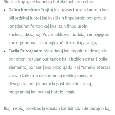
Ŝlosilaj trajtoj de komerca hotela meblaro estas:
Daŭra Konstruo:
Trajtoj inkluzivas fortajn kadrojn kun
plifortigitaj juntoj kaj kvalitajn finpolurojn por provizi
longdaŭran forton kaj kvalitajn finpolurojn.
Funkciaj dezajnoj: Povas inkluzivi modulajn enpaĝigojn
kun ergonomiaj sidaranĝoj aŭ flekseblaj aranĝoj.
Facila Prizorgado:
Materialoj kaj finpoluroj desegnitaj
por elteni regulan purigadon kaj eluziĝon estas ŝlosilaj
elementoj por senĝena prizorgado, kaj Yumeya ofertas
vastan kolekton de komercaj mebloj speciale
desegnitaj por plenumi la postulojn de luksaj,
mezgrandaj kaj butikaj hoteloj egale.
Iliaj mebloj provizas la idealan kombinaĵon de dezajno kaj