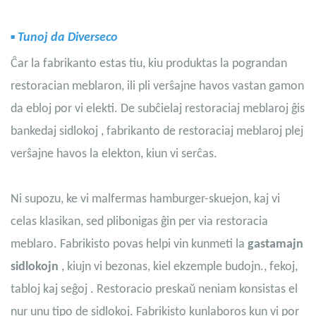
▪
Tunoj da Diverseco
Ĉar la fabrikanto estas tiu, kiu produktas la pograndan
restoracian meblaron, ili pli verŝajne havos vastan gamon
da ebloj por vi elekti. De
subĉielaj restoraciaj meblaroj
ĝis
bankedaj sidlokoj
, fabrikanto de restoraciaj meblaroj plej
verŝajne havos la elekton, kiun vi serĉas.
Ni supozu, ke vi malfermas hamburger-skuejon, kaj vi
celas klasikan, sed plibonigas ĝin per via restoracia
meblaro. Fabrikisto povas helpi vin kunmeti la
gastamajn
sidlokojn
, kiujn vi bezonas, kiel ekzemple
budojn.
,
fekoj
,
tabloj
kaj
seĝoj
. Restoracio preskaŭ neniam konsistas el
nur unu tipo de sidlokoj. Fabrikisto kunlaboros kun vi por