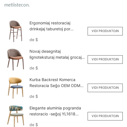
metiistecon.
Ergonomiaj restoraciaj
drinkejaj taburetoj por
VIDI PRODUKTOJN
horeca-seĝoj YG7316
de
$
Yumeya
Novaj desegnitaj
lignoteksturaj metalaj grocaj
VIDI PRODUKTOJN
restoraciaj seĝoj YQF2113
de
$
Yumeya
Kurba Backrest Komerca
Restoracia Seĝo OEM ODM
VIDI PRODUKTOJN
YL1645 Yumeya
de
$
Elegante aluminia pogranda
restoracio -seĝoj YL1618
VIDI PRODUKTOJN
Yumeya
de
$