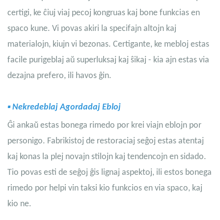
certigi, ke ĉiuj viaj pecoj kongruas kaj bone funkcias en
spaco kune. Vi povas akiri la specifajn altojn kaj
materialojn, kiujn vi bezonas. Certigante, ke mebloj estas
facile purigeblaj aŭ superluksaj kaj ŝikaj - kia ajn estas via
dezajna prefero, ili havos ĝin.
▪
Nekredeblaj Agordadaj Ebloj
Ĝi ankaŭ estas bonega rimedo por krei viajn eblojn por
personigo. Fabrikistoj de restoraciaj seĝoj estas atentaj
kaj konas la plej novajn stilojn kaj tendencojn en sidado.
Tio povas esti de seĝoj ĝis lignaj aspektoj, ili estos bonega
rimedo por helpi vin taksi kio funkcios en via spaco, kaj
kio ne.