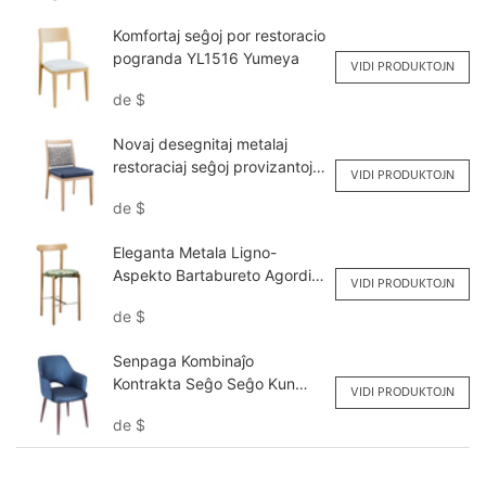
Komfortaj seĝoj por restoracio
pogranda YL1516 Yumeya
VIDI PRODUKTOJN
de
$
Novaj desegnitaj metalaj
restoraciaj seĝoj provizantoj
VIDI PRODUKTOJN
YL1621L Yumeya
de
$
Eleganta Metala Ligno-
Aspekto Bartabureto Agordita
VIDI PRODUKTOJN
YG7256-FB Yumeya
de
$
Senpaga Kombinaĵo
Kontrakta Seĝo Seĝo Kun
VIDI PRODUKTOJN
Gap NF101 Yumeya
de
$