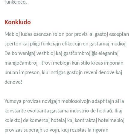
funkcieco.
Konkludo
Mebloj ludas esencan rolon por provizi al gastoj esceptan
sperton kaj pliigi funkciajn efikecojn en gastamaj medioj.
De bonvenigaj vestibloj kaj gastĉambroj ĝis elegantaj
manĝoĉambroj - trovi meblojn kun stilo kreas imponan
unuan impreson, kiu instigas gastojn reveni denove kaj
denove!
Yumeya provizas novigajn meblosolvojn adaptitajn al la
konstante evoluanta gastama industrio de hodiaŭ. Iliaj
kolektoj de komercaj hotelaj kaj kontraktaj hotelmebloj
provizas superajn solvojn, kiuj rezistas la rigoran