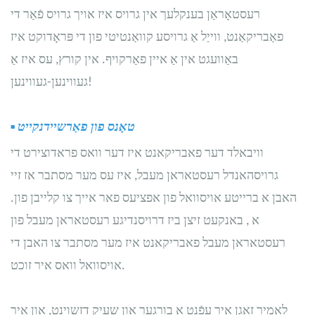
רעסטאָראַן בענקלעך אין גרויס איז אויך גרויס פֿאַר די
פאַבריקאַנט, ווייַל אַ גרויסע קוואַנטיטי פון די פּראָדוקט איז
באַוועגט אין אַ איין פאַרקויף. אין קורץ, עס איז אַ
געווינען-געווינען!
טאָנס פון פאַרשיידנקייט
▪
וויבאלד דער פאבריקאנט איז דער וואס פראדוצירט די
גרויסהאנדל רעסטאראן מעבל, איז עס מער מסתבר אז זיי
האבן א ברייטע אויסוואל פון אפציעס פאר אייך צו קלייבן פון.
, א
באנקעט זיצן
ביז
דרויסנדיגע רעסטאראן מעבל
פון
רעסטאראן מעבל פאבריקאנט איז מער מסתבר צו האבן די
אויסוואל וואס איר זוכט.
לאָמיר זאָגן איר עפֿנט אַ בורגער און שעיק דזשוינט, און איר