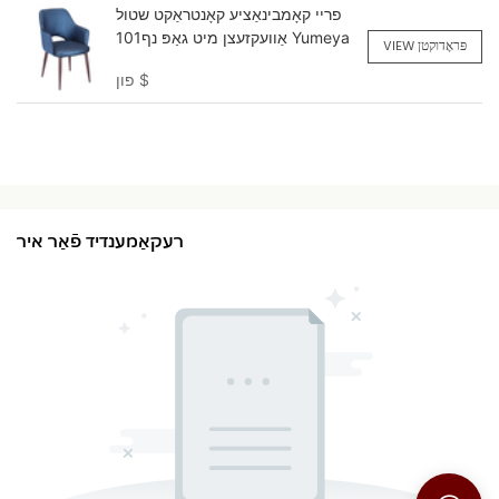
פריי קאָמבינאַציע קאָנטראַקט שטול
אַוועקזעצן מיט גאַפּ נף101 Yumeya
VIEW פּראָדוקטן
$
פון
רעקאַמענדיד פֿאַר איר