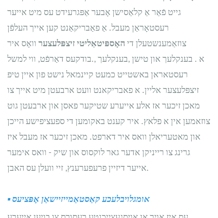
גייט פֿאַר אַ קלאַסישן אָבער אַפּגרעידט עס מיט אייער
רעסטאָראַן מעבל. אַ פאַבריקאַנט קען אייך העלפֿן
צוזאַמענשטעלן די
האָספּיטאַליטי זיצפּלעצער
וואָס איר
. א
בענקלעך
און
טישן
,
בענקלעך
,
בודקעס.
דאַרפֿט, ווי למשל
רעסטאראן באשטייט כמעט קיינמאל נישט פון איין טיפ
זיצפּלעצער אליין. א פאבריקאנט וועט ארבעטן מיט אייך צו
מאכן זיכער אז אלע אייערע שטיקער פאסן און ארבעטן גוט
צוזאמען אין א פלאץ. איר קענט באקומען די ספעציפישע הייכן
און מאטעריאלן וואס איר דארפט. מאכן זיכער אז מעבל איז
גרינג צו רייניקן אדער גאר לוקסוס און שיק - וואס אימער
אייער דיזיין פרעפערענץ, זיי וועלן עס האבן.
אומגלויבלעכע קאַסטאַמייזיישאַן אָפּציעס
▪
עס איז אויך אַן אויסגעצייכנטע רעסורס צו בויען אייערע