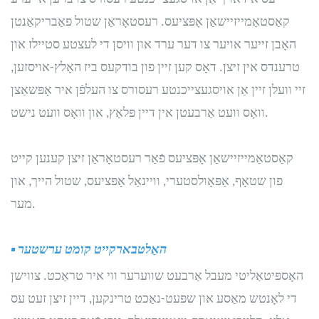
קאַסטאַמייזיישאַן אָפּציעס. רעסטאָראַן שטול פאַבריקאַנטן
האָבן זייער אויער צו דער ערד און וויסן די לעצטע סטיילז און
טרענדס אין זיצן. דאָס קען זיין פון בודקעס ביז האָלץ-אויסזען,
זיי וועלן זיין אַן אויסגעצייכנטע רעסורס צו העלפֿן איר אָפּשאַצן
וואָס וועט אַרבעטן אין דיין פּלאַץ, און וואָס וועט נישט.
קאַסטאַמייזיישאַן אָפּציעס פֿאַר רעסטאָראַן זיצן קענען קייט
פון שטאָף, אַפּאָולסטערי, וויינאַל אָפּציעס, שטול הייך, און
מער.
האַלטבארקייט קומט ערשטער
▪
האָספּיטאַליטי מעבל אַרבעט שווערער ווי איר טראַכט. צווישן
די לאָנטש מאַסע און שפּעט-נאַכט טרינקען, דיין זיצן זעט עס