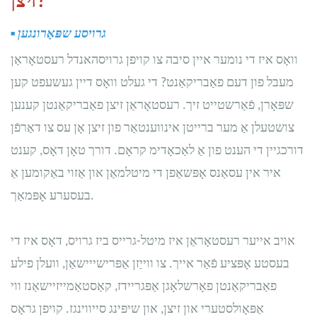
זיצן?
גרויסע שפּאָרונגען
▪
וואָס איז די נומער איין סיבה צו קויפן גרויסהאנדל רעסטאָראַן
מעבל פון דעם פאַבריקאַנט? די געלט וואָס דיין געשעפט קען
שפּאָרן, פֿאַרשטייט זיך. רעסטאָראַן זיצן פאַבריקאַנטן קענען
צושטעלן אַ מער ברייטן אינווענטאַר פון זיצן אָן עס צו דאַרפֿן
דורכגיין די הענט פון אַ לאַכאָדימ קראָם. דורך טאָן דאָס, קענט
איר אין עסאַנס אָפּשאַפן די מיטלמאַן און אַזוי באַקומען אַ
בעסערע אָפּמאַך.
אויב אייער רעסטאָראַן איז מיטל-גרייס ביז גרויס, דאָס איז די
בעסטע אָפּציע פֿאַר אייך. צו ווייַזן אַפּרישייישאַן, וועלן פילע
פאַבריקאַנטן פאָרשלאָגן אַפּגריידז, קאַסטאַמייזיישאַנז ווי
אַפּאָולסטערי און זיצן, און שיפּינג סייווינגז. קויפן גראָס