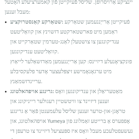
יינציקע אַרויסרופן. שליסל פֿעיִקייטן פֿון קאמערציעלע האָטעל
מעבל זענען:
פֿעיִקייטן אַרייַננעמען שטאַרקע
שטאַרקע קאַנסטרוקציע:
ראַמען מיט פארשטארקטע דזשוינץ און קוואַליטעט
ענדיקונגען צו צושטעלן לאַנג-טערמין שטאַרקייט און
קוואַליטעט ענדיקונגען.
פונקציאָנעלע דיזיינס: קען אַרייַננעמען מאַדזשאַלער לייאַוץ
מיט ערגאָנאָמישע זיצפּלעצער אָדער פלעקסיבלע
עריינדזשמאַנץ.
מאַטעריאַלן און ענדיקונגען וואָס
גרינגע אויפהאלטונג:
זענען דיזיינד צו וויטשטיין רעגולער רייניקונג און
טראָגן-און-טרער זענען שליסל עלעמענטן פֿאַר אַ גרינגע
אויפהאלטונג, און Yumeya אָפפערס אַ ברייטע זאַמלונג פון
געשעפטלעכע מעבל וואָס איז ספּעציעל דיזיינד צו טרעפן די