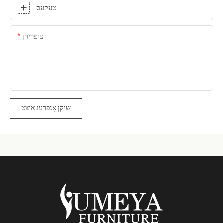
טעקעס
צופרידן
שיקן אָנפרעג איצט