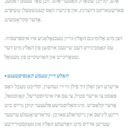
אַלע. קלייַבן שטאַרק מאַטעריאַלס. זוכן פֿאַר פעסט ראַמען,
פארשטארקט דזשוינץ, און פינישיז וואָס קעגנשטעלן טשיפּינג
אָדער סקראַטשינג.
זיצן מיט אַלומינום האָלץ-גריין טעכנאָלאָגיע איז אימפּרעסיוו.
עס קאָמבינירט דעם שיינעם אויסזען פון האָלץ מיט דער
שטאַרקייט און האַרטקייט פון מעטאַל.
האַלט דיין טעמע קאָנסיסטענט
▪
אייערע זיצן זאָלן זיך פילן ווי זיי געהערן. קלייבט מעבל וואָס
פּאַסט צו אייער סטיל, צי עס איז אינדוסטריעל, קאָוסטאַל,
אָדער קלאַסיש. מינימאַליסטישע פּלעצער קוקן גרויס מיט
ריינע ליניעס און נייטראַלע פארבן. טראַדיציאָנעלע ערטער
שטייען ארויס מיט וואַרעמע האָלץ און טעקסטורירטע