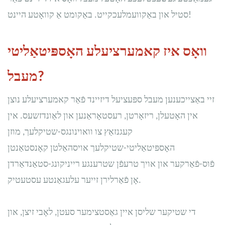
סטיל און באַקוועמלעכקייט. באַקומט אַ קוואָטע היינט!
וואָס איז קאמערציעלע האָספּיטאַליטי
מעבל?
זיי באַצייכענען מעבל ספּעציעל דיזיינד פֿאַר קאמערציעלע נוצן
אין האָטעלן, ריזאָרטן, רעסטאָראַנען און לאַונדזשעס. אין
קעגנזאַץ צו וואוינונגס-שטיקלעך, מוזן
האָספּיטאַליטי-שטיקלעך אויסהאַלטן קאָנסטאַנטן
פֿוס-פֿאַרקער און אויך טרעפֿן שטרענגע רייניקונג-סטאַנדאַרדן
אָן פֿאַרלירן זייער עלעגאַנטע עסטעטיק.
די שטיקער שליסן איין גאַסטצימער סעטן, לאָבי זיצן, און