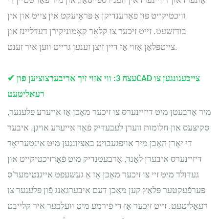
אָונערז און דיזיינערז אין וועניו ספּייסאַז, און מיר פֿאַרשטיין די
וויכטיקייט פון פאַרענדיקן אַ פּראָיעקט אין צייט און אין
בודזשעט. זייט זיכער צו קלאָר קאָמוניקירן דעדליינז און
צייטפּלאַן אַזוי אַז דיין זיצן זענען גרייט ווען איר זענט.
צייכענונגען צו
CAD
עצה 3: ווי אזוי זיך אריבערצוציען פון
✔
רעאליטעט
מיר אַרבעטן מיט דיזיינערס צו זיכער מאַכן אַז אייערע פּלענער,
סקיצעס און חלומות ווערן לעבעדיק פֿאַר אייערע אויגן. איבער
די יאָרן האָבן מיר אויפגעבויט באַציִונגען מיט אינטעריאָר
דיזיינערס איבערן לאַנד, אַרבעטנדיק מיט פֿאָרזיכטיקייט און
געדולד מיט זיי צו זיכער מאַכן אַז אַ געשעפט אייגנטימער'ס
פּערפֿעקטער פּלאַץ קען מאַכן דעם איבערגאַנג פֿון פּלענער צו
רעאַליטעט. זייט זיכער אַז די פֿירמע מיט וועלכער איר קלייבט