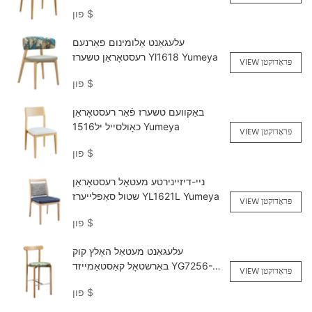
Yumeya
$
פון
עלעגאַנט אַלומינום פאַרנעם
רעסטאָראַן טשערז Yl1618 Yumeya
VIEW פּראָדוקטן
$
פון
באַקוועם טשערז פֿאַר רעסטאָראַן
כאָולסייל יל1516 Yumeya
VIEW פּראָדוקטן
$
פון
ניי-דיזיינירטע מעטאַל רעסטאָראַן
שטול סאַפּלייערז YL1621L Yumeya
VIEW פּראָדוקטן
$
פון
עלעגאַנט מעטאַל האָלץ קוק
באַרשטאָל קאַסטאַמייזד YG7256-
VIEW פּראָדוקטן
FB Yumeya
$
פון