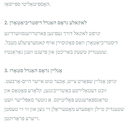
האָספּיטאַליטי ספּייסאַז.
לאקאלע גראָס האַנדל דיסטריביאַטאָרן
2.
קויפט לאקאל דורך געפינען פארטרויענסווערדיגע
דיסטריביאַטאָרן וואָס פאָקוסירן אויף קאמערציעלע מעבל.
שטענדיק טשעק באריכטן און פרעגט וועגן גאַראַנטיז.
אָנליין גראָס האַנדל סטאָרז
3.
קויפן אָנליין שפּאָרט צייט, אָבער טוט אייער היים-אַרבעט.
זוכט דעטאַלירטע באַשרייבונגען, קלאָרע פאָטאָס און
טראַנספּאַרענטע פּאָליטיקס. אַ גוטער סאַפּלייער וועט
שטענדיק טיילן וואָסערע מאַטעריאַלן זיי נוצן און ווי זיי טעסטן
זייערע פּראָדוקטן.