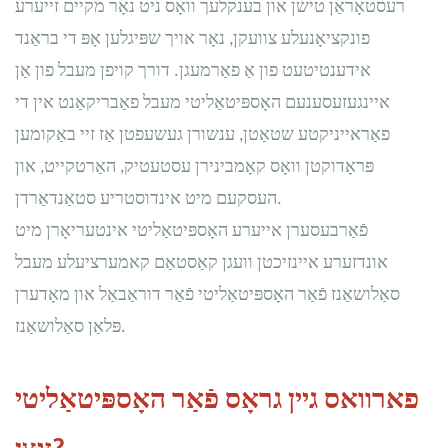
רעסטאָראַן טישן און בענקלעך וואָס ניט נאָר מקיים זייערע
פונקציאָנעלע צוועקן, נאָר אויך שפּיגלען אָפּ די בראַנד
אידענטיטעט פון אַ פאַרמעגן. דורך קויפן מעבל פון אַן
איינגעזעסענעם האָספּיטאַליטי מעבל פאַבריקאַנט אין די
פאַראייניקטע שטאַטן, ענשורן געשעפטן אַז זיי באַקומען
פּראָדוקטן וואָס קאָמבינירן עסטעטיק, האַרטקייט, און
העסקעם מיט אינדוסטריע סטאַנדאַרדן.
פֿאַרבעסערן אייערע האָספּיטאַליטי אינטעריאָרן מיט
אונדזערע איינזיכטן וועגן קאַסטאַם קאמערציעלע מעבל
סאַלושאַנז פֿאַר האָספּיטאַליטי פֿאַר דוראַבאַל און מאָדערן
פּלאַן סאַלושאַנז.
פארוואס גיין גראָס פֿאַר האָספּיטאַליטי