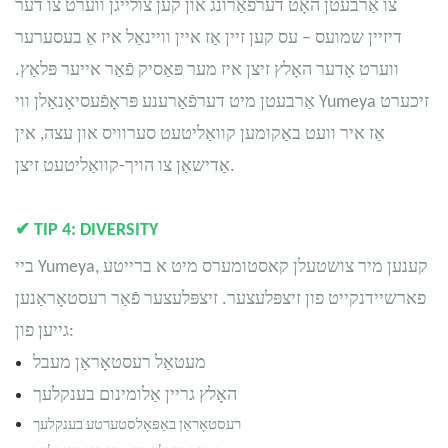
צו אַרבעטן האָט דערפֿאַרונג און קען צולייגן ווערט צו דער
דיזיין שמועס – עס קען זיין אַז איין וויינאַל איז אַ בעסערער
ווערט אָדער האָלץ זיצן איז מער פּאַסיק פֿאַר אייער פּלאַץ.
אַרבעטן מיט דערפֿאַרענע פּראָפֿעסיאָנאַלן ווי Yumeya זיכערט
אַז איר וועט באַקומען קוואַליטעט סערוויס און עצה, אין
אַדישאַן צו הויך-קוואַליטעט זיצן.
✔
TIP 4: DIVERSITY
ביי Yumeya, קענען מיר צושטעלן קאסטומערס מיט א ברייטע
פארשיידנקייט פון זיצפּלעצער. זיצפּלעצער פֿאַר רעסטאָראַנען
גייען פון:
מעטאַל רעסטאָראַן מעבל
האָלץ גריין אַלומינום בענקלעך
רעסטאָראַן באַפּאָלסטערטע בענקלעך