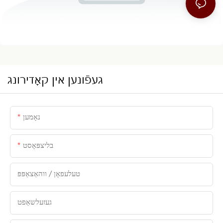
געפֿונען אין קאָדירונג
נאָמען
בליצפּאָסט
טעלעפאָן / ווהאַצאַפּפּ
געזעלשאַפט