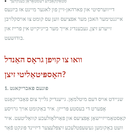
סטאַקקאַבלע רעסטאָראַן בענקלעך
דייווערסיטי און פארהאן-זיין פון לאגער מיינט אז ביזנעס
אייגנטימער האבן מער אפציעס ווען עס קומט צו אויסקלויבן
זייערע זיצן, געבענדיג אייך מער בייגיקייט אין פרייז און
בודזשעט.
וואו צו קויפן גראָס האַנדל
האָספּיטאַליטי זיצן?
1. פונעם פאבריקאנט
שניידט אויס דעם מיטלמאַן. גייענדיק גלייך צום פאַבריקאַנט
אָפערט די בעסטע פּרייזן. איר באַקומט אויך גרויסע
קאַסטאַמייזיישאַן אָפּציעס און פאַרלאָזלעכע קוואַליטעט. איר
וועט באַקומען געשעפטלעכע זיצפּלעצער דיזיינד פּונקט פֿאַר