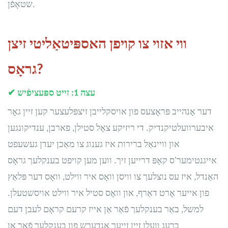
שטאָפֿן.
ווי אזוי צו קויפן האספּיטאַליטי זיצן
גראָס?
עצה 1: זייט ספּעציפֿיש
✔
דער אָנהייב פּראָצעס פון אויסקלייבן זיצפּלעצער קען זיין גאָר
איבערוועלטיקנדיק. די ריזיקע צאָל סטילן, פארבן, ענדיקונגען
און וויינאַל ברירות איז גענוג צו מאַכן יעדן געשעפט
אייגנטימער'ס קאָפּ דרייען זיך. ווען מען קויפט בענקלעך גראָס
האַנדל, איז עס נוצלעך צו וויסן וואָס איר ווילט, וואָס דער פּלאַץ
פון אייער אָרט דאַרף, און וואָס סטיל איר ווילט אויסשטעלן.
למשל, באַר בענקלעך פֿאַר אַן אייז קרעם קראָם לעבן דעם
ברעג וועלן זיין זייער אַנדערש פון בענקלעך פֿאַר אַן