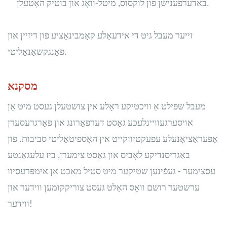
באדערפענישן פון לוקסוס, מיטל-וואָג און בוטיק האָטעלן.
זייער מעבל גיט די אידעאַלע קאָמבינאַציע פון ​​דיזיין און
פאַנגקשאַנאַליטי.
מסקנא
מעבל שפּילט אַ וויכטיקע ראָלע אין צושטעלן געסט מיט אַן
אויסערגעוויינלעכע גאַסט דערפאַרונג און פאַרגרעסערן
אָפּעראַציאָנעלע עפעקטיווקייט אין האָספּיטאַליטי סביבות. פֿון
באַגריסנדיקע לאָביס און גאַסט צימערן, ביז עלעגאַנטע
עסצימער - געפֿינען שטיקער מיט סטיל מאַכט אַן אימפּרעסיוו
ערשטער רושם וואָס האַלט געסט צוריקקומען ווידער און
ווידער!