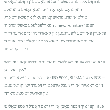
פ: וואָס איז דער בעסטער וועג צו באַשטעלן האָספּיטאַליטי
זיצן גראָס פֿאַר אַ גרויס רענאָוואַציע פּראָיעקט?
טיילט אייערע פראיעקט דעטאלן און פלאנירט פרי.
פארלעסלעכע סאַפּלייערס ווי Yumeya Furniture קענען
פלאנירן פאזירטע ליפערונגען און קאארדינירן מיט אייער דיזיין
אדער קאנסטרוקציע מאַנשאַפֿט צו האַלטן אַלץ אויף די
ריכטיקע שפּור.
פ: זענען דא עפעס רעגולאציעס אדער סערטיפיקאציעס וואס
איך זאל זוכן?
יא. זוכט סערטיפיקאציעס ווי ISO 9001, BIFMA, אדער SGS —
זיי גאראנטירן אז די מעבל טרעפט די זיכערהייט, קוואַליטעט,
און האַרטקייט סטאַנדאַרדן.
פ: ווי קען איך זיכער מאַכן אַז די גראָס האַנדל האָספּיטאַליטי