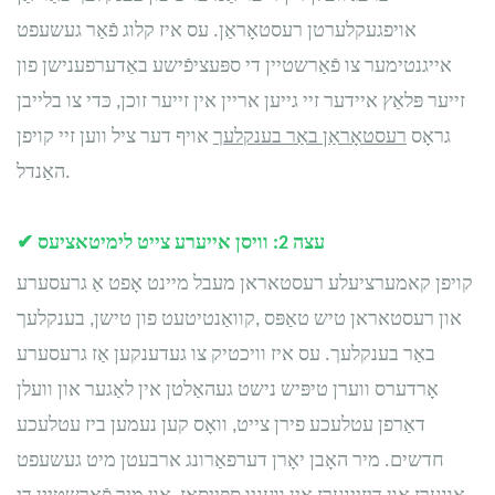
אויפגעקלערטן רעסטאָראַן. עס איז קלוג פֿאַר געשעפט
אייגנטימער צו פֿאַרשטיין די ספּעציפֿישע באַדערפענישן פון
זייער פּלאַץ איידער זיי גייען אריין אין זייער זוכן, כּדי צו בלייבן
גראָס
רעסטאָראַן באַר בענקלעך
אויף דער ציל ווען זיי קויפן
האַנדל.
עצה 2: וויסן אייערע צייט לימיטאציעס
✔
קויפן קאמערציעלע רעסטאראן מעבל מיינט אָפט אַ גרעסערע
און
רעסטאראן טיש טאַפּס
קוואַנטיטעט פון טישן, בענקלעך,
באַר בענקלעך. עס איז וויכטיק צו געדענקען אַז גרעסערע
אָרדערס ווערן טיפּיש נישט געהאַלטן אין לאַגער און וועלן
דאַרפן עטלעכע פירן צייט, וואָס קען נעמען ביז עטלעכע
חדשים. מיר האָבן יאָרן דערפאַרונג ארבעטן מיט געשעפט