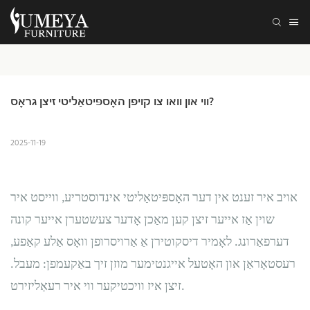
ווי און וואו צו קויפן האָספּיטאַליטי זיצן גראָס?
2025-11-19
אויב איר זענט אין דער האָספּיטאַליטי אינדוסטריע, ווייסט איר
שוין אַז אייער זיצן קען מאַכן אָדער צעשטערן אייער קונה
דערפאַרונג. לאָמיר דיסקוטירן אַ אַרויסרופן וואָס אַלע קאַפע,
רעסטאָראַן און האָטעל אייגנטימער מוזן זיך באַקעמפן: מעבל.
זיצן איז וויכטיקער ווי איר רעאַליזירט.