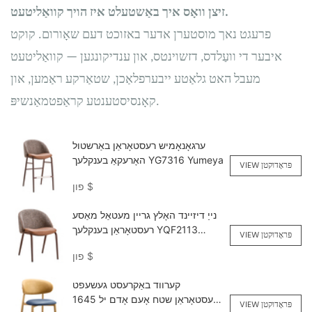
זיצן וואָס איך באַשטעלט איז הויך קוואַליטעט.
פרעגט נאך מוסטערן אדער באזוכט דעם שאָורום. קוקט
איבער די וועַלדס, דזשוינטס, און ענדיקונגען — קוואַליטעט
מעבל האט גלאַטע ייבערפלאַכן, שטאַרקע ראַמען, און
קאָנסיסטענטע קראַפטמאַנשיפּ.
ערגאָנאָמיש רעסטאָראַן באַרשטול
האָרעקאַ בענקלעך YG7316 Yumeya
VIEW פּראָדוקטן
$
פון
נייַ דיזיינד האָלץ גריין מעטאַל מאַסע
רעסטאָראַן בענקלעך YQF2113
VIEW פּראָדוקטן
Yumeya
$
פון
קערווד באַקרעסט געשעפט
רעסטאָראַן שטח אָעם אָדם יל 1645
VIEW פּראָדוקטן