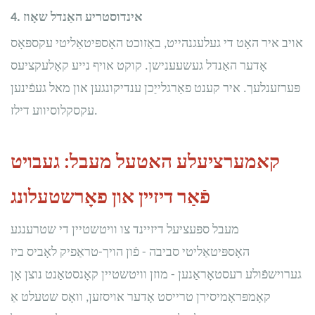
אינדוסטריע האַנדל שאָוז
4.
אויב איר האָט די געלעגנהייט, באַזוכט האָספּיטאַליטי עקספּאָס
אָדער האַנדל געשעענישן. קוקט אויף נייע קאָלעקציעס
פּערזענלעך. איר קענט פאַרגלייַכן ענדיקונגען און מאל געפֿינען
עקסקלוסיווע דילז.
קאמערציעלע האטעל מעבל: געבויט
פֿאַר דיזיין און פאָרשטעלונג
מעבל ספּעציעל דיזיינד צו וויטשטיין די שטרענגע
האָספּיטאַליטי סביבה - פֿון הויך-טראַפיק לאָביס ביז
גערוישפֿולע רעסטאָראַנען - מוזן וויטשטיין קאָנסטאַנט נוצן אָן
קאָמפּראָמיסירן טרייסט אָדער אויסזען, וואָס שטעלט אַ