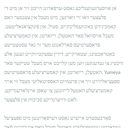
אן אויסערגעווענליכע גאסט-ערפארונג הייבט זיך אן מיט די
פלעצער וואו זיי וואוינען, מיט מעבל אין צענטער וואס
קאמבינירט באקוועמליכקייט, סטיל, און פונקציאנאליטעט.
מעבל אויסוואל פאר האטעלן, ריזארטן, און קאמערציעלע
פראפערטיעס פארלאנגט מער ווי נאר עסטעטישע
באטראכטונג; שטארקייט, דיזיין עפעקטיווקייט זענען אלע
וויכטיג צו געדענקען ווען מען קלייבט אויס מעבל שטיקער פאר
האטעלן, ריזארטן, און קאמערציעלע פראפערטיעס. Yumeya
ספעציאליזירט זיך אין פרעמיום האספיטאליטי מעבל ווי אויך
קאמערציעלע האטעל לייזונגען צו שאפן איינלאדענדיקע,
לאנג-דויערנדיקע סביבות אין פלעצער.
פֿאַרבעסערט אייערע גאַסט דערפאַרונגען מיט ספּעציעל
געמאַכטע געשעפטלעכע האָטעל מעבל וואָס איז דיזיינט פֿאַר