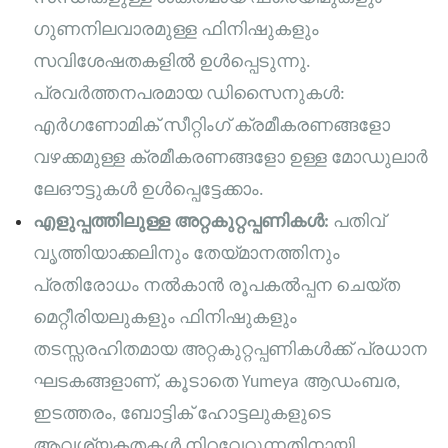
ഗുണനിലവാരമുള്ള ഫിനിഷുകളും
സവിശേഷതകളിൽ ഉൾപ്പെടുന്നു.
പ്രവർത്തനപരമായ ഡിസൈനുകൾ:
എർഗണോമിക് സീറ്റിംഗ് ക്രമീകരണങ്ങളോ
വഴക്കമുള്ള ക്രമീകരണങ്ങളോ ഉള്ള മോഡുലാർ
ലേഔട്ടുകൾ ഉൾപ്പെട്ടേക്കാം.
എളുപ്പത്തിലുള്ള അറ്റകുറ്റപ്പണികൾ:
പതിവ്
വൃത്തിയാക്കലിനും തേയ്മാനത്തിനും
പ്രതിരോധം നൽകാൻ രൂപകൽപ്പന ചെയ്ത
മെറ്റീരിയലുകളും ഫിനിഷുകളും
തടസ്സരഹിതമായ അറ്റകുറ്റപ്പണികൾക്ക് പ്രധാന
ഘടകങ്ങളാണ്, കൂടാതെ Yumeya ആഡംബര,
ഇടത്തരം, ബോട്ടിക് ഹോട്ടലുകളുടെ
ആവശ്യകതകൾ നിറവേറ്റുന്നതിനായി