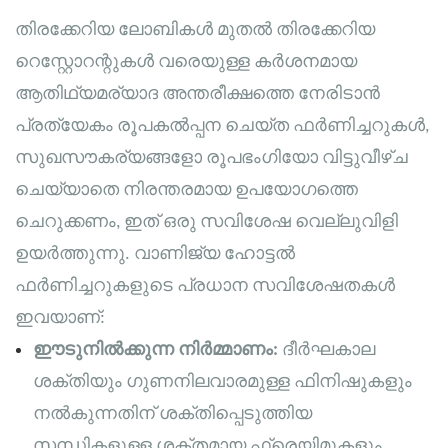
തിരക്കേറിയ ലോബികൾ മുതൽ തിരക്കേറിയ
റെസ്റ്റോറന്റുകൾ വരെയുള്ള കർശനമായ
ആതിഥ്യമര്യാദ അന്തരീക്ഷത്തെ നേരിടാൻ
പ്രത്യേകം രൂപകൽപ്പന ചെയ്ത ഫർണിച്ചറുകൾ,
സുഖസൗകര്യങ്ങളോ രൂപഭംഗിയോ വിട്ടുവീഴ്ച
ചെയ്യാതെ നിരന്തരമായ ഉപയോഗത്തെ
ചെറുക്കണം, ഇത് ഒരു സവിശേഷ വെല്ലുവിളി
ഉയർത്തുന്നു. വാണിജ്യ ഹോട്ടൽ
ഫർണിച്ചറുകളുടെ പ്രധാന സവിശേഷതകൾ
ഇവയാണ്:
ഈടുനിൽക്കുന്ന നിർമ്മാണം:
ദീർഘകാല
ശക്തിയും ഗുണനിലവാരമുള്ള ഫിനിഷുകളും
നൽകുന്നതിന് ശക്തിപ്പെടുത്തിയ
സന്ധികളുള്ള ശക്തമായ ഫ്രെയിമുകളും