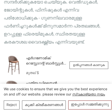
സന്ദർശിക്കുകയോ ചെയ്യുക. വെൽഡുകൾ,
ജോയിന്റുകൾ, ഫിനിഷുകൾ എന്നിവ
പരിശോധിക്കുക - ഗുണനിലവാരമുള്ള
ഫർണിച്ചറുകൾക്ക് മിനുസമാർന്ന പ്രതലങ്ങൾ,
ഉറപ്പുള്ള ഫ്രെയിമുകൾ, സ്ഥിരതയുള്ള
കരകൗശല വൈദഗ്ദ്ധ്യം എന്നിവയുണ്ട്.
എർഗണോമിക്
റെസ്റ്റോറന്റ് ബാർസ്റ്റൂൾ
ഉൽപ്പന്നങ്ങൾ കാണുക
ഹോറെക്ക കസേരകൾ
മുതല്
$
YG7316 Yumeya
പുതിയ ഡിസൈൻ
ചെയ്ത വുഡ് ഗ്രെയിൻ
We use cookies to ensure that we give you the best experience
ഉൽപ്പന്നങ്ങൾ കാണുക
മെറ്റൽ ബൾക്ക്
on and off our website. please review our
സ്വകാര്യതാ നയം
മുതല്
$
റെസ്റ്റോറന്റ് കസേരകൾ
YQF2113 Yumeya
ഇപ്പോൾ സമ്മതിക്കുന്നു
Reject
കുക്കി ക്രമീകരണങ്ങൾ
വളഞ്ഞ ബാക്ക്റെസ്റ്റ്