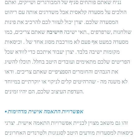
נניח שאתם פותחים סניף של המבורגרים ושייקים, ואתם
הולכים על מסעדה קלאסית אבל משדרגים אותה עם ריהוט
המסעדה שלכם. יצרן יכול לעזור לכם להרכיב את פינות
שולחנות
,
שרפרפים
,
תאי ישיבה.
הישיבה
שאתם צריכים, כמו
. מסעדה כמעט אף פעם לא מורכבת מסוג אחד של
וכיסאות
מקומות ישיבה בלבד. יצרן יעבוד איתכם כדי לוודא שכל
הפריטים שלכם מתאימים ועובדים היטב בחלל. תוכלו להשיג
את הגבהים והחומרים הספציפיים שאתם צריכים. ודאו
לא משנה מה
-
שהרהיטים קלים לניקוי או יוקרתיים במיוחד
העדפת העיצוב שלכם, הם יהיו זמינים.
אפשרויות התאמה אישית מדהימות
▪
זהו גם משאב מצוין לבניית אפשרויות התאמה אישית. יצרני
כיסאות למסעדות מודעים היטב לסגנונות ולטרנדים האחרונים