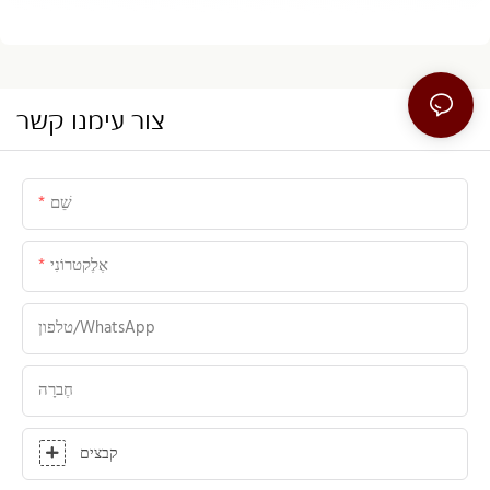
צור עימנו קשר
שֵׁם
אֶלֶקטרוֹנִי
טלפון/WhatsApp
חֶברָה
קבצים