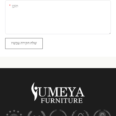
תוֹכֶן
שלח חקירה עכשיו