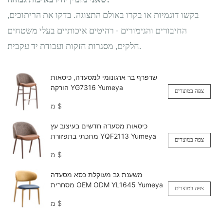
שאני מזמין יהיו באיכות גבוהה.
בקשו דוגמיות או בקרו באולם התצוגה. בדקו את הריתוכים,
החיבורים והגימורים - רהיטים איכותיים בעלי משטחים
חלקים, מסגרות חזקות ועבודת יד עקבית.
שרפרף בר ארגונומי למסעדה, כיסאות
הורקה YG7316 Yumeya
צפה במוצרים
$
מ
כיסאות מסעדה חדשים בעיצוב עץ
מתכתי בתפזורת YQF2113 Yumeya
צפה במוצרים
$
מ
משענת גב מעוקלת כסא מסעדה
מסחרית OEM ODM YL1645 Yumeya
צפה במוצרים
$
מ