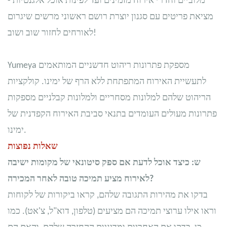
מלוביים וחדרי אירוח מזמינים ועד לפינות אוכל אלגנטיות -
מציאת פריטים עם סגנון יוצרת רושם ראשוני מרשים שיגרום
לאורחים לחזור שוב ושוב!
Yumeya מספקת פתרונות ריהוט חדשניים המותאמים
לתעשיית האירוח המתפתחת ללא הרף של ימינו. קולקציות
הריהוט שלהם למלונות מסחריים ולמלונות קבלניים מספקות
פתרונות מעולים העומדים בתנאי סביבת האירוח הקפדנית של
ימינו.
שאלות נפוצות
ש: כיצד אוכל לדעת אם ספק סיטונאי של מקומות ישיבה
לאירוח מציע תמיכה טובה לאחר המכירה?
בדקו את מהירות התגובה שלהם, קראו ביקורות של לקוחות
וראו אילו ערוצי תמיכה הם מציעים (טלפון, דוא"ל, צ'אט). כמו