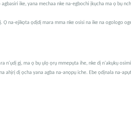
o agbasiri ike, yana mechaa nke na-egbochi ịkụcha ma ọ bụ nc
 Ọ na-ejikọta ọdịdị mara mma nke osisi na ike na ogologo og
ara n'ụdị gị, ma ọ bụ ụlọ ọrụ mmepụta ihe, nke dị n'akụkụ osimi
a ahịrị dị ọcha yana agba na-anọpụ iche. Ebe ọdịnala na-apụt