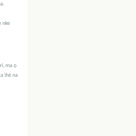
ha.
e nke
ri, ma ọ
a ìhè na