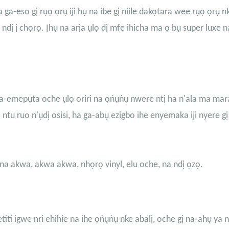
a-eso gị rụọ ọrụ iji hụ na ibe gị niile dakọtara wee rụọ ọrụ 
ị ị chọrọ. Ịhụ na arịa ụlọ dị mfe ihicha ma ọ bụ super luxe n
a-emepụta oche ụlọ oriri na ọṅụṅụ nwere ntị ha n'ala ma mar
tu ruo n'ụdị osisi, ha ga-abụ ezigbo ihe enyemaka iji nyere gị 
na akwa, akwa akwa, nhọrọ vinyl, elu oche, na ndị ọzọ.
iti igwe nri ehihie na ihe ọṅụṅụ nke abalị, oche gị na-ahụ ya ni