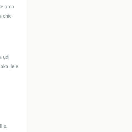
nke ọma
a chic-
a ụdị
aka ịlele
ile.