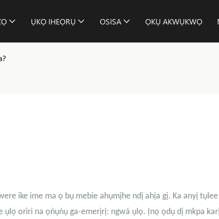
ZỌ
ỤKỌ IHEỌRỤ
OSISA
ỌKỤ AKWỤKWỌ
a?
nwere ike ime ma ọ bụ mebie ahụmịhe ndị ahịa gị. Ka anyị tụlee
e ụlọ oriri na ọṅụṅụ ga-emerịrị: ngwá ụlọ. Ịnọ ọdụ dị mkpa karị