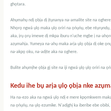
ghọtara.
Ahụmahụ ndị ọbịa dị ịtụnanya na-amalite site na oghere nd
Nhọrọ ngwá ụlọ maka ụlọ oriri na ọṅụṅụ, ebe ntụrụndụ,
aka, ịrụ ọrụ imewe dị mkpa iburu n'uche mgbe ị na-ahọr
azụmahịa. Yumeya na-ahụ maka arịa ụlọ ọbịa dị oke ọnụ
na-akpọ oku, na-adịte aka na oghere.
Bulite ahụmịhe ọbịa gị site na iji ngwá ụlọ ụlọ oriri n
Kedu ihe bụ arịa ụlọ ọbịa nke azụ
Ha na-ezo aka na ngwá ụlọ ndị e mere kpọmkwem maka iji
na ọṅụṅụ, na ụlọ ezumike. N'adịghị ka iberibe ebe obibi