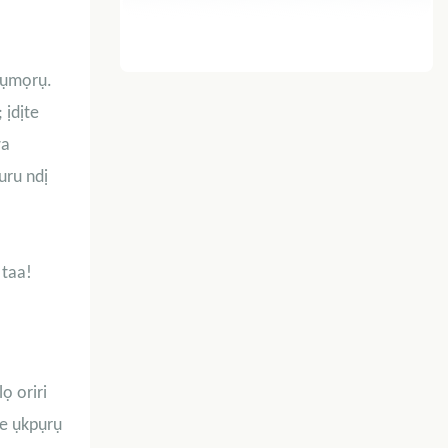
arụmọrụ.
 ịdịte
wa
uru ndị
 taa!
ọ oriri
te ụkpụrụ