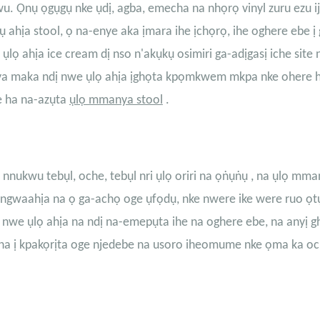
u. Ọnụ ọgụgụ nke ụdị, agba, emecha na nhọrọ vinyl zuru ezu i
ụ ahịa stool, ọ na-enye aka ịmara ihe ịchọrọ, ihe oghere ebe ị
lọ ahịa ice cream dị nso n'akụkụ osimiri ga-adịgasị iche site 
a ya maka ndị nwe ụlọ ahịa ịghọta kpọmkwem mkpa nke ohere 
 ha na-azụta
ụlọ mmanya stool
.
ị nnukwu tebụl, oche,
tebụl nri ụlọ oriri na ọṅụṅụ
, na ụlọ mma
a ngwaahịa na ọ ga-achọ oge ụfọdụ, nke nwere ike were ruo ọt
nwe ụlọ ahịa na ndị na-emepụta ihe na oghere ebe, na anyị g
na ị kpakọrịta oge njedebe na usoro iheomume nke ọma ka och