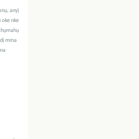
onụ, anyị
u oke nke
 ahụmahụ
e dị mma
 na