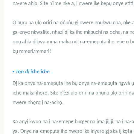
na-ere ahịa. Site n'ime nke a, ị nwere ike bepụ onye et
Ọ bụrụ na ụlọ oriri na ọṅụṅụ gị nwere nnukwu nha, nke 
ga-enye nkwalite, nhazi dị ka ihe mkpuchi na oche, na 
ọnụ ahịa dịkwa mma maka ndị na-emepụta ihe, ebe ọ bụ
bụ mmeri/mmeri!
▪
Tọn dị iche iche
Dị ka onye na-emepụta ihe bụ onye na-emepụta ngwá ụlọ 
iche maka ịhọrọ. Site
n'èzí ụlọ oriri na ọṅụṅụ ụlọ
oriri
na
nwere nhọrọ ị na-achọ.
Ka anyị kwuo na ị na-emepe burger na ịma jijiji, na ị n
ya. Onye na-emepụta ihe nwere ike inyere gị aka ijikọt