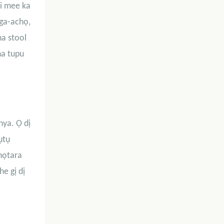
ji mee ka
 ga-achọ,
na stool
ha tupu
nya. Ọ dị
ụtụ
họtara
e gị dị