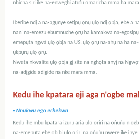
nhicha siri ike na-enweghị atụfu ọmarịcha mma ha ma
Iberibe ndị a na-agụnye setịpụ ọnụ ụlọ ndị ọbịa, ebe a n
nanị na-emezu ebumnuche ọrụ ha kamakwa na-egosipụta nj
emepụta ngwá ụlọ ọbịa na US, ụlọ ọrụ na-ahụ na ha na-e
ụkpụrụ ụlọ ọrụ.
Nweta nkwalite ụlọ ọbịa gị site na nghọta anyị na Ng
na-adịgide adịgide na nke mara mma.
Kedu ihe kpatara eji aga n'ogbe ma
▪
Nnukwu ego echekwa
Kedu ihe mbụ kpatara ịzụrụ arịa ụlọ oriri na ọṅụṅụ n'og
na-emepụta ebe obibi ụlọ oriri na ọṅụṅụ nwere ike ịnye