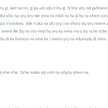
ụ gị, sket na nrọ gị ga-adị ndụ n'ihu gị. N'ime afọ ndị gafewor
a ahụ, na-arụ ọrụ nke ọma na ndidi na ha iji hụ na ohere zur
a n'eziokwu. Jide n'aka na ụlọ ọrụ ị na-ahọrọ ịrụ ọrụ nwere
 nwere ike ịbụ na otu vinyl bụ uru ka mma ma ọ bụ oche och
ahụ dị ka Yumeya na-eme ka ị nweta ọrụ na ndụmọdụ dị mma,
 iche iche. Oche maka ụlọ oriri na ọṅụṅụ sitere na: