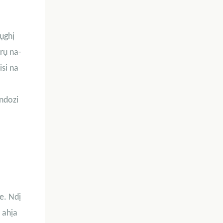
ụghị
rụ na-
si na
ndozi
e. Ndị
 ahịa