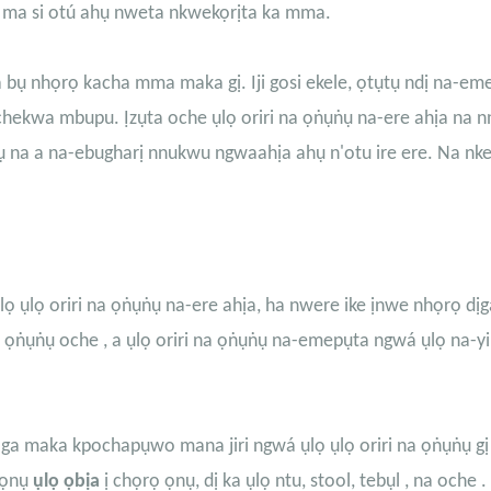
iti ma si otú ahụ nweta nkwekọrịta ka mma.
a bụ nhọrọ kacha mma maka gị. Iji gosi ekele, ọtụtụ ndị na-em
nchekwa mbupu. Ịzụta oche ụlọ oriri na ọṅụṅụ na-ere ahịa na 
 na a na-ebugharị nnukwu ngwaahịa ahụ n'otu ire ere. Na nke
ụlọ oriri na ọṅụṅụ na-ere ahịa, ha nwere ike ịnwe nhọrọ dịga
ọṅụṅụ oche
, a ụlọ oriri na ọṅụṅụ na-emepụta ngwá ụlọ na-yik
a-aga maka kpochapụwo mana jiri ngwá ụlọ ụlọ oriri na ọṅụṅụ gị
a ọnụ
ụlọ ọbịa
ị chọrọ ọnụ, dị ka
ụlọ ntu
,
stool
,
tebụl
, na
oche
.