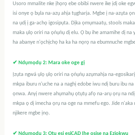
Usoro mmalite nke ịhọrọ ebe obibi nwere ike ịdị oke egw
isi onye ọ bụla na-azụ ahịa tụgharịa. Mgbe ị na-azụta ọn
na ụdị ị ga-achọ igosipụta. Dịka ọmụmaatụ, stools maka ụ
maka ụlọ oriri na ọṅụṅụ dị elu. Ọ bụ ihe amamihe dị n
ha abanye n'ọchịchọ ha ka ha nọrọ na ebumnuche mgbe
✔
Ndụmọdụ 2: Mara oke oge gị
Ịzụta ngwá ụlọ ụlọ oriri na ọṅụṅụ azụmahịa na-egosikar
mkpa iburu n'uche na a naghị edobe iwu ndị buru ibu n
ọnwa. Anyị nwere ahụmahụ ọtụtụ afọ na-arụ ọrụ na ndị 
mkpa ọ dị imecha ọrụ na oge na mmefu ego. Jide n'aka 
njikere mgbe ịnọ.
✔
Ndụmọdụ 3: Otu esi esi
CAD
Ihe osise na Eziokwu