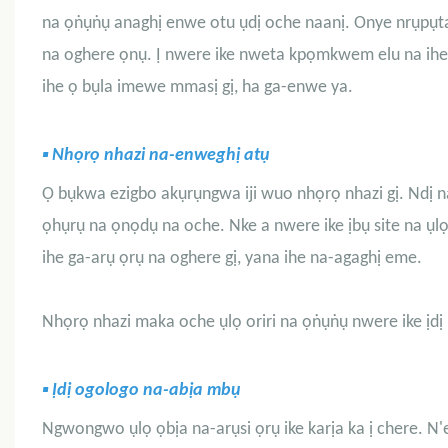
na ọṅụṅụ anaghị enwe otu ụdị oche naanị. Onye nrụpụta g
na oghere ọnụ. Ị nwere ike nweta kpọmkwem elu na ihe nd
ihe ọ bụla imewe mmasị gị, ha ga-enwe ya.
▪
Nhọrọ nhazi na-enweghị atụ
Ọ bụkwa ezigbo akụrụngwa iji wuo nhọrọ nhazi gị. Ndị n
ọhụrụ na ọnọdụ na oche. Nke a nwere ike ịbụ site na ụlọ n
ihe ga-arụ ọrụ na oghere gị, yana ihe na-agaghị eme.
Nhọrọ nhazi maka oche ụlọ oriri na ọṅụṅụ nwere ike ịdị 
▪
Ịdị ogologo na-abịa mbụ
Ngwongwo ụlọ ọbịa na-arụsi ọrụ ike karịa ka ị chere. N'et