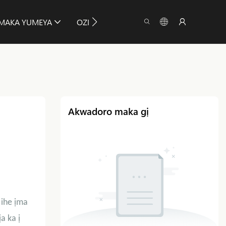
MAKA YUMEYA
OZI
NDỊNA NDỊ AHỤ
Akwadoro maka gị
 ihe ịma
a ka ị