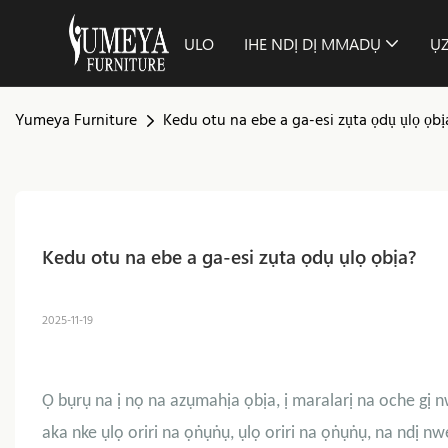
ULO
IHE NDỊ DỊ MMADỤ
Ụ
Yumeya Furniture
Kedu otu na ebe a ga-esi zụta ọdụ ụlọ ọbị
Kedu otu na ebe a ga-esi zụta ọdụ ụlọ ọbịa?
2025-11-19
Ọ bụrụ na ị nọ na azụmahịa ọbịa, ị maralarị na oche gị 
aka nke ụlọ oriri na ọṅụṅụ, ụlọ oriri na ọṅụṅụ, na ndị nw