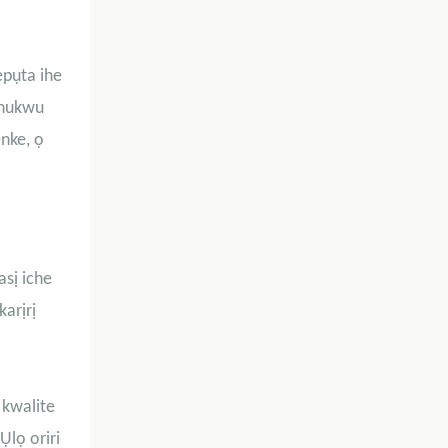
epụta ihe
nnukwu
nke, ọ
sị iche
arịrị
 kwalite
 Ụlọ oriri