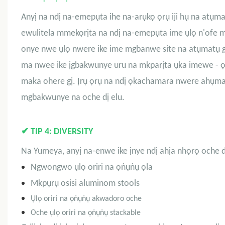
Anyị na ndị na-emepụta ihe na-arụkọ ọrụ iji hụ na atụmat
ewulitela mmekọrịta na ndị na-emepụta ime ụlọ n'ofe mb
onye nwe ụlọ nwere ike ime mgbanwe site na atụmatụ ga
ma nwee ike ịgbakwunye uru na mkparịta ụka imewe - ọ
maka ohere gị. Ịrụ ọrụ na ndị ọkachamara nwere ahụm
mgbakwunye na oche dị elu.
✔
TIP 4: DIVERSITY
Na Yumeya, anyị na-enwe ike ịnye ndị ahịa nhọrọ oche dị
Ngwongwo ụlọ oriri na ọṅụṅụ ọla
Mkpụrụ osisi aluminom stools
Ụlọ oriri na ọṅụṅụ akwadoro oche
Oche ụlọ oriri na ọṅụṅụ stackable