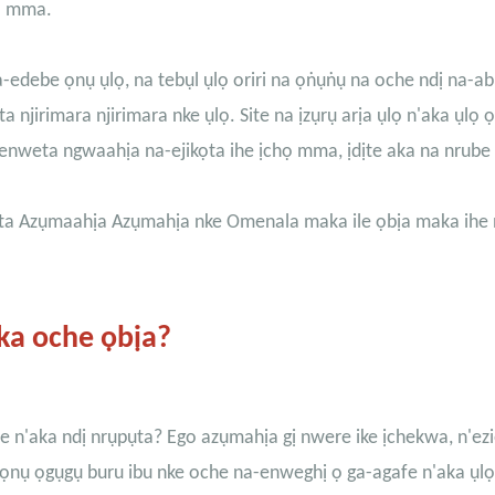
ra mma.
a-edebe ọnụ ụlọ, na tebụl ụlọ oriri na ọṅụṅụ na oche ndị na-ab
irimara njirimara nke ụlọ. Site na ịzụrụ arịa ụlọ n'aka ụlọ ọ
nweta ngwaahịa na-ejikọta ihe ịchọ mma, ịdịte aka na nrube i
wọta Azụmaahịa Azụmahịa nke Omenala maka ile ọbịa maka ihe 
ka oche ọbịa?
be n'aka ndị nrụpụta? Ego azụmahịa gị nwere ike ịchekwa, n'ezi
 ọnụ ọgụgụ buru ibu nke oche na-enweghị ọ ga-agafe n'aka ụlọ