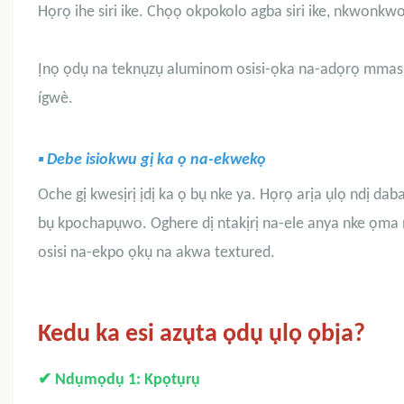
Họrọ ihe siri ike. Chọọ okpokolo agba siri ike, nkwonkw
Ịnọ ọdụ na teknụzụ aluminom osisi-ọka na-adọrọ mmasị.
ígwè.
▪
Debe isiokwu gị ka ọ na-ekwekọ
Oche gị kwesịrị ịdị ka ọ bụ nke ya. Họrọ arịa ụlọ ndị dab
bụ kpochapụwo. Oghere dị ntakịrị na-ele anya nke ọma n
osisi na-ekpo ọkụ na akwa textured.
Kedu ka esi azụta ọdụ ụlọ ọbịa?
✔
Ndụmọdụ 1: Kpọtụrụ