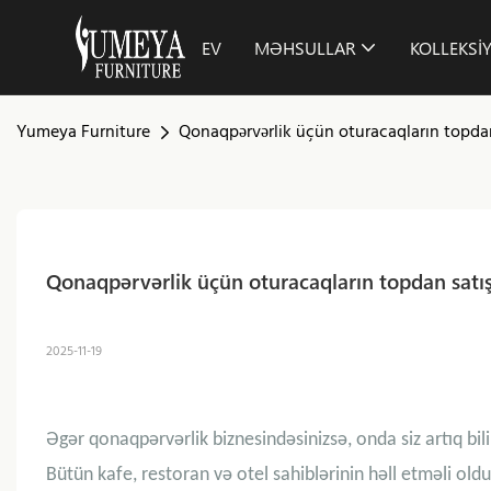
EV
MƏHSULLAR
KOLLEKSI
Yumeya Furniture
Qonaqpərvərlik üçün oturacaqların topdan 
Qonaqpərvərlik üçün oturacaqların topdan satış
2025-11-19
Əgər qonaqpərvərlik biznesindəsinizsə, onda siz artıq bili
Bütün kafe, restoran və otel sahiblərinin həll etməli o