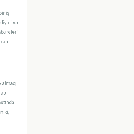
ir iş
diyini və
abureləri
rkən
rə almaq
ləb
axtında
n ki,