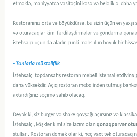
etməklə, mahiyyətcə vasitəçini kəsə və beləliklə, daha yax
Restoranınız orta və böyükdürsə, bu sizin üçün ən yaxşı s
və oturacaqlar kimi fərdiləşdirmələr və göndərmə qənaət
istehsalçı üçün də əladır, çünki məhsulun böyük bir hissəsi
▪
Tonlarla müxtəliflik
İstehsalçı topdansatış restoran mebeli istehsal etdiyinə g
daha yüksəkdir.
Açıq restoran mebelindən
tutmuş
banket
axtardığınız seçimə sahib olacaq.
Deyək ki, siz burger və shake qovşağı açırsınız və klassika
İstehsalçı,
köşklər
kimi sizə lazım olan
qonaqpərvər otu
stullar
. Restoran demək olar ki, heç vaxt tək oturacaq növ