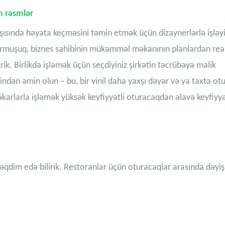
n rəsmlər
qarşısında həyata keçməsini təmin etmək üçün dizaynerlərlə işləyir
 qurmuşuq, biznes sahibinin mükəmməl məkanının planlardan real
rik. Birlikdə işləmək üçün seçdiyiniz şirkətin təcrübəyə malik
ndən əmin olun – bu, bir vinil daha yaxşı dəyər və ya taxta ot
əkarlarla işləmək yüksək keyfiyyətli oturacaqdan əlavə keyfiyyə
qdim edə bilirik. Restoranlar üçün oturacaqlar arasında dəyişi