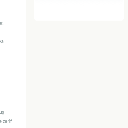
r.
ə
ya
uş
ə zərif