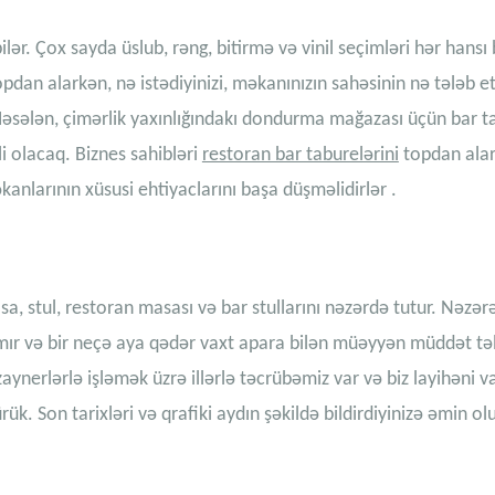
ər. Çox sayda üslub, rəng, bitirmə və vinil seçimləri hər hansı b
pdan alarkən, nə istədiyinizi, məkanınızın sahəsinin nə tələb et
. Məsələn, çimərlik yaxınlığındakı dondurma mağazası üçün bar t
i olacaq.
Biznes sahibləri
restoran bar taburelərini
topdan
ala
nlarının xüsusi ehtiyaclarını başa düşməlidirlər
.
a, stul,
restoran masası
və bar stullarını nəzərdə tutur. Nəzə
nmır və bir neçə aya qədər vaxt apara bilən müəyyən müddət tə
ynerlərlə işləmək üzrə illərlə təcrübəmiz var və biz layihəni v
. Son tarixləri və qrafiki aydın şəkildə bildirdiyinizə əmin olu