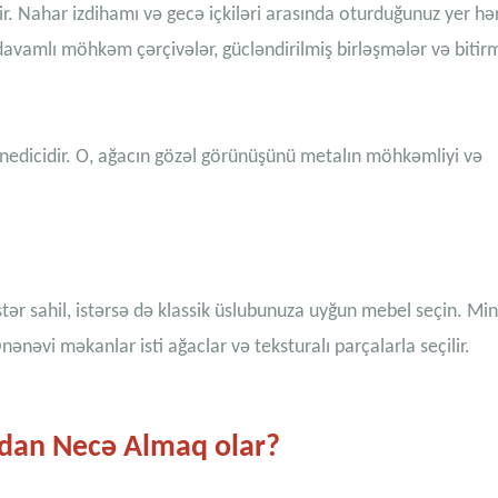
 Nahar izdihamı və gecə içkiləri arasında oturduğunuz yer hər
 davamlı möhkəm çərçivələr, gücləndirilmiş birləşmələr və bitir
anedicidir. O, ağacın gözəl görünüşünü metalın möhkəmliyi və
stər sahil, istərsə də klassik üslubunuza uyğun mebel seçin. Min
ənəvi məkanlar isti ağaclar və teksturalı parçalarla seçilir.
pdan Necə Almaq olar?