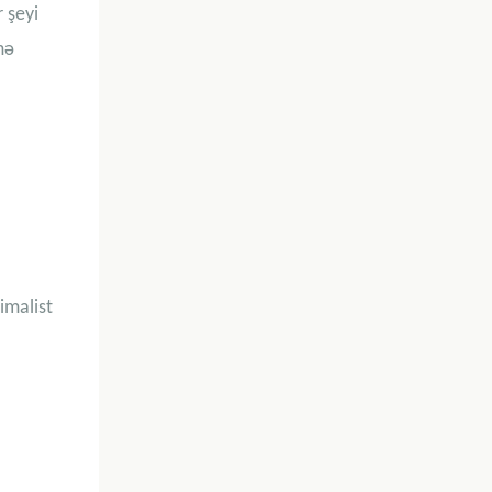
 şeyi
mə
imalist