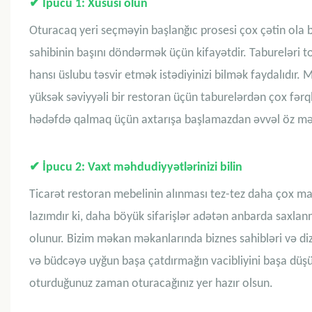
✔
İpucu 1: Xüsusi olun
Oturacaq yeri seçməyin başlanğıc prosesi çox çətin ola bil
sahibinin başını döndərmək üçün kifayətdir. Tabureləri to
hansı üslubu təsvir etmək istədiyinizi bilmək faydalıdır
yüksək səviyyəli bir restoran üçün taburelərdən çox fərql
hədəfdə qalmaq üçün axtarışa başlamazdan əvvəl öz məka
✔
İpucu 2: Vaxt məhdudiyyətlərinizi bilin
Ticarət restoran mebelinin alınması tez-tez daha çox mas
lazımdır ki, daha böyük sifarişlər adətən anbarda saxla
olunur. Bizim məkan məkanlarında biznes sahibləri və diza
və büdcəyə uyğun başa çatdırmağın vacibliyini başa düşürük
oturduğunuz zaman oturacağınız yer hazır olsun.