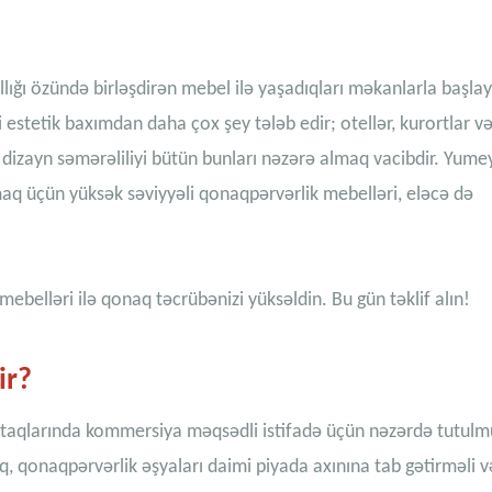
ığı özündə birləşdirən mebel ilə yaşadıqları məkanlarla başlayı
i estetik baxımdan daha çox şey tələb edir; otellər, kurortlar v
dizayn səmərəliliyi bütün bunları nəzərə almaq vacibdir. Yume
q üçün yüksək səviyyəli qonaqpərvərlik mebelləri, eləcə də
mebelləri ilə qonaq təcrübənizi yüksəldin. Bu gün təklif alın!
ir?
t otaqlarında kommersiya məqsədli istifadə üçün nəzərdə tutulm
aq, qonaqpərvərlik əşyaları daimi piyada axınına tab gətirməli v