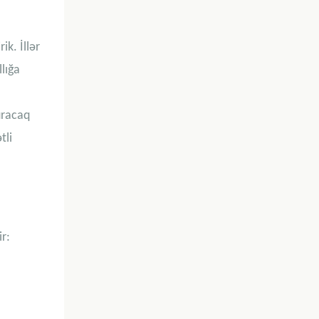
ik. İllər
lığa
uracaq
tli
r: