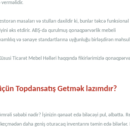
 verməlidir.
estoran masaları və stulları daxildir ki, bunlar təkcə funksional
iyini əks etdirir. ABŞ-da qurulmuş qonaqpərvərlik mebeli
vamlılıq və sənaye standartlarına uyğunluğu birləşdirən məhsul
üsusi Ticarət Mebel Həlləri haqqında fikirlərimizlə qonaqpərvə
üçün Topdansatış Getmək lazımdır?
mrəli səbəbi nədir? İşinizin qənaət edə biləcəyi pul, əlbəttə. 
 keçmədən daha geniş oturacaq inventarını təmin edə bilərlər.