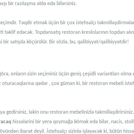
şı bir razılaşma əldə edə bilərsiniz.
eçimdir. Təqdir etmək üçün bir çox istehsalçı təkmilləşdirmələr
i təklif edəcək. Topdansatış restoran kreslolarının topdan alı
 bir satışda köçürülür. Bir sözlə, bu, qalibiyyət/qalibiyyətdir!
örə, onların sizin seçiminiz üçün geniş çeşidli variantları olma 
 oturacaqlarına
qədər
, çox güman ki, bir restoran mebeli isteh
ya gedirsiniz, lakin onu restoran mebelinizlə təkmilləşdirirsiniz.
racaq
hissələrini bir yerə qoymağa kömək edə bilər
,
nəcis
,
stol
ündən ibarət deyil. İstehsalçı sizinlə işləyəcək ki, bütün hissə