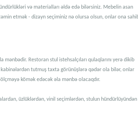
hündürlükləri və materialları əldə edə bilərsiniz. Mebelin asan
əmin etmək - dizayn seçiminiz nə olursa olsun, onlar ona sahi
 mənbədir. Restoran stul istehsalçıları qulaqlarını yerə dikib
u, kabinələrdən tutmuş taxta görünüşlərə qədər ola bilər, onlar
ı ölçməyə kömək edəcək əla mənbə olacaqdır.
alardan, üzlüklərdən, vinil seçimlərdən, stulun hündürlüyündən