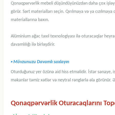
Qonaqpərvərlik mebeli düşündüyünüzdən daha çox işləyir.
görür. Sərt materialları seçin. Qırılmaya və ya cızılmaya
materiallarına baxın.
Alüminium ağac taxıl texnologiyası ilə oturacaqlar heyr
davamlılığı ilə birləşdirir.
▪
Mövzunuzu Davamlı saxlayın
Oturduğunuz yer özünə aid hiss etməlidir. İstər sənaye, i
məkanlar təmiz xətlər və neytral rənglərlə əla görünür. Ən
Qonaqpərvərlik Oturacaqlarını To