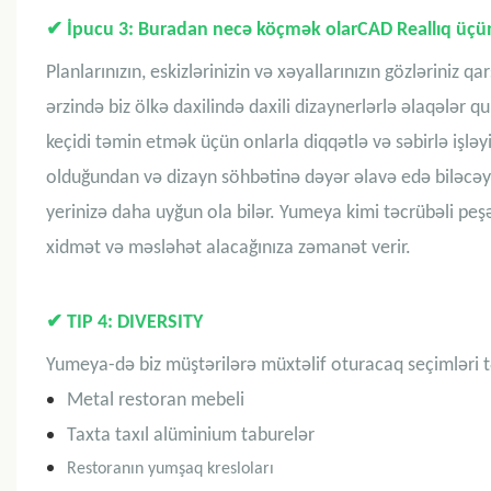
✔
İpucu 3: Buradan necə köçmək olar
CAD
Reallıq üçü
Planlarınızın, eskizlərinizin və xəyallarınızın gözləriniz 
ərzində biz ölkə daxilində daxili dizaynerlərlə əlaqələr
keçidi təmin etmək üçün onlarla diqqətlə və səbirlə işləyi
olduğundan və dizayn söhbətinə dəyər əlavə edə biləcəyi
yerinizə daha uyğun ola bilər. Yumeya kimi təcrübəli peş
xidmət və məsləhət alacağınıza zəmanət verir.
✔
TIP 4: DIVERSITY
Yumeya-də biz müştərilərə müxtəlif oturacaq seçimləri tə
Metal restoran mebeli
Taxta taxıl alüminium taburelər
Restoranın yumşaq kresloları