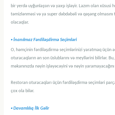
bir yerdə uyğunlaşsın və yaxşı işləyir. Lazım olan xüsusi 
təmizlənməsi və ya super dəbdəbəli və qəşəng olmasını t
olacaqlar.
▪
İnanılmaz Fərdiləşdirmə Seçimləri
O, həmçinin fərdiləşdirmə seçimlərinizi yaratmaq üçün əla
oturacaqların ən son üslublarını və meyllərini bilirlər. B
məkanınızda nəyin işləyəcəyini və nəyin yaramayacağın
Restoran oturacaqları üçün fərdiləşdirmə seçimləri parç
çox ola bilər.
▪
Davamlılıq İlk Gəlir