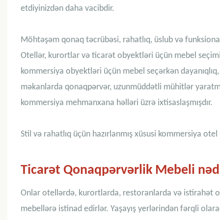
etdiyinizdən daha vacibdir.
Möhtəşəm qonaq təcrübəsi, rahatlıq, üslub və funksionall
Otellər, kurortlar və ticarət obyektləri üçün mebel seçim
kommersiya obyektləri üçün mebel seçərkən dayanıqlıq, 
məkanlarda qonaqpərvər, uzunmüddətli mühitlər yaratma
kommersiya mehmanxana həlləri üzrə ixtisaslaşmışdır.
Stil və rahatlıq üçün hazırlanmış xüsusi kommersiya otel 
Ticarət Qonaqpərvərlik Mebeli nəd
Onlar otellərdə, kurortlarda, restoranlarda və istirahə
mebellərə istinad edirlər. Yaşayış yerlərindən fərqli olar