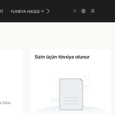
TI
YUMEYA HAQQI
MƏLUMAT
BAĞLAN
Sizin üçün tövsiyə olunur
 bilər.