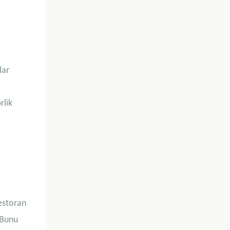
lar
rlik
Restoran
 Bunu