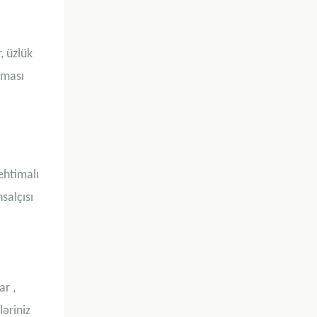
, üzlük
nması
ehtimalı
salçısı
lar
,
ləriniz