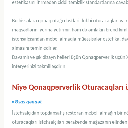
estetikasını itirmədən ciddi təmizlik standartlarına cavab
Bu hissələrə qonaq otağı dəstləri, lobbi oturacaqları və r
məqsədlərini yerinə yetirmir, həm də əmlakın brend kiml
istehsalçısından mebel almaqla müəssisələr estetika, da
almasını təmin edirlər.
Davamlı və şık dizayn həlləri üçün Qonaqpərvərlik üçün X
interyerinizi təkmilləşdirin
Niyə Qonaqpərvərlik Oturacaqları 
▪
Əsas qənaət
İstehsalçıdan topdansatış restoran mebeli almağın bir nö
oturacaqları istehsalçıları pərakəndə mağazanın əlindən