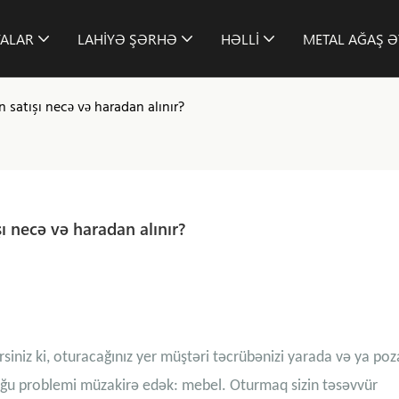
YALAR
LAHIYƏ ŞƏRHƏ
HƏLLI
METAL AĞAŞ Ə
satışı necə və haradan alınır?
ı necə və haradan alınır?
rsiniz ki, oturacağınız yer müştəri təcrübənizi yarada və ya poza
lduğu problemi müzakirə edək: mebel. Oturmaq sizin təsəvvür