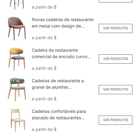
Yumeya
a partir de
$
Novas cadeiras de restaurante
em metal com design de
VER PRODUTOS
madeira YQF2113 Yumeya
a partir de
$
Cadeira de restaurante
comercial de encosto curvo
VER PRODUTOS
OEM ODM YL1645 Yumeya
a partir de
$
Cadeiras de restaurante a
granel de alumínio
VER PRODUTOS
elegantemente YL1618 Yumeya
a partir de
$
Cadeiras confortáveis ​​para
atacado de restaurantes
VER PRODUTOS
YL1516 Yumeya
a partir de
$