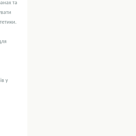
анах та
увати
тетики.
для
ів у