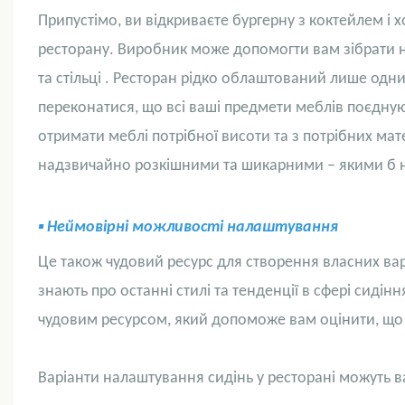
Припустімо, ви відкриваєте бургерну з коктейлем і
ресторану. Виробник може допомогти вам зібрати 
та
стільці
. Ресторан рідко облаштований лише одн
переконатися, що всі ваші предмети меблів поєдну
отримати меблі потрібної висоти та з потрібних мат
надзвичайно розкішними та шикарними – якими б не
▪
Неймовірні можливості налаштування
Це також чудовий ресурс для створення власних ва
знають про останні стилі та тенденції в сфері сидінн
чудовим ресурсом, який допоможе вам оцінити, що п
Варіанти налаштування сидінь у ресторані можуть ва