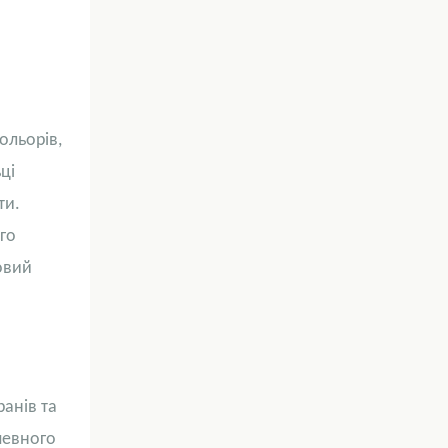
ольорів,
ці
ти.
ого
овий
ранів
та
певного