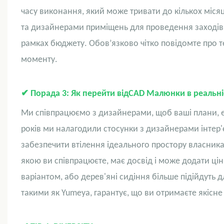
часу виконання, який може тривати до кількох міся
та дизайнерами приміщень для проведення заходів,
рамках бюджету. Обов’язково чітко повідомте про те
моменту.
✔
Порада 3: Як перейти від
CAD
Малюнки в реальні
Ми співпрацюємо з дизайнерами, щоб ваші плани, еск
років ми налагодили стосунки з дизайнерами інтер'є
забезпечити втілення ідеального простору власника 
якою ви співпрацюєте, має досвід і може додати ці
варіантом, або дерев'яні сидіння більше підійдуть
такими як Yumeya, гарантує, що ви отримаєте якісне 