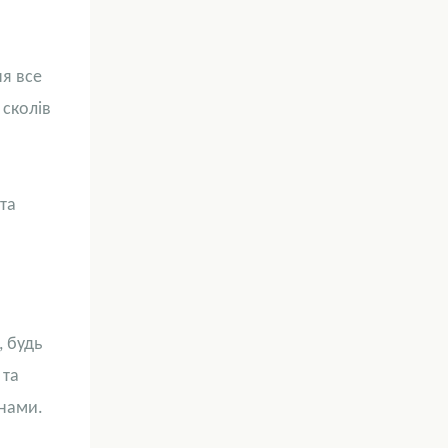
ня все
 сколів
та
, будь
 та
инами.