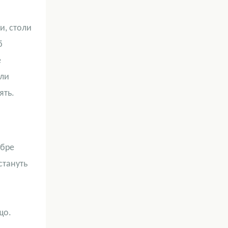
ки
,
столи
б
е
ули
ять.
обре
стануть
що.