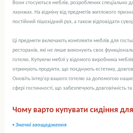
Вони стосуються меблів, розроблених спеціально дл
лаунжах. На відміну від предметів житлового призн
постійний пішохідний рух, а також відповідати суво
Ці предмети включають комплекти меблів для гостьов
ресторанів, які не лише виконують своє функціонал
готелю. Купуючи меблі у відомого виробника меблів
отримують продукти, що поєднують естетику, довгові
Оновіть інтер'єр вашого готелю за допомогою наши
сфері гостинності, що забезпечують довговічність т
Чому варто купувати сидіння для
▪
Значні заощадження