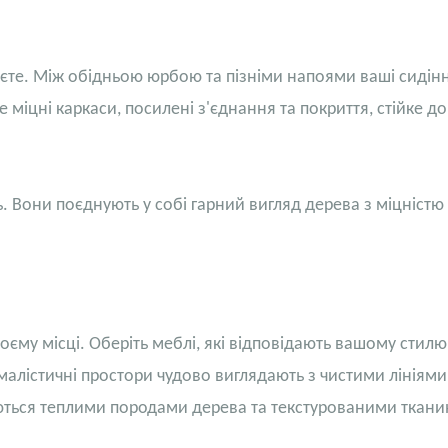
аєте. Між обідньою юрбою та пізніми напоями ваші сидін
міцні каркаси, посилені з'єднання та покриття, стійке до
. Вони поєднують у собі гарний вигляд дерева з міцністю 
оєму місці. Оберіть меблі, які відповідають вашому стилю
малістичні простори чудово виглядають з чистими лініями
ються теплими породами дерева та текстурованими ткан