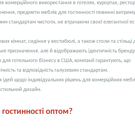
я комерційного використання в готелях, курортах, рестор
ачення, предмети меблів для гостинності повинні витрим
рим стандартам чистоти, не втрачаючи своєї елегантної ес
их кімнат, сидіння у вестибюлі, а також столи та стільці 
ьне призначення, але й відображають ідентичність бренду
 для готельного бізнесу в США, компанії гарантують, що
чність та відповідність галузевим стандартам.
х ідей щодо індивідуальних рішень для комерційних мебл
а стильний дизайн.
 гостинності оптом?