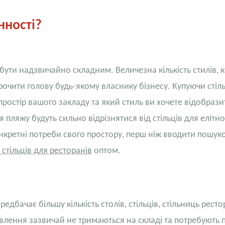
нності?
ути надзвичайно складним. Величезна кількість стилів, к
рочити голову будь-якому власнику бізнесу. Купуючи стіль
простір вашого закладу та який стиль ви хочете відобрази
 пляжу будуть сильно відрізнятися від стільців для елітн
нкретні потреби свого простору, перш ніж вводити пошук
стільців для ресторанів
оптом.
дбачає більшу кількість столів, стільців,
стільниць ресто
овлення зазвичай не тримаються на складі та потребують 