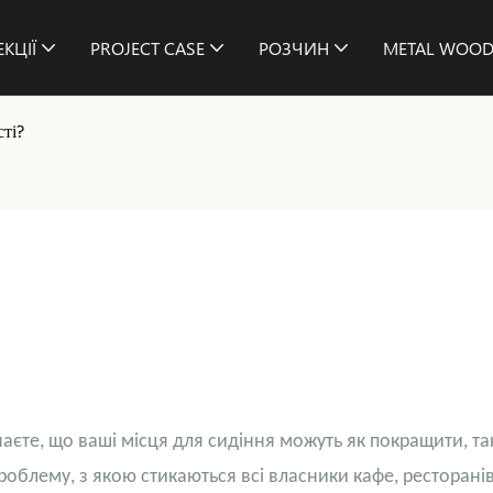
КЦІЇ
PROJECT CASE
РОЗЧИН
METAL WOOD
сті?
аєте, що ваші місця для сидіння можуть як покращити, так
облему, з якою стикаються всі власники кафе, ресторанів