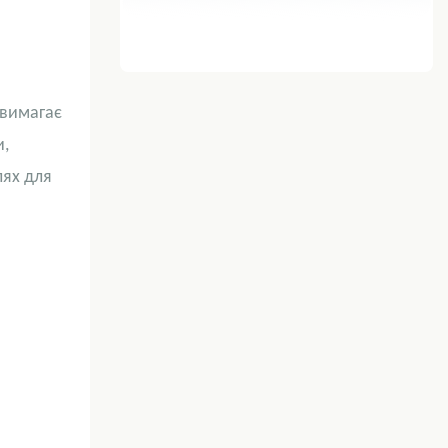
 вимагає
и,
лях для