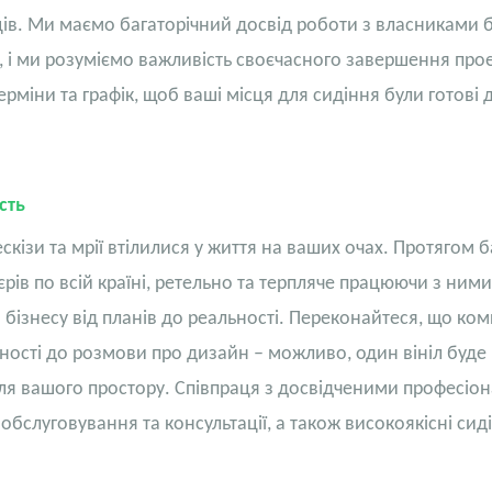
ців. Ми маємо багаторічний досвід роботи з власниками б
 і ми розуміємо важливість своєчасного завершення прое
рміни та графік, щоб ваші місця для сидіння були готові 
сть
ізи та мрії втілилися у життя на ваших очах. Протягом б
рів по всій країні, ретельно та терпляче працюючи з ним
бізнесу від планів до реальності. Переконайтеся, що комп
нності до розмови про дизайн – можливо, один вініл буд
 для вашого простору. Співпраця з досвідченими професіо
обслуговування та консультації, а також високоякісні сид