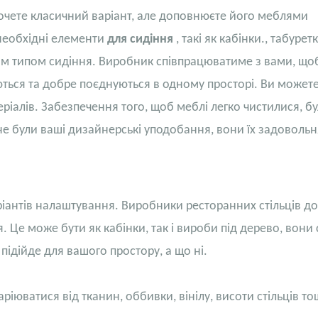
 хочете класичний варіант, але доповнюєте його меблями
необхідні елементи
для сидіння
, такі як
кабінки.
,
табурет
им типом сидіння. Виробник співпрацюватиме з вами, що
ються та добре поєднуються в одному просторі. Ви может
еріалів. Забезпечення того, щоб меблі легко чистилися, б
 були ваші дизайнерські уподобання, вони їх задовольн
ріантів налаштування. Виробники ресторанних стільців д
я. Це може бути як кабінки, так і вироби під дерево, вони 
ідійде для вашого простору, а що ні.
ріюватися від тканин, оббивки, вінілу, висоти стільців то