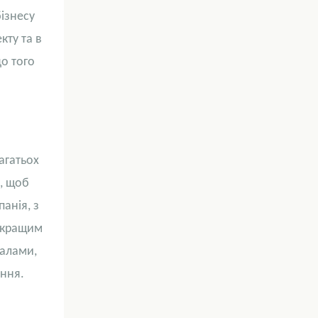
ізнесу
кту та в
до того
агатьох
и, щоб
анія, з
е кращим
налами,
іння.