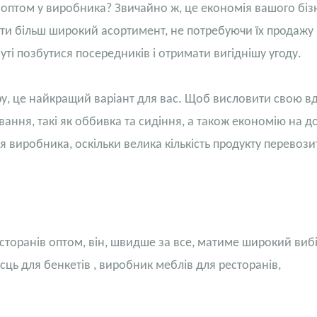
 оптом у виробника? Звичайно ж, це економія вашого біз
и більш широкий асортимент, не потребуючи їх продажу 
ті позбутися посередників і отримати вигіднішу угоду.
у, це найкращий варіант для вас. Щоб висловити свою вд
ння, такі як оббивка та сидіння, а також економію на до
я виробника, оскільки велика кількість продукту перевози
есторанів оптом, він, швидше за все, матиме широкий виб
сць для бенкетів
, виробник меблів для ресторанів,