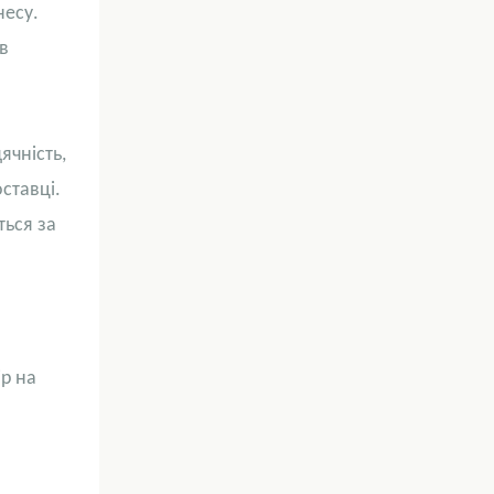
несу.
в
ячність,
ставці.
ться за
ір на