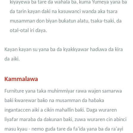
kiyayewa ba tare da wahala ba, kuma Yumeya yana ba
da tarin kayan daki na kasuwanci wanda aka tsara
musamman don biyan buƙatun alatu, tsaka-tsaki, da
otal-otal iri ɗaya.
Kayan kayan su yana ba da kyakkyawar haɗuwa da ƙira
da aiki.
Kammalawa
Furniture yana taka muhimmiyar rawa wajen samarwa
baƙi ƙwarewar baƙo na musamman da haɓaka
ingantaccen aiki a cikin mahallin baƙi. Daga wuraren
liyafar maraba da dakunan baƙi, zuwa wuraren cin abinci
masu kyau - nemo guda tare da fa'ida yana ba da ra'ayi