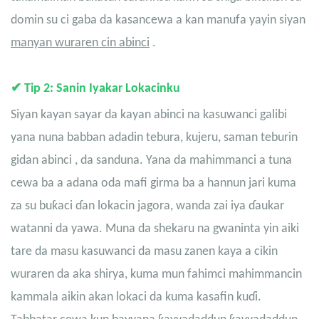
domin su ci gaba da kasancewa a kan manufa yayin siyan
manyan wuraren cin abinci
.
✔
Tip 2: Sanin Iyakar Lokacinku
Siyan kayan sayar da kayan abinci na kasuwanci galibi
yana nuna babban adadin tebura, kujeru,
saman teburin
gidan abinci
, da sanduna. Yana da mahimmanci a tuna
cewa ba a adana oda mafi girma ba a hannun jari kuma
za su buƙaci ɗan lokacin jagora, wanda zai iya ɗaukar
watanni da yawa. Muna da shekaru na gwaninta yin aiki
tare da masu kasuwanci da masu zanen kaya a cikin
wuraren da aka shirya, kuma mun fahimci mahimmancin
kammala aikin akan lokaci da kuma kasafin kuɗi.