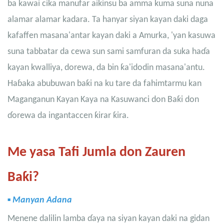
ba kawai cika manufar aikinsu ba amma kuma suna nuna
alamar alamar kadara. Ta hanyar siyan kayan daki daga
kafaffen masana'antar kayan daki a Amurka, 'yan kasuwa
suna tabbatar da cewa sun sami samfuran da suka haɗa
kayan kwalliya, dorewa, da bin ƙa'idodin masana'antu.
Haɓaka abubuwan baƙi na ku tare da fahimtarmu kan
Maganganun Kayan Kaya na Kasuwanci don Baƙi don
ɗorewa da ingantaccen ƙirar ƙira.
Me yasa Tafi Jumla don Zauren
Baƙi?
▪
Manyan Adana
Menene dalilin lamba ɗaya na siyan kayan daki na gidan