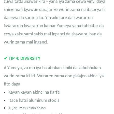
zuwa tattaunawar ƙira - yana iya zama cewa vinyl ɗaya
shine mafi kyawun darajar ko wurin zama na itace ya fi
dacewa da sararin ku. Yin aiki tare da ƙwararrun
ƙwararrun ƙwararrun kamar Yumeya yana tabbatar da
cewa zaku sami sabis mai inganci da shawara, ban da
wurin zama mai inganci.
✔
TIP 4: DIVERSITY
A Yumeya, za mu iya ba abokan ciniki da zaɓuɓɓukan
wurin zama iri-iri. Wuraren zama don gidajen abinci ya
fito daga:
Kayan kayan abinci na ƙarfe
Itace hatsi aluminum stools
Kujeru masu rufin abinci