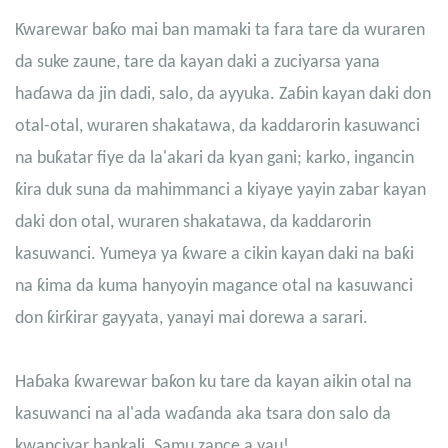
Ƙwarewar baƙo mai ban mamaki ta fara tare da wuraren
da suke zaune, tare da kayan daki a zuciyarsa yana
haɗawa da jin dadi, salo, da ayyuka. Zaɓin kayan daki don
otal-otal, wuraren shakatawa, da kaddarorin kasuwanci
na buƙatar fiye da la'akari da kyan gani; karko, ingancin
ƙira duk suna da mahimmanci a kiyaye yayin zabar kayan
daki don otal, wuraren shakatawa, da kaddarorin
kasuwanci. Yumeya ya ƙware a cikin kayan daki na baƙi
na ƙima da kuma hanyoyin magance otal na kasuwanci
don ƙirƙirar gayyata, yanayi mai dorewa a sarari.
Haɓaka ƙwarewar baƙon ku tare da kayan aikin otal na
kasuwanci na al'ada waɗanda aka tsara don salo da
kwanciyar hankali. Samu zance a yau!