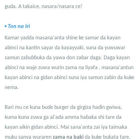
guda. A takaice, nasara/nasara ce!
▪
Ton na Iri
Kamar yadda masana'anta shine ke samar da kayan
abinci na kantin sayar da kayayyaki, suna da yuwuwar
samun zaɓuɓɓuka da yawa don zaɓar daga. Daga
kayan
abinci na waje
zuwa
wurin zama na liyafa
, masana'antun
kayan abinci na gidan abinci suna iya samun zaɓin da kuke
nema.
Bari mu ce kuna buɗe burger da girgiza haɗin gwiwa,
kuma kuna zuwa ga al'ada amma haɓaka shi tare da
kayan aikin gidan abinci. Mai sana'anta zai iya taimaka
muku sanya wuraren
zama na baƙi
da kuke buƙata tare,