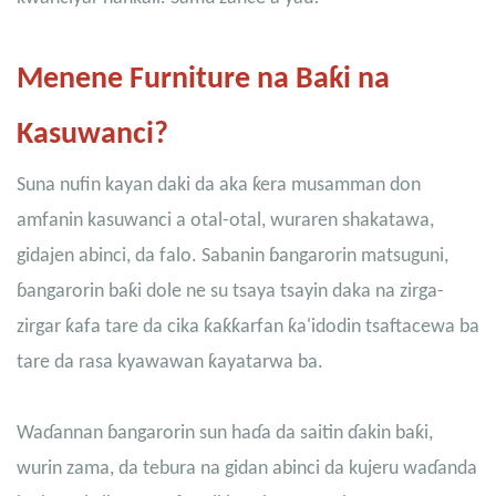
Menene Furniture na Baƙi na
Kasuwanci?
Suna nufin kayan daki da aka ƙera musamman don
amfanin kasuwanci a otal-otal, wuraren shakatawa,
gidajen abinci, da falo. Sabanin ɓangarorin matsuguni,
ɓangarorin baƙi dole ne su tsaya tsayin daka na zirga-
zirgar ƙafa tare da cika ƙaƙƙarfan ƙa'idodin tsaftacewa ba
tare da rasa kyawawan ƙayatarwa ba.
Waɗannan ɓangarorin sun haɗa da saitin ɗakin baƙi,
wurin zama, da tebura na gidan abinci da kujeru waɗanda