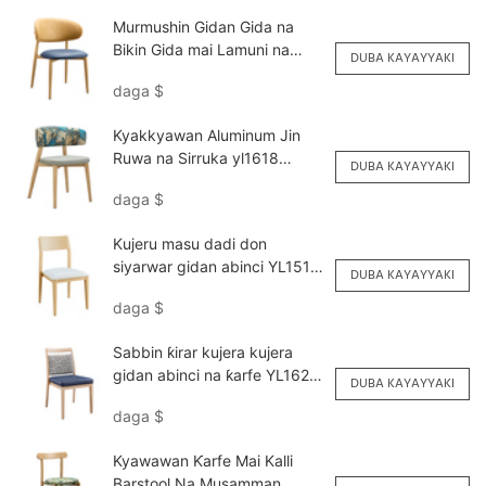
Murmushin Gidan Gida na
Bikin Gida mai Lamuni na
DUBA KAYAYYAKI
Oem Om Om Odm yl1645
daga
$
[1000000]
Kyakkyawan Aluminum Jin
Ruwa na Sirruka yl1618
DUBA KAYAYYAKI
[1000000]
daga
$
Kujeru masu dadi don
siyarwar gidan abinci YL1516
DUBA KAYAYYAKI
Yumeya
daga
$
Sabbin ƙirar kujera kujera
gidan abinci na ƙarfe YL1621L
DUBA KAYAYYAKI
Yumeya
daga
$
Kyawawan Ƙarfe Mai Kalli
Barstool Na Musamman