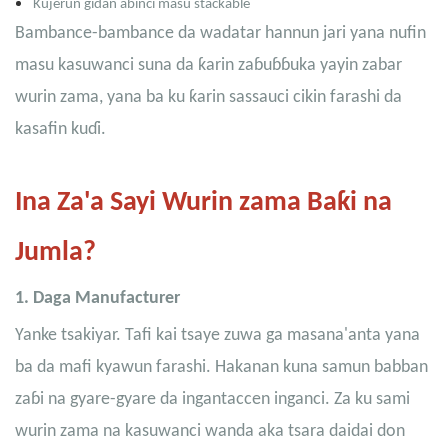
Kujerun gidan abinci masu stackable
Bambance-bambance da wadatar hannun jari yana nufin
masu kasuwanci suna da ƙarin zaɓuɓɓuka yayin zabar
wurin zama, yana ba ku ƙarin sassauci cikin farashi da
kasafin kuɗi.
Ina Za'a Sayi Wurin zama Baƙi na
Jumla?
1. Daga Manufacturer
Yanke tsakiyar. Tafi kai tsaye zuwa ga masana'anta yana
ba da mafi kyawun farashi. Hakanan kuna samun babban
zaɓi na gyare-gyare da ingantaccen inganci. Za ku sami
wurin zama na kasuwanci wanda aka tsara daidai don