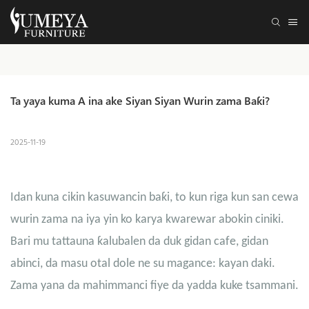
Ta yaya kuma A ina ake Siyan Siyan Wurin zama Baƙi?
2025-11-19
Idan kuna cikin kasuwancin baƙi, to kun riga kun san cewa
wurin zama na iya yin ko karya kwarewar abokin ciniki.
Bari mu tattauna ƙalubalen da duk gidan cafe, gidan
abinci, da masu otal dole ne su magance: kayan daki.
Zama yana da mahimmanci fiye da yadda kuke tsammani.