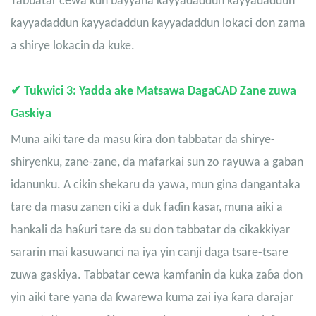
Tabbatar cewa kun bayyana ƙayyadaddun ƙayyadaddun
ƙayyadaddun ƙayyadaddun ƙayyadaddun lokaci don zama
a shirye lokacin da kuke.
✔
Tukwici 3: Yadda ake Matsawa Daga
CAD
Zane zuwa
Gaskiya
Muna aiki tare da masu ƙira don tabbatar da shirye-
shiryenku, zane-zane, da mafarkai sun zo rayuwa a gaban
idanunku. A cikin shekaru da yawa, mun gina dangantaka
tare da masu zanen ciki a duk faɗin ƙasar, muna aiki a
hankali da haƙuri tare da su don tabbatar da cikakkiyar
sararin mai kasuwanci na iya yin canji daga tsare-tsare
zuwa gaskiya. Tabbatar cewa kamfanin da kuka zaɓa don
yin aiki tare yana da ƙwarewa kuma zai iya ƙara darajar