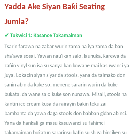
Yadda Ake Siyan Baƙi Seating
Jumla?
✔
Tukwici 1: Kasance Takamaiman
Tsarin farawa na zabar wurin zama na iya zama da ban
sha'awa sosai. Yawan nau'ikan salo, launuka, ƙarewa da
zaɓin vinyl sun isa su sanya kan kowane mai kasuwanci ya
juya. Lokacin siyan siyar da stools, yana da taimako don
sanin abin da kuke so, menene sararin wurin da kuke
buƙata, da wane salo kuke son nunawa. Misali, stools na
kantin ice cream kusa da rairayin bakin teku zai
bambanta da yawa daga stools don babban gidan abinci.
Yana da hankali ga masu kasuwanci su fahimci
takamaiman buƙatun sararinsu kafin su shiga binciken su