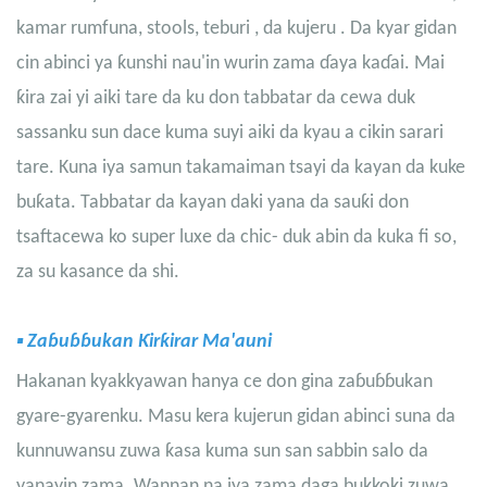
kamar
rumfuna
,
stools
,
teburi
, da
kujeru
. Da kyar gidan
cin abinci ya ƙunshi nau'in wurin zama ɗaya kaɗai. Mai
ƙira zai yi aiki tare da ku don tabbatar da cewa duk
sassanku sun dace kuma suyi aiki da kyau a cikin sarari
tare. Kuna iya samun takamaiman tsayi da kayan da kuke
buƙata. Tabbatar da kayan daki yana da sauƙi don
tsaftacewa ko super luxe da chic- duk abin da kuka fi so,
za su kasance da shi.
▪
Zaɓuɓɓukan Ƙirƙirar Ma'auni
Hakanan kyakkyawan hanya ce don gina zaɓuɓɓukan
gyare-gyarenku. Masu kera kujerun gidan abinci suna da
kunnuwansu zuwa ƙasa kuma sun san sabbin salo da
yanayin zama. Wannan na iya zama daga bukkoki zuwa