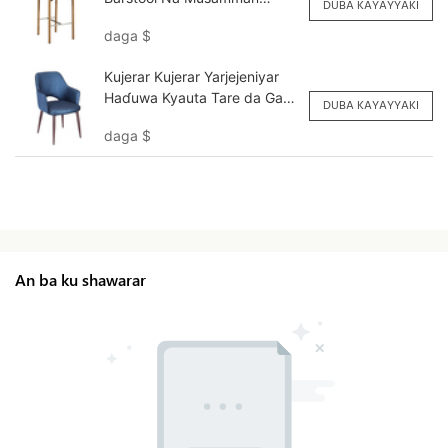
DUBA KAYAYYAKI
YG7256-FB Yumeya
daga
$
Kujerar Kujerar Yarjejeniyar
Haɗuwa Kyauta Tare da Gap
DUBA KAYAYYAKI
NF101 Yumeya
daga
$
An ba ku shawarar