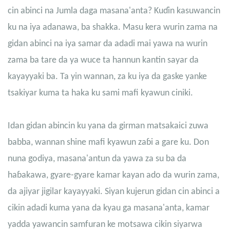
cin abinci na Jumla daga masana'anta? Kuɗin kasuwancin
ku na iya adanawa, ba shakka. Masu kera wurin zama na
gidan abinci na iya samar da adadi mai yawa na wurin
zama ba tare da ya wuce ta hannun kantin sayar da
kayayyaki ba. Ta yin wannan, za ku iya da gaske yanke
tsakiyar kuma ta haka ku sami mafi kyawun ciniki.
Idan gidan abincin ku yana da girman matsakaici zuwa
babba, wannan shine mafi kyawun zaɓi a gare ku. Don
nuna godiya, masana'antun da yawa za su ba da
haɓakawa, gyare-gyare kamar kayan ado da wurin zama,
da ajiyar jigilar kayayyaki. Siyan kujerun gidan cin abinci a
cikin adadi kuma yana da kyau ga masana'anta, kamar
yadda yawancin samfuran ke motsawa cikin siyarwa