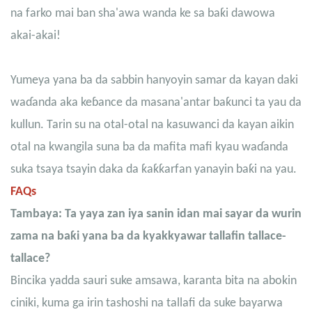
na farko mai ban sha'awa wanda ke sa baƙi dawowa
akai-akai!
Yumeya yana ba da sabbin hanyoyin samar da kayan daki
waɗanda aka keɓance da masana'antar baƙunci ta yau da
kullun. Tarin su na otal-otal na kasuwanci da kayan aikin
otal na kwangila suna ba da mafita mafi kyau waɗanda
suka tsaya tsayin daka da ƙaƙƙarfan yanayin baƙi na yau.
FAQs
Tambaya: Ta yaya zan iya sanin idan mai sayar da wurin
zama na baƙi yana ba da kyakkyawar tallafin tallace-
tallace?
Bincika yadda sauri suke amsawa, karanta bita na abokin
ciniki, kuma ga irin tashoshi na tallafi da suke bayarwa