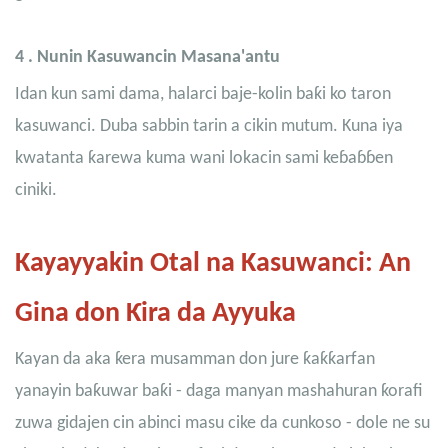
4
. Nunin Kasuwancin Masana'antu
Idan kun sami dama, halarci baje-kolin baƙi ko taron
kasuwanci. Duba sabbin tarin a cikin mutum. Kuna iya
kwatanta ƙarewa kuma wani lokacin sami keɓaɓɓen
ciniki.
Kayayyakin Otal na Kasuwanci: An
Gina don Ƙira da Ayyuka
Kayan da aka ƙera musamman don jure ƙaƙƙarfan
yanayin baƙuwar baƙi - daga manyan mashahuran ƙorafi
zuwa gidajen cin abinci masu cike da cunkoso - dole ne su