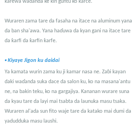
ƙarewa waɗanda ke ƙin guntu ko karce.
Wuraren zama tare da fasaha na itace na aluminum yana
da ban sha'awa. Yana haɗuwa da kyan gani na itace tare
da ƙarfi da ƙarfin ƙarfe.
▪
Kiyaye Jigon ku daidai
Ya kamata wurin zama ku ji kamar nasa ne. Zaɓi kayan
daki waɗanda suka dace da salon ku, ko na masana'antu
ne, na bakin teku, ko na gargajiya. Ƙananan wurare suna
da kyau tare da layi mai tsabta da launuka masu tsaka.
Wuraren al'ada sun fito waje tare da katako mai dumi da
yadudduka masu laushi.