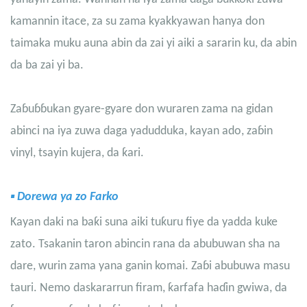
kamannin itace, za su zama kyakkyawan hanya don
taimaka muku auna abin da zai yi aiki a sararin ku, da abin
da ba zai yi ba.
Zaɓuɓɓukan gyare-gyare don wuraren zama na gidan
abinci na iya zuwa daga yadudduka, kayan ado, zaɓin
vinyl, tsayin kujera, da ƙari.
▪
Dorewa ya zo Farko
Kayan daki na baƙi suna aiki tuƙuru fiye da yadda kuke
zato. Tsakanin taron abincin rana da abubuwan sha na
dare, wurin zama yana ganin komai. Zaɓi abubuwa masu
tauri. Nemo daskararrun firam, ƙarfafa haɗin gwiwa, da