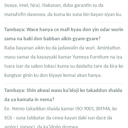
(waya, imel, hira). Hakanan, duba garantin su da
manufofin dawowa, da kuma ko suna bin bayan siyan ku.
Tambaya: Wace hanya ce mafi kyau don yin odar wurin
zama na baƙi don babban aikin gyare-gyare?
Raba bayanan aikin ku da jadawalin da wuri. Amintattun
masu samar da kayayyaki kamar Yumeya Furniture na iya
tsara isar da saƙon lokaci kuma su daidaita tare da ƙira ko
ƙungiyar ginin ku don kiyaye komai akan hanya.
Tambaya: Shin akwai wasu ka'idoji ko takaddun shaida
da ya kamata in nema?
Ee. Nemo takaddun shaida kamar ISO 9001, BIFMA, ko
SGS - suna tabbatar da cewa kayan daki sun dace da
aminci, inganci, da ka'idojin dorewa.