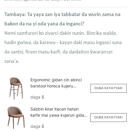
Tambaya: Ta yaya zan iya tabbatar da wurin zama na
baƙon da na yi oda yana da inganci?
Nemi samfurori ko ziyarci ɗakin nunin. Bincika walda,
haɗin gwiwa, da ƙarewa - kayan daki masu inganci suna
da santsi, firam masu ƙarfi, da daidaiton ƙwararrun
sana'a.
Ergonomic gidan cin abinci
barstool horeca kujeru
DUBA KAYAYYAKI
YG7316 Yumeya
daga
$
Sabbin ƙirar itacen hatsin
ƙarfe mai yawa kujerun gidan
DUBA KAYAYYAKI
abinci YQF2113 Yumeya
daga
$