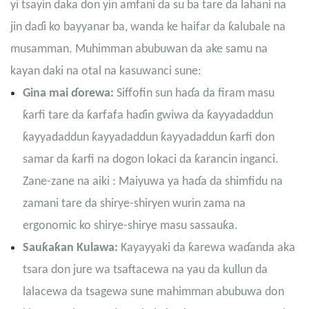
yi tsayin daka don yin amfani da su ba tare da lahani na
jin daɗi ko bayyanar ba, wanda ke haifar da ƙalubale na
musamman. Muhimman abubuwan da ake samu na
kayan daki na otal na kasuwanci sune:
Gina mai ɗorewa:
Siffofin sun haɗa da firam masu
ƙarfi tare da ƙarfafa haɗin gwiwa da ƙayyadaddun
ƙayyadaddun ƙayyadaddun ƙayyadaddun ƙarfi don
samar da ƙarfi na dogon lokaci da ƙarancin inganci.
Zane-zane na aiki : Maiyuwa ya haɗa da shimfidu na
zamani tare da shirye-shiryen wurin zama na
ergonomic ko shirye-shirye masu sassauƙa.
Sauƙaƙan Kulawa:
Kayayyaki da ƙarewa waɗanda aka
tsara don jure wa tsaftacewa na yau da kullun da
lalacewa da tsagewa sune mahimman abubuwa don