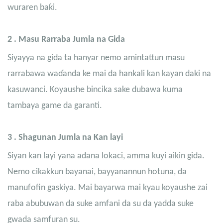
wuraren baƙi.
2
. Masu Rarraba Jumla na Gida
Siyayya na gida ta hanyar nemo amintattun masu
rarrabawa waɗanda ke mai da hankali kan kayan daki na
kasuwanci. Koyaushe bincika sake dubawa kuma
tambaya game da garanti.
3
. Shagunan Jumla na Kan layi
Siyan kan layi yana adana lokaci, amma kuyi aikin gida.
Nemo cikakkun bayanai, bayyanannun hotuna, da
manufofin gaskiya. Mai bayarwa mai kyau koyaushe zai
raba abubuwan da suke amfani da su da yadda suke
gwada samfuran su.