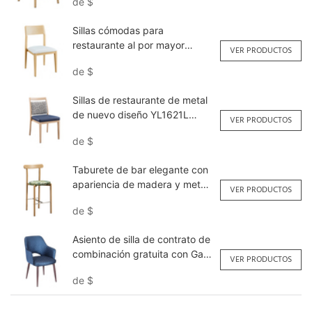
de
$
Sillas cómodas para
restaurante al por mayor
VER PRODUCTOS
YL1516 Yumeya
de
$
Sillas de restaurante de metal
de nuevo diseño YL1621L
VER PRODUCTOS
Yumeya
de
$
Taburete de bar elegante con
apariencia de madera y metal
VER PRODUCTOS
personalizado YG7256-FB
de
$
Yumeya
Asiento de silla de contrato de
combinación gratuita con Gap
VER PRODUCTOS
NF101 Yumeya
de
$