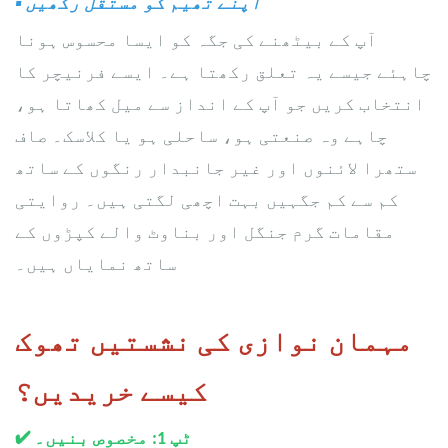
اپنے تھیم کو مستقل رکھیں
▪
آپ کے بیٹھنے کی جگہ کو ایسا محسوس ہونا
چاہئے جیسے یہ تعلق رکھتا ہے۔ ایسے فرنیچر کا
انتخاب کریں جو آپ کے انداز سے میل کھاتا ہو،
چاہے وہ صنعتی ہو، ساحلی ہو یا کلاسک۔ صاف
ستھرا لائنوں اور غیر جانبدار رنگوں کے ساتھ
کم سے کم جگہیں بہت اچھی لگتی ہیں۔ روایتی
مقامات گرم جنگل اور بناوٹ والے کپڑوں کے
ساتھ نمایاں ہیں۔
مہمان نوازی کی نشستیں تھوک
کیسے خریدیں؟
ٹپ 1: مخصوص بنیں۔
✔