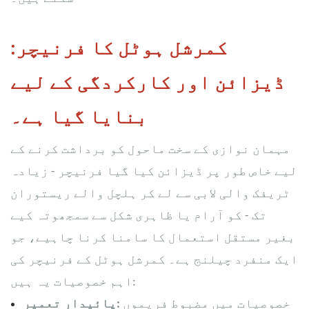
کمرشل ہوٹل کا فرنیچر:
ڈیزائن اور کارکردگی کے لیے
بنایا گیا ہے۔
مہمان نوازی کے سخت ماحول کو برداشت کرنے کے
لیے خاص طور پر ڈیزائن کیا گیا فرنیچر - زیادہ
ٹریفک والی لابی سے لے کر ہلچل والے ریستوران
تک - کو آرام یا ظاہری شکل سے سمجھوتہ کیے
بغیر مستقل استعمال کا سامنا کرنا چاہیے، جو
ایک منفرد چیلنج ہے۔ کمرشل ہوٹل کے فرنیچر کی
اہم خصوصیات یہ ہیں:
خصوصیات میں مضبوط فریموں
پائیدار تعمیر: