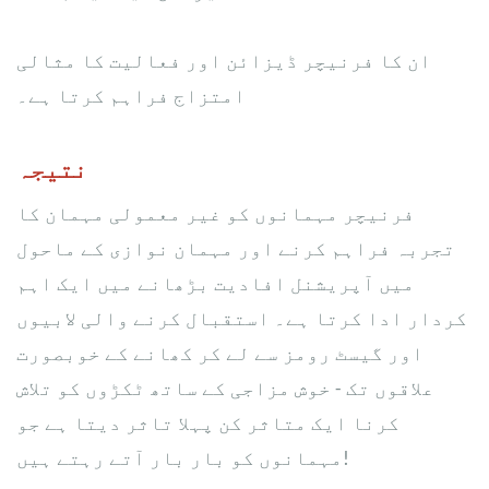
ان کا فرنیچر ڈیزائن اور فعالیت کا مثالی
امتزاج فراہم کرتا ہے۔
نتیجہ
فرنیچر مہمانوں کو غیر معمولی مہمان کا
تجربہ فراہم کرنے اور مہمان نوازی کے ماحول
میں آپریشنل افادیت بڑھانے میں ایک اہم
کردار ادا کرتا ہے۔ استقبال کرنے والی لابیوں
اور گیسٹ رومز سے لے کر کھانے کے خوبصورت
علاقوں تک - خوش مزاجی کے ساتھ ٹکڑوں کو تلاش
کرنا ایک متاثر کن پہلا تاثر دیتا ہے جو
مہمانوں کو بار بار آتے رہتے ہیں!