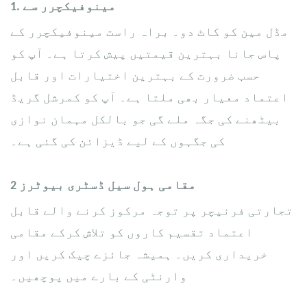
1. مینوفیکچرر سے
مڈل مین کو کاٹ دو۔ براہ راست مینوفیکچرر کے
پاس جانا بہترین قیمتیں پیش کرتا ہے۔ آپ کو
حسب ضرورت کے بہترین اختیارات اور قابل
اعتماد معیار بھی ملتا ہے۔ آپ کو کمرشل گریڈ
بیٹھنے کی جگہ ملے گی جو بالکل مہمان نوازی
کی جگہوں کے لیے ڈیزائن کی گئی ہے۔
​مقامی ہول سیل ڈسٹری بیوٹرز
2
تجارتی فرنیچر پر توجہ مرکوز کرنے والے قابل
اعتماد تقسیم کاروں کو تلاش کرکے مقامی
خریداری کریں۔ ہمیشہ جائزے چیک کریں اور
وارنٹی کے بارے میں پوچھیں۔