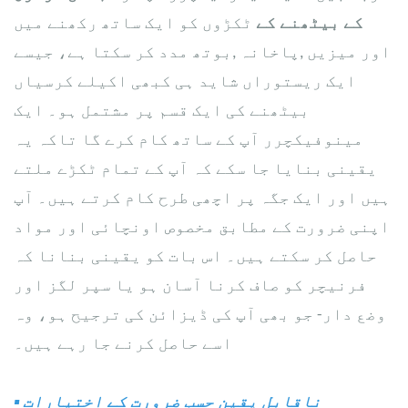
کے بیٹھنے کے
ٹکڑوں کو ایک ساتھ رکھنے میں
اور
میزیں
,
پاخانہ
,
بوتھ
مدد کر سکتا ہے، جیسے
​ایک ریستوراں شاید ہی کبھی اکیلے
کرسیاں
بیٹھنے کی ایک قسم پر مشتمل ہو۔ ایک
مینوفیکچرر آپ کے ساتھ کام کرے گا تاکہ یہ
یقینی بنایا جا سکے کہ آپ کے تمام ٹکڑے ملتے
ہیں اور ایک جگہ پر اچھی طرح کام کرتے ہیں۔ آپ
اپنی ضرورت کے مطابق مخصوص اونچائی اور مواد
حاصل کر سکتے ہیں۔ اس بات کو یقینی بنانا کہ
فرنیچر کو صاف کرنا آسان ہو یا سپر لگز اور
وضع دار- جو بھی آپ کی ڈیزائن کی ترجیح ہو، وہ
اسے حاصل کرنے جا رہے ہیں۔
ناقابل یقین حسب ضرورت کے اختیارات
▪