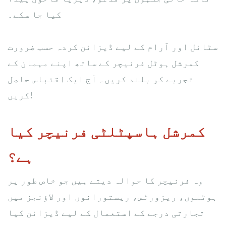
کیا جا سکے۔
سٹائل اور آرام کے لیے ڈیزائن کردہ حسب ضرورت
کمرشل ہوٹل فرنیچر کے ساتھ اپنے مہمان کے
تجربے کو بلند کریں۔ آج ایک اقتباس حاصل
کریں!
کمرشل ہاسپٹلٹی فرنیچر کیا
ہے؟
وہ فرنیچر کا حوالہ دیتے ہیں جو خاص طور پر
ہوٹلوں، ریزورٹس، ریستورانوں اور لاؤنجز میں
تجارتی درجے کے استعمال کے لیے ڈیزائن کیا