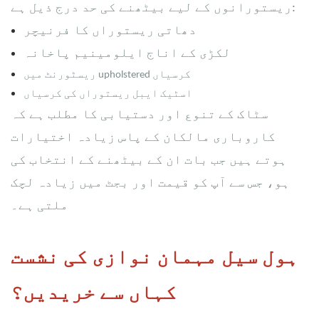
ریستورانوں کے لیے بیٹھنے کی حد درج ذیل ہے:
دھاتی ریستوراں کا فرنیچر
لکڑی کے اناج ایلومینیم پاخانہ
ریسٹورنٹ میں upholstered کرسیاں
اسٹیک ایبل ریستوراں کی کرسیاں
سٹاک کے تنوع اور دستیابی کا مطلب ہے کہ
کاروباری مالکان کے پاس زیادہ اختیارات
ہوتے ہیں جب بات ان کے بیٹھنے کے انتخاب کی
ہو، جس سے آپ کو قیمت اور بجٹ میں زیادہ لچک
ملتی ہے۔
ہول سیل مہمان نوازی کی نشست
کہاں سے خریدیں؟