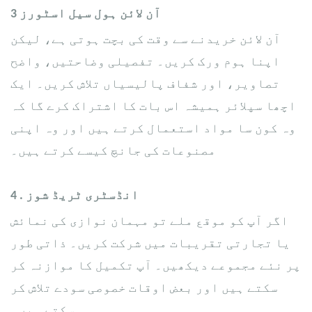
​آن لائن ہول سیل اسٹورز
3
آن لائن خریدنے سے وقت کی بچت ہوتی ہے، لیکن
اپنا ہوم ورک کریں۔ تفصیلی وضاحتیں، واضح
تصاویر، اور شفاف پالیسیاں تلاش کریں۔ ایک
اچھا سپلائر ہمیشہ اس بات کا اشتراک کرے گا کہ
وہ کون سا مواد استعمال کرتے ہیں اور وہ اپنی
مصنوعات کی جانچ کیسے کرتے ہیں۔
. انڈسٹری ٹریڈ شوز
4
اگر آپ کو موقع ملے تو مہمان نوازی کی نمائش
یا تجارتی تقریبات میں شرکت کریں۔ ذاتی طور
پر نئے مجموعے دیکھیں۔ آپ تکمیل کا موازنہ کر
سکتے ہیں اور بعض اوقات خصوصی سودے تلاش کر
سکتے ہیں۔