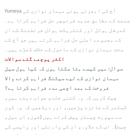
Yumeya آج کی ابھرتی ہوئی مہمان نوازی کی
صنعت کے مطابق جدید فرنیچر حل فراہم کرتا ہے۔
کمرشل ہوٹل اور کنٹریکٹ ہوٹل فرنشننگ کے ان
کے مجموعے اعلیٰ حل فراہم کرتے ہیں جو آج کے
سخت مہمان نوازی کے ماحول کے خلاف کھڑے ہیں۔
اکثر پوچھے گئے سوالات
سوال: میں کیسے بتا سکتا ہوں کہ کیا ہول سیل
مہمان نوازی کے لیے سیٹنگ فراہم کرنے والا
فروخت کے بعد اچھی مدد فراہم کرتا ہے؟
چیک کریں کہ وہ کتنی جلدی جواب دیتے ہیں،
کسٹمر کے جائزے پڑھیں، اور دیکھیں کہ وہ کون
سے سپورٹ چینلز پیش کرتے ہیں (فون، ای میل،
چیٹ)۔ اس کے علاوہ، ان کی وارنٹی اور واپسی کی