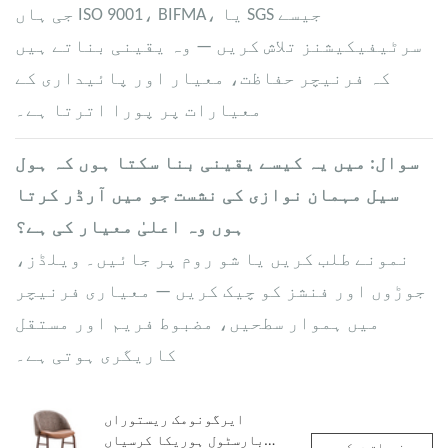
جی ہاں ISO 9001، BIFMA، یا SGS جیسے
سرٹیفیکیشنز تلاش کریں — وہ یقینی بناتے ہیں
کہ فرنیچر حفاظت، معیار اور پائیداری کے
معیارات پر پورا اترتا ہے۔
سوال: میں یہ کیسے یقینی بنا سکتا ہوں کہ ہول
سیل مہمان نوازی کی نشست جو میں آرڈر کرتا
ہوں وہ اعلیٰ معیار کی ہے؟
نمونے طلب کریں یا شو روم پر جائیں۔ ویلڈز،
جوڑوں اور فنشز کو چیک کریں — معیاری فرنیچر
میں ہموار سطحیں، مضبوط فریم اور مستقل
کاریگری ہوتی ہے۔
ایرگونومک ریستوراں
بارسٹول ہوریکا کرسیاں
مصنوعات دیکھیں