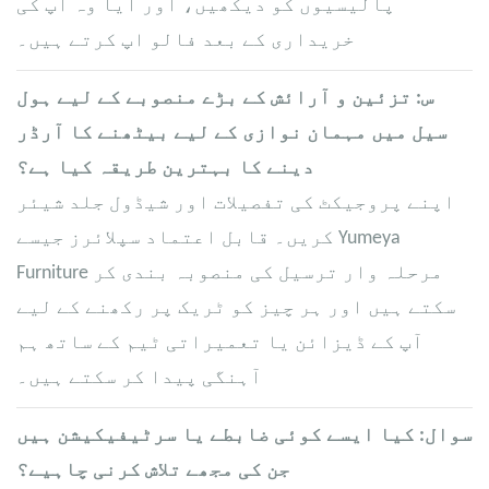
پالیسیوں کو دیکھیں، اور آیا وہ آپ کی
خریداری کے بعد فالو اپ کرتے ہیں۔
س: تزئین و آرائش کے بڑے منصوبے کے لیے ہول
سیل میں مہمان نوازی کے لیے بیٹھنے کا آرڈر
دینے کا بہترین طریقہ کیا ہے؟
اپنے پروجیکٹ کی تفصیلات اور شیڈول جلد شیئر
کریں۔ قابل اعتماد سپلائرز جیسے Yumeya
Furniture مرحلہ وار ترسیل کی منصوبہ بندی کر
سکتے ہیں اور ہر چیز کو ٹریک پر رکھنے کے لیے
آپ کے ڈیزائن یا تعمیراتی ٹیم کے ساتھ ہم
آہنگی پیدا کر سکتے ہیں۔
سوال: کیا ایسے کوئی ضابطے یا سرٹیفیکیشن ہیں
جن کی مجھے تلاش کرنی چاہیے؟