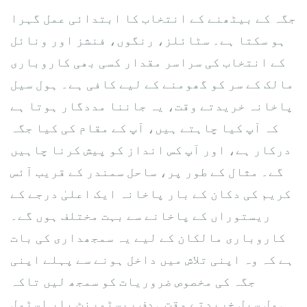
جگہ کے بیٹھنے کے انتخاب کا ابتدائی عمل گہرا
ہو سکتا ہے۔ سٹائلز، رنگوں، فنشز اور ونائل
کے انتخاب کی سراسر مقدار کسی بھی کاروباری
مالک کے سر کو گھومنے کے لیے کافی ہے۔ ہول سیل
پاخانہ خریدتے وقت، یہ جاننا مددگار ہوتا ہے
کہ آپ کیا چاہتے ہیں، آپ کے مقام کی کیا جگہ
درکار ہے، اور آپ کس انداز کو پیش کرنا چاہیں
گے۔ مثال کے طور پر، ساحل سمندر کے قریب آئس
کریم کی دکان کے بار پاخانہ ایک اعلیٰ درجے کے
ریستوراں کے پاخانے سے بہت مختلف ہوں گے۔
کاروباری مالکان کے لیے یہ سمجھداری کی بات
ہے کہ وہ اپنی تلاش میں داخل ہونے سے پہلے اپنی
جگہ کی مخصوص ضروریات کو سمجھ لیں تاکہ
ہول سیل خریدتے وقت ہدف
ریسٹورنٹ بار اسٹول