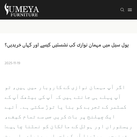
ہول سیل میں مہمان نوازی کی نشستیں کیسے اور کہاں خریدیں؟
2025-11-19
اگر آپ مہمان نوازی کے کاروبار میں ہیں، تو
آپ پہلے ہی جانتے ہیں کہ آپ کی بیٹھک آپ کے
کسٹمر کے تجربے کو بنا یا توڑ سکتی ہے۔ آئیے
ایک چیلنج پر بات کریں جس سے تمام کیفے،
ریستوراں اور ہوٹل کے مالکان کو نمٹنا چاہیے:
فرنیچر۔ بیٹھنا آپ کے احساس سے زیادہ اہمیت