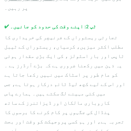
پر رہیں۔
ٹپ 2: اپنے وقت کی حدود کو جانیں۔
✔
تجارتی ریستوراں کے فرنیچر کی خریداری کا
مطلب اکثر میزیں، کرسیاں،
ریستوراں کے ٹیبل
ٹاپس
، اور بار اسٹولز
کی ایک بڑی مقدار ہوتی
یہ ذہن میں رکھنا ضروری ہے کہ بڑے آرڈرز
۔
ہے
کو عام طور پر اسٹاک میں نہیں رکھا جاتا ہے
اور اس کے لیے کچھ لیڈ ٹائم درکار ہوتا ہے، جس
میں کئی مہینے لگ سکتے ہیں۔ ہمارے پاس
کاروباری مالکان اور ڈیزائنرز کے ساتھ
پنڈال کی جگہوں پر کام کرنے کا برسوں کا
تجربہ ہے، اور ہم کسی پروجیکٹ کو وقت اور بجٹ