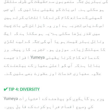
کی بہترین جگہ منصوبوں سے حقیقت کی طرف منتقل
ہو سکتی ہے۔ اس بات کو یقینی بنائیں کہ آپ جس
کمپنی کے ساتھ کام کرنے کا انتخاب کرتے ہیں
اس کے پاس تجربہ ہے اور وہ ڈیزائن کی بات چیت
میں قدر بڑھا سکتی ہے- یہ ہو سکتا ہے کہ ایک
ونائل بہتر قیمت ہو یا آپ کی جگہ کے لیے لکڑی
کا سیٹنگ زیادہ موزوں ہو۔ تجربہ کار پیشہ ور
افراد جیسے Yumeya کے ساتھ کام کرنا یقینی
بناتا ہے کہ آپ کو اعلیٰ معیار کے بیٹھنے کے
علاوہ معیاری خدمات اور مشورے بھی ملیں گے۔
✔
TIP 4: DIVERSITY
Yumeya پر، ہم گاہکوں کو بیٹھنے کے اختیارات
کی وسیع اقسام فراہم کرنے کے قابل ہیں۔