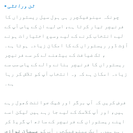
ٹن ورائٹی
▪
چونکہ مینوفیکچرر ہی ہول سیل ریستوراں کا
فرنیچر تیار کرتا ہے، اس لیے ان کے پاس آپ کے
لیے انتخاب کرنے کے لیے وسیع اختیارات ہونے
آؤٹ ڈور ریستوراں کے
کا امکان زیادہ ہوتا ہے۔
،
تک
ضیافت کے بیٹھنے
لے کر
سے
فرنیچر
ریستوراں کا فرنیچر بنانے والے کے پاس سب سے
زیادہ امکان ہے کہ وہ انتخاب آپ کو تلاش کر رہا
ہے۔
فرض کریں کہ آپ برگر اور شیک جوائنٹ کھول رہے
ہیں، اور آپ کلاسک کے لیے جا رہے ہیں لیکن اسے
اپنے ریستوراں کے فرنیچر کے ساتھ اپ گریڈ کر
رہے ہیں۔ ایک مینوفیکچرر آپ کو
مہمان نوازی