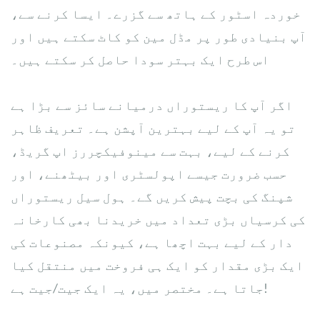
خوردہ اسٹور کے ہاتھ سے گزرے۔ ایسا کرنے سے،
آپ بنیادی طور پر مڈل مین کو کاٹ سکتے ہیں اور
اس طرح ایک بہتر سودا حاصل کر سکتے ہیں۔
اگر آپ کا ریستوراں درمیانے سائز سے بڑا ہے
تو یہ آپ کے لیے بہترین آپشن ہے۔ تعریف ظاہر
کرنے کے لیے، بہت سے مینوفیکچررز اپ گریڈ،
حسب ضرورت جیسے اپولسٹری اور بیٹھنے، اور
شپنگ کی بچت پیش کریں گے۔ ہول سیل ریستوراں
کی کرسیاں بڑی تعداد میں خریدنا بھی کارخانہ
دار کے لیے بہت اچھا ہے، کیونکہ مصنوعات کی
ایک بڑی مقدار کو ایک ہی فروخت میں منتقل کیا
جاتا ہے۔ مختصر میں، یہ ایک جیت/جیت ہے!