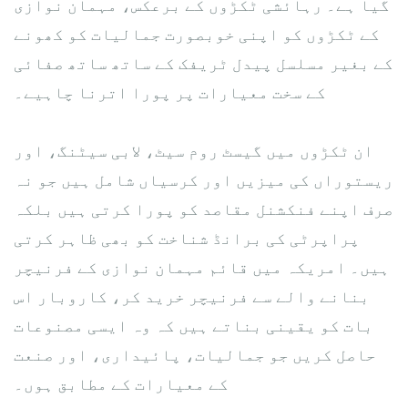
گیا ہے۔ رہائشی ٹکڑوں کے برعکس، مہمان نوازی
کے ٹکڑوں کو اپنی خوبصورت جمالیات کو کھونے
کے بغیر مسلسل پیدل ٹریفک کے ساتھ ساتھ صفائی
کے سخت معیارات پر پورا اترنا چاہیے۔
ان ٹکڑوں میں گیسٹ روم سیٹ، لابی سیٹنگ، اور
ریستوراں کی میزیں اور کرسیاں شامل ہیں جو نہ
صرف اپنے فنکشنل مقاصد کو پورا کرتی ہیں بلکہ
پراپرٹی کی برانڈ شناخت کو بھی ظاہر کرتی
ہیں۔ امریکہ میں قائم مہمان نوازی کے فرنیچر
بنانے والے سے فرنیچر خرید کر، کاروبار اس
بات کو یقینی بناتے ہیں کہ وہ ایسی مصنوعات
حاصل کریں جو جمالیات، پائیداری، اور صنعت
کے معیارات کے مطابق ہوں۔