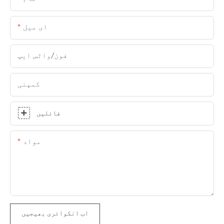
ای میل
فون/واٹس ایپ
کمپنی
فائلیں
مواد
اب انکوائری بھیجیں