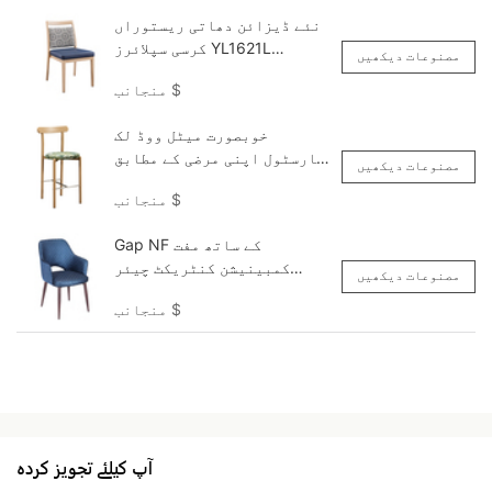
نئے ڈیزائن دھاتی ریستوراں
کرسی سپلائرز YL1621L
مصنوعات دیکھیں
Yumeya
$
منجانب
خوبصورت میٹل ووڈ لک
بارسٹول اپنی مرضی کے مطابق
مصنوعات دیکھیں
YG7256-FB Yumeya
$
منجانب
Gap NF کے ساتھ مفت
کمبینیشن کنٹریکٹ چیئر
مصنوعات دیکھیں
سیٹ101 Yumeya
$
منجانب
آپ کیلئے تجویز کردہ