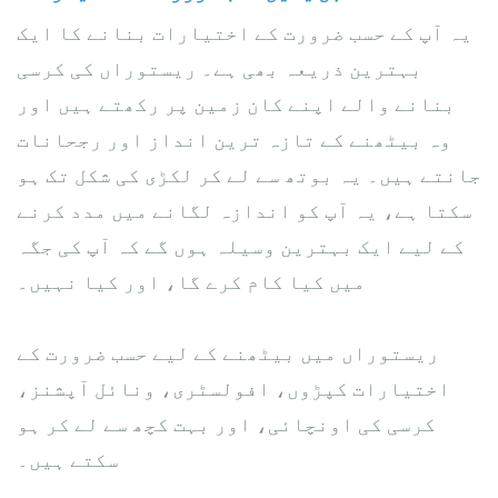
یہ آپ کے حسب ضرورت کے اختیارات بنانے کا ایک
بہترین ذریعہ بھی ہے۔ ریستوراں کی کرسی
بنانے والے اپنے کان زمین پر رکھتے ہیں اور
وہ بیٹھنے کے تازہ ترین انداز اور رجحانات
جانتے ہیں۔ یہ بوتھ سے لے کر لکڑی کی شکل تک ہو
سکتا ہے، یہ آپ کو اندازہ لگانے میں مدد کرنے
کے لیے ایک بہترین وسیلہ ہوں گے کہ آپ کی جگہ
میں کیا کام کرے گا، اور کیا نہیں۔
ریستوراں میں بیٹھنے کے لیے حسب ضرورت کے
اختیارات کپڑوں، افولسٹری، ونائل آپشنز،
کرسی کی اونچائی، اور بہت کچھ سے لے کر ہو
سکتے ہیں۔