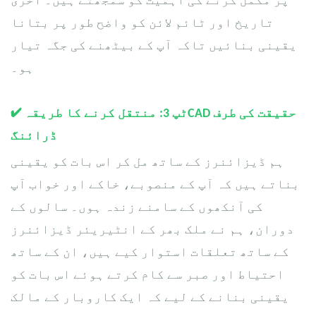
پر مکمل کرنے کی اہمیت کو سمجھتے ہیں۔ آخری
تاریخ اور ٹائم لائن کو واضح طور پر بتانا
یقینی بنائیں تاکہ آپ کے بیٹھنے کی جگہ تیار
ہو۔
حقیقت کی طرف
CAD
ٹپ 3: منتقل کرنے کا طریقہ
✔
ڈرائنگ
ہم ڈیزائنرز کے ساتھ مل کر اس بات کو یقینی
بناتے ہیں کہ آپ کے منصوبے، خاکے اور خواب آپ
کی آنکھوں کے سامنے زندہ ہوں۔ سالوں کے
دوران، ہم نے ملک بھر کے انٹیریئر ڈیزائنرز
کے ساتھ تعلقات استوار کیے ہیں، ان کے ساتھ
احتیاط اور صبر سے کام کرتے ہوئے اس بات کو
یقینی بنانے کے لیے کہ ایک کاروبار کے مالک