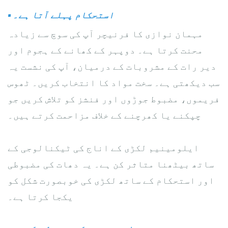
استحکام پہلے آتا ہے۔
▪
مہمان نوازی کا فرنیچر آپ کی سوچ سے زیادہ
محنت کرتا ہے۔ دوپہر کے کھانے کے ہجوم اور
دیر رات کے مشروبات کے درمیان، آپ کی نشست یہ
سب دیکھتی ہے۔ سخت مواد کا انتخاب کریں۔ ٹھوس
فریموں، مضبوط جوڑوں اور فنشز کو تلاش کریں جو
چپکنے یا کھرچنے کے خلاف مزاحمت کرتے ہیں۔
ایلومینیم لکڑی کے اناج کی ٹیکنالوجی کے
ساتھ بیٹھنا متاثر کن ہے۔ یہ دھات کی مضبوطی
اور استحکام کے ساتھ لکڑی کی خوبصورت شکل کو
یکجا کرتا ہے۔