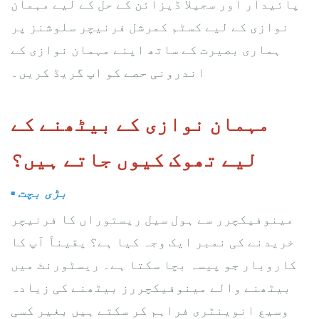
پائیدار اور سجیلا ڈیزائن کے حل کے لیے مہمان
نوازی کے لیے کسٹم کمرشل فرنیچر سلوشنز پر
ہماری بصیرت کے ساتھ اپنے مہمان نوازی کے
اندرونی حصے کو اپ گریڈ کریں۔
مہمان نوازی کے بیٹھنے کے
لیے تھوک کیوں جاتے ہیں؟
بڑی بچت
▪
مینوفیکچرر سے ہول سیل ریستوراں کا فرنیچر
خریدنے کی نمبر ایک وجہ کیا ہے؟ یقیناً آپ کا
کاروبار جو پیسہ بچا سکتا ہے۔ ریسٹورنٹ میں
بیٹھنے والے مینوفیکچررز بیٹھنے کی زیادہ
وسیع انوینٹری فراہم کر سکتے ہیں بغیر کسی