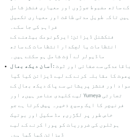
کے ساتھ مضبوط جوڑوں اور معیاری فنشز شامل
ہیں تاکہ طویل مدتی طاقت اور معیاری تکمیل
فراہم کی جا سکے۔
فنکشنل ڈیزائن: ایرگونومک بیٹھنے کے
انتظامات یا لچکدار انتظامات کے ساتھ
ماڈیولر لے آؤٹ شامل ہو سکتے ہیں۔
باقاعدگی سے صفائی اور ٹوٹ
آسان دیکھ بھال:
پھوٹ کا مقابلہ کرنے کے لیے ڈیزائن کیا گیا
مواد اور فنشز پریشانی سے پاک دیکھ بھال کے
لیے کلیدی عناصر ہیں، اور Yumeya تجارتی
فرنیچر کا ایک وسیع ذخیرہ پیش کرتا ہے جو
خاص طور پر لگژری، مڈ سکیل اور بوتیک
ہوٹلوں کی ضروریات کو پورا کرنے کے لیے
ڈیزائن کیا گیا ہے۔