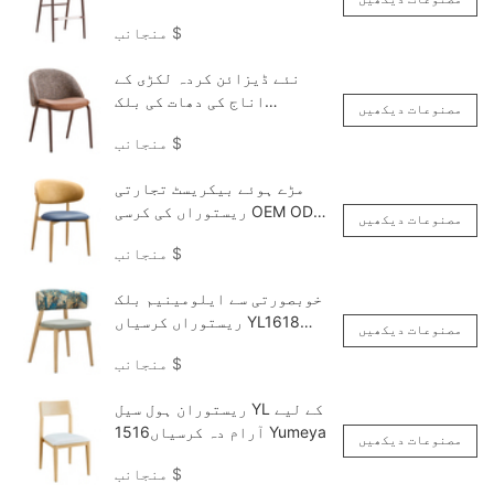
YG7316 Yumeya
$
منجانب
نئے ڈیزائن کردہ لکڑی کے
اناج کی دھات کی بلک
مصنوعات دیکھیں
ریستوراں کرسیاں YQF2113
$
منجانب
Yumeya
مڑے ہوئے بیکریسٹ تجارتی
ریستوراں کی کرسی OEM ODM
مصنوعات دیکھیں
YL1645 Yumeya
$
منجانب
خوبصورتی سے ایلومینیم بلک
ریستوراں کرسیاں YL1618
مصنوعات دیکھیں
Yumeya
$
منجانب
ریستوران ہول سیل YL کے لیے
آرام دہ کرسیاں1516 Yumeya
مصنوعات دیکھیں
$
منجانب