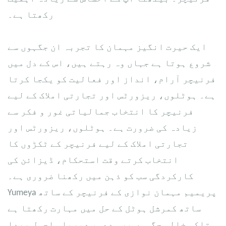
رکھتا ہے۔
ایک حیرت انگیز مہمان کا تجربہ ان جگہوں سے
شروع ہوتا ہے جہاں وہ رہتے ہیں، اس کے دل میں
فرنیچر آرام، انداز اور فعالیت کو یکجا کرتا
ہے۔ ہوٹلوں، ریزورٹس اور تجارتی املاک کے لیے
فرنیچر کا انتخاب جمالیاتی غور و فکر سے
زیادہ کی ضرورت ہے۔ ہوٹلوں، ریزورٹس اور
تجارتی املاک کے لیے فرنیچر کے ٹکڑوں کا
انتخاب کرتے وقت استحکام، ڈیزائن کی
کارکردگی سب کو ذہن میں رکھنا ضروری ہے۔
Yumeya پریمیم مہمان نوازی کے فرنیچر کے ساتھ
ساتھ کمرشل ہوٹل کے حل میں مہارت رکھتا ہے
تاکہ خالی جگہوں پر مدعو، دیرپا ماحول پیدا