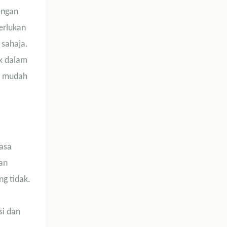
engan
erlukan
 sahaja.
k dalam
t mudah
iasa
an
g tidak.
si dan