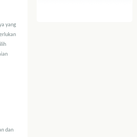
ya yang
erlukan
lih
aian
an dan