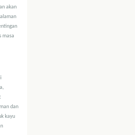
dan akan
galaman
entingan
is masa
i
a,
t
laman dan
uk kayu
an