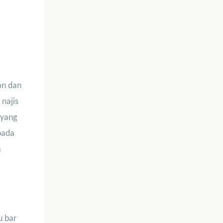
an dan
najis
 yang
pada
a
u bar