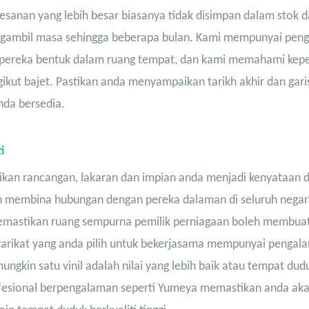
pesanan yang lebih besar biasanya tidak disimpan dalam stok 
ngambil masa sehingga beberapa bulan. Kami mempunyai pen
n pereka bentuk dalam ruang tempat, dan kami memahami kep
kut bajet. Pastikan anda menyampaikan tarikh akhir dan gar
nda bersedia.
i
an rancangan, lakaran dan impian anda menjadi kenyataan d
h membina hubungan dengan pereka dalaman di seluruh negar
memastikan ruang sempurna pemilik perniagaan boleh membua
 syarikat yang anda pilih untuk bekerjasama mempunyai penga
gkin satu vinil adalah nilai yang lebih baik atau tempat dud
ofesional berpengalaman seperti Yumeya memastikan anda ak