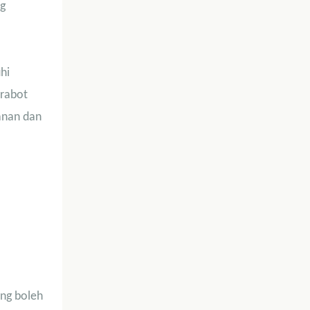
ng
hi
erabot
anan dan
ng boleh