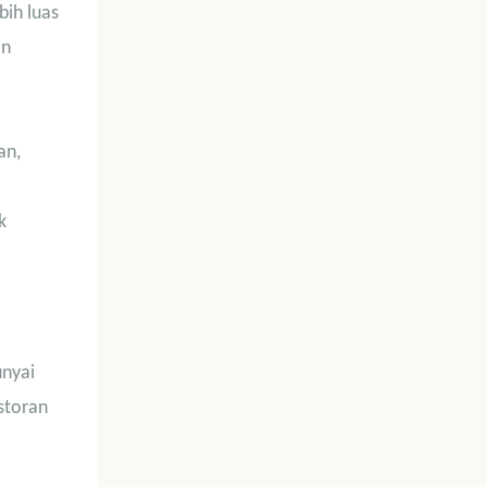
bih luas
an
an,
k
nyai
storan