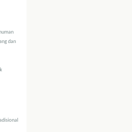
minuman
lang dan
k
adisional