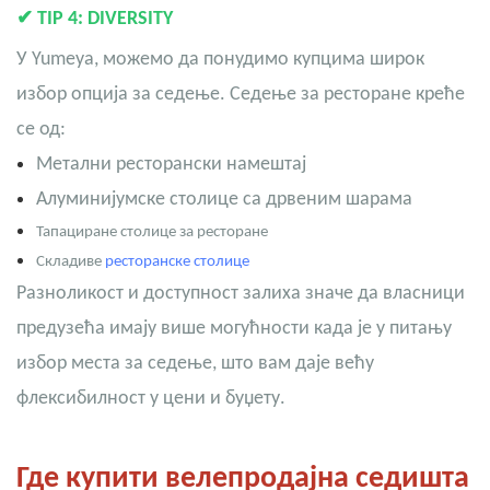
✔
TIP 4: DIVERSITY
У Yumeya, можемо да понудимо купцима широк
избор опција за седење. Седење за ресторане креће
се од:
Метални ресторански намештај
Алуминијумске столице са дрвеним шарама
Тапациране столице за ресторане
Складиве
ресторанске столице
Разноликост и доступност залиха значе да власници
предузећа имају више могућности када је у питању
избор места за седење, што вам даје већу
флексибилност у цени и буџету.
Где купити велепродајна седишта