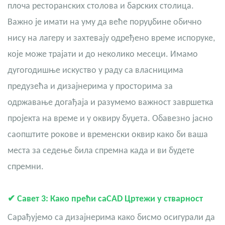
плоча ресторанских столова
и барских столица.
Важно је имати на уму да веће поруџбине обично
нису на лагеру и захтевају одређено време испоруке,
које може трајати и до неколико месеци. Имамо
дугогодишње искуство у раду са власницима
предузећа и дизајнерима у просторима за
одржавање догађаја и разумемо важност завршетка
пројекта на време и у оквиру буџета. Обавезно јасно
саопштите рокове и временски оквир како би ваша
места за седење била спремна када и ви будете
спремни.
✔
Савет 3: Како прећи са
CAD
Цртежи у стварност
Сарађујемо са дизајнерима како бисмо осигурали да