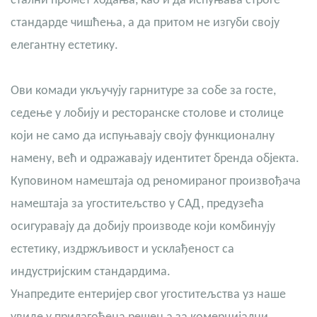
стални промет ходања, као и да испуњава строге
стандарде чишћења, а да притом не изгуби своју
елегантну естетику.
Ови комади укључују гарнитуре за собе за госте,
седење у лобију и ресторанске столове и столице
који не само да испуњавају своју функционалну
намену, већ и одражавају идентитет бренда објекта.
Куповином намештаја од реномираног произвођача
намештаја за угоститељство у САД, предузећа
осигуравају да добију производе који комбинују
естетику, издржљивост и усклађеност са
индустријским стандардима.
Унапредите ентеријер свог угоститељства уз наше