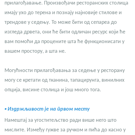
прилагођавање. Произвођачи ресторанских столица
имају ухо до терена и познају најновије стилове и
трендове у седењу. То може бити од сепареа до
изгледа дрвета, они ће бити одличан ресурс који ће
вам помоћи да процените шта ће функционисати у
вашем простору, а шта не.
Могућности прилагођавања за седење у ресторану
могу се кретати од тканина, тапацирунга, винилних
опција, висине столица и још много тога.
▪
Издржљивост је на првом месту
Намештај за угоститељство ради више него што
мислите. Између гужве за ручком и пића до касно у