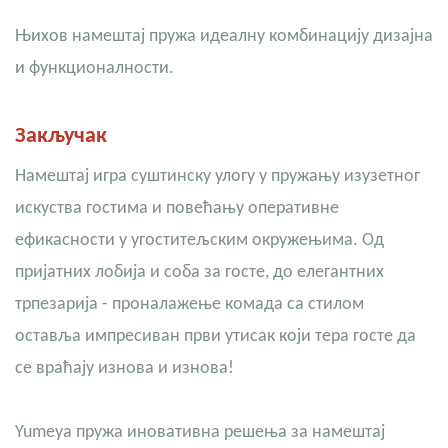
Њихов намештај пружа идеалну комбинацију дизајна
и функционалности.
Закључак
Намештај игра суштинску улогу у пружању изузетног
искуства гостима и повећању оперативне
ефикасности у угоститељским окружењима. Од
пријатних лобија и соба за госте, до елегантних
трпезарија - проналажење комада са стилом
оставља импресиван први утисак који тера госте да
се враћају изнова и изнова!
Yumeya пружа иновативна решења за намештај