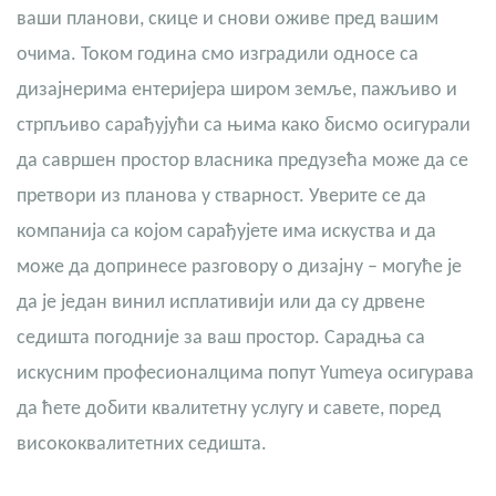
ваши планови, скице и снови оживе пред вашим
очима. Током година смо изградили односе са
дизајнерима ентеријера широм земље, пажљиво и
стрпљиво сарађујући са њима како бисмо осигурали
да савршен простор власника предузећа може да се
претвори из планова у стварност. Уверите се да
компанија са којом сарађујете има искуства и да
може да допринесе разговору о дизајну – могуће је
да је један винил исплативији или да су дрвене
седишта погодније за ваш простор. Сарадња са
искусним професионалцима попут Yumeya осигурава
да ћете добити квалитетну услугу и савете, поред
висококвалитетних седишта.