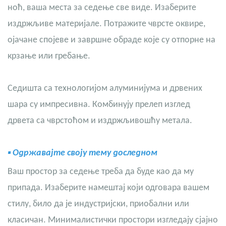
ноћ, ваша места за седење све виде. Изаберите
издржљиве материјале. Потражите чврсте оквире,
ојачане спојеве и завршне обраде које су отпорне на
крзање или гребање.
Седишта са технологијом алуминијума и дрвених
шара су импресивна. Комбинују прелеп изглед
дрвета са чврстоћом и издржљивошћу метала.
▪
Одржавајте своју тему доследном
Ваш простор за седење треба да буде као да му
припада. Изаберите намештај који одговара вашем
стилу, било да је индустријски, приобални или
класичан. Минималистички простори изгледају сјајно