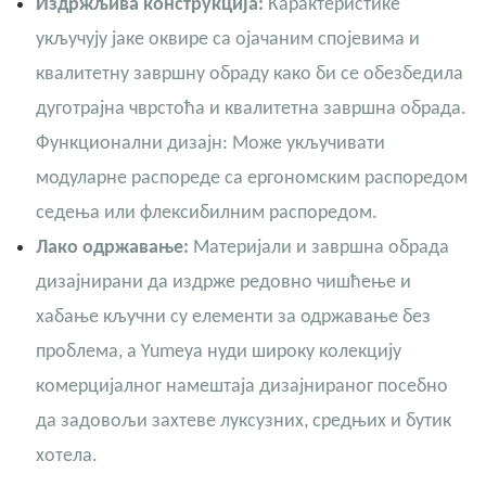
Издржљива конструкција:
Карактеристике
укључују јаке оквире са ојачаним спојевима и
квалитетну завршну обраду како би се обезбедила
дуготрајна чврстоћа и квалитетна завршна обрада.
Функционални дизајн: Може укључивати
модуларне распореде са ергономским распоредом
седења или флексибилним распоредом.
Лако одржавање:
Материјали и завршна обрада
дизајнирани да издрже редовно чишћење и
хабање кључни су елементи за одржавање без
проблема, а Yumeya нуди широку колекцију
комерцијалног намештаја дизајнираног посебно
да задовољи захтеве луксузних, средњих и бутик
хотела.