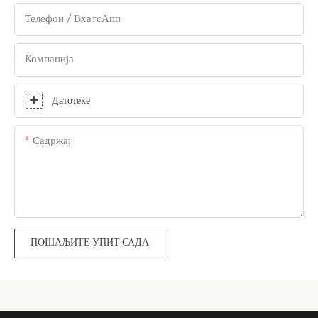
Телефон / ВхатсАпп
Компанија
Датотеке
Садржај
ПОШАЉИТЕ УПИТ САДА