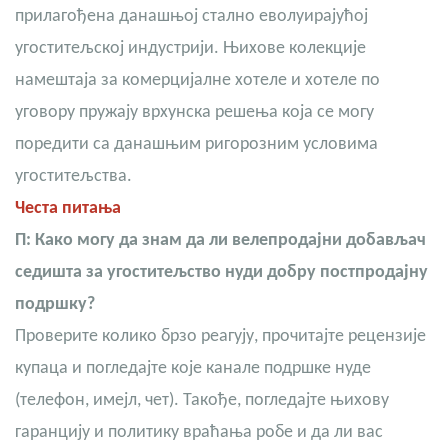
прилагођена данашњој стално еволуирајућој
угоститељској индустрији. Њихове колекције
намештаја за комерцијалне хотеле и хотеле по
уговору пружају врхунска решења која се могу
поредити са данашњим ригорозним условима
угоститељства.
Честа питања
П: Како могу да знам да ли велепродајни добављач
седишта за угоститељство нуди добру постпродајну
подршку?
Проверите колико брзо реагују, прочитајте рецензије
купаца и погледајте које канале подршке нуде
(телефон, имејл, чет). Такође, погледајте њихову
гаранцију и политику враћања робе и да ли вас