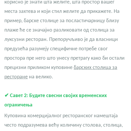
корисно је знати шта желите, шта простор вашег
места захтева и који стил желите да прикажете. На
пример, барске столице за посластичарницу близу
плаже ће се значајно разликовати од столица за
луксузни ресторан. Препоручљиво је да власници
предузећа разумеју специфичне потребе свог
простора пре него што унесу претрагу како би остали
прецизни приликом куповине
барских столица за
ресторане
на велико.
✔
Савет 2: Будите свесни својих временских
ограничења
Куповина комерцијалног ресторанског намештаја
често подразумева већу количину столова, столица,