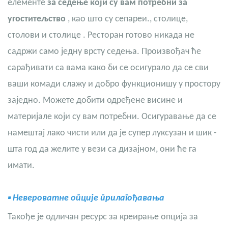
елементе
за седење који су вам потребни за
угоститељство
, као што су
сепареи.
,
столице
,
столови
и
столице
. Ресторан готово никада не
садржи само једну врсту седења. Произвођач ће
сарађивати са вама како би се осигурало да се сви
ваши комади слажу и добро функционишу у простору
заједно. Можете добити одређене висине и
материјале који су вам потребни. Осигуравање да се
намештај лако чисти или да је супер луксузан и шик -
шта год да желите у вези са дизајном, они ће га
имати.
▪
Невероватне опције прилагођавања
Такође је одличан ресурс за креирање опција за