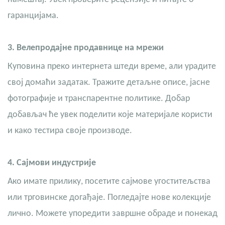
гаранцијама.
3.
Велепродајне продавнице на мрежи
Куповина преко интернета штеди време, али урадите
свој домаћи задатак. Тражите детаљне описе, јасне
фотографије и транспарентне политике. Добар
добављач ће увек поделити које материјале користи
и како тестира своје производе.
4.
Сајмови индустрије
Ако имате прилику, посетите сајмове угоститељства
или трговинске догађаје. Погледајте нове колекције
лично. Можете упоредити завршне обраде и понекад