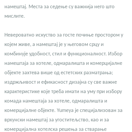
намештај. Места за седење су важнија него што
мислите.
Невероватно искуство за госте почиње простором у
којем живе, а намештај је у његовом срцу и
комбинује удобност, стил и функционалност. Избор
намештаја за хотеле, одмаралишта и комерцијалне
објекте захтева више од естетских разматрања;
издржљивост и ефикасност дизајна су све важне
карактеристике које треба имати на уму при избору
комада намештаја за хотеле, одмаралишта и
комерцијалне објекте. Yumeya је специјализован за
врхунски намештај за угоститељство, као и за
комерцијална хотелска решења за стварање