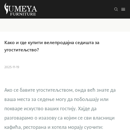
Како и где купити велепродајна седишта за 
угоститељство?
2025-11-19
Ако се бавите угоститељством, онда већ знате да
ваша места за седење могу да побољшају или
покваре искуство ваших гостију. Хајде да
разговарамо о изазову са којим се сви власници
кафића, ресторана и хотела морају суочити: