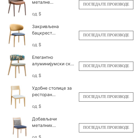
металне
ПОГЛЕДАЈТЕ ПРОИЗВОДЕ
ресторанске
од
$
столице са шарама
дрвета YQF2113
Закривљена
Yumeya
бацкрест
ПОГЛЕДАЈТЕ ПРОИЗВОДЕ
комерцијална кућа
од
$
ресторана ОЕМ
ОДМ ИЛ1645
Елегантно
Yumeya
алуминијумски скуп
ПОГЛЕДАЈТЕ ПРОИЗВОДЕ
расутих ресторана
од
$
ИЛ1618 Yumeya
Удобне столице за
ресторан
ПОГЛЕДАЈТЕ ПРОИЗВОДЕ
велепродаја ИЛ1516
од
$
Yumeya
Добављачи
металних
ПОГЛЕДАЈТЕ ПРОИЗВОДЕ
ресторанских
од
$