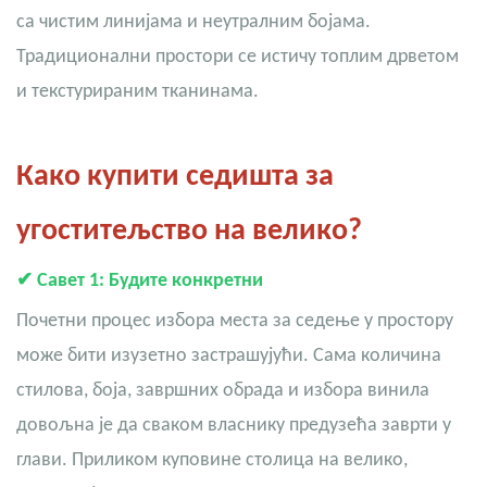
са чистим линијама и неутралним бојама.
Традиционални простори се истичу топлим дрветом
и текстурираним тканинама.
Како купити седишта за
угоститељство на велико?
✔
Савет 1: Будите конкретни
Почетни процес избора места за седење у простору
може бити изузетно застрашујући. Сама количина
стилова, боја, завршних обрада и избора винила
довољна је да сваком власнику предузећа заврти у
глави. Приликом куповине столица на велико,