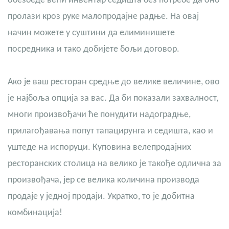
обезбеде већи инвентар седишта без потребе да оно
пролази кроз руке малопродајне радње. На овај
начин можете у суштини да елиминишете
посредника и тако добијете бољи договор.
Ако је ваш ресторан средње до велике величине, ово
је најбоља опција за вас. Да би показали захвалност,
многи произвођачи ће понудити надоградње,
прилагођавања попут тапацирунга и седишта, као и
уштеде на испоруци. Куповина велепродајних
ресторанских столица на велико је такође одлична за
произвођача, јер се велика количина производа
продаје у једној продаји. Укратко, то је добитна
комбинација!