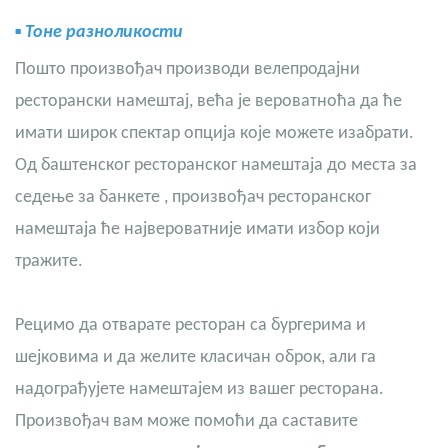
▪
Тоне разноликости
Пошто произвођач производи велепродајни
ресторански намештај, већа је вероватноћа да ће
имати широк спектар опција које можете изабрати.
Од
баштенског ресторанског намештаја
до
места за
седење за банкете
, произвођач ресторанског
намештаја ће највероватније имати избор који
тражите.
Рецимо да отварате ресторан са бургерима и
шејковима и да желите класичан оброк, али га
надограђујете намештајем из вашег ресторана.
Произвођач вам може помоћи да саставите