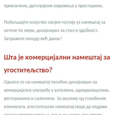
привлачних, дуготрајних окружења у просторима.
Побољшајте искуство својих гостију уз намештај за
хотеле по мери, дизајниран за стил и удобност.
Затражите понуду већ данас!
Шта је комерцијални намештај за
угоститељство?
Односе се на намештај посебно дизајниран за
комерцијалну употребу у хотелима, одмаралиштима,
ресторанима и салонима. За разлику од стамбених
елемената, угоститељски намештај мора да издржи