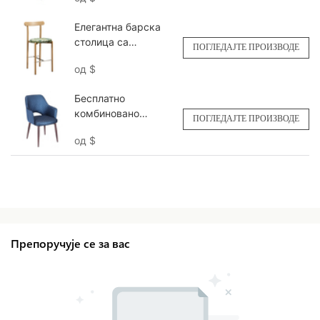
столица новог
дизајна YL1621L
Елегантна барска
Yumeya
столица са
ПОГЛЕДАЈТЕ ПРОИЗВОДЕ
изгледом металног
од
$
дрвета ИГ7256-ФБ
Yumeya
Бесплатно
комбиновано
ПОГЛЕДАЈТЕ ПРОИЗВОДЕ
уговорно седиште
од
$
за столицу са
размаком НФ101
Yumeya
Препоручује се за вас