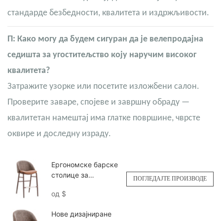
стандарде безбедности, квалитета и издржљивости.
П: Како могу да будем сигуран да је велепродајна
седишта за угоститељство коју наручим високог
квалитета?
Затражите узорке или посетите изложбени салон.
Проверите заваре, спојеве и завршну обраду —
квалитетан намештај има глатке површине, чврсте
оквире и доследну израду.
Ергономске барске
столице за
ПОГЛЕДАЈТЕ ПРОИЗВОДЕ
ресторане, хорека
од
$
столице YG7316
Yumeya
Нове дизајниране