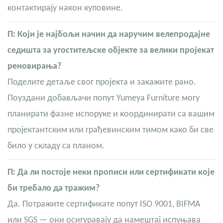
контактирају након куповине.
П: Који је најбољи начин да наручим велепродајне
седишта за угоститељске објекте за велики пројекат
реновирања?
Поделите детаље свог пројекта и закажите рано.
Поуздани добављачи попут Yumeya Furniture могу
планирати фазне испоруке и координирати са вашим
пројектантским или грађевинским тимом како би све
било у складу са планом.
П: Да ли постоје неки прописи или сертификати које
би требало да тражим?
Да. Потражите сертификате попут ISO 9001, BIFMA
или SGS — они осигуравају да намештај испуњава