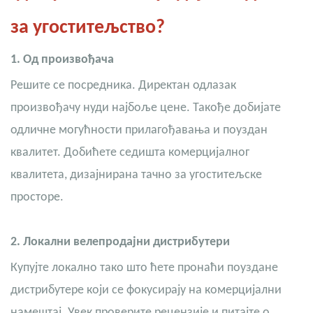
за угоститељство?
1. Од произвођача
Решите се посредника. Директан одлазак
произвођачу нуди најбоље цене. Такође добијате
одличне могућности прилагођавања и поуздан
квалитет. Добићете седишта комерцијалног
квалитета, дизајнирана тачно за угоститељске
просторе.
2.
Локални велепродајни дистрибутери
Купујте локално тако што ћете пронаћи поуздане
дистрибутере који се фокусирају на комерцијални
намештај. Увек проверите рецензије и питајте о