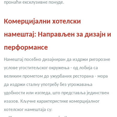
пронаћи ексклузивне понуде.
Комерцијални хотелски
намештај: Направљен за дизајн и
перформансе
Намештај посебно дизајниран да издржи ригорозне
услове угоститељског окружења - од лобија са
великим прометом до ужурбаних ресторана - мора
да издржи сталну употребу без угрожавања
удобности или изгледа, што представља јединствен
изазов. Кључне карактеристике комерцијалног
хотелског намештаја су: