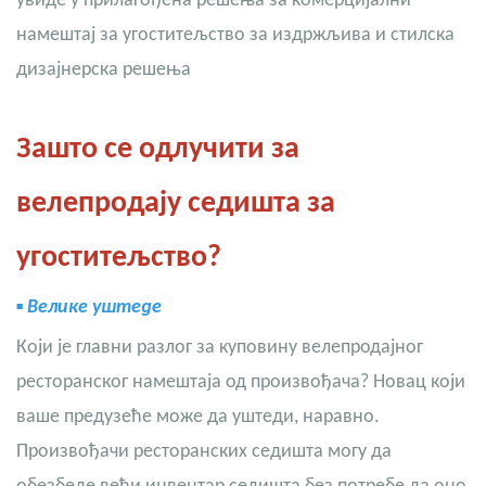
увиде у прилагођена решења за комерцијални
намештај за угоститељство за издржљива и стилска
дизајнерска решења
Зашто се одлучити за
велепродају седишта за
угоститељство?
▪
Велике уштеде
Који је главни разлог за куповину велепродајног
ресторанског намештаја од произвођача? Новац који
ваше предузеће може да уштеди, наравно.
Произвођачи ресторанских седишта могу да