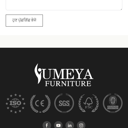
ਹੁਣ ਪੁੱਛਗਿੱਛ ਭੇਜੋ