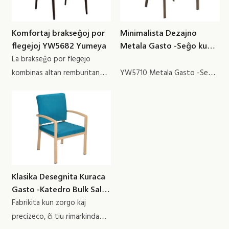
Komfortaj brakseĝoj por
Minimalista Dezajno
flegejoj YW5682 Yumeya
Metala Gasto -Seĝo kun
ligno aspektanta YW5710
La brakseĝo por flegejo
Yumeya
kombinas altan remburitan
YW5710 Metala Gasto -Seĝo
dorson kaj subtenajn
kun sia delikata metala ligno -
brakapogilojn por liveri
greno finita redifinas
plibonigitan komforton kaj
komforton, alportante altan
stabilecon por medioj de
tuŝon al iu ajn spaco. Ĝia
maljunuloj.
daŭra kaj fortika kadro
establas ĝin kiel la brakseĝa
unua elekto por maljunuloj,
Klasika Desegnita Kuraca
certigante ambaŭ stilon kaj
Gasto -Katedro Bulk Sale
reziston.
YW5645 Yumeya
Fabrikita kun zorgo kaj
precizeco, ĉi tiu rimarkinda