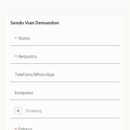
gasto -seĝo pogranda
saleredefina komforto,
fortikeco kaj apelacio, igante
Sendu Vian Demandon
ĝin senvalora elekto por iu
ajn serĉanta eksterordinaran
Nomo
sidlokon
Retpoŝto
Telefono/WhatsApp
Kompanio
Dosieroj
Enhavo