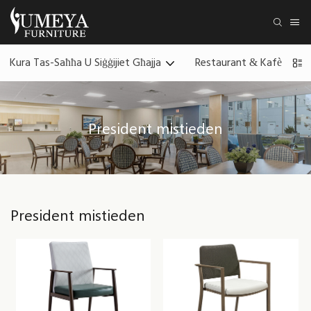
Kura Tas-Saħħa U Siġġijiet Għajja
Restaurant & Kafè Għa
President mistieden
President mistieden