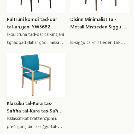
Pultruni komdi tad-dar
Disinn Minimalist tal-
tal-anzjani YW5682
Metall Mistieden Siġġu bl-
Yumeya
Injam YW5710 Yumeya
Il-pultruna tad-dar tal-anzjani
tgħaqqad dahar għoli miksi u
Is-siġġu tal-mistieden tal-
serħan tad-dirgħajn ta’
metall YW5710 bil-finitura
appoġġ biex tipprovdi
tal-qamħ tal-metall exquisite
kumdità u stabbiltà mtejba
tagħha tiddefinixxi mill-ġdid
għall-ambjenti tal-għajxien
il-kumdità, u ġġib touch
tal-anzjani.
elevat għal kwalunkwe
spazju. Il-qafas durabbli u
robust tiegħu jistabbilixxih
Klassiku tal-Kura tas-
bħala l-għażla tal-prichair
Saħħa tal-Kura tas-Saħħa
premier għall-anzjani, li jiżgura
tal-Bejgħ Bulk YW5645
Ikklassifikat b'attenzjoni u
kemm stil kif ukoll reżiljenza.
Yumeya
preċiżjoni, din is-siġġu tal-