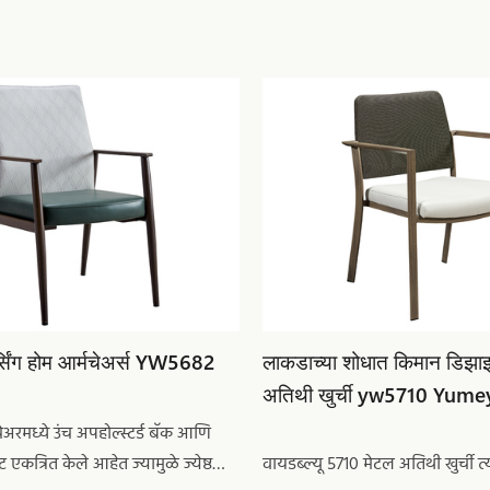
सिंग होम आर्मचेअर्स YW5682
लाकडाच्या शोधात किमान डिझा
अतिथी खुर्ची yw5710 Yume
चेअरमध्ये उंच अपहोल्स्टर्ड बॅक आणि
स्ट एकत्रित केले आहेत ज्यामुळे ज्येष्ठ
वायडब्ल्यू 5710 मेटल अतिथी खुर्ची त्य