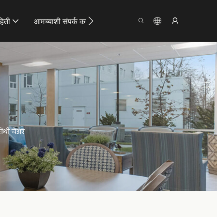
हिती
आमच्याशी संपर्क करा
िथी चेअर