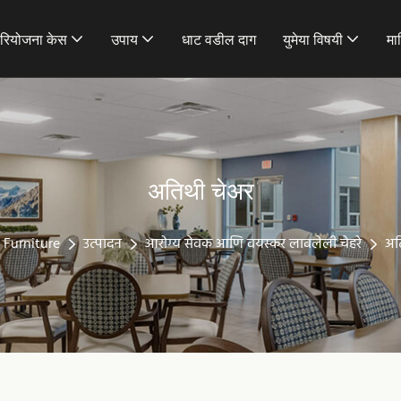
रियोजना केस
उपाय
धाट वडील दाग
युमेया विषयी
मा
अतिथी चेअर
Furniture
उत्पादन
आरोग्य सेवक आणि वयस्कर लावलेली चेहरे
अत