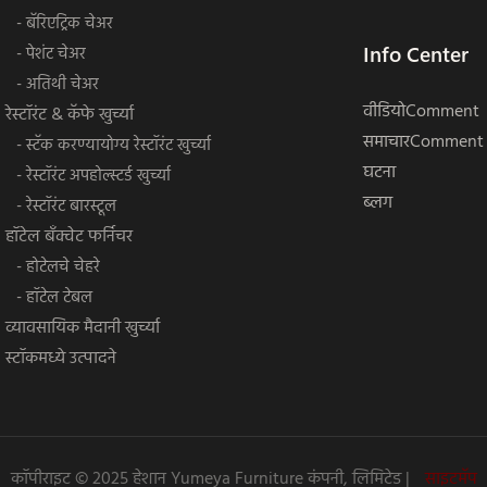
- बॅरिएट्रिक चेअर
Info Center
- पेशंट चेअर
- अतिथी चेअर
वीडियोComment
रेस्टॉरंट & कॅफे खुर्च्या
समाचारComment
- स्टॅक करण्यायोग्य रेस्टॉरंट खुर्च्या
घटना
- रेस्टॉरंट अपहोल्स्टर्ड खुर्च्या
ब्लग
- रेस्टॉरंट बारस्टूल
हॉटेल बँक्वेट फर्निचर
- होटेलचे चेहरे
- हॉटेल टेबल
व्यावसायिक मैदानी खुर्च्या
स्टॉकमध्ये उत्पादने
कॉपीराइट © 2025 हेशान Yumeya Furniture कंपनी, लिमिटेड |
साइटमॅप