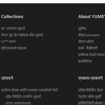
Collections
About YUME
M⁺ संयोजन खुर्च्या
युमेया
मेटल वुड ग्रेन फ्लेक्स बॅक खुर्च्या
सेवाComment
CF™ रचना
डीलर धोरण
हॉटेल्ससाठी टेबल्स
इको- मैत्रीपणी
वर्षाच्या शेवटी सारां
प्रशस्तिपत्र
उत्पादने
प्रकल्प प्रकरणे
आरोग्य सेवक आणि वयस्कर लावलेली चेहरे
वरिष्ठ लिव्हिंग चेअर
रेस्टॉरंट कॅफे खुर्ची
- ज्येष्ठ लिव्हिंग डायनिंग खुर्च्या
हॉस्पिटॅलिटी बँक्वेट ख
- लाउंज आसनव्यवस्था