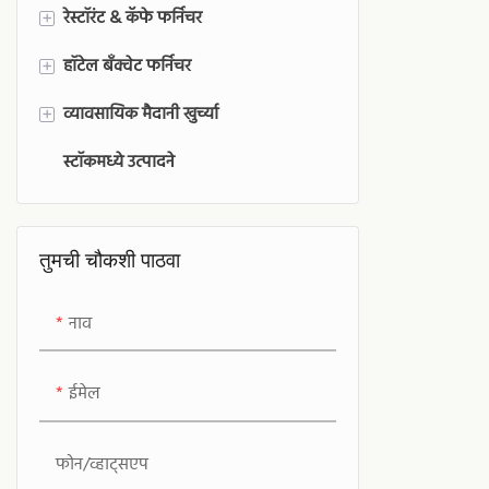
नागरिकांना रा
रेस्टॉरंट & कॅफे फर्निचर
+
मिळते.
हॉटेल बँक्वेट फर्निचर
रेस्टॉरंट & कॅफे खुर्च्या
+
व्यावसायिक मैदानी खुर्च्या
होटेलचे चेहरे
+
स्टॉकमध्ये उत्पादने
हॉटेल टेबल
आउटडोअर कमर्शियल बार स्टूल
बँक्वेट हॉल उपकरणे
कमर्शियल आउटडोअर डायनिंग खुर्च्या
कमर्शियल आउटडोअर सोफा
तुमची चौकशी पाठवा
नाव
ईमेल
फोन/व्हाट्सएप