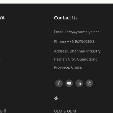
YA
Contact Us
Email:
info@youmeiya.net
Phone
:
+86 15219693331
Address: Zhennan Industry,
श
Heshan City, Guangdong
Province, China.
सेवा
ुर्ची
OEM & ODM