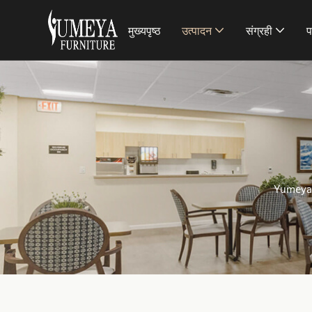
मुख्यपृष्ठ
उत्पादन
संग्रही
प
Yumeya 