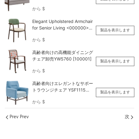
ルウッドグレインダブルソファ
から
$
YSF1125 Yumeya
Elegant Upholstered Armchair
for Senior Living <000000>
製品を表示します
Dining YW5780 Yumeya
から
$
高齢者向けの高機能ダイニング
チェア卸売YW5760 [100001]
製品を表示します
から
$
高齢者向けエレガントなサポー
トラウンジチェア YSF1115
製品を表示します
Yumeya
から
$
Prev Prev
次