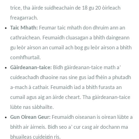
trice, tha àirde suidheachain de 18 gu 20 òirleach
freagarrach.
Taic Mhath:
Feumar taic mhath don dhruim ann an
cathraichean. Feumaidh cluasagan a bhith daingeann
gu leòr airson an cumail ach bog gu leòr airson a bhith
comhfhurtail.
Gàirdeanan-taice:
Bidh gàirdeanan-taice math a’
cuideachadh dhaoine nas sine gus iad fhèin a phutadh
a-mach à cathair. Feumaidh iad a bhith furasta an
cumail agus aig an àirde cheart. Tha gàirdeanan-taice
lùbte nas sàbhailte.
Gun Oirean Geur:
Feumaidh oiseanan is oirean lùbte a
bhith air àirneis. Bidh seo a’ cur casg air dochann ma
bhuaileas cuideigin ris.