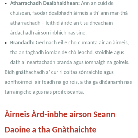
Atharrachadh Dealbhaidhean:
Ann an cuid de
chùisean, faodar dealbhadh àirneis a th’ ann mar-thà
atharrachadh – leithid àirde an t-suidheachain
àrdachadh airson inbhich nas sine.
Brandadh:
Ged nach eil e cho cumanta air an àirneis,
tha an taghadh iomlan de chàileachd, stoidhle agus
dath a’ neartachadh branda agus ìomhaigh na goireis.
Bidh gnàthachadh a’ cur ri coltas sònraichte agus
aonfhoirmeil air feadh na goireis, a tha ga dhèanamh nas
tarraingiche agus nas proifeiseanta.
Àirneis Àrd-inbhe airson Seann
Daoine a tha Gnàthaichte