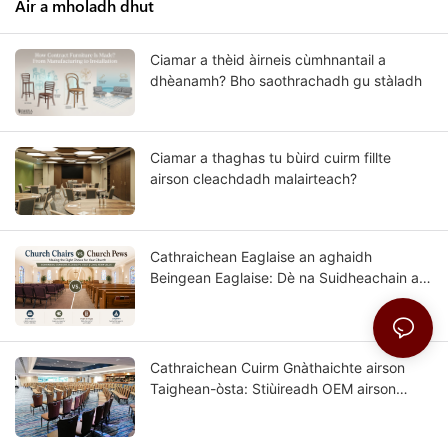
Air a mholadh dhut
Ciamar a thèid àirneis cùmhnantail a
dhèanamh? Bho saothrachadh gu stàladh
Ciamar a thaghas tu bùird cuirm fillte
airson cleachdadh malairteach?
Cathraichean Eaglaise an aghaidh
Beingean Eaglaise: Dè na Suidheachain a
tha Ceart airson do Choithional?
Cathraichean Cuirm Gnàthaichte airson
Taighean-òsta: Stiùireadh OEM airson
Pròiseactan Taigh-òsta le Reultan