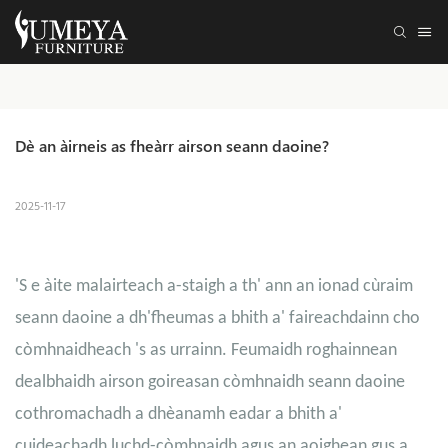
Dè an àirneis as fheàrr airson seann daoine?
2025-11-17
'S e àite malairteach a-staigh a th' ann an ionad cùraim
seann daoine a dh'fheumas a bhith a' faireachdainn cho
còmhnaidheach 's as urrainn. Feumaidh roghainnean
dealbhaidh airson goireasan còmhnaidh seann daoine
cothromachadh a dhèanamh eadar a bhith a'
cuideachadh luchd-còmhnaidh agus an aoighean gus a