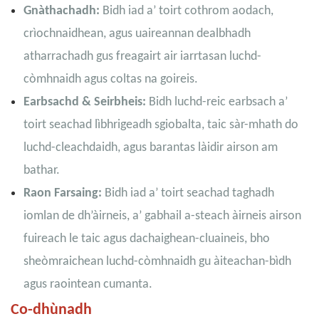
Gnàthachadh:
Bidh iad a’ toirt cothrom aodach,
crìochnaidhean, agus uaireannan dealbhadh
atharrachadh gus freagairt air iarrtasan luchd-
còmhnaidh agus coltas na goireis.
Earbsachd & Seirbheis:
Bidh luchd-reic earbsach a’
toirt seachad lìbhrigeadh sgiobalta, taic sàr-mhath do
luchd-cleachdaidh, agus barantas làidir airson am
bathar.
Raon Farsaing:
Bidh iad a’ toirt seachad taghadh
iomlan de dh’àirneis, a’ gabhail a-steach àirneis airson
fuireach le taic agus dachaighean-cluaineis, bho
sheòmraichean luchd-còmhnaidh gu àiteachan-bìdh
agus raointean cumanta.
Co-dhùnadh