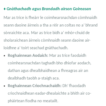
♦ Gnàthachadh agus Brandadh airson Goireasan
Mar as trice is fheàrr le coimhearsnachdan còmhnaidh
seann daoine àirneis a tha a rèir an coltas no a’ bhrand
sònraichte aca. Mar as trice bidh a’ mhòr-chuid de
sholaraichean àirneis còmhnaidh seann daoine air-
loidhne a’ toirt seachad gnàthachadh.
Roghainnean Aodaich:
Mar as trice faodaidh
coimhearsnachdan taghadh bho dhiofar aodach,
dathan agus dhealbhaidhean a fhreagras air an
dealbhadh taobh a-staigh aca.
Roghainnean Crìochnachaidh:
Dh’ fhaodadh
crìochnaidhean eadar-dhealaichte a bhith air co-
phàirtean fiodha no meatailt.