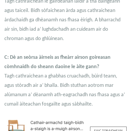
Tagh cathraichean le gàirdeanan làidir a tha daingeann
agus taiceil. Bidh sòfaichean àrda agus cathraichean
àrdachaidh ga dhèanamh nas fhasa èirigh. A bharrachd
air sin, bidh iad a’ lughdachadh an cuideam air do
chroman agus do ghlùinean.
C: Dè an seòrsa àirneis as fheàrr airson goireasan
còmhnaidh do sheann daoine le àite gann?
Tagh cathraichean a ghabhas cruachadh, bùird teann,
agus stòradh air a’ bhalla. Bidh stuthan aotrom mar
alùmanum a’ dèanamh ath-eagrachadh nas fhasa agus a’
cumail àiteachan fosgailte agus sàbhailte.
Cathair-armachd taigh-bìdh
a-staigh is a-muigh airson
FAIC TORAIDHEAN