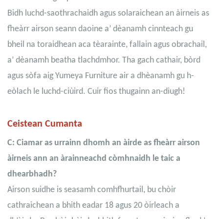
Bidh luchd-saothrachaidh agus solaraichean an àirneis as
fheàrr airson seann daoine a’ dèanamh cinnteach gu
bheil na toraidhean aca tèarainte, fallain agus obrachail,
a’ dèanamh beatha tlachdmhor. Tha gach cathair, bòrd
agus sòfa aig Yumeya Furniture air a dhèanamh gu h-
eòlach le luchd-ciùird. Cuir fios thugainn an-diugh!
Ceistean Cumanta
C: Ciamar as urrainn dhomh an àirde as fheàrr airson
àirneis ann an àrainneachd còmhnaidh le taic a
dhearbhadh?
Airson suidhe is seasamh comhfhurtail, bu chòir
cathraichean a bhith eadar 18 agus 20 òirleach a