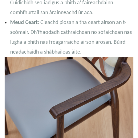
Cuidichidh seo iad gus a bhith a’ faireachdainn
comhfhurtail san àrainneachd ùr aca.
Meud Ceart:
Cleachd pìosan a tha ceart airson an t-
seòmair. Dh’fhaodadh cathraichean no sòfaichean nas
lugha a bhith nas freagarraiche airson àrosan. Bùird
neadachaidh a shàbhaileas àite.