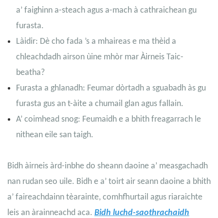
a’ faighinn a-steach agus a-mach à cathraichean gu
furasta.
Làidir: Dè cho fada ’s a mhaireas e ma thèid a
chleachdadh airson ùine mhòr mar Àirneis Taic-
beatha?
Furasta a ghlanadh: Feumar dòrtadh a sguabadh às gu
furasta gus an t-àite a chumail glan agus fallain.
A’ coimhead snog: Feumaidh e a bhith freagarrach le
nithean eile san taigh.
Bidh àirneis àrd-inbhe do sheann daoine a’ measgachadh
nan rudan seo uile. Bidh e a’ toirt air seann daoine a bhith
a’ faireachdainn tèarainte, comhfhurtail agus riaraichte
leis an àrainneachd aca.
Bidh luchd-saothrachaidh