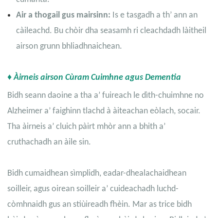
Air a thogail gus mairsinn:
Is e tasgadh a th’ ann an
càileachd. Bu chòir dha seasamh ri cleachdadh làitheil
airson grunn bhliadhnaichean.
♦ Àirneis airson Cùram Cuimhne agus Dementia
Bidh seann daoine a tha a’ fuireach le dìth-chuimhne no
Alzheimer a’ faighinn tlachd à àiteachan eòlach, socair.
Tha àirneis a’ cluich pàirt mhòr ann a bhith a’
cruthachadh an àile sin.
Bidh cumaidhean sìmplidh, eadar-dhealachaidhean
soilleir, agus oirean soilleir a’ cuideachadh luchd-
còmhnaidh gus an stiùireadh fhèin. Mar as trice bidh