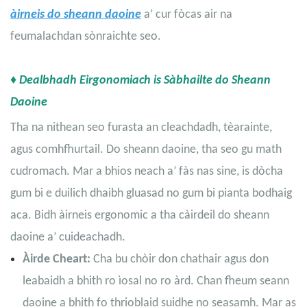
àirneis do sheann daoine
a’ cur fòcas air na
feumalachdan sònraichte seo.
♦ Dealbhadh Eirgonomiach is Sàbhailte do Sheann
Daoine
Tha na nithean seo furasta an cleachdadh, tèarainte,
agus comhfhurtail. Do sheann daoine, tha seo gu math
cudromach. Mar a bhios neach a’ fàs nas sine, is dòcha
gum bi e duilich dhaibh gluasad no gum bi pianta bodhaig
aca. Bidh àirneis ergonomic a tha càirdeil do sheann
daoine a’ cuideachadh.
Àirde Cheart:
Cha bu chòir don chathair agus don
leabaidh a bhith ro ìosal no ro àrd. Chan fheum seann
daoine a bhith fo thrioblaid suidhe no seasamh. Mar as