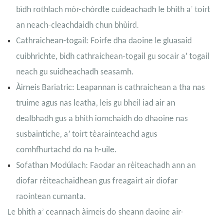
bìdh rothlach mòr-chòrdte cuideachadh le bhith a’ toirt
an neach-cleachdaidh chun bhùird.
Cathraichean-togail: Foirfe dha daoine le gluasaid
cuibhrichte, bidh cathraichean-togail gu socair a’ togail
neach gu suidheachadh seasamh.
Àirneis Bariatric: Leapannan is cathraichean a tha nas
truime agus nas leatha, leis gu bheil iad air an
dealbhadh gus a bhith iomchaidh do dhaoine nas
susbaintiche, a’ toirt tèarainteachd agus
comhfhurtachd do na h-uile.
Sofathan Modúlach: Faodar an rèiteachadh ann an
diofar rèiteachaidhean gus freagairt air diofar
raointean cumanta.
Le bhith a’ ceannach àirneis do sheann daoine air-