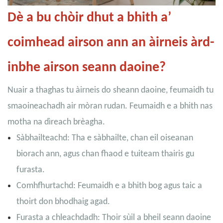
Dè a bu chòir dhut a bhith a’
coimhead airson ann an àirneis àrd-
inbhe airson seann daoine?
Nuair a thaghas tu àirneis do sheann daoine, feumaidh tu
smaoineachadh air mòran rudan. Feumaidh e a bhith nas
motha na dìreach brèagha.
Sàbhailteachd: Tha e sàbhailte, chan eil oiseanan
biorach ann, agus chan fhaod e tuiteam thairis gu
furasta.
Comhfhurtachd: Feumaidh e a bhith bog agus taic a
thoirt don bhodhaig agad.
Furasta a chleachdadh: Thoir sùil a bheil seann daoine