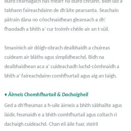
bùird ceàrnagach nas fheàrr na bùird chruinn. Bidh iad a’
tabhann faireachdainn de dh’àite pearsanta. Seachain
pàtrain dàna no crìochnaidhean gleansach a dh’
fhaodadh a bhith a’ cur troimh-chèile air an t-sùil.
Smaoinich air dòigh-obrach dealbhaidh a chuireas
cuideam air blàths agus sìmplidheachd. Bidh na
dealbhaidhean aca a’ cuideachadh luchd-còmhnaidh a
bhith a’ faireachdainn comhfhurtail agus aig an taigh.
♦ Àirneis Chomhfhurtail & Dachaigheil
Ged a dh’fheumas a h-uile àirneis a bhith sàbhailte agus
làidir, feumaidh e a bhith comhfhurtail agus coltach ri
dachaigh cuideachd. Chan eil àile fuar, steiril