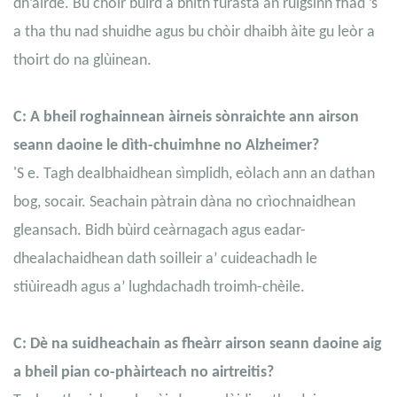
dh’àirde. Bu chòir bùird a bhith furasta an ruigsinn fhad ’s
a tha thu nad shuidhe agus bu chòir dhaibh àite gu leòr a
thoirt do na glùinean.
C: A bheil roghainnean àirneis sònraichte ann airson
seann daoine le dìth-chuimhne no Alzheimer?
'S e. Tagh dealbhaidhean sìmplidh, eòlach ann an dathan
bog, socair. Seachain pàtrain dàna no crìochnaidhean
gleansach. Bidh bùird ceàrnagach agus eadar-
dhealachaidhean dath soilleir a’ cuideachadh le
stiùireadh agus a’ lughdachadh troimh-chèile.
C: Dè na suidheachain as fheàrr airson seann daoine aig
a bheil pian co-phàirteach no airtreitis?