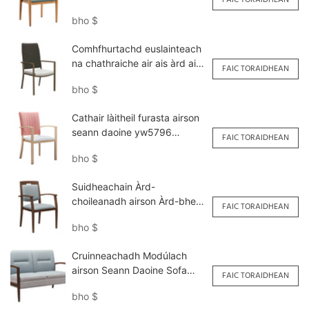
cleachdadh malairteach
bho
$
YW5709H Yumeya
Comhfhurtachd euslainteach
na chathraiche air ais àrd air
FAIC TORAIDHEAN
ais do sheann daoine
bho
$
yw5710-p Yumeya
Cathair làitheil furasta airson
seann daoine yw5796
FAIC TORAIDHEAN
Yumeya
bho
$
Suidheachain Àrd-
choileanadh airson Àrd-bheò
FAIC TORAIDHEAN
<000000> Àiteachan Bidhe
bho
$
YW5739 Yumeya
Cruinneachadh Modúlach
airson Seann Daoine Sofa
FAIC TORAIDHEAN
Dùbailte Gràin Fiodha
bho
$
Meatailt YSF1125 Yumeya