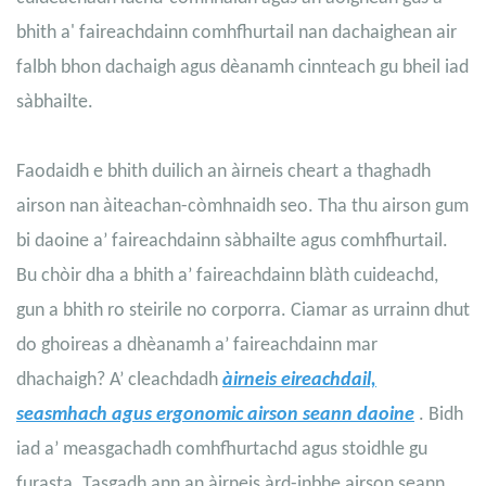
bhith a' faireachdainn comhfhurtail nan dachaighean air
falbh bhon dachaigh agus dèanamh cinnteach gu bheil iad
sàbhailte.
Faodaidh e bhith duilich an àirneis cheart a thaghadh
airson nan àiteachan-còmhnaidh seo. Tha thu airson gum
bi daoine a’ faireachdainn sàbhailte agus comhfhurtail.
Bu chòir dha a bhith a’ faireachdainn blàth cuideachd,
gun a bhith ro steirile no corporra. Ciamar as urrainn dhut
do ghoireas a dhèanamh a’ faireachdainn mar
dhachaigh? A’ cleachdadh
àirneis eireachdail,
seasmhach agus ergonomic airson seann daoine
. Bidh
iad a’ measgachadh comhfhurtachd agus stoidhle gu
furasta. Tasgadh ann an àirneis àrd-inbhe airson seann