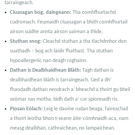
tarraingeach.
Cluasagan bog, daingeann:
Tha comhfhurtachd
cudromach. Feumaidh cluasagan a bhith comhfhurtail
airson suidhe annta airson uairean a thìde.
Stuthan snog:
Cleachd stuthan a tha tlachdmhor don
suathadh – bog ach làidir fhathast. Tha stuthan
hypoallergenic nan deagh roghainn.
Dathan is Dealbhaidhean Blàth:
Tagh dathan is
dealbhaidhean blàth is tarraingeach. Ged a dh’
fhaodadh dathan neodrach a’ bheachd a thoirt gu bheil
seòmar nas motha, bidh dath a’ cur spionnadh ris.
Pìosan Eòlach:
Leig le daoine rudan beaga, faireachail
a thoirt leotha bhon t-seann àite-còmhnaidh aca, nam
measg dealbhan, cathraichean, no lampaichean.