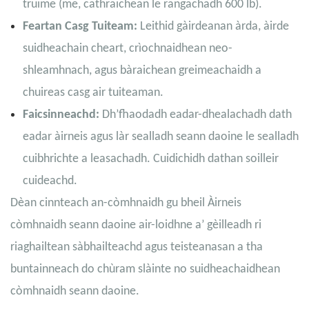
truime (me, cathraichean le rangachadh 600 lb).
Feartan Casg Tuiteam:
Leithid gàirdeanan àrda, àirde
suidheachain cheart, crìochnaidhean neo-
shleamhnach, agus bàraichean greimeachaidh a
chuireas casg air tuiteaman.
Faicsinneachd:
Dh’fhaodadh eadar-dhealachadh dath
eadar àirneis agus làr sealladh seann daoine le sealladh
cuibhrichte a leasachadh. Cuidichidh dathan soilleir
cuideachd.
Dèan cinnteach an-còmhnaidh gu bheil Àirneis
còmhnaidh seann daoine air-loidhne a’ gèilleadh ri
riaghailtean sàbhailteachd agus teisteanasan a tha
buntainneach do chùram slàinte no suidheachaidhean
còmhnaidh seann daoine.