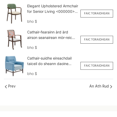
Elegant Upholstered Armchair
for Senior Living <000000>
FAIC TORAIDHEAN
Dining YW5780 Yumeya
bho
$
Cathair-fearainn àrd àrd
airson seanairean mòr-reic
FAIC TORAIDHEAN
yW570 Yumeya
bho
$
Cathair-suidhe eireachdail
taiceil do sheann daoine
FAIC TORAIDHEAN
YSF1115 Yumeya
bho
$
Prev
An Ath Rud