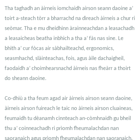
Tha taghadh an àirneis iomchaidh airson seann daoine a’
toirt a-steach tòrr a bharrachd na dìreach àirneis a chur ri
seòmar. Tha e mu dheidhinn àrainneachdan a leasachadh
a leasaicheas beatha inbhich a tha a’ fàs nas sine. Le
bhith a’ cur fòcas air sàbhailteachd, ergonomics,
seasmhachd, slàinteachas, fois, agus àile dachaigheil,
faodaidh a’ choimhearsnachd àirneis nas fheàrr a thoirt
do sheann daoine.
Co-dhiù a tha feum agad air àirneis airson seann daoine,
àirneis airson fuireach le taic no àirneis airson cluaineas,
feumaidh tu dèanamh cinnteach an-còmhnaidh gu bheil
thu a’ coinneachadh ri prìomh fheumalachdan nan
saoranaich agus prìomh fheumalachdan nan saoranaich.