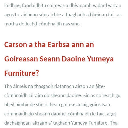
loidhne, faodaidh tu coimeas a dhèanamh eadar feartan
agus toraidhean sònraichte a thaghadh a bheir an taic as
motha do luchd-còmhnaidh nas sine.
Carson a tha Earbsa ann an
Goireasan Seann Daoine Yumeya
Furniture?
Tha àirneis na thasgadh riatanach airson an àite-
còmhnaidh cùraim do sheann daoine. Sin as coireach gu
bheil uimhir de stiùirichean goireasan aig goireasan
còmhnaidh do sheann daoine, còmhnaidh le taic, agus
dachaighean-altraim a’ taghadh Yumeya Furniture. Tha