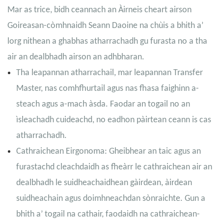
Mar as trice, bidh ceannach an Àirneis cheart airson
Goireasan-còmhnaidh Seann Daoine na chùis a bhith a’
lorg nithean a ghabhas atharrachadh gu furasta no a tha
air an dealbhadh airson an adhbharan.
Tha leapannan atharrachail, mar leapannan Transfer
Master, nas comhfhurtail agus nas fhasa faighinn a-
steach agus a-mach àsda. Faodar an togail no an
ìsleachadh cuideachd, no eadhon pàirtean ceann is cas
atharrachadh.
Cathraichean Eirgonoma: Gheibhear an taic agus an
furastachd cleachdaidh as fheàrr le cathraichean air an
dealbhadh le suidheachaidhean gàirdean, àirdean
suidheachain agus doimhneachdan sònraichte. Gun a
bhith a’ togail na cathair, faodaidh na cathraichean-