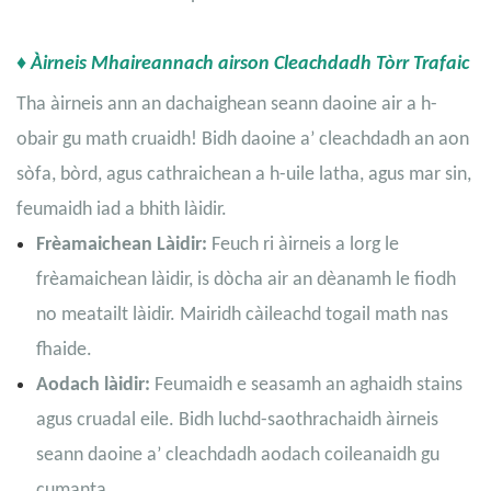
♦ Àirneis Mhaireannach airson Cleachdadh Tòrr Trafaic
Tha àirneis ann an dachaighean seann daoine air a h-
obair gu math cruaidh! Bidh daoine a’ cleachdadh an aon
sòfa, bòrd, agus cathraichean a h-uile latha, agus mar sin,
feumaidh iad a bhith làidir.
Frèamaichean Làidir:
Feuch ri àirneis a lorg le
frèamaichean làidir, is dòcha air an dèanamh le fiodh
no meatailt làidir. Mairidh càileachd togail math nas
fhaide.
Aodach làidir:
Feumaidh e seasamh an aghaidh stains
agus cruadal eile. Bidh luchd-saothrachaidh àirneis
seann daoine a’ cleachdadh aodach coileanaidh gu
cumanta.