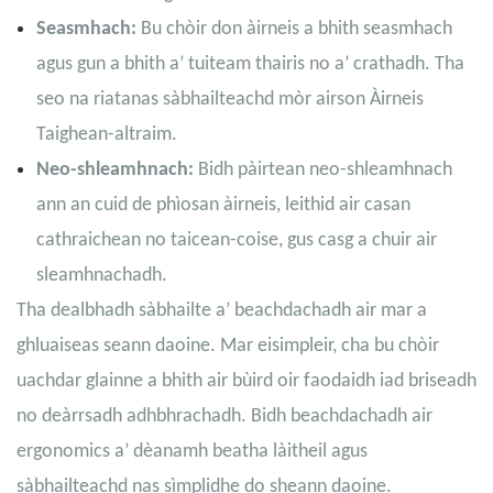
Seasmhach:
Bu chòir don àirneis a bhith seasmhach
agus gun a bhith a’ tuiteam thairis no a’ crathadh. Tha
seo na riatanas sàbhailteachd mòr airson Àirneis
Taighean-altraim.
Neo-shleamhnach:
Bidh pàirtean neo-shleamhnach
ann an cuid de phìosan àirneis, leithid air casan
cathraichean no taicean-coise, gus casg a chuir air
sleamhnachadh.
Tha dealbhadh sàbhailte a’ beachdachadh air mar a
ghluaiseas seann daoine. Mar eisimpleir, cha bu chòir
uachdar glainne a bhith air bùird oir faodaidh iad briseadh
no deàrrsadh adhbhrachadh. Bidh beachdachadh air
ergonomics a’ dèanamh beatha làitheil agus
sàbhailteachd nas sìmplidhe do sheann daoine.