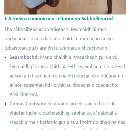
♦ Àirneis a choinnicheas ri Inbhean Sàbhailteachd
Tha sàbhailteachd an toiseach. Feumaidh àirneis
taigheadais seann daoine a bhith a rèir nan ìrean gus
tubaistean, gu h-àraidh tuiteaman, a sheachnadh.
Seasmhachd:
Mar a chaidh ainmeachadh gu h-àrd,
feumaidh pìosan a bhith air leth seasmhach. Coimhead
airson an fheadhainn a chaidh deuchainn a dhèanamh
airson seasmhachd (leithid suidheachain ceadaichte
ANSI/BIFMA).
Comas Cuideam:
Feumaidh àirneis taic a thoirt do
dhiofar luchd-cleachdaidh gu sàbhailte, a’ gabhail a-
steach àirneis bariatric gus àite a thoirt do dhaoine nas