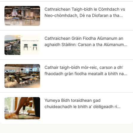
Cathraichean Taigh-bìdh le Còmhdach vs
Neo-chòmhdach, Dè na Diofaran a tha
ann?
Cathraichean Gràin Fiodha Alùmanum an
aghaidh Stàilinn: Carson a tha Alùmanum
nas coltaiche ri Fiodh Soladach?
Cathair taigh-bìdh mòr-reic, carson a dh’
fhaodadh gràn fiodha meatailt a bhith nad
ghnìomhachas san àm ri teachd?
Yumeya Bidh toraidhean gad
chuideachadh le bhith a’ dèiligeadh ri
dùbhlain saothair ann an gnìomhachas an
àirneis aig an stòr