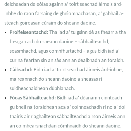
deicheadan de eòlas againn a’ toirt seachad àirneis àrd-
inbhe do raon farsaing de ghnìomhachasan, a’ gabhail a-
steach goireasan cùraim do sheann daoine.
Proifeiseantachd:
Tha iad a’ tuigsinn dè as fheàrr a tha
freagarrach do sheann daoine – sàbhailteachd,
seasmhachd, agus comhfhurtachd – agus bidh iad a’
cur na feartan sin an sàs ann an dealbhadh an toraidh.
Càileachd:
Bidh iad a’ toirt seachad àirneis àrd-inbhe,
maireannach do sheann daoine a sheasas ri
suidheachaidhean dùbhlanach.
Fòcas Sàbhailteachd:
Bidh iad a’ dèanamh cinnteach
gu bheil na toraidhean aca a’ coinneachadh ri no a’ dol
thairis air riaghailtean sàbhailteachd airson àirneis ann
an coimhearsnachdan còmhnaidh do sheann daoine.