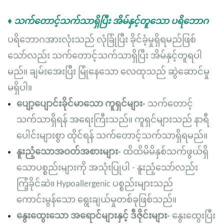
♦ သက်တောင့်သက်သာရှိပြီး အိမ်နှင့်တူသော ပရိဘောဂ
ပရိဘောဂအားလုံးသည် လုံခြုံပြီး ခိုင်ခံ့မှုရှိရမည်ဖြစ်
သော်လည်း သက်တောင့်သက်သာရှိပြီး အိမ်နှင့်တူရပါ
မည်။ ချမ်းအေးပြီး မြုံနေသော လေထုသည် ဆွဲဆောင်မှု
မရှိပါ။
ပျော့ပျောင်းခိုင်မာသော ကူရှင်များ-
သက်တောင့်
သက်သာရှိရန် အရေးကြီးသည်။ ကူရှင်များသည် နာရီ
ပေါင်းများစွာ ထိုင်ရန် သက်တောင့်သက်သာရှိရမည်။
နူးညံ့သောအဝတ်အစားများ-
ထိထိမိမိနှစ်သက်ဖွယ်ရှိ
သောပစ္စည်းများကို အသုံးပြုပါ - နူးညံ့သော်လည်း
ကြံ့ခိုင်ဆဲ။ Hypoallergenic ပစ္စည်းများသည်
ကောင်းမွန်သော ရွေးချယ်မှုတစ်ခုဖြစ်သည်။
နွေးထွေးသော အရောင်များနှင့် ဒီဇိုင်းများ-
နွေးထွေးပြီး