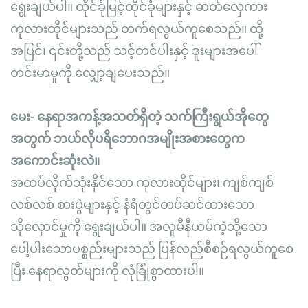
ရွေးချယ်ပါ။ ထိုင်ခုံမြင့်ထိုင်ခုံများနှင့် ဓာတ်လှေကား
ကုလားထိုင်များသည် တက်ရလွယ်ကူစေသည်။ ထို့
အပြင်၊ ၎င်းတို့သည် သင့်တင်ပါးနှင့် ဒူးများအပေါ်
တင်းမာမှုကို လျှော့ချပေးသည်။
မေး- နေရာအကန့်အသတ်ရှိတဲ့ သက်ကြီးရွယ်အိုတွေ
အတွက် ဘယ်လိုပရိဘောဂအမျိုးအစားတွေက
အကောင်းဆုံးလဲ။
အထပ်လိုက်သုံးနိုင်သော ကုလားထိုင်များ၊ ကျစ်ကျစ်
လစ်လစ် စားပွဲများနှင့် နံရံတွင်တပ်ဆင်ထားသော
သိုလှောင်မှုကို ရွေးချယ်ပါ။ အလူမီနီယမ်ကဲ့သို့သော
ပေါ့ပါးသောပစ္စည်းများသည် ပြန်လည်စီစဉ်ရလွယ်ကူစေ
ပြီး နေရာလွတ်များကို လုံခြုံစွာထားပါ။