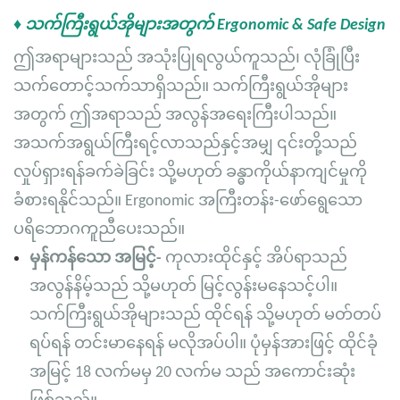
♦ သက်ကြီးရွယ်အိုများအတွက် Ergonomic & Safe Design
ဤအရာများသည် အသုံးပြုရလွယ်ကူသည်၊ လုံခြုံပြီး
သက်တောင့်သက်သာရှိသည်။ သက်ကြီးရွယ်အိုများ
အတွက် ဤအရာသည် အလွန်အရေးကြီးပါသည်။
အသက်အရွယ်ကြီးရင့်လာသည်နှင့်အမျှ ၎င်းတို့သည်
လှုပ်ရှားရန်ခက်ခဲခြင်း သို့မဟုတ် ခန္ဓာကိုယ်နာကျင်မှုကို
ခံစားရနိုင်သည်။ Ergonomic အကြီးတန်း-ဖော်ရွေသော
ပရိဘောဂကူညီပေးသည်။
မှန်ကန်သော အမြင့်-
ကုလားထိုင်နှင့် အိပ်ရာသည်
အလွန်နိမ့်သည် သို့မဟုတ် မြင့်လွန်းမနေသင့်ပါ။
သက်ကြီးရွယ်အိုများသည် ထိုင်ရန် သို့မဟုတ် မတ်တပ်
ရပ်ရန် တင်းမာနေရန် မလိုအပ်ပါ။ ပုံမှန်အားဖြင့် ထိုင်ခုံ
အမြင့် 18 လက်မမှ 20 လက်မ သည် အကောင်းဆုံး