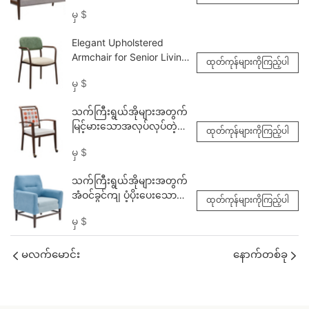
စုဆောင်းမှုသတ္တုသစ်သား
မှ
$
Gray နှစ်ဆဆိုဖာ YSF1125
Yumeya
Elegant Upholstered
Armchair for Senior Living
ထုတ်ကုန်များကိုကြည့်ပါ
<000000> Dining
မှ
$
YW5780 Yumeya
သက်ကြီးရွယ်အိုများအတွက်
မြင့်မားသောအလုပ်လုပ်တဲ့
ထုတ်ကုန်များကိုကြည့်ပါ
ထမင်းစားခန်းကုလားထိုင် -
မှ
$
လက်ကားလ်လက်ကား
သက်ကြီးရွယ်အိုများအတွက်
အံဝင်ခွင်ကျ ပံ့ပိုးပေးသော
ထုတ်ကုန်များကိုကြည့်ပါ
Lounge Chair (10000001)
မှ
$
မလက်မောင်း
နောက်တစ်ခု