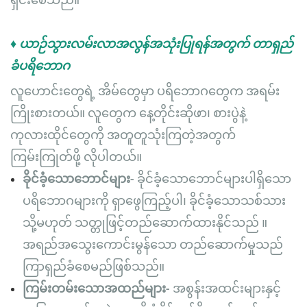
ရှင်းစေသည်။
♦ ယာဉ်သွားလမ်းလာအလွန်အသုံးပြုရန်အတွက် တာရှည်
ခံပရိဘောဂ
လူဟောင်းတွေရဲ့ အိမ်တွေမှာ ပရိဘောဂတွေက အရမ်း
ကြိုးစားတယ်။ လူတွေက နေ့တိုင်းဆိုဖာ၊ စားပွဲနဲ့
ကုလားထိုင်တွေကို အတူတူသုံးကြတဲ့အတွက်
ကြမ်းကြုတ်ဖို့ လိုပါတယ်။
ခိုင်ခံ့သောဘောင်များ-
ခိုင်ခံ့သောဘောင်များပါရှိသော
ပရိဘောဂများကို ရှာဖွေကြည့်ပါ၊ ခိုင်ခံ့သောသစ်သား
သို့မဟုတ် သတ္တုဖြင့်တည်ဆောက်ထားနိုင်သည် ။
အရည်အသွေးကောင်းမွန်သော တည်ဆောက်မှုသည်
ကြာရှည်ခံစေမည်ဖြစ်သည်။
ကြမ်းတမ်းသောအထည်များ-
အစွန်းအထင်းများနှင့်