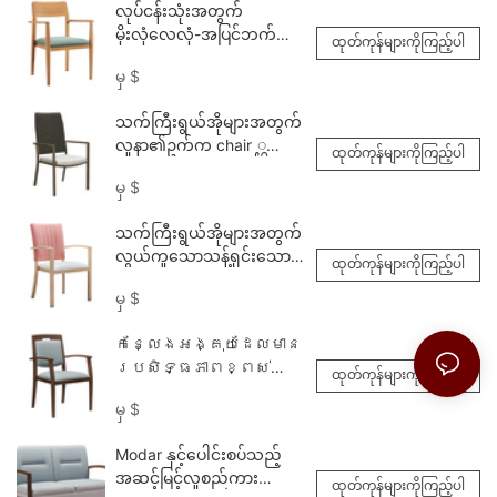
လုပ်ငန်းသုံးအတွက်
မိုးလုံလေလုံ-အပြင်ဘက်
ထုတ်ကုန်များကိုကြည့်ပါ
စားသောက်ဆိုင်သုံး
မှ
$
ကုလားထိုင် YW5709H
Yumeya
သက်ကြီးရွယ်အိုများအတွက်
လူနာ၏ဥက်က chair ္ဌ
ထုတ်ကုန်များကိုကြည့်ပါ
အနေဖြင့်သက်ကြီးရွယ်အို
မှ
$
များအားသက်ကြီးရွယ်အိုများ
အတွက်နှစ်သိမ့်မှု
သက်ကြီးရွယ်အိုများအတွက်
လွယ်ကူသောသန့်ရှင်းသော
ထုတ်ကုန်များကိုကြည့်ပါ
ထမင်းစားခန်း
မှ
$
ကုလားထိုင်5796 Yumeya
កន្លែងអង្គុយដែលមាន
ប្រសិទ្ធភាពខ្ពស់
ထုတ်ကုန်များကိုကြည့်ပါ
សម្រាប់អ្នករស់នៅជាន់
မှ
$
ខ្ពស់ <000000>
កន្លែងបរិភោគអាហារ
Modar နှင့်ပေါင်းစပ်သည့်
YW5739 Yumeya
အဆင့်မြင့်လူစည်ကား
ထုတ်ကုန်များကိုကြည့်ပါ