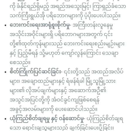
ကို ခံနိုင်ရည်ရှိမည့် အရည်အသွေးမြင့်၊ ကြာရှည်ခံသော
သက်ကြီးရွယ်အို ပရိဘောဂများကို ပံ့ပိုးပေးပါသည်။
ဘေးကင်းရေးအာရုံစူးစိုက်မှု-
အကြီးတန်းလူနေမှု
အသိုင်းအဝိုင်းများရှိ ပရိဘောဂများအတွက် ၎င်း
တို့၏ထုတ်ကုန်များသည် ဘေးကင်းရေးစည်းမျဉ်းများ
နှင့် ပြည့်မီရန် သို့မဟုတ် ကျော်လွန်ကြောင်း သေချာ
စေသည်။
စိတ်ကြိုက်ပြင်ဆင်ခြင်း-
၎င်းတို့သည် အထည်အလိပ်
များ၊ အချောထည်များနှင့် ရံဖန်ရံခါ မြို့သူမြို့သား
များ၏ လိုအပ်ချက်များနှင့် အဆောက်အဦ၏
အသွင်အပြင်တို့ကို အံဝင်ခွင်ကျဖြစ်စေရန်
အခွင့်အလမ်းများကို ပေးဆောင်ပါသည်။
ယုံကြည်စိတ်ချရမှု နှင့် ဝန်ဆောင်မှု-
ယုံကြည်စိတ်ချရ
သော ရောင်းချသူများသည် ချက်ခြင်းပေးပို့ခြင်း၊