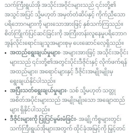
သက်ကြီးရွယ်အို အသိုင်းအဝိုင်းများသည် ၎င်းတို့၏
အသွင်အပြင် သို့မဟုတ် အမှတ်တံဆိပ်နှင့် ကိုက်ညီသော
ပရိဘောဂများကို များသောအားဖြင့် နှစ်သက်ကြသည်။
စိတ်ကြိုက်ပြင်ဆင်ခြင်းကို အကြီးတန်းလူနေမှုပရိဘောဂ
အွန်လိုင်းရောင်းချသူအများစုမှ ပေးဆောင်လေ့ရှိသည်။
အထည်ရွေးချယ်မှုများ-
အများအားဖြင့် အသိုင်းအဝိုင်း
များသည် ၎င်းတို့၏အတွင်းပိုင်းဒီဇိုင်းနှင့် လိုက်ဖက်ရန်
အထည်များ၊ အရောင်များနှင့် ဒီဇိုင်းအမျိုးမျိုးမှ
ရွေးချယ်နိုင်ပါသည်။
အပြီးသတ်ရွေးချယ်မှုများ-
သစ် သို့မဟုတ် သတ္တု
အစိတ်အပိုင်းများသည် အမျိုးမျိုးသော အချောထည်
များ ရှိနိုင်ပါသည်။
ဒီဇိုင်းများကို ပြုပြင်မွမ်းမံခြင်း-
အချို့ကိစ္စများတွင်၊
သက်ကြီးရွယ်အိုများအတွက် ထိုင်ခုံအမြင့်ကို မြှင့်တင်