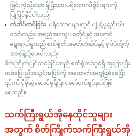
ခြင်းကဲ့သို့သော ရှိပြီးသားပရိဘောဂဒီဇိုင်းများကို
ပြုပြင်နိုင်ပါသည်။
တံဆိပ်တပ်ခြင်း-
ပရိဘောဂများတွင် ပျံ့နှံ့မှုနည်းပါး
သော်လည်း အရည်အသွေး၊ စတိုင်နှင့် အရောင်
ရွေးချယ်မှုသည် စက်ရုံ၏အမှတ်တံဆိပ်နှင့် ရုပ်ပုံတို့ကို
အားဖြည့်ပေးပါသည်။
စိတ်ကြိုက်ပြင်ဆင်ခြင်းသည် စက်ရုံတစ်ခွင်ရှိ ထူးခြားပြီး
တစ်ပြေးညီအသွင်အပြင်ကို အထောက်အကူဖြစ်စေပြီး
၎င်းကို ပိုမိုဆွဲဆောင်မှုရှိပြီး ပရော်ဖက်ရှင်နယ်ဖြစ်
စေသည်။
သက်ကြီးရွယ်အိုနေထိုင်သူများ
အတွက် စိတ်ကြိုက်သက်ကြီးရွယ်အို