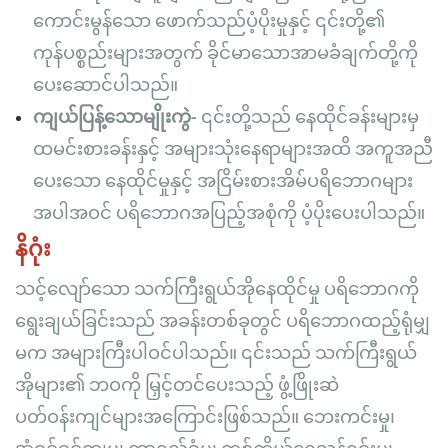
ကောင်းမွန်သော ဖောက်သည်ပံ့ပိုးမှုနှင့် ၎င်းတို့၏
ကုန်ပစ္စည်းများအတွက် ခိုင်မာသောအာမခံချက်တို့ကို
ပေးဆောင်ပါသည်။
ကျယ်ပြန့်သောမျိုးကွဲ-
၎င်းတို့သည် နေထိုင်ခန်းများမှ
ထမင်းစားခန်းနှင့် အများသုံးနေရာများအထိ အကူအညီ
ပေးသော နေထိုင်မှုနှင့် အငြိမ်းစားအိမ်ပရိဘောဂများ
အပါအဝင် ပရိဘောဂအပြည့်အစုံကို ပံ့ပိုးပေးပါသည်။
နိဂုံး
သင့်လျော်သော သက်ကြီးရွယ်အိုနေထိုင်မှု ပရိဘောဂကို
ရွေးချယ်ခြင်းသည် အခန်းတစ်ခုတွင် ပရိဘောဂထည့်ရုံမျှ
မက အများကြီးပါဝင်ပါသည်။ ၎င်းသည် သက်ကြီးရွယ်
အိုများ၏ ဘဝကို မြှင့်တင်ပေးသည့် ဖွံ့ဖြိုးဆဲ
ပတ်ဝန်းကျင်များအကြောင်းဖြစ်သည်။ ဘေးကင်းမှု၊