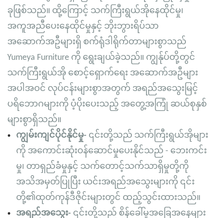
ခုဖြစ်သည်။ ထို့ကြောင့် သက်ကြီးရွယ်အိုနေထိုင်မှု၊
အကူအညီပေးနေထိုင်မှုနှင့် ဘိုးဘွားရိပ်သာ
အဆောက်အဦများရှိ စက်ရုံဒါရိုက်တာများစွာသည်
Yumeya Furniture ကို ရွေးချယ်ခဲ့သည်။ ကျွန်ုပ်တို့တွင်
သက်ကြီးရွယ်အို စောင့်ရှောက်ရေး အဆောက်အဦများ
အပါအဝင် လုပ်ငန်းများစွာအတွက် အရည်အသွေးမြင့်
ပရိဘောဂများကို ပံ့ပိုးပေးသည့် အတွေ့အကြုံ ဆယ်စုနှစ်
များစွာရှိသည်။
ကျွမ်းကျင်ပိုင်နိုင်မှု-
၎င်းတို့သည် သက်ကြီးရွယ်အိုများ
ကို အကောင်းဆုံးဝန်ဆောင်မှုပေးနိုင်သည် - ဘေးကင်း
မှု၊ တာရှည်ခံမှုနှင့် သက်တောင့်သက်သာရှိမှုတို့ကို
အသိအမှတ်ပြုပြီး ယင်းအရည်အသွေးများကို ၎င်း
တို့၏ထုတ်ကုန်ဒီဇိုင်းများတွင် ထည့်သွင်းထားသည်။
အရည်အသွေး-
၎င်းတို့သည် စိန်ခေါ်မှုအခြေအနေများ