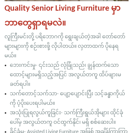
Quality Senior Living Furniture မှာ
ဘာတွေရှာရမလဲ။
လူကြီးမင်းတို့ ပရိဘောဂကို ရွေးချယ်တဲ့အခါ တော်တော်
များများကို စဉ်းစားဖို့ လိုပါတယ်။ လှတာထက် ပိုနေရ
မယ်။
ဘေးကင်းမှု- ၎င်းသည် လုံခြုံသည်၊ ချွန်ထက်သော
ထောင့်များမရှိသည့်အပြင် အလွယ်တကူ ထိပ်ဖျားမ
ခတ်ရပါ။
သက်တောင့်သက်သာ- ပျော့ပျောင်းပြီး သင့်ခန္ဓာကိုယ်
ကို ပံ့ပိုးပေးရပါမယ်။
အသုံးပြုရလွယ်ကူခြင်း- သက်ကြီးရွယ်အိုများ ထိုင်ခုံ
ပေါ်မှ အလွယ်တကူ ဝင်ထွက်နိုင်၊ မရှိ စစ်ဆေးပါ။
ခိုင်ခံ့မှု- Assisted Living Furniture အဖြစ် အချိန်ကြာကြာ