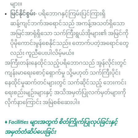
များ။
မြင်နိုင်စွမ်း-
ပရိဘောဂနှင့်ကြမ်းပြင်ကြားရှိ
ဆန့်ကျင်ဘက်အရောင်သည် အကန့်အသတ်ရှိသော
အမြင်အာရုံရှိသော သက်ကြီးရွယ်အိုများ၏ အမြင်ကို
ပိုမိုကောင်းမွန်စေနိုင်သည်။ တောက်ပတဲ့အရောင်တွေ
လည်း ကူညီပေးပါလိမ့်မယ်။
အကြီးတန်းနေထိုင်သည့်ပရိဘောဂသည် အွန်လိုင်းတွင်
ကျန်းမာရေးစောင့်ရှောက်မှု သို့မဟုတ် သက်ကြီးပိုင်း
နေထိုင်မှုဆက်တင်များတွင် သက်ဆိုင်သည့် ဘေးကင်း
ရေးစည်းမျဉ်းများနှင့် အသိအမှတ်ပြုလက်မှတ်များကို
လိုက်နာကြောင်း အမြဲစစ်ဆေးပါ။
♦ Facilities များအတွက် စိတ်ကြိုက်ပြုလုပ်ခြင်းနှင့်
အမှတ်တံဆိပ်ပေးခြင်း