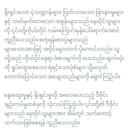
ရိုးရှင်းသော ပုံသဏ္ဍာန်များ၊ ပြတ်သားသော ခြားနားမှုများ
နှင့် သတ်မှတ်ထားသော အစွန်းများသည် နေထိုင်သူများ
ကို ၎င်းတို့ကိုယ်တိုင် လမ်းကြောင်းမှန်ပေါ်ရောက်အောင်
ကူညီပေးသည်။ စတုရန်းစားပွဲများသည်
များသောအားဖြင့် အဝိုင်းများထက် ပိုကောင်းသည်။ သူ
တို့သည် ကိုယ်ပိုင်နေရာ ခံစားချက်ကို ပေးသည်။ မျက်လုံး
ကို ရှုပ်ထွေးစေသော ရဲရင့်သောပုံစံများ သို့မဟုတ်
တောက်ပြောင်သော အချောထည်များကို ရှောင်ကြဉ်ပါ။
နွေးထွေးမှုနှင့် ရိုးရှင်းမှုကို အလေးပေးသည့် ဒီဇိုင်း
ချဉ်းကပ်မှုတစ်ခုကို သုံးသပ်ကြည့်ပါ။ ၎င်းတို့၏ ဒီဇိုင်း
များသည် နေထိုင်သူများအား အိမ်တွင် သက်တောင့်
သက်သာဖြစ်စေရန် ကူညီပေးသည်။