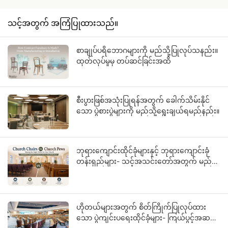
သင့်အတွက် အကြံပြုထားသည်။
စာချုပ်ပရိဘောဂများကို မည်သို့ပြုလုပ်သနည်း။
ထုတ်လုပ်မှုမှ တပ်ဆင်ခြင်းအထိ
စီးပွားဖြစ်အသုံးပြုရန်အတွက် ခေါက်သိမ်းနိုင်
သော ပွဲစားပွဲများကို မည်သို့ရွေးချယ်ရမည်နည်း။
ဘုရားကျောင်းထိုင်ခုံများနှင့် ဘုရားကျောင်းခုံ
တန်းရှည်များ- သင့်အသင်းတော်အတွက် မည်
သည့်ထိုင်ခုံသည် သင့်တော်သနည်း။
ဟိုတယ်များအတွက် စိတ်ကြိုက်ပြုလုပ်ထား
သော ပွဲကျင်းပရေးထိုင်ခုံများ- ကြယ်ပွင့်အဆင့်