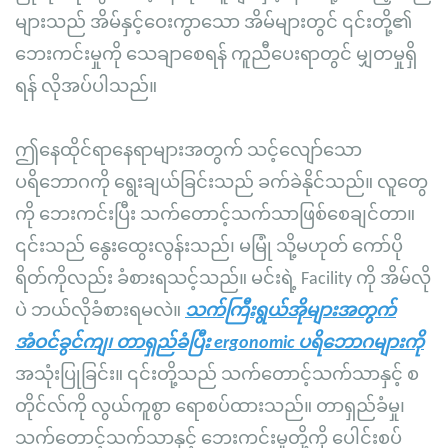
များသည် အိမ်နှင့်ဝေးကွာသော အိမ်များတွင် ၎င်းတို့၏
ဘေးကင်းမှုကို သေချာစေရန် ကူညီပေးရာတွင် မျှတမှုရှိ
ရန် လိုအပ်ပါသည်။
ဤနေထိုင်ရာနေရာများအတွက် သင့်လျော်သော
ပရိဘောဂကို ရွေးချယ်ခြင်းသည် ခက်ခဲနိုင်သည်။ လူတွေ
ကို ဘေးကင်းပြီး သက်တောင့်သက်သာဖြစ်စေချင်တာ။
၎င်းသည် နွေးထွေးလွန်းသည်၊ မမြုံ သို့မဟုတ် ကော်ပို
ရိတ်ကိုလည်း ခံစားရသင့်သည်။ မင်းရဲ့ Facility ကို အိမ်လို
ပဲ ဘယ်လိုခံစားရမလဲ။
သက်ကြီးရွယ်အိုများအတွက်
အံဝင်ခွင်ကျ၊ တာရှည်ခံပြီး ergonomic ပရိဘောဂများကို
အသုံးပြုခြင်း။ ၎င်းတို့သည် သက်တောင့်သက်သာနှင့် စ
တိုင်လ်ကို လွယ်ကူစွာ ရောစပ်ထားသည်။ တာရှည်ခံမှု၊
သက်တောင့်သက်သာနှင့် ဘေးကင်းမှုတို့ကို ပေါင်းစပ်