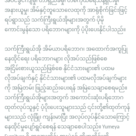
အံဝင်ခွင်ကျမှု၊ တာရှည်ခံမှု၊ တစ်ကိုယ်ရေသန့်ရှင်းမှု၊
အနားယူမှု၊ အိမ်နှင့်တူသောလေထုကို အာရုံစိုက်ခြင်းဖြင့်
ရပ်ရွာသည် သက်ကြီးရွယ်အိုများအတွက် ပိုမို
ကောင်းမွန်သော ပရိဘောဂများကို ပံ့ပိုးပေးနိုင်ပါသည်။
သက်ကြီးရွယ်အို အိမ်ယာပရိဘောဂ၊ အထောက်အကူပြု
နေထိုင်ရေး ပရိဘောဂများ လိုအပ်သည်ဖြစ်စေ
အငြိမ်းစားယူသည်ဖြစ်စေ နိုင်ငံသားများ၏ ပထမ
လိုအပ်ချက်နှင့် နိုင်ငံသားများ၏ ပထမလိုအပ်ချက်များ
ကို အမြဲတမ်း ဖြည့်ဆည်းပေးရန် အမြဲသေချာစေရမည်။
သက်ကြီးရွယ်အိုများအတွက် အကောင်းဆုံးပရိဘောဂ
ထုတ်လုပ်သူနှင့် ပံ့ပိုးပေးသူများသည် ၎င်းတို့၏ထုတ်ကုန်
များသည် လုံခြုံ၊ ကျန်းမာပြီး အလုပ်လုပ်နိုင်သောကြောင့်
နေထိုင်မှုပျော်ရွင်စေရန် သေချာစေပါသည်။ Yumeya