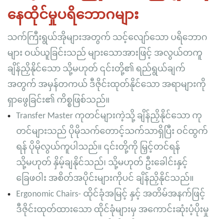
နေထိုင်မှုပရိဘောဂများ
သက်ကြီးရွယ်အိုများအတွက် သင့်လျော်သော ပရိဘောဂ
များ ဝယ်ယူခြင်းသည် များသောအားဖြင့် အလွယ်တကူ
ချိန်ညှိနိုင်သော သို့မဟုတ် ၎င်းတို့၏ ရည်ရွယ်ချက်
အတွက် အမှန်တကယ် ဒီဇိုင်းထုတ်နိုင်သော အရာများကို
ရှာဖွေခြင်း၏ ကိစ္စဖြစ်သည်။
Transfer Master ကုတင်များကဲ့သို့ ချိန်ညှိနိုင်သော ကု
တင်များသည် ပိုမိုသက်တောင့်သက်သာရှိပြီး ဝင်ထွက်
ရန် ပိုမိုလွယ်ကူပါသည်။ ၎င်းတို့ကို မြှင့်တင်ရန်
သို့မဟုတ် နှိမ့်ချနိုင်သည်၊ သို့မဟုတ် ဦးခေါင်းနှင့်
ခြေဖဝါး အစိတ်အပိုင်းများကိုပင် ချိန်ညှိနိုင်သည်။
Ergonomic Chairs- ထိုင်ခုံအမြင့် နှင့် အတိမ်အနက်ဖြင့်
ဒီဇိုင်းထုတ်ထားသော ထိုင်ခုံများမှ အကောင်းဆုံးပံ့ပိုးမှု