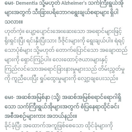
မေး- Dementia သို့မဟုတ် Alzheimer's သက်ကြီးရွယ်အို
များအတွက် သီးခြားပရိဘောဂရွေးချယ်စရာများ ရှိပါ
သလား။
ဟုတ်ကဲ့။ ပျော့ပျောင်းအေးဆေးသော အရောင်များဖြင့်
ရိုးရှင်းပြီး ရင်းနှီးပြီးသား ဒီဇိုင်းများကို ရွေးချယ်ပါ။ ရဲရင့်
သောပုံစံများ သို့မဟုတ် တောက်ပြောင်သော အချောထည်
များကို ရှောင်ကြဉ်ပါ။ လေးထောင့်ဇယားများနှင့်
ကြည်လင်သောအရောင်ခြားနားမှုများသည် တိမ်းညွှတ်မှု
ကို ကူညီပေးပြီး ရှုပ်ထွေးမှုများကို လျှော့ချပေးသည်။
မေး- အဆစ်အမြစ်နာ (သို့) အဆစ်အမြစ်ရောင်ရောဂါရှိ
သော သက်ကြီးရွယ်အိုများအတွက် စံပြနေရာထိုင်ခင်း
အစီအစဉ်များကား အဘယ်နည်း။
ခိုင်ခံ့ပြီး အထောက်အကူဖြစ်စေသော ထိုင်ခုံများကို