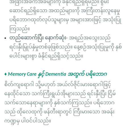
အခြားအခက်အခဲများကို ခံနိုင်ရည်ရှိရမည်။ စွမ်း
ဆောင်ရည်ရှိသော အထည်များကို အကြီးတန်းလူနေမှု
ပရိဘောဂထုတ်လုပ်သူများမှ အများအားဖြင့် အသုံးပြု
ကြသည်။
တည်ဆောက်ပြီး နောက်ဆုံး-
အရည်အသွေးသည်
ရင်းနှီးမြှုပ်နှံမှုတစ်ခုဖြစ်သည်။ နေ့စဉ်အသုံးပြုမှုကို နှစ်
ပေါင်းများစွာ ခံနိုင်ရည်ရှိသင့်သည်။
♦ Memory Care နှင့် Dementia အတွက် ပရိဘောဂ
စိတ်ကျရောဂါ သို့မဟုတ် အယ်လ်ဇိုင်းမားရောဂါဖြင့်
နေထိုင်သော သက်ကြီးရွယ်အိုများသည် ရင်းနှီးပြီး ငြိမ်
သက်သောနေရာများကို နှစ်သက်ကြသည်။ ပရိဘောဂ
သည် ထိုလေထုကို ဖန်တီးရာတွင် ကြီးမားသော အခန်း
ကဏ္ဍမှ ပါဝင်ပါသည်။