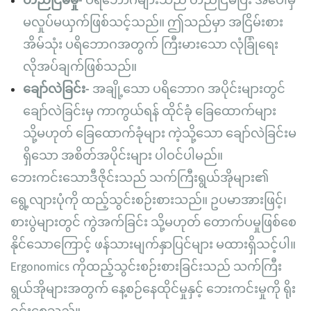
တည်ငြိမ်မှု-
ပရိဘောဂများသည် တည်ငြိမ်ပြီး အပေါ်မှ
မလှုပ်မယှက်ဖြစ်သင့်သည်။ ဤသည်မှာ အငြိမ်းစား
အိမ်သုံး ပရိဘောဂအတွက် ကြီးမားသော လုံခြုံရေး
လိုအပ်ချက်ဖြစ်သည်။
ချော်လဲခြင်း-
အချို့သော ပရိဘောဂ အပိုင်းများတွင်
ချော်လဲခြင်းမှ ကာကွယ်ရန် ထိုင်ခုံ ခြေထောက်များ
သို့မဟုတ် ခြေထောက်ခုံများ ကဲ့သို့သော ချော်လဲခြင်းမ
ရှိသော အစိတ်အပိုင်းများ ပါဝင်ပါမည်။
ဘေးကင်းသောဒီဇိုင်းသည် သက်ကြီးရွယ်အိုများ၏
ရွေ့လျားပုံကို ထည့်သွင်းစဉ်းစားသည်။ ဥပမာအားဖြင့်၊
စားပွဲများတွင် ကွဲအက်ခြင်း သို့မဟုတ် တောက်ပမှုဖြစ်စေ
နိုင်သောကြောင့် ဖန်သားမျက်နှာပြင်များ မထားရှိသင့်ပါ။
Ergonomics ကိုထည့်သွင်းစဉ်းစားခြင်းသည် သက်ကြီး
ရွယ်အိုများအတွက် နေ့စဉ်နေထိုင်မှုနှင့် ဘေးကင်းမှုကို ရိုး