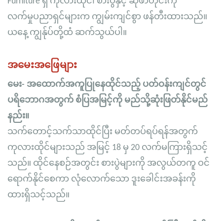
Furniture ရှိ ကုလားထိုင်၊ စားပွဲနှင့် ဆိုဖာတိုင်းကို
လက်မှုပညာရှင်များက ကျွမ်းကျင်စွာ ဖန်တီးထားသည်။
ယနေ့ ကျွန်ုပ်တို့ထံ ဆက်သွယ်ပါ။
အမေးအဖြေများ
မေး- အထောက်အကူပြုနေထိုင်သည့် ပတ်ဝန်းကျင်တွင်
ပရိဘောဂအတွက် စံပြအမြင့်ကို မည်သို့ဆုံးဖြတ်နိုင်မည်
နည်း။
သက်တောင့်သက်သာထိုင်ပြီး မတ်တပ်ရပ်ရန်အတွက်
ကုလားထိုင်များသည် အမြင့် 18 မှ 20 လက်မကြားရှိသင့်
သည်။ ထိုင်နေစဉ်အတွင်း စားပွဲများကို အလွယ်တကူ ဝင်
ရောက်နိုင်စေကာ လုံလောက်သော ဒူးခေါင်းအခန်းကို
ထားရှိသင့်သည်။