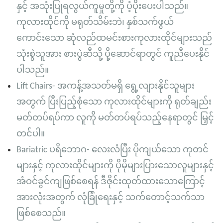
နှင့် အသုံးပြုရလွယ်ကူမှုတို့ကို ပံ့ပိုးပေးပါသည်။
ကုလားထိုင်ကို မရုတ်သိမ်းဘဲ၊ နှစ်သက်ဖွယ်
ကောင်းသော ဆုံလည်ထမင်းစားကုလားထိုင်များသည်
သုံးစွဲသူအား စားပွဲဆီသို့ ပို့ဆောင်ရာတွင် ကူညီပေးနိုင်
ပါသည်။
Lift Chairs- အကန့်အသတ်မရှိ ရွေ့လျားနိုင်သူများ
အတွက် ပြီးပြည့်စုံသော ကုလားထိုင်များကို ရုတ်ချည်း
မတ်တပ်ရပ်ကာ လူကို မတ်တပ်ရပ်သည့်နေရာတွင် မြှင့်
တင်ပါ။
Bariatric ပရိဘောဂ- လေးလံပြီး ပိုကျယ်သော ကုတင်
များနှင့် ကုလားထိုင်များကို ပိုမိုများပြားသောလူများနှင့်
အံဝင်ခွင်ကျဖြစ်စေရန် ဒီဇိုင်းထုတ်ထားသောကြောင့်
အားလုံးအတွက် လုံခြုံရေးနှင့် သက်တောင့်သက်သာ
ဖြစ်စေသည်။