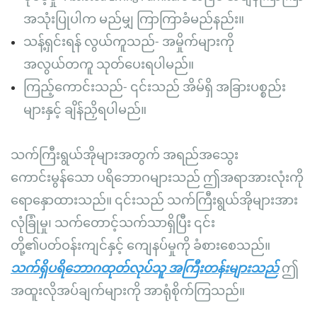
အသုံးပြုပါက မည်မျှ ကြာကြာခံမည်နည်း။
သန့်ရှင်းရန် လွယ်ကူသည်- အမှိုက်များကို
အလွယ်တကူ သုတ်ပေးရပါမည်။
ကြည့်ကောင်းသည်- ၎င်းသည် အိမ်ရှိ အခြားပစ္စည်း
များနှင့် ချိန်ညှိရပါမည်။
သက်ကြီးရွယ်အိုများအတွက် အရည်အသွေး
ကောင်းမွန်သော ပရိဘောဂများသည် ဤအရာအားလုံးကို
ရောနှောထားသည်။ ၎င်းသည် သက်ကြီးရွယ်အိုများအား
လုံခြုံမှု၊ သက်တောင့်သက်သာရှိပြီး ၎င်း
တို့၏ပတ်ဝန်းကျင်နှင့် ကျေနပ်မှုကို ခံစားစေသည်။
သက်ရှိပရိဘောဂထုတ်လုပ်သူ အကြီးတန်းများသည်
ဤ
အထူးလိုအပ်ချက်များကို အာရုံစိုက်ကြသည်။