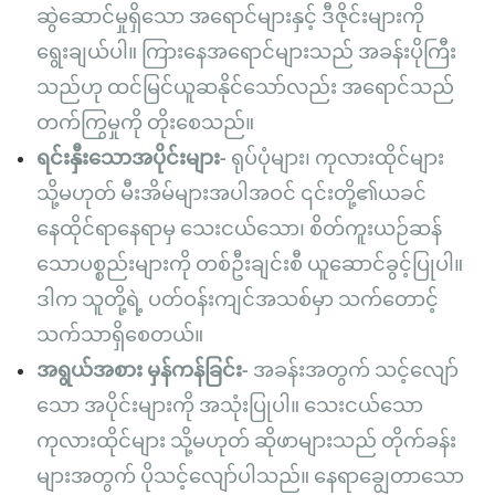
ဆွဲဆောင်မှုရှိသော အရောင်များနှင့် ဒီဇိုင်းများကို
ရွေးချယ်ပါ။ ကြားနေအရောင်များသည် အခန်းပိုကြီး
သည်ဟု ထင်မြင်ယူဆနိုင်သော်လည်း အရောင်သည်
တက်ကြွမှုကို တိုးစေသည်။
ရင်းနှီးသောအပိုင်းများ-
ရုပ်ပုံများ၊ ကုလားထိုင်များ
သို့မဟုတ် မီးအိမ်များအပါအဝင် ၎င်းတို့၏ယခင်
နေထိုင်ရာနေရာမှ သေးငယ်သော၊ စိတ်ကူးယဉ်ဆန်
သောပစ္စည်းများကို တစ်ဦးချင်းစီ ယူဆောင်ခွင့်ပြုပါ။
ဒါက သူတို့ရဲ့ ပတ်ဝန်းကျင်အသစ်မှာ သက်တောင့်
သက်သာရှိစေတယ်။
အရွယ်အစား မှန်ကန်ခြင်း-
အခန်းအတွက် သင့်လျော်
သော အပိုင်းများကို အသုံးပြုပါ။ သေးငယ်သော
ကုလားထိုင်များ သို့မဟုတ် ဆိုဖာများသည် တိုက်ခန်း
များအတွက် ပိုသင့်လျော်ပါသည်။ နေရာချွေတာသော