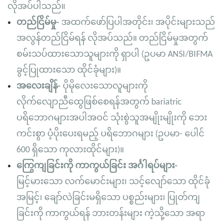
လိုအပ်ပါသည်။
တည်ငြိမ်မှု-
အထက်ဖော်ပြပါအတိုင်း၊ အပိုင်းများသည်
အလွန်တည်ငြိမ်ရန် လိုအပ်သည်။ တည်ငြိမ်မှုအတွက်
စမ်းသပ်ထားသောသူများကို ရှာပါ (ဥပမာ ANSI/BIFMA
ခွင့်ပြုထားသော ထိုင်ခုံများ)။
အလေးချိန်-
ပိုမိုလေးသောလူများကို
လိုက်လျောညီထွေဖြစ်စေရန်အတွက် bariatric
ပရိဘောဂများအပါအဝင် သုံးစွဲသူအမျိုးမျိုးကို ဘေး
ကင်းစွာ ပံ့ပိုးပေးရမည့် ပရိဘောဂများ (ဥပမာ- ပေါင်
600 ရှိသော ကုလားထိုင်များ)။
ကြွေကျခြင်းကို ကာကွယ်ခြင်း အင်္ဂါရပ်များ-
မြင့်မားသော လက်မောင်းများ၊ သင့်လျော်သော ထိုင်ခုံ
အမြင့်၊ ချော်လဲခြင်းမရှိသော ပစ္စည်းများ၊ ပြုတ်ကျ
ခြင်းကို ကာကွယ်ရန် ဘားတန်းများ ကဲ့သို့သော အရာ