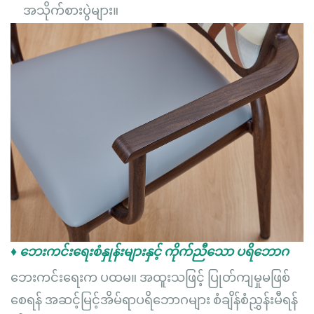
အသိုက်စားပွဲများ။
♦ ဘေးကင်းရေးစံနှုန်းများနှင့် ကိုက်ညီသော ပရိဘောဂ
ဘေးကင်းရေးက ပထမ။ အထူးသဖြင့် ပြုတ်ကျမှုမဖြစ်
စေရန် အဆင့်မြင့်အိမ်ရာပရိဘောဂများ စံချိန်စံညွှန်းမီရန်