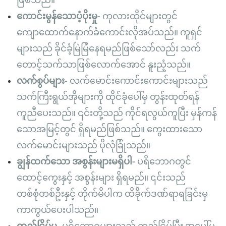
ဖြစ်သည်။
ကောင်းမွန်သောပံ့ပိုးမှု-
ကုလားထိုင်များတွင်
ကျောထောက်နောက်ခံကောင်းလိုအပ်သည်။ ကူရှင်
များသည် ခိုင်ခံ့မြဲမြံနေရမည်ဖြစ်သော်လည်း သက်
တောင့်သက်သာဖြစ်လောက်အောင် နူးညံ့သည်။
လက်စွပ်များ-
လက်မောင်းကောင်းကောင်းများသည်
သက်ကြီးရွယ်အိုများကို ထိုင်ခုံပေါ်မှ တွန်းထုတ်ရန်
ကူညီပေးသည်။ ၎င်းတို့သည် ကိုင်ရလွယ်ကူပြီး မှန်ကန်
သောအမြင့်တွင် ရှိရမည်ဖြစ်သည်။ ကွေးထားသော
လက်မောင်းများသည် ပိုလုံခြုံသည်။
ချွန်ထက်သော အစွန်းများမရှိပါ-
ပရိဘောဂတွင်
ထောင့်ကွေးနှင့် အစွန်းများ ရှိရမည်။ ၎င်းသည်
တစ်စုံတစ်ဦးနှင့် တိုက်မိပါက ထိခိုက်ဒဏ်ရာရခြင်းမှ
ကာကွယ်ပေးပါသည်။