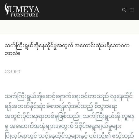
သက်ကြီးရွယ်အိုနေထိုင်မှုအတွက် အကောင်းဆုံးပရိဘောဂက
ဘာလဲ။
2025-11-17
သက်ကြီးရွယ်အိုစောင့်ရှောက်ရေးစင်တာသည် လူနေထိုင်
ရန်အတတ်နိုင်ဆုံး ခံစားရန်လိုအပ်သည့် စီးပွားရေး
အတွင်းပိုင်းနေရာတစ်ခုဖြစ်သည်။ သက်ကြီးရွယ်အို လူနေ
မှု အဆောက်အအုံများအတွက် ဒီဇိုင်းရွေးချယ်မှုများ
ပြုလုပ်ရာတွင် သင့်နေထိုင်သူများနှင့် ၎င်းတို့၏ ဧည့်သည်