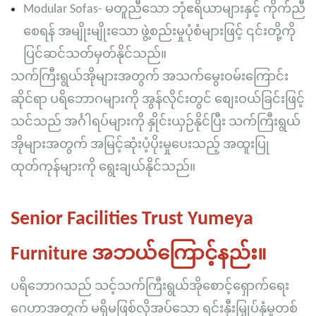
Modular Sofas- မတူညီသော ဘုံဧရိယာများနှင့် ကိုက်ညီ
စေရန် အမျိုးမျိုးသော ဖွဲ့စည်းမှုပုံစံများဖြင့် ၎င်းတို့ကို
ပြင်ဆင်သတ်မှတ်နိုင်သည်။
သက်ကြီးရွယ်အိုများအတွက် အသက်မွေးဝမ်းကြောင်း
ဆိုင်ရာ ပရိဘောဂများကို အွန်လိုင်းတွင် စျေးဝယ်ခြင်းဖြင့်
သင်သည် အင်္ဂါရပ်များကို နှိုင်းယှဉ်နိုင်ပြီး သက်ကြီးရွယ်
အိုများအတွက် အမြင့်ဆုံးပံ့ပိုးမှုပေးသည့် အထူးပြု
ထုတ်ကုန်များကို ရွေးချယ်နိုင်သည်။
Senior Facilities Trust Yumeya
Furniture အဘယ်ကြောင့်နည်း။
ပရိဘောဂသည် သင့်သက်ကြီးရွယ်အိုစောင့်ရှောက်ရေး
ဂေဟာအတွက် မရှိမဖြစ်လိုအပ်သော ရင်းနှီးမြှုပ်နှံမှုတစ်