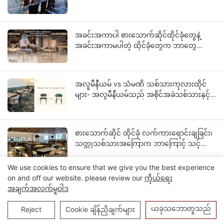
သတ်မှတ်ထားသော ဟိုတယ်ပရောဂျက်များ
အတွက် OEM လမ်းညွှန်
အခင်းအကာပါ စားသောက်ဆိုင်ထိုင်ခုံတွေနဲ့
အခင်းအကာမပါတဲ့ ထိုင်ခုံတွေက ဘာတွေ
ကွာခြားလဲ။
အလူမီနီယမ် vs သံမဏိ သစ်သားကုလားထိုင်
များ- အလူမီနီယမ်သည် အစိုင်အခဲသစ်သားနှင့် ပို
တူရသည့် အကြောင်းရင်းကား အဘယ်နည်း။
စားသောက်ဆိုင် ထိုင်ခုံ လက်ကားရောင်းချခြင်း၊
သတ္တုသစ်သားအကြောက ဘာကြောင့် သင့်
လုပ်ငန်းရဲ့ အနာဂတ်ဖြစ်နိုင်တာလဲ။
We use cookies to ensure that we give you the best experience
on and off our website. please review our
ကိုယ်ရေး
အချက်အလက်မူဝါဒ
[၁၀၀၀၀၀၀၁] ထုတ်ကုန်များသည် အရင်းအမြစ်
မှ ပရိဘောဂလုပ်ငန်းတွင် အလုပ်သမားဆိုင်ရာ
ယခုသဘောတူသည်
Reject
Cookie ချိန်ညှိချက်များ
စိန်ခေါ်မှုများကို ကိုင်တွယ်ဖြေရှင်းရန် သင့်အား
ကူညီပေးသည်