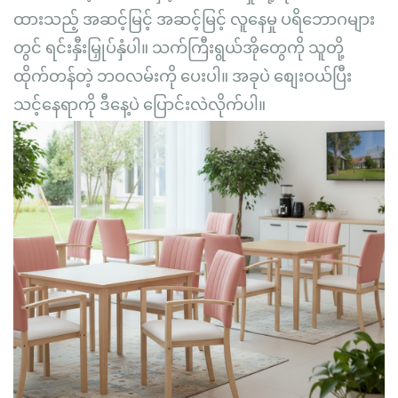
ထားသည့် အဆင့်မြင့် အဆင့်မြင့် လူနေမှု ပရိဘောဂများ
တွင် ရင်းနှီးမြှုပ်နှံပါ။ သက်ကြီးရွယ်အိုတွေကို သူတို့
ထိုက်တန်တဲ့ ဘဝလမ်းကို ပေးပါ။ အခုပဲ စျေးဝယ်ပြီး
သင့်နေရာကို ဒီနေ့ပဲ ပြောင်းလဲလိုက်ပါ။