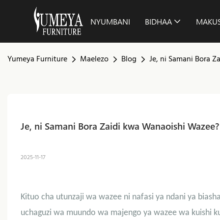
NYUMBANI
BIDHAA
MAKU
Yumeya Furniture
Maelezo
Blog
Je, ni Samani Bora 
Je, ni Samani Bora Zaidi kwa Wanaoishi Wazee?
2025-11-17
Kituo cha utunzaji wa wazee ni nafasi ya ndani ya bias
uchaguzi wa muundo wa majengo ya wazee wa kuishi kun