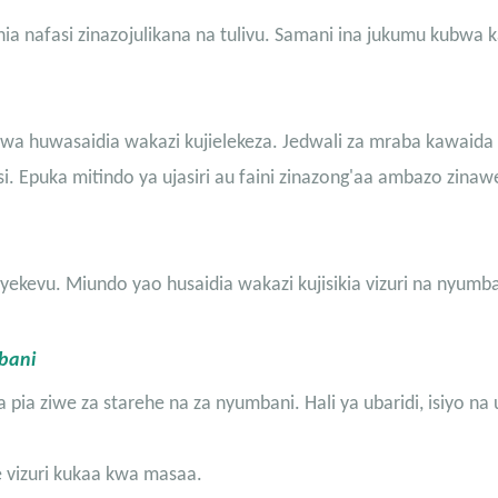
ia nafasi zinazojulikana na tulivu. Samani ina jukumu kubwa k
shwa huwasaidia wakazi kujielekeza. Jedwali za mraba kawaida 
si. Epuka mitindo ya ujasiri au faini zinazong'aa ambazo zinaw
nyekevu. Miundo yao husaidia wakazi kujisikia vizuri na nyumba
bani
pia ziwe za starehe na za nyumbani. Hali ya ubaridi, isiyo na
 vizuri kukaa kwa masaa.