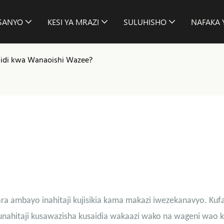
SANYO
KESI YA MRAZI
SULUHISHO
NAFAKA 
Zaidi kwa Wanaoishi Wazee?
hara ambayo inahitaji kujisikia kama makazi iwezekanavyo. Kuf
ahitaji kusawazisha kusaidia wakaazi wako na wageni wao ku