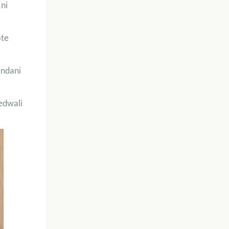
 ni
ote
 ndani
edwali