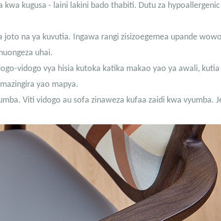
wa kugusa - laini lakini bado thabiti. Dutu za hypoallergenic
a joto na ya kuvutia. Ingawa rangi zisizoegemea upande wow
 huongeza uhai.
ogo-vidogo vya hisia kutoka katika makao yao ya awali, kutia
ka mazingira yao mapya.
mba. Viti vidogo au sofa zinaweza kufaa zaidi kwa vyumba. J