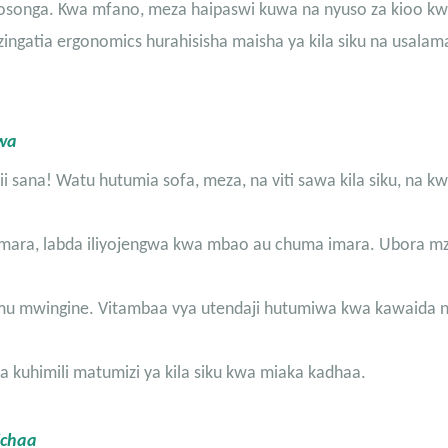
osonga. Kwa mfano, meza haipaswi kuwa na nyuso za kioo k
ngatia ergonomics hurahisisha maisha ya kila siku na usala
wa
 sana! Watu hutumia sofa, meza, na viti sawa kila siku, na kw
u imara, labda iliyojengwa kwa mbao au chuma imara. Ubora m
umu mwingine. Vitambaa vya utendaji hutumiwa kwa kawaida 
a kuhimili matumizi ya kila siku kwa miaka kadhaa.
ichaa