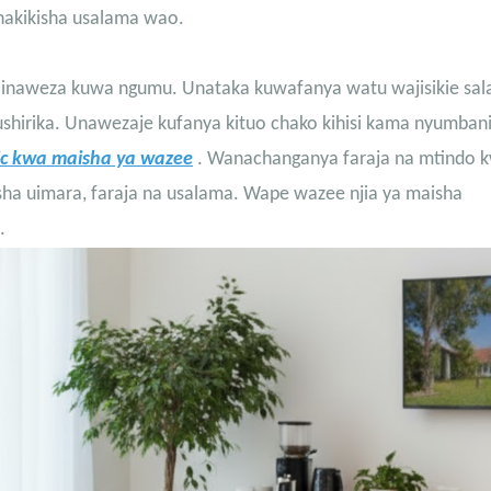
hakikisha usalama wao.
 inaweza kuwa ngumu. Unataka kuwafanya watu wajisikie sa
 ushirika. Unawezaje kufanya kituo chako kihisi kama nyumban
ic kwa maisha ya wazee
. Wanachanganya faraja na mtindo 
uisha uimara, faraja na usalama. Wape wazee njia ya maisha
.