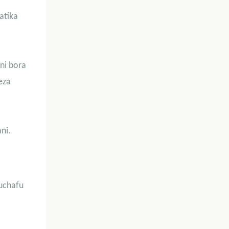
atika
ni bora
eza
ni.
 uchafu