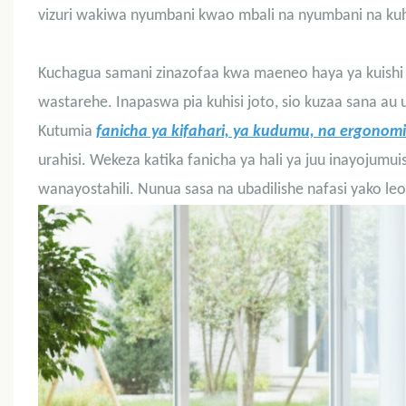
vizuri wakiwa nyumbani kwao mbali na nyumbani na ku
Kuchagua samani zinazofaa kwa maeneo haya ya kuishi
wastarehe. Inapaswa pia kuhisi joto, sio kuzaa sana au
Kutumia
fanicha ya kifahari, ya kudumu, na ergonom
urahisi. Wekeza katika fanicha ya hali ya juu inayojum
wanayostahili. Nunua sasa na ubadilishe nafasi yako leo