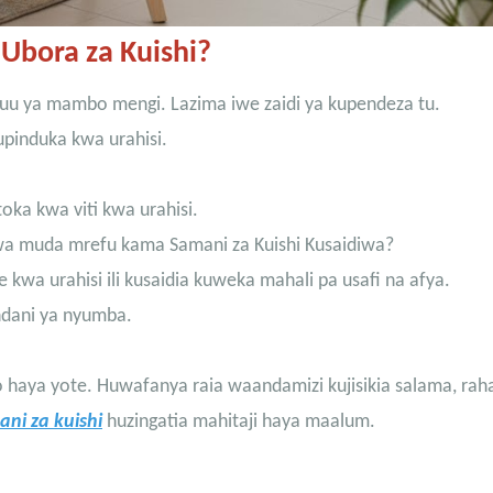
 Ubora za Kuishi?
juu ya mambo mengi. Lazima iwe zaidi ya kupendeza tu.
upinduka kwa urahisi.
oka kwa viti kwa urahisi.
kwa muda mrefu kama Samani za Kuishi Kusaidiwa?
kwa urahisi ili kusaidia kuweka mahali pa usafi na afya.
 ndani ya nyumba.
aya yote. Huwafanya raia waandamizi kujisikia salama, raha
ni za kuishi
huzingatia mahitaji haya maalum.