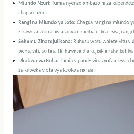
Miundo Nzuri:
Tumia nyenzo ambazo ni za kupendeza k
chaguo nzuri.
Rangi na Miundo ya Joto:
Chagua rangi na miundo y
zinaweza kutoa hisia kuwa chumba ni kikubwa, rangi
Sehemu Zinazojulikana:
Ruhusu watu walete vitu vid
picha, viti, au taa. Hii huwasaidia kujisikia raha kati
Ukubwa wa Kulia:
Tumia vipande vinavyofaa kwa chu
za kuweka viota vya kuokoa nafasi.