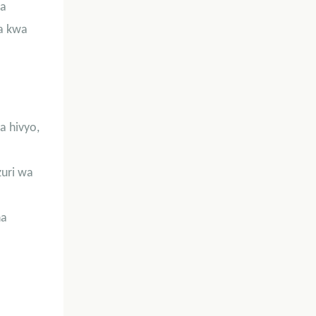
wa
ma kwa
a hivyo,
zuri wa
na