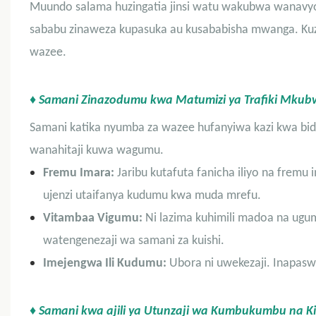
Muundo salama huzingatia jinsi watu wakubwa wanavy
sababu zinaweza kupasuka au kusababisha mwanga. Kuzi
wazee.
♦ Samani Zinazodumu kwa Matumizi ya Trafiki Mkub
Samani katika nyumba za wazee hufanyiwa kazi kwa bidii
wanahitaji kuwa wagumu.
Fremu Imara:
Jaribu kutafuta fanicha iliyo na frem
ujenzi utaifanya kudumu kwa muda mrefu.
Vitambaa Vigumu:
Ni lazima kuhimili madoa na ug
watengenezaji wa samani za kuishi.
Imejengwa Ili Kudumu:
Ubora ni uwekezaji. Inapasw
♦ Samani kwa ajili ya Utunzaji wa Kumbukumbu na K