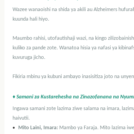
Wazee wanaoishi na shida ya akili au Alzheimers hufurah
kuunda hali hiyo.
Maumbo rahisi, utofautishaji wazi, na kingo zilizobaini
kuliko za pande zote. Wanatoa hisia ya nafasi ya kibinaf
kuvuruga jicho.
Fikiria mbinu ya kubuni ambayo inasisitiza joto na unye
♦ Samani za Kustarehesha na Zinazofanana na Nyum
Ingawa samani zote lazima ziwe salama na imara, lazima 
haivutii.
Mito Laini, Imara:
Mambo ya Faraja. Mito lazima iwe