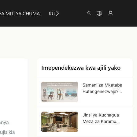
YA MITI YA CHUMA
KUHUSU YUMEYA
MAELEZO
Imependekezwa kwa ajili yako
Samani za Mkataba
Hutengenezwaje?
Kuanzia Utengenezaji
hadi Ufungaji
Jinsi ya Kuchagua
Meza za Karamu
anya
Zinazokunjwa kwa
jisikia
Matumizi ya