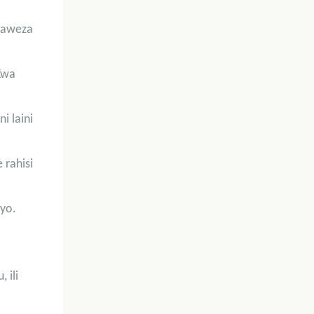
anaweza
Kwa
i laini
 rahisi
ayo.
 ili