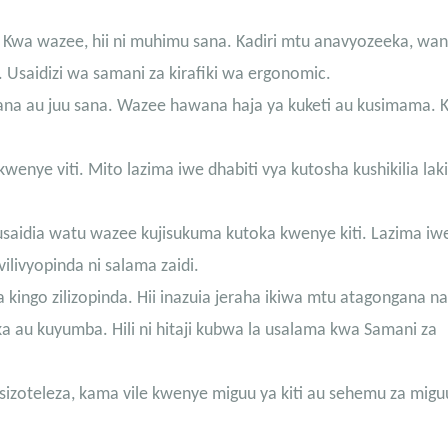
a. Kwa wazee, hii ni muhimu sana. Kadiri mtu anavyozeeka, w
Usaidizi wa samani za kirafiki wa ergonomic.
 sana au juu sana. Wazee hawana haja ya kuketi au kusimama. 
nye viti. Mito lazima iwe dhabiti vya kutosha kushikilia lakin
saidia watu wazee kujisukuma kutoka kwenye kiti. Lazima iwe
ilivyopinda ni salama zaidi.
kingo zilizopinda. Hii inazuia jeraha ikiwa mtu atagongana n
a au kuyumba. Hili ni hitaji kubwa la usalama kwa Samani za
izoteleza, kama vile kwenye miguu ya kiti au sehemu za miguu,