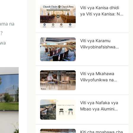
Kibiashara?
Viti vya Kanisa dhidi
ya Viti vya Kanisa: Ni
Viti Vipi Vinavyofaa
lama na
kwa Kusanyiko Lako?
i?
Viti vya Karamu
kwa
Vilivyobinafsishwa
kwa Hoteli: Mwongozo
wa OEM kwa Miradi
ya Hoteli Iliyopewa
Kiwango cha Nyota
Viti vya Mkahawa
Vilivyofunikwa na
Upholstery dhidi ya
Visivyofunikwa na
Upholstery, Tofauti ni
Viti vya Nafaka vya
Zipi?
Mbao vya Alumini
dhidi ya Chuma: Kwa
Nini Alumini
Inaonekana Zaidi
Kiti cha mgahawa cha