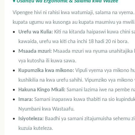
♦ Usanifu wa Ergonomic & Salama kwa Wazee
Vipengee hivi ni rahisi kwa watumiaji, salama na vyem
kupata ugumu wa kusonga au kupata maumivu ya mwili. 
Urefu wa Kulia:
Kiti na kitanda haipaswi kuwa chini
kawaida, urefu wa kiti cha inchi 18 hadi 20 ni bora.
Msaada mzuri:
Msaada mzuri wa nyuma unahitajika kwe
vya kutosha ili kuwa sawa.
Kupumzika kwa mikono:
Vipuli vyema vya mikono hu
kushikilia na kwa urefu sahihi. Vipumziko vya mikono v
Hakuna Kingo Mkali:
Samani lazima iwe na pembe na 
Imara:
Samani inapaswa kuwa thabiti na sio kupinduk
Nyumbani kwa Wastaafu.
Isiyoteleza:
Baadhi ya samani zitajumuisha sehemu zis
kuzuia kuteleza.