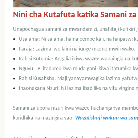
Nini cha Kutafuta katika Samani za
Unapochagua samani za mwandamizi, unahitaji kufikiri 
Usalama: Ni salama, haina pembe kali, na haipaswi k
Faraja: Lazima iwe laini na iunge mkono mwili wako.
Rahisi Kutumia: Angalia ikiwa wazee wanaingia na kut
Nguvu: Je, itadumu kwa muda gani ikiwa itatumika 
Rahisi Kusafisha: Maji yanayomwagika lazima yafutwe 
Inaonekana Nzuri: Ni lazima ibadilike na vitu vingine
Samani za ubora mzuri kwa wazee huchanganya mambo h
kuridhika na mazingira yao.
Wazalishaji wakuu wa sama