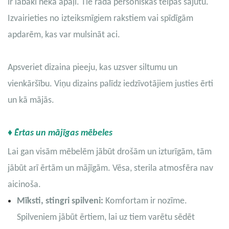
ir labāki nekā apaļi. Tie rada personiskās telpas sajūtu.
Izvairieties no izteiksmīgiem rakstiem vai spīdīgām
apdarēm, kas var mulsināt aci.
Apsveriet dizaina pieeju, kas uzsver siltumu un
vienkāršību. Viņu dizains palīdz iedzīvotājiem justies ērti
un kā mājās.
♦ Ērtas un mājīgas mēbeles
Lai gan visām mēbelēm jābūt drošām un izturīgām, tām
jābūt arī ērtām un mājīgām. Vēsa, sterila atmosfēra nav
aicinoša.
Mīksti, stingri spilveni:
Komfortam ir nozīme.
Spilveniem jābūt ērtiem, lai uz tiem varētu sēdēt