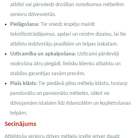
atbilst vai pārsniedz drošības noteikumus mēbelēm
senioru dzīvesvietās.
Pielāgošana:
Tie sniedz iespēju mainīt
tekstilizstrādājumus, apdari un reizēm dizainu, lai tie
atbilstu iedzīvotāju prasībām un telpas izskatam.
Uzticamība un apkalpošana:
Uzticami pārdevēji
nodrošina ātru piegādi, lielisku klientu atbalstu un
stabilas garantijas savām precēm.
Plašs klāsts:
Tie piedāvā pilnu mēbeļu klāstu, tostarp
pansionātu un pansionātu mēbeles, sākot no
dzīvojamām istabām līdz ēdamzālēm un koplietošanas
telpām.
Secinājums
Atbilstošu senioru dzīves mēbeļu izvēle ietver daudz