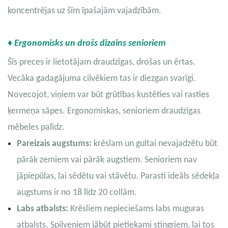
koncentrējas uz šīm īpašajām vajadzībām.
♦ Ergonomisks un drošs dizains senioriem
Šīs preces ir lietotājam draudzīgas, drošas un ērtas.
Vecāka gadagājuma cilvēkiem tas ir diezgan svarīgi.
Novecojot, viņiem var būt grūtības kustēties vai rasties
ķermeņa sāpes. Ergonomiskas, senioriem draudzīgas
mēbeles palīdz.
Pareizais augstums:
krēslam un gultai nevajadzētu būt
pārāk zemiem vai pārāk augstiem. Senioriem nav
jāpiepūlas, lai sēdētu vai stāvētu. Parasti ideāls sēdekļa
augstums ir no 18 līdz 20 collām.
Labs atbalsts:
Krēsliem nepieciešams labs muguras
atbalsts. Spilveniem jābūt pietiekami stingriem, lai tos