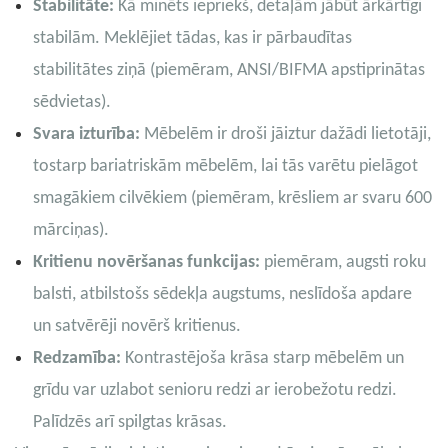
Stabilitāte:
Kā minēts iepriekš, detaļām jābūt ārkārtīgi
stabilām. Meklējiet tādas, kas ir pārbaudītas
stabilitātes ziņā (piemēram, ANSI/BIFMA apstiprinātas
sēdvietas).
Svara izturība:
Mēbelēm ir droši jāiztur dažādi lietotāji,
tostarp bariatriskām mēbelēm, lai tās varētu pielāgot
smagākiem cilvēkiem (piemēram, krēsliem ar svaru 600
mārciņas).
Kritienu novēršanas funkcijas:
piemēram, augsti roku
balsti, atbilstošs sēdekļa augstums, neslīdoša apdare
un satvērēji novērš kritienus.
Redzamība:
Kontrastējoša krāsa starp mēbelēm un
grīdu var uzlabot senioru redzi ar ierobežotu redzi.
Palīdzēs arī spilgtas krāsas.