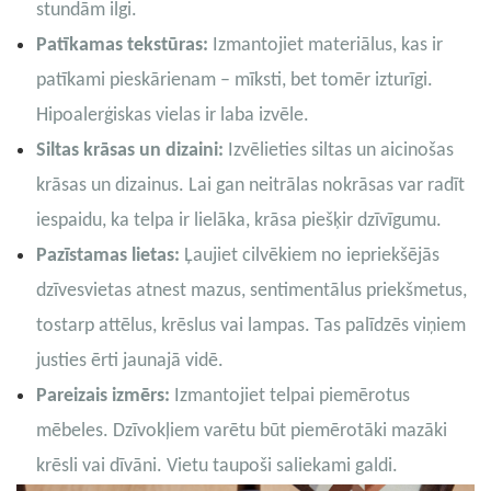
stundām ilgi.
Patīkamas tekstūras:
Izmantojiet materiālus, kas ir
patīkami pieskārienam – mīksti, bet tomēr izturīgi.
Hipoalerģiskas vielas ir laba izvēle.
Siltas krāsas un dizaini:
Izvēlieties siltas un aicinošas
krāsas un dizainus. Lai gan neitrālas nokrāsas var radīt
iespaidu, ka telpa ir lielāka, krāsa piešķir dzīvīgumu.
Pazīstamas lietas:
Ļaujiet cilvēkiem no iepriekšējās
dzīvesvietas atnest mazus, sentimentālus priekšmetus,
tostarp attēlus, krēslus vai lampas. Tas palīdzēs viņiem
justies ērti jaunajā vidē.
Pareizais izmērs:
Izmantojiet telpai piemērotus
mēbeles. Dzīvokļiem varētu būt piemērotāki mazāki
krēsli vai dīvāni. Vietu taupoši saliekami galdi.