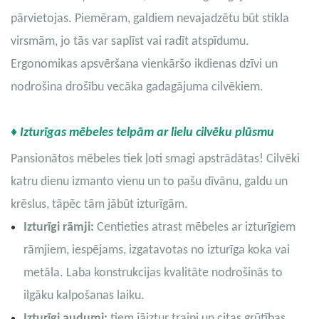
pārvietojas. Piemēram, galdiem nevajadzētu būt stikla
virsmām, jo ​​tās var saplīst vai radīt atspīdumu.
Ergonomikas apsvēršana vienkāršo ikdienas dzīvi un
nodrošina drošību vecāka gadagājuma cilvēkiem.
♦ Izturīgas mēbeles telpām ar lielu cilvēku plūsmu
Pansionātos mēbeles tiek ļoti smagi apstrādātas! Cilvēki
katru dienu izmanto vienu un to pašu dīvānu, galdu un
krēslus, tāpēc tām jābūt izturīgām.
Izturīgi rāmji:
Centieties atrast mēbeles ar izturīgiem
rāmjiem, iespējams, izgatavotas no izturīga koka vai
metāla. Laba konstrukcijas kvalitāte nodrošinās to
ilgāku kalpošanas laiku.
Izturīgi audumi:
tiem jāiztur traipi un citas grūtības.