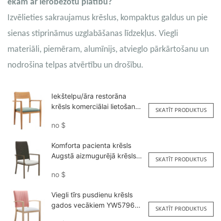
ēkām ar ierobežotu platību?
Izvēlieties sakraujamus krēslus, kompaktus galdus un pie
sienas stiprināmus uzglabāšanas līdzekļus. Viegli
materiāli, piemēram, alumīnijs, atvieglo pārkārtošanu un
nodrošina telpas atvērtību un drošību.
Iekštelpu/āra restorāna
krēsls komerciālai lietošanai
SKATĪT PRODUKTUS
YW5709H Yumeya
no
$
Komforta pacienta krēsls
Augstā aizmugurējā krēsls
SKATĪT PRODUKTUS
vecāka gadagājuma
no
$
YW5710-P Yumeya
Viegli tīrs pusdienu krēsls
gados vecākiem YW5796
SKATĪT PRODUKTUS
Yumeya