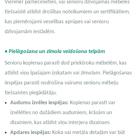
Vienmēr pārliecinieties, vai senioru dzīvojamās mēbeles
tiešsaistē atbilst drošības noteikumiem un sertifikātiem,
kas piemērojami veselības aprūpes vai senioru
dzīvojamām iestādēm.
♦ Pielāgošana un zīmola veidošana telpām
Senioru kopienas parasti dod priekšroku mēbelēm, kas
atbilst viņu īpašajam izskatam vai zīmolam. Pielāgošanas
iespējas parasti nodrošina vairums senioru mēbeļu
tiešsaistes piegādātāju.
Audumu izvēles iespējas:
Kopienas parasti var
izvēlēties no dažādiem audumiem, krāsām un
dizainiem, kas atbilst viņu interjera dizainam.
Apdares iespējas:
Koka vai metāla detaļām var būt