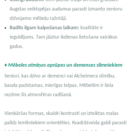
Augstas veiktspējas audumus parasti izmanto senioru
dzīvojamo mēbeļu ražotāji.
Radīts ilgam kalpošanas laikam:
kvalitāte ir
ieguldījums. Tam jāiztur ikdienas lietošana vairākus
gadus.
♦ Mēbeles atmiņas aprūpes un demences slimniekiem
Seniori, kas dzīvo ar demenci vai Alcheimera slimību,
bauda pazīstamas, mierīgas telpas. Mēbelēm ir liela
nozīme šīs atmosfēras radīšanā.
Vienkāršas formas, skaidri kontrasti un izteiktas malas
palīdz iemītniekiem orientēties. Kvadrātveida galdi parasti