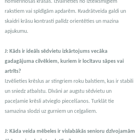
nomierinošās krāsās. Izvairieties no izteiksmīgiem
rakstiem vai spīdīgām apdarēm. Kvadrātveida galdi un
skaidri krāsu kontrasti palīdz orientēties un mazina
apjukumu.
J: Kāds ir ideāls sēdvietu izkārtojums vecāka
gadagājuma cilvēkiem, kuriem ir locītavu sāpes vai
artrīts?
Izvēlieties krēslus ar stingriem roku balstiem, kas ir stabili
un sniedz atbalstu. Dīvāni ar augstu sēdvietu un
paceļamie krēsli atvieglo piecelšanos. Turklāt tie
samazina slodzi uz gurniem un ceļgaliem.
J: Kāda veida mēbeles ir vislabākās senioru dzīvojamām