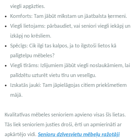
viegli apgāzties.
Komforts: Tam jābūt mīkstam un jāatbalsta ķermeni.
Viegli lietojams: pārbaudiet, vai seniori viegli iekāpj un
izkāpj no krēsliem.
Spēcīgs: Cik ilgi tas kalpos, ja to ilgstoši lietos kā
palīgtelpu mēbeles?
Viegli tīrāms: Izlijumiem jābūt viegli noslaukāmiem, lai
palīdzētu uzturēt vietu tīru un veselīgu.
Izskatās jauki: Tam jāpielāgojas citiem priekšmetiem
mājā.
Kvalitatīvas mēbeles senioriem apvieno visas šīs lietas.
Tās liek senioriem justies droši, ērti un apmierināti ar
apkārtējo vidi.
Senioru dzīvesvietu mēbeļu ražotāji