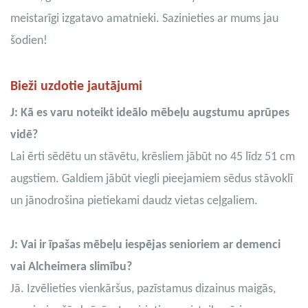
meistarīgi izgatavo amatnieki. Sazinieties ar mums jau
šodien!
Bieži uzdotie jautājumi
J: Kā es varu noteikt ideālo mēbeļu augstumu aprūpes
vidē?
Lai ērti sēdētu un stāvētu, krēsliem jābūt no 45 līdz 51 cm
augstiem. Galdiem jābūt viegli pieejamiem sēdus stāvoklī
un jānodrošina pietiekami daudz vietas ceļgaliem.
J: Vai ir īpašas mēbeļu iespējas senioriem ar demenci
vai Alcheimera slimību?
Jā. Izvēlieties vienkāršus, pazīstamus dizainus maigās,