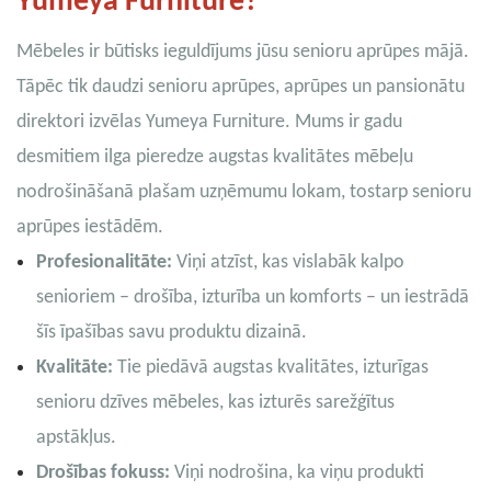
Yumeya Furniture?
Mēbeles ir būtisks ieguldījums jūsu senioru aprūpes mājā.
Tāpēc tik daudzi senioru aprūpes, aprūpes un pansionātu
direktori izvēlas Yumeya Furniture. Mums ir gadu
desmitiem ilga pieredze augstas kvalitātes mēbeļu
nodrošināšanā plašam uzņēmumu lokam, tostarp senioru
aprūpes iestādēm.
Profesionalitāte:
Viņi atzīst, kas vislabāk kalpo
senioriem – drošība, izturība un komforts – un iestrādā
šīs īpašības savu produktu dizainā.
Kvalitāte:
Tie piedāvā augstas kvalitātes, izturīgas
senioru dzīves mēbeles, kas izturēs sarežģītus
apstākļus.
Drošības fokuss:
Viņi nodrošina, ka viņu produkti