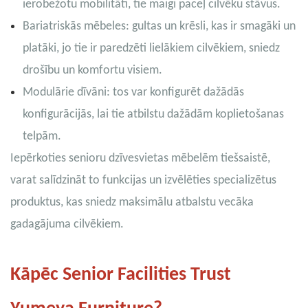
ierobežotu mobilitāti, tie maigi paceļ cilvēku stāvus.
Bariatriskās mēbeles: gultas un krēsli, kas ir smagāki un
platāki, jo tie ir paredzēti lielākiem cilvēkiem, sniedz
drošību un komfortu visiem.
Modulārie dīvāni: tos var konfigurēt dažādās
konfigurācijās, lai tie atbilstu dažādām koplietošanas
telpām.
Iepērkoties senioru dzīvesvietas mēbelēm tiešsaistē,
varat salīdzināt to funkcijas un izvēlēties specializētus
produktus, kas sniedz maksimālu atbalstu vecāka
gadagājuma cilvēkiem.
Kāpēc Senior Facilities Trust