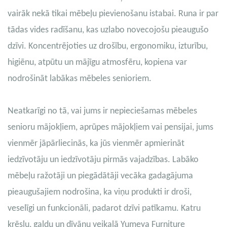
vairāk nekā tikai mēbeļu pievienošanu istabai. Runa ir par
tādas vides radīšanu, kas uzlabo novecojošu pieaugušo
dzīvi. Koncentrējoties uz drošību, ergonomiku, izturību,
higiēnu, atpūtu un mājīgu atmosfēru, kopiena var
nodrošināt labākas mēbeles senioriem.
Neatkarīgi no tā, vai jums ir nepieciešamas mēbeles
senioru mājokļiem, aprūpes mājokļiem vai pensijai, jums
vienmēr jāpārliecinās, ka jūs vienmēr apmierināt
iedzīvotāju un iedzīvotāju pirmās vajadzības. Labāko
mēbeļu ražotāji un piegādātāji vecāka gadagājuma
pieaugušajiem nodrošina, ka viņu produkti ir droši,
veselīgi un funkcionāli, padarot dzīvi patīkamu. Katru
krēslu, galdu un dīvānu veikalā Yumeya Furniture