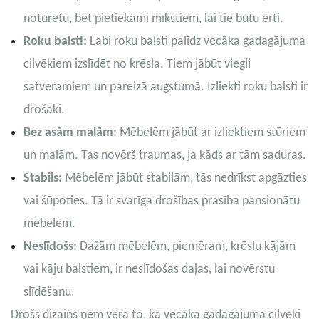
noturētu, bet pietiekami mīkstiem, lai tie būtu ērti.
Roku balsti:
Labi roku balsti palīdz vecāka gadagājuma
cilvēkiem izslīdēt no krēsla. Tiem jābūt viegli
satveramiem un pareizā augstumā. Izliekti roku balsti ir
drošāki.
Bez asām malām:
Mēbelēm jābūt ar izliektiem stūriem
un malām. Tas novērš traumas, ja kāds ar tām saduras.
Stabils:
Mēbelēm jābūt stabilām, tās nedrīkst apgāzties
vai šūpoties. Tā ir svarīga drošības prasība pansionātu
mēbelēm.
Neslīdošs:
Dažām mēbelēm, piemēram, krēslu kājām
vai kāju balstiem, ir neslīdošas daļas, lai novērstu
slīdēšanu.
Drošs dizains ņem vērā to, kā vecāka gadagājuma cilvēki