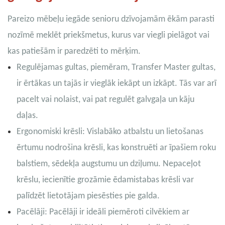
Pareizo mēbeļu iegāde senioru dzīvojamām ēkām parasti
nozīmē meklēt priekšmetus, kurus var viegli pielāgot vai
kas patiešām ir paredzēti to mērķim.
Regulējamas gultas, piemēram, Transfer Master gultas,
ir ērtākas un tajās ir vieglāk iekāpt un izkāpt. Tās var arī
pacelt vai nolaist, vai pat regulēt galvgaļa un kāju
daļas.
Ergonomiski krēsli: Vislabāko atbalstu un lietošanas
ērtumu nodrošina krēsli, kas konstruēti ar īpašiem roku
balstiem, sēdekļa augstumu un dziļumu. Nepaceļot
krēslu, iecienītie grozāmie ēdamistabas krēsli var
palīdzēt lietotājam piesēsties pie galda.
Pacēlāji: Pacēlāji ir ideāli piemēroti cilvēkiem ar