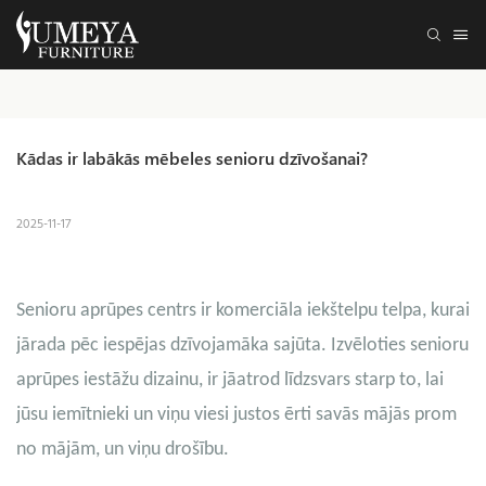
Kādas ir labākās mēbeles senioru dzīvošanai?
2025-11-17
Senioru aprūpes centrs ir komerciāla iekštelpu telpa, kurai
jārada pēc iespējas dzīvojamāka sajūta. Izvēloties senioru
aprūpes iestāžu dizainu, ir jāatrod līdzsvars starp to, lai
jūsu iemītnieki un viņu viesi justos ērti savās mājās prom
no mājām, un viņu drošību.