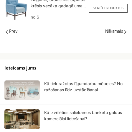
krēsls vecāka gadagājuma
SKATĪT PRODUKTUS
cilvēkiem YSF1115 Yumeya
no
$
Prev
Nākamais
Ieteicams jums
Kā tiek ražotas līgumdarbu mēbeles? No
ražošanas līdz uzstādīšanai
Kā izvēlēties saliekamos banketu galdus
komerciālai lietošanai?