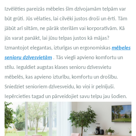
Izvēlēties pareizās mēbeles šīm dzīvojamām telpām var
būt grūti. Jūs vēlaties, lai cilvēki justos droši un ērti. Tām
jābūt arī siltām, ne pārāk sterilām vai korporatīvām. Kā
jūs varat panākt, lai jūsu telpas justos kā mājas?
Izmantojot elegantas, izturīgas un ergonomiskas
mēbeles
senioru dzīvesvietām
. Tās viegli apvieno komfortu un
stilu. Ieguldiet augstas klases senioru dzīvesvietu
mēbelēs, kas apvieno izturību, komfortu un drošību.
Sniedziet senioriem dzīvesveidu, ko viņi ir pelnījuši.
Iepērcieties tagad un pārveidojiet savu telpu jau šodien.