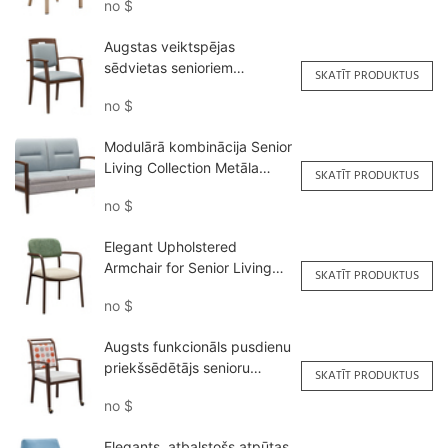
no
$
Augstas veiktspējas
sēdvietas senioriem
SKATĪT PRODUKTUS
<000000> ēdamistabas
no
$
YW5739 Yumeya
Modulārā kombinācija Senior
Living Collection Metāla
SKATĪT PRODUKTUS
koka graudu dubultā dīvāna
no
$
YSF1125 Yumeya
Elegant Upholstered
Armchair for Senior Living
SKATĪT PRODUKTUS
<000000> Dining YW5780
no
$
Yumeya
Augsts funkcionāls pusdienu
priekšsēdētājs senioru
SKATĪT PRODUKTUS
vairumtirdzniecībai YW5760
no
$
Yumeya
Elegants, atbalstošs atpūtas