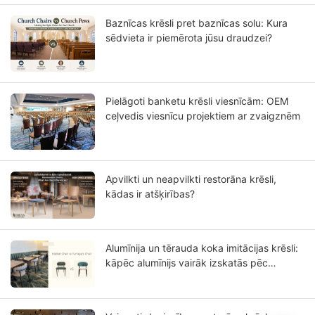
Baznīcas krēsli pret baznīcas solu: Kura
sēdvieta ir piemērota jūsu draudzei?
Pielāgoti banketu krēsli viesnīcām: OEM
ceļvedis viesnīcu projektiem ar zvaigznēm
Apvilkti un neapvilkti restorāna krēsli,
kādas ir atšķirības?
Alumīnija un tērauda koka imitācijas krēsli:
kāpēc alumīnijs vairāk izskatās pēc
masīvkoka?