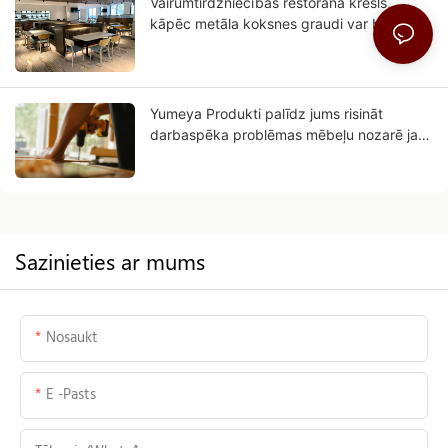
Vairumtirdzniecības restorāna krēsls,
kāpēc metāla koksnes graudi var būt jūsu
biznesa nākotne?
Yumeya Produkti palīdz jums risināt
darbaspēka problēmas mēbeļu nozarē jau
pašā sākumā
Sazinieties ar mums
Nosaukt
E -pasts