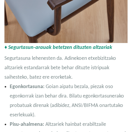
♦ Segurtasun-arauak betetzen dituzten altzariak
Segurtasuna lehenesten da. Adinekoen etxebizitzako
altzariek estandarrak bete behar dituzte istripuak
saihesteko, batez ere erorketak.
Egonkortasuna:
Goian aipatu bezala, piezak oso
egonkorrak izan behar dira. Bilatu egonkortasunerako
probatuak direnak (adibidez, ANSI/BIFMA onartutako
eserlekuak).
Pisu-ahalmena:
Altzariek hainbat erabiltzaile