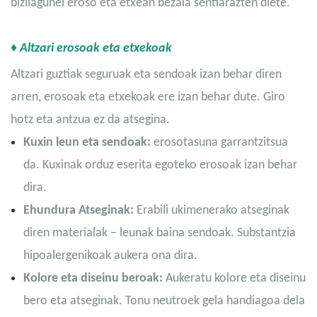
bizilagunei eroso eta etxean bezala sentiarazten diete.
♦ Altzari erosoak eta etxekoak
Altzari guztiak seguruak eta sendoak izan behar diren
arren, erosoak eta etxekoak ere izan behar dute. Giro
hotz eta antzua ez da atsegina.
Kuxin leun eta sendoak:
erosotasuna garrantzitsua
da. Kuxinak orduz eserita egoteko erosoak izan behar
dira.
Ehundura Atseginak:
Erabili ukimenerako atseginak
diren materialak – leunak baina sendoak. Substantzia
hipoalergenikoak aukera ona dira.
Kolore eta diseinu beroak:
Aukeratu kolore eta diseinu
bero eta atseginak. Tonu neutroek gela handiagoa dela