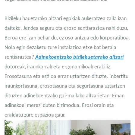
Bizileku hauetarako altzari egokiak aukeratzea zaila izan
daiteke. Jendea seguru eta eroso sentiaraztea nahi duzu.
Beroa ere izan behar du, ez oso antzua edo korporatiboa.
Nola egin dezakezu zure instalazioa etxe bat bezala
sentiaraztea?
Adinekoentzako bizilekuetarako altzari
dotoreak, iraunkorrak eta ergonomikoak erabiliz.
Erosotasuna eta estiloa erraz uztartzen dituzte. Inbertitu
iraunkortasuna, erosotasuna eta segurtasuna uztartzen
dituzten adinekoentzako goi-mailako altzarietan. Eman
adinekoei merezi duten bizimodua. Erosi orain eta
eraldatu zure espazioa gaur.