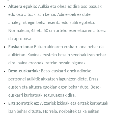
Altuera egokia:
Aulkia eta ohea ez dira oso baxuak
edo oso altuak izan behar. Adinekoek ez dute
ahaleginik egin behar eserita edo zutik egoteko.
Normalean, 45 eta 50 cm arteko eserlekuaren altuera
da aproposa.
Euskarri ona:
Bizkarraldearen euskarri ona behar da
aulkietan. Kuxinak eusteko bezain sendoak izan behar
dira, baina erosoak izateko bezain bigunak.
Beso-euskarriak:
Beso-euskarri onek adineko
pertsonei aulkitik altxatzen laguntzen diete. Erraz
eusten eta altuera egokian egon behar dute. Beso-
euskarri kurbatuak seguruagoak dira.
Ertz zorrotzik ez:
Altzariek izkinak eta ertzak kurbatuak
izan behar dituzte. Horrela, norbaitek talka egiten