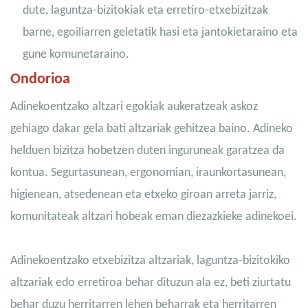
dute, laguntza-bizitokiak eta erretiro-etxebizitzak
barne, egoiliarren geletatik hasi eta jantokietaraino eta
gune komunetaraino.
Ondorioa
Adinekoentzako altzari egokiak aukeratzeak askoz
gehiago dakar gela bati altzariak gehitzea baino. Adineko
helduen bizitza hobetzen duten inguruneak garatzea da
kontua. Segurtasunean, ergonomian, iraunkortasunean,
higienean, atsedenean eta etxeko giroan arreta jarriz,
komunitateak altzari hobeak eman diezazkieke adinekoei.
Adinekoentzako etxebizitza altzariak, laguntza-bizitokiko
altzariak edo erretiroa behar dituzun ala ez, beti ziurtatu
behar duzu herritarren lehen beharrak eta herritarren