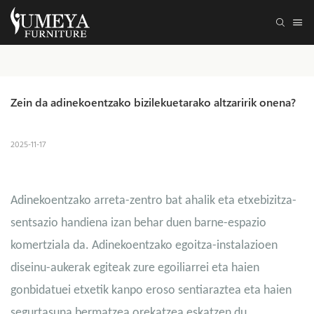
Zein da adinekoentzako bizilekuetarako altzaririk onena?
2025-11-17
Adinekoentzako arreta-zentro bat ahalik eta etxebizitza-
sentsazio handiena izan behar duen barne-espazio
komertziala da. Adinekoentzako egoitza-instalazioen
diseinu-aukerak egiteak zure egoiliarrei eta haien
gonbidatuei etxetik kanpo eroso sentiaraztea eta haien
segurtasuna bermatzea orekatzea eskatzen du.