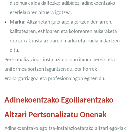
diseinuak alda daitezke; adibidez, adinekoentzako
eserlekuaren altuera igotzea.
Marka:
Altzarietan gutxiago agertzen den arren,
kalitatearen, estiloaren eta kolorearen aukeraketa
orokorrak instalazioaren marka eta irudia indartzen
ditu.
Pertsonalizazioak instalazio osoan itxura bereizi eta
uniformea ​​sortzen laguntzen du, eta horrek
erakargarriagoa eta profesionalagoa egiten du.
Adinekoentzako Egoiliarentzako
Altzari Pertsonalizatu Onenak
Adinekoentzako egoitza-instalazioetarako altzari egokiak