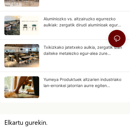
desberdintasunak?
Aluminiozko vs. altzairuzko egurrezko
aulkiak: zergatik dirudi aluminioak egur
trinkoaren antzekoago?
Txikizkako jatetxeko aulkia, zergatik izan
daiteke metalezko egur-alea zure
negozioaren etorkizuna?
Yumeya Produktuek altzarien industriako
lan-erronkei jatorrian aurre egiten
laguntzen dizute
Elkartu gurekin.