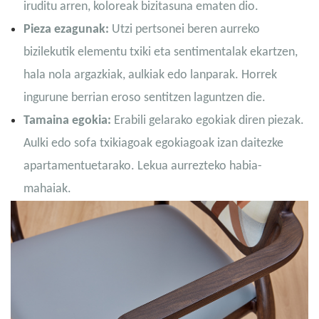
iruditu arren, koloreak bizitasuna ematen dio.
Pieza ezagunak:
Utzi pertsonei beren aurreko
bizilekutik elementu txiki eta sentimentalak ekartzen,
hala nola argazkiak, aulkiak edo lanparak. Horrek
ingurune berrian eroso sentitzen laguntzen die.
Tamaina egokia:
Erabili gelarako egokiak diren piezak.
Aulki edo sofa txikiagoak egokiagoak izan daitezke
apartamentuetarako. Lekua aurrezteko habia-
mahaiak.