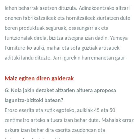
lehen beharrak asetzen dituzula. Adinekoentzako altzari
onenen fabrikatzaileek eta hornitzaileek ziurtatzen dute
beren produktuak seguruak, osasungarriak eta
funtzionalak direla, bizitza atsegina izan dadin. Yumeya
Furniture-ko aulki, mahai eta sofa guztiak artisauek
adituki landu dituzte. Jarri gurekin harremanetan gaur!
Maiz egiten diren galderak
G: Nola jakin dezaket altzarien altuera aproposa
laguntza-bizitoki batean?
Eroso eserita eta zutik egoteko, aulkiak 45 eta 50
zentimetro arteko altuera izan behar dute. Mahaiak erraz
eskura izan behar dira eserita zaudenean eta