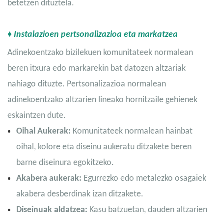
betetzen dituztela.
♦ Instalazioen pertsonalizazioa eta markatzea
Adinekoentzako bizilekuen komunitateek normalean
beren itxura edo markarekin bat datozen altzariak
nahiago dituzte. Pertsonalizazioa normalean
adinekoentzako altzarien lineako hornitzaile gehienek
eskaintzen dute.
Oihal Aukerak:
Komunitateek normalean hainbat
oihal, kolore eta diseinu aukeratu ditzakete beren
barne diseinura egokitzeko.
Akabera aukerak:
Egurrezko edo metalezko osagaiek
akabera desberdinak izan ditzakete.
Diseinuak aldatzea:
Kasu batzuetan, dauden altzarien