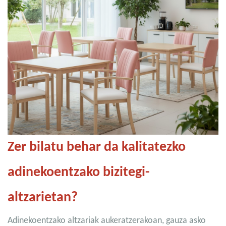
Zer bilatu behar da kalitatezko
adinekoentzako bizitegi-
altzarietan?
Adinekoentzako altzariak aukeratzerakoan, gauza asko