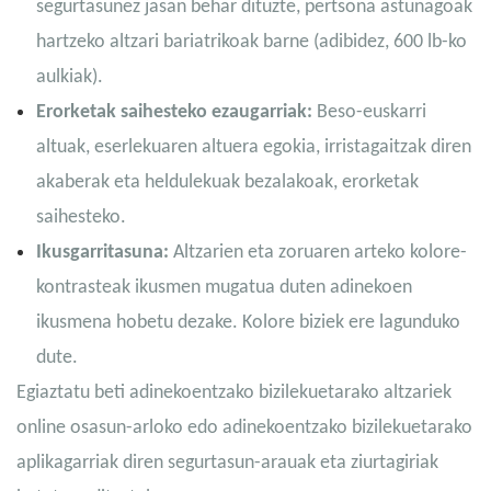
segurtasunez jasan behar dituzte, pertsona astunagoak
hartzeko altzari bariatrikoak barne (adibidez, 600 lb-ko
aulkiak).
Erorketak saihesteko ezaugarriak:
Beso-euskarri
altuak, eserlekuaren altuera egokia, irristagaitzak diren
akaberak eta heldulekuak bezalakoak, erorketak
saihesteko.
Ikusgarritasuna:
Altzarien eta zoruaren arteko kolore-
kontrasteak ikusmen mugatua duten adinekoen
ikusmena hobetu dezake. Kolore biziek ere lagunduko
dute.
Egiaztatu beti adinekoentzako bizilekuetarako altzariek
online osasun-arloko edo adinekoentzako bizilekuetarako
aplikagarriak diren segurtasun-arauak eta ziurtagiriak