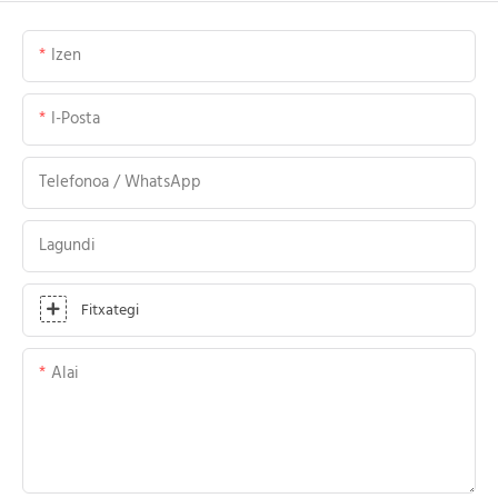
Izen
I-Posta
Telefonoa / WhatsApp
Lagundi
Fitxategi
Alai