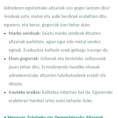
Adinekoen egoitzetako altzariak oso gogor lantzen dira!
Jendeak sofa, mahai eta aulki berdinak erabiltzen ditu
egunero, eta beraz, gogorrak izan behar dute.
Marko sendoak:
Saiatu marko sendoak dituzten
altzariak aurkitzen, agian egur edo metal sendoz
eginak. Eraikuntza-kalitate onak gehiago iraungo du.
Ehun gogorrak:
Orbanak eta bestelako zailtasunak
jasan behar ditu. Errendimendu handiko ehunak
adinekoentzako altzarien fabrikatzaileek erabili ohi
dituzte.
Irauteko eraikia:
Kalitatea inbertsio bat da. Eguneroko
erabilerari hainbat urtez eutsi beharko lioke.
♦ Memoria Zaintzeko eta Dementziarako Altzariak