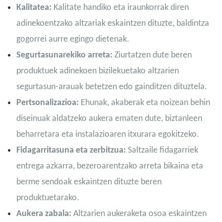
Kalitatea:
Kalitate handiko eta iraunkorrak diren
adinekoentzako altzariak eskaintzen dituzte, baldintza
gogorrei aurre egingo dietenak.
Segurtasunarekiko arreta:
Ziurtatzen dute beren
produktuek adinekoen bizilekuetako altzarien
segurtasun-arauak betetzen edo gainditzen dituztela.
Pertsonalizazioa:
Ehunak, akaberak eta noizean behin
diseinuak aldatzeko aukera ematen dute, biztanleen
beharretara eta instalazioaren itxurara egokitzeko.
Fidagarritasuna eta zerbitzua:
Saltzaile fidagarriek
entrega azkarra, bezeroarentzako arreta bikaina eta
berme sendoak eskaintzen dituzte beren
produktuetarako.
Aukera zabala:
Altzarien aukeraketa osoa eskaintzen