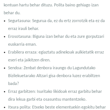
kontuan hartu behar dituzu. Polita baino gehiago izan
behar du.
Segurtasuna: Segurua da, ez du ertz zorrotzik eta ez da
erraz irauli behar.
Erosotasuna: Biguna izan behar du eta zure gorputzari
euskarria eman.
Erabilera erraza: egiaztatu adinekoak aulkietatik erraz
eseri eta jaikitzen diren.
Sendoa: Zenbat denbora iraungo du Lagundutako
Bizilekuetarako Altzari gisa denbora luzez erabiltzen
bada?
Erraz garbitzen: Isuritako likidoak erraz garbitu behar
dira lekua garbi eta osasuntsu mantentzeko.
Itxura polita: Etxeko beste elementuekin egokitu behar