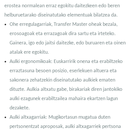
erostea normalean erraz egokitu daitezkeen edo beren
helburuetarako diseinatutako elementuak bilatzea da.
Ohe erregulagarriak, Transfer Master oheak bezala,
erosoagoak eta errazagoak dira sartu eta irteteko.
Gainera, igo edo jaitsi daitezke, edo buruaren eta oinen
atalak ere egokitu.
Aulki ergonomikoak: Euskarririk onena eta erabiltzeko
erraztasuna besoen posizio, eserlekuen altuera eta
sakonera zehatzekin diseinatutako aulkiek ematen
dituzte. Aulkia altxatu gabe, birakariak diren jantokiko
aulki ezagunek erabiltzailea mahaira ekartzen lagun
dezakete.
Aulki altxagarriak: Mugikortasun mugatua duten
pertsonentzat aproposak, aulki altxagarriek pertsona