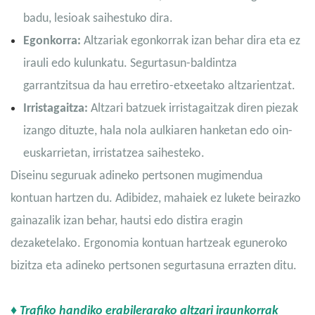
badu, lesioak saihestuko dira.
Egonkorra:
Altzariak egonkorrak izan behar dira eta ez
irauli edo kulunkatu. Segurtasun-baldintza
garrantzitsua da hau erretiro-etxeetako altzarientzat.
Irristagaitza:
Altzari batzuek irristagaitzak diren piezak
izango dituzte, hala nola aulkiaren hanketan edo oin-
euskarrietan, irristatzea saihesteko.
Diseinu seguruak adineko pertsonen mugimendua
kontuan hartzen du. Adibidez, mahaiek ez lukete beirazko
gainazalik izan behar, hautsi edo distira eragin
dezaketelako. Ergonomia kontuan hartzeak eguneroko
bizitza eta adineko pertsonen segurtasuna errazten ditu.
♦ Trafiko handiko erabilerarako altzari iraunkorrak