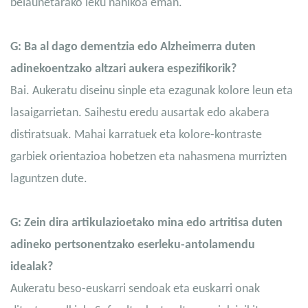
belaunetarako leku nahikoa eman.
G: Ba al dago dementzia edo Alzheimerra duten
adinekoentzako altzari aukera espezifikorik?
Bai. Aukeratu diseinu sinple eta ezagunak kolore leun eta
lasaigarrietan. Saihestu eredu ausartak edo akabera
distiratsuak. Mahai karratuek eta kolore-kontraste
garbiek orientazioa hobetzen eta nahasmena murrizten
laguntzen dute.
G: Zein dira artikulazioetako mina edo artritisa duten
adineko pertsonentzako eserleku-antolamendu
idealak?
Aukeratu beso-euskarri sendoak eta euskarri onak