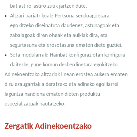
bat astiro-astiro zutik jartzen dute.
Altzari bariatrikoak: Pertsona sendoagoetara
egokitzeko diseinatuta daudenez, astunagoak eta
zabalagoak diren oheak eta aulkiak dira, eta
segurtasuna eta erosotasuna ematen diete guztiei.
Sofa modularrak: Hainbat konfiguraziotan konfigura
daitezke, gune komun desberdinetara egokitzeko.
Adinekoentzako altzariak linean erostea aukera ematen
dizu ezaugarriak alderatzeko eta adineko egoiliarrei
laguntza handiena ematen dieten produktu
espezializatuak hautatzeko.
Zergatik Adinekoentzako