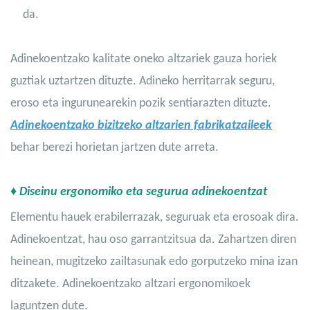
da.
Adinekoentzako kalitate oneko altzariek gauza horiek
guztiak uztartzen dituzte. Adineko herritarrak seguru,
eroso eta ingurunearekin pozik sentiarazten dituzte.
Adinekoentzako bizitzeko altzarien fabrikatzaileek
behar berezi horietan jartzen dute arreta.
♦ Diseinu ergonomiko eta segurua adinekoentzat
Elementu hauek erabilerrazak, seguruak eta erosoak dira.
Adinekoentzat, hau oso garrantzitsua da. Zahartzen diren
heinean, mugitzeko zailtasunak edo gorputzeko mina izan
ditzakete. Adinekoentzako altzari ergonomikoek
laguntzen dute.