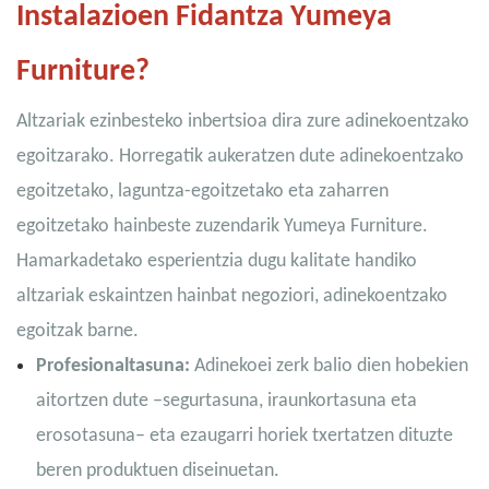
Instalazioen Fidantza Yumeya
Furniture?
Altzariak ezinbesteko inbertsioa dira zure adinekoentzako
egoitzarako. Horregatik aukeratzen dute adinekoentzako
egoitzetako, laguntza-egoitzetako eta zaharren
egoitzetako hainbeste zuzendarik Yumeya Furniture.
Hamarkadetako esperientzia dugu kalitate handiko
altzariak eskaintzen hainbat negoziori, adinekoentzako
egoitzak barne.
Profesionaltasuna:
Adinekoei zerk balio dien hobekien
aitortzen dute –segurtasuna, iraunkortasuna eta
erosotasuna– eta ezaugarri horiek txertatzen dituzte
beren produktuen diseinuetan.