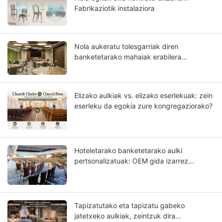
Fabrikaziotik instalaziora
Nola aukeratu tolesgarriak diren
banketetarako mahaiak erabilera
komertzialerako?
Elizako aulkiak vs. elizako eserlekuak: zein
eserleku da egokia zure kongregaziorako?
Hoteletarako banketetarako aulki
pertsonalizatuak: OEM gida izarrez
sailkatutako hotel proiektuetarako
Tapizatutako eta tapizatu gabeko
jatetxeko aulkiak, zeintzuk dira