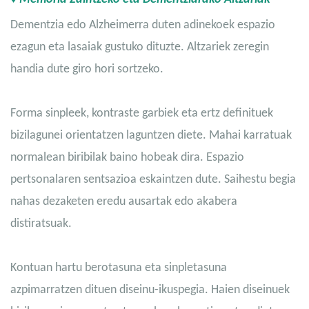
Dementzia edo Alzheimerra duten adinekoek espazio
ezagun eta lasaiak gustuko dituzte. Altzariek zeregin
handia dute giro hori sortzeko.
Forma sinpleek, kontraste garbiek eta ertz definituek
bizilagunei orientatzen laguntzen diete. Mahai karratuak
normalean biribilak baino hobeak dira. Espazio
pertsonalaren sentsazioa eskaintzen dute. Saihestu begia
nahas dezaketen eredu ausartak edo akabera
distiratsuak.
Kontuan hartu berotasuna eta sinpletasuna
azpimarratzen dituen diseinu-ikuspegia. Haien diseinuek