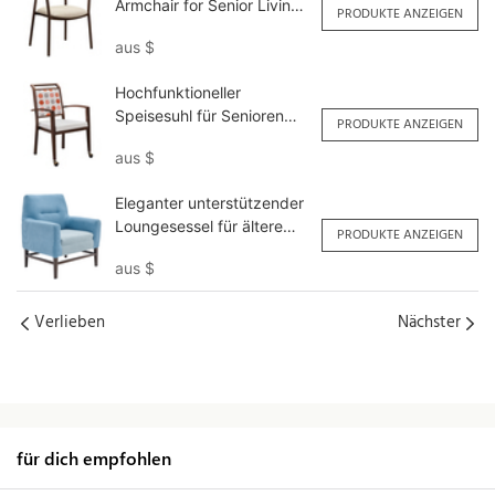
Armchair for Senior Living
PRODUKTE ANZEIGEN
<000000> Dining YW5780
aus
$
Yumeya
Hochfunktioneller
Speisesuhl für Senioren
PRODUKTE ANZEIGEN
Großhandel YW5760
aus
$
Yumeya
Eleganter unterstützender
Loungesessel für ältere
PRODUKTE ANZEIGEN
Menschen YSF1115
aus
$
Yumeya
Verlieben
Nächster
für dich empfohlen