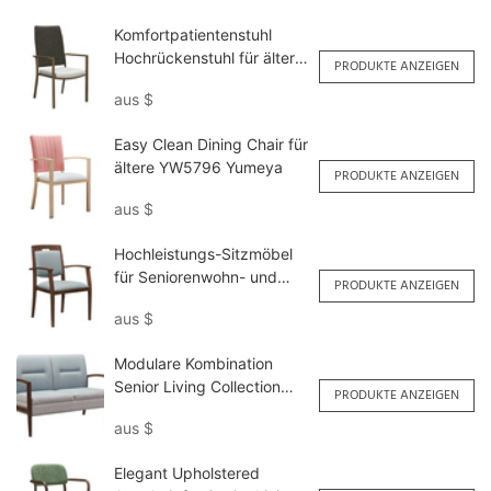
Komfortpatientenstuhl
Hochrückenstuhl für ältere
PRODUKTE ANZEIGEN
YW5710-P Yumeya
aus
$
Easy Clean Dining Chair für
ältere YW5796 Yumeya
PRODUKTE ANZEIGEN
aus
$
Hochleistungs-Sitzmöbel
für Seniorenwohn- und
PRODUKTE ANZEIGEN
Essbereiche YW5739
aus
$
Yumeya
Modulare Kombination
Senior Living Collection
PRODUKTE ANZEIGEN
Metall Holz Getreide
aus
$
Doppelsofa ysf1125
Yumeya
Elegant Upholstered