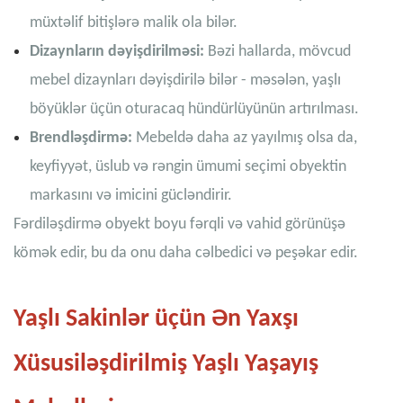
müxtəlif bitişlərə malik ola bilər.
Dizaynların dəyişdirilməsi:
Bəzi hallarda, mövcud
mebel dizaynları dəyişdirilə bilər - məsələn, yaşlı
böyüklər üçün oturacaq hündürlüyünün artırılması.
Brendləşdirmə:
Mebeldə daha az yayılmış olsa da,
keyfiyyət, üslub və rəngin ümumi seçimi obyektin
markasını və imicini gücləndirir.
Fərdiləşdirmə obyekt boyu fərqli və vahid görünüşə
kömək edir, bu da onu daha cəlbedici və peşəkar edir.
Yaşlı Sakinlər üçün Ən Yaxşı
Xüsusiləşdirilmiş Yaşlı Yaşayış