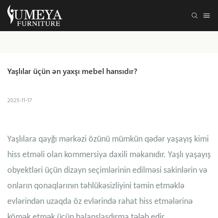
Yaşlılar üçün ən yaxşı mebel hansıdır?
2025-11-17
Yaşlılara qayğı mərkəzi özünü mümkün qədər yaşayış kimi
hiss etməli olan kommersiya daxili məkanıdır. Yaşlı yaşayış
obyektləri üçün dizayn seçimlərinin edilməsi sakinlərin və
onların qonaqlarının təhlükəsizliyini təmin etməklə
evlərindən uzaqda öz evlərində rahat hiss etmələrinə
kömək etmək üçün balanslaşdırma tələb edir.