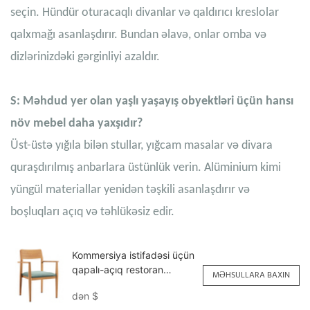
seçin. Hündür oturacaqlı divanlar və qaldırıcı kreslolar
qalxmağı asanlaşdırır. Bundan əlavə, onlar omba və
dizlərinizdəki gərginliyi azaldır.
S: Məhdud yer olan yaşlı yaşayış obyektləri üçün hansı
növ mebel daha yaxşıdır?
Üst-üstə yığıla bilən stullar, yığcam masalar və divara
quraşdırılmış anbarlara üstünlük verin. Alüminium kimi
yüngül materiallar yenidən təşkili asanlaşdırır və
boşluqları açıq və təhlükəsiz edir.
Kommersiya istifadəsi üçün
qapalı-açıq restoran
MƏHSULLARA BAXIN
kreslosu YW5709H
dən
$
Yumeya