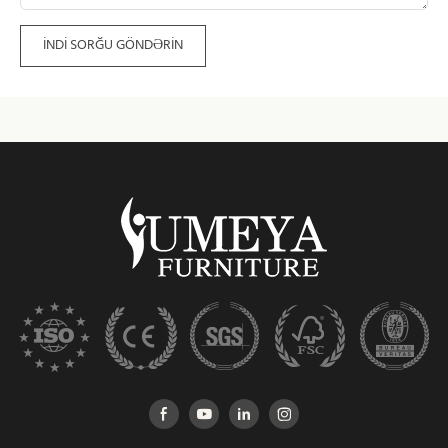
İNDI SORĞU GÖNDƏRIN