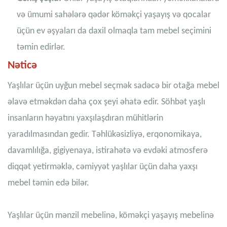
və ümumi sahələrə qədər köməkçi yaşayış və qocalar
üçün ev əşyaları da daxil olmaqla tam mebel seçimini
təmin edirlər.
Nəticə
Yaşlılar üçün uyğun mebel seçmək sadəcə bir otağa mebel
əlavə etməkdən daha çox şeyi əhatə edir. Söhbət yaşlı
insanların həyatını yaxşılaşdıran mühitlərin
yaradılmasından gedir. Təhlükəsizliyə, erqonomikaya,
davamlılığa, gigiyenaya, istirahətə və evdəki atmosferə
diqqət yetirməklə, cəmiyyət yaşlılar üçün daha yaxşı
mebel təmin edə bilər.
Yaşlılar üçün mənzil mebelinə, köməkçi yaşayış mebelinə