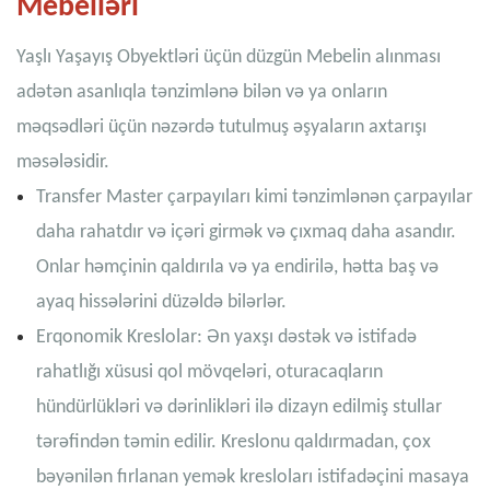
Mebelləri
Yaşlı Yaşayış Obyektləri üçün düzgün Mebelin alınması
adətən asanlıqla tənzimlənə bilən və ya onların
məqsədləri üçün nəzərdə tutulmuş əşyaların axtarışı
məsələsidir.
Transfer Master çarpayıları kimi tənzimlənən çarpayılar
daha rahatdır və içəri girmək və çıxmaq daha asandır.
Onlar həmçinin qaldırıla və ya endirilə, hətta baş və
ayaq hissələrini düzəldə bilərlər.
Erqonomik Kreslolar: Ən yaxşı dəstək və istifadə
rahatlığı xüsusi qol mövqeləri, oturacaqların
hündürlükləri və dərinlikləri ilə dizayn edilmiş stullar
tərəfindən təmin edilir. Kreslonu qaldırmadan, çox
bəyənilən fırlanan yemək kresloları istifadəçini masaya