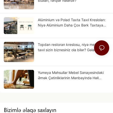
stulları, fərqlər nələrdir?
Alüminium və Polad Taxta Taxıl Kresloları:
Niyə Alüminium Daha Çox Bərk Taxtaya
Bənzəyir?
Topdan restoran kreslosu, niyə metal taxta
taxıl sizin biznesiniz ola bilər? Gələcək?
Yumeya Məhsullar Mebel Sənayesindəki
Əmək Çətinliklərinin Mənbəyində Həll
Etməyə Kömək Edir
Bizimlə əlaqə saxlayın