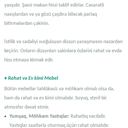
yaxşıdır. Şəxsi məkan hissi təklif edirlər. Cəsarətli
naxışlardan və ya gözü çaşdıra biləcək parlaq
bitirmələrdən çəkinin.
İstilik və sadəliyi vurğulayan dizayn yanaşmasını nəzərdən
keçirin. Onların dizaynları sakinlərə özlərini rahat və evdə
hiss etməyə kömək edir.
♦ Rahat və Ev kimi Mebel
Bütün mebellər təhlükəsiz və möhkəm olmalı olsa da,
həm də rahat və ev kimi olmalıdır. Soyuq, steril bir
atmosfer dəvət etmir.
Yumşaq, Möhkəm Yastıqlar:
Rahatlıq vacibdir.
Yastıqlar saatlarla oturmaq üçün rahat olmalıdır.