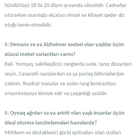
hündürlüyü 18 ilə 20 düym arasında olmalıdır. Cədvəllər
oturarkən asanlıqla əlçatan olmalı və kifayət qədər diz
otağı təmin etməlidir.
S: Demans və ya Alzheimer xəstəsi olan yaşlılar üçün
xüsusi mebel variantları varmı?
Bəli. Yumşaq, sakitləşdirici rənglərdə sadə, tanış dizaynları
seçin. Cəsarətli naxışlardan və ya parlaq bitirmələrdən
çəkinin. Kvadrat masalar və aydın rəng kontrastları
oriyentasiyaya kömək edir və çaşqınlığı azaldır.
S: Oynaq ağrıları və ya artriti olan yaşlı insanlar üçün
ideal oturma tənzimləmələri hansılardır?
Möhkəm və dəstəkləyici güclü qoltuqları olan stulları