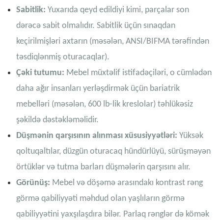
Sabitlik:
Yuxarıda qeyd edildiyi kimi, parçalar son
dərəcə sabit olmalıdır. Sabitlik üçün sınaqdan
keçirilmişləri axtarın (məsələn, ANSI/BIFMA tərəfindən
təsdiqlənmiş oturacaqlar).
Çəki tutumu:
Mebel müxtəlif istifadəçiləri, o cümlədən
daha ağır insanları yerləşdirmək üçün bariatrik
mebelləri (məsələn, 600 lb-lik kreslolar) təhlükəsiz
şəkildə dəstəkləməlidir.
Düşmənin qarşısının alınması xüsusiyyətləri:
Yüksək
qoltuqaltılar, düzgün oturacaq hündürlüyü, sürüşməyən
örtüklər və tutma barları düşmələrin qarşısını alır.
Görünüş:
Mebel və döşəmə arasındakı kontrast rəng
görmə qabiliyyəti məhdud olan yaşlıların görmə
qabiliyyətini yaxşılaşdıra bilər. Parlaq rənglər də kömək