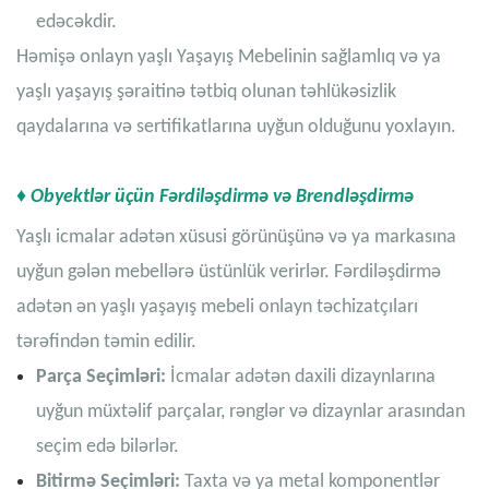
edəcəkdir.
Həmişə onlayn yaşlı Yaşayış Mebelinin sağlamlıq və ya
yaşlı yaşayış şəraitinə tətbiq olunan təhlükəsizlik
qaydalarına və sertifikatlarına uyğun olduğunu yoxlayın.
♦ Obyektlər üçün Fərdiləşdirmə və Brendləşdirmə
Yaşlı icmalar adətən xüsusi görünüşünə və ya markasına
uyğun gələn mebellərə üstünlük verirlər. Fərdiləşdirmə
adətən ən yaşlı yaşayış mebeli onlayn təchizatçıları
tərəfindən təmin edilir.
Parça Seçimləri:
İcmalar adətən daxili dizaynlarına
uyğun müxtəlif parçalar, rənglər və dizaynlar arasından
seçim edə bilərlər.
Bitirmə Seçimləri:
Taxta və ya metal komponentlər