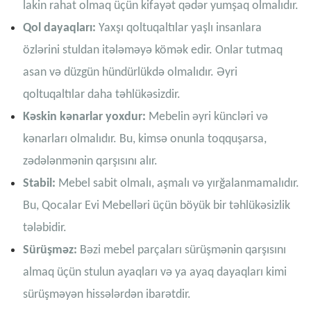
lakin rahat olmaq üçün kifayət qədər yumşaq olmalıdır.
Qol dayaqları:
Yaxşı qoltuqaltılar yaşlı insanlara
özlərini stuldan itələməyə kömək edir. Onlar tutmaq
asan və düzgün hündürlükdə olmalıdır. Əyri
qoltuqaltılar daha təhlükəsizdir.
Kəskin kənarlar yoxdur:
Mebelin əyri küncləri və
kənarları olmalıdır. Bu, kimsə onunla toqquşarsa,
zədələnmənin qarşısını alır.
Stabil:
Mebel sabit olmalı, aşmalı və yırğalanmamalıdır.
Bu, Qocalar Evi Mebelləri üçün böyük bir təhlükəsizlik
tələbidir.
Sürüşməz:
Bəzi mebel parçaları sürüşmənin qarşısını
almaq üçün stulun ayaqları və ya ayaq dayaqları kimi
sürüşməyən hissələrdən ibarətdir.