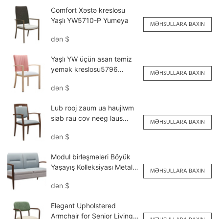
Comfort Xəstə kreslosu
Yaşlı YW5710-P Yumeya
MƏHSULLARA BAXIN
dən
$
Yaşlı YW üçün asan təmiz
yemək kreslosu5796
MƏHSULLARA BAXIN
Yumeya
dən
$
Lub rooj zaum ua haujlwm
siab rau cov neeg laus
MƏHSULLARA BAXIN
nyob <000000> Chaw noj
dən
$
mov YW5739 Yumeya
Modul birləşmələri Böyük
Yaşayış Kolleksiyası Metal
MƏHSULLARA BAXIN
Taxta Taxıl Double Sofa
dən
$
YSF1125 Yumeya
Elegant Upholstered
Armchair for Senior Living