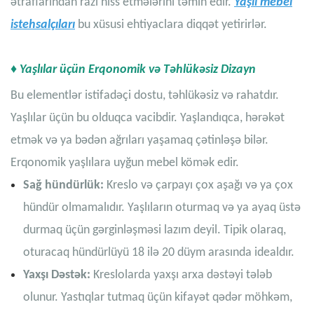
ətraflarından razı hiss etmələrini təmin edir.
Yaşlı mebel
istehsalçıları
bu xüsusi ehtiyaclara diqqət yetirirlər.
♦ Yaşlılar üçün Erqonomik və Təhlükəsiz Dizayn
Bu elementlər istifadəçi dostu, təhlükəsiz və rahatdır.
Yaşlılar üçün bu olduqca vacibdir. Yaşlandıqca, hərəkət
etmək və ya bədən ağrıları yaşamaq çətinləşə bilər.
Erqonomik yaşlılara uyğun mebel kömək edir.
Sağ hündürlük:
Kreslo və çarpayı çox aşağı və ya çox
hündür olmamalıdır. Yaşlıların oturmaq və ya ayaq üstə
durmaq üçün gərginləşməsi lazım deyil. Tipik olaraq,
oturacaq hündürlüyü 18 ilə 20 düym arasında idealdır.
Yaxşı Dəstək:
Kreslolarda yaxşı arxa dəstəyi tələb
olunur. Yastıqlar tutmaq üçün kifayət qədər möhkəm,