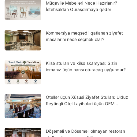
Müqavilə Mebelləri Necə Hazırlanır?
İstehsaldan Quraşdırmaya qədər
Kommersiya məqsədli qatlanan ziyafət
masalarını necə seçmək olar?
Kilsə stulları və kilsə skamyası: Sizin
icmanız üçün hansı oturacaq uyğundur?
Otellər üçün Xüsusi Ziyafət Stulları: Ulduz
Reytinqli Otel Layihələri üçün OEM
Bələdçisi
Döşəməli və Döşəməli olmayan restoran