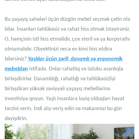
Bu yaşayış sahələri üçün düzgün mebel seçmək çətin ola
bilər. İnsanları təhlükəsiz və rahat hiss etmək istəyirsiniz.
O, həmçinin isti hiss etməlidir, çox steril və ya korporativ
olmamalıdır. Obyektinizi necə ev kimi hiss etdirə
bilərsiniz?
Yaşlılar üçün zərif, davamlı və erqonomik
mebeldən
istifadə. Onlar rahatlıq və üslubu asanlıqla
birləşdirirlər. Davamlılığı, rahatlığı və təhlükəsizliyi
birləşdirən yüksək səviyyəli yaşayış mebellərinə
investisiya qoyun. Yaşlı insanlara layiq olduqları həyat
tərzini verin. İndi alış-veriş edin və məkanınızı bu gün
dəyişdirin.