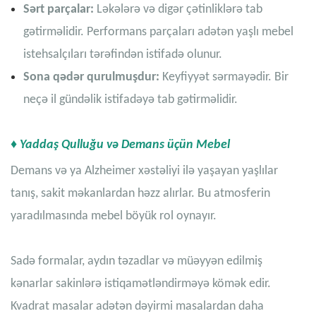
Sərt parçalar:
Ləkələrə və digər çətinliklərə tab
gətirməlidir. Performans parçaları adətən yaşlı mebel
istehsalçıları tərəfindən istifadə olunur.
Sona qədər qurulmuşdur:
Keyfiyyət sərmayədir. Bir
neçə il gündəlik istifadəyə tab gətirməlidir.
♦ Yaddaş Qulluğu və Demans üçün Mebel
Demans və ya Alzheimer xəstəliyi ilə yaşayan yaşlılar
tanış, sakit məkanlardan həzz alırlar. Bu atmosferin
yaradılmasında mebel böyük rol oynayır.
Sadə formalar, aydın təzadlar və müəyyən edilmiş
kənarlar sakinlərə istiqamətləndirməyə kömək edir.
Kvadrat masalar adətən dəyirmi masalardan daha