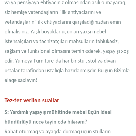
və ya pensiyaya ehtiyacınız olmasından asılı olmayaraq,
siz həmişə vətəndaşların “ilk ehtiyaclarını və
vətəndaşların” ilk ehtiyaclarını qarşıladığınızdan əmin
olmalısınız. Yaşlı böyüklər üçün ən yaxşı mebel
istehsalçıları və təchizatçıları məhsulların təhlükəsiz,
sağlam və funksional olmasını təmin edərək, yaşayışı xoş
edir. Yumeya Furniture-da hər bir stul, stol və divan
ustalar tərəfindən ustalıqla hazırlanmışdır. Bu gün Bizimlə
əlaqə saxlayın!
Tez-tez verilən suallar
S: Yardımlı yaşayış mühitində mebel üçün ideal
hündürlüyü necə təyin edə bilərəm?
Rahat oturmaq və ayaqda durmaq üçün stulların