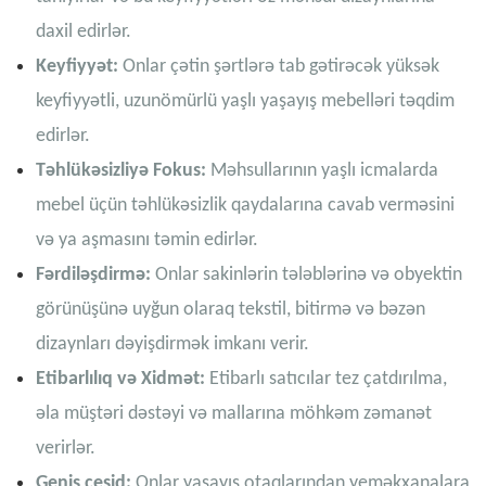
daxil edirlər.
Keyfiyyət:
Onlar çətin şərtlərə tab gətirəcək yüksək
keyfiyyətli, uzunömürlü yaşlı yaşayış mebelləri təqdim
edirlər.
Təhlükəsizliyə Fokus:
Məhsullarının yaşlı icmalarda
mebel üçün təhlükəsizlik qaydalarına cavab verməsini
və ya aşmasını təmin edirlər.
Fərdiləşdirmə:
Onlar sakinlərin tələblərinə və obyektin
görünüşünə uyğun olaraq tekstil, bitirmə və bəzən
dizaynları dəyişdirmək imkanı verir.
Etibarlılıq və Xidmət:
Etibarlı satıcılar tez çatdırılma,
əla müştəri dəstəyi və mallarına möhkəm zəmanət
verirlər.
Geniş çeşid:
Onlar yaşayış otaqlarından yeməkxanalara