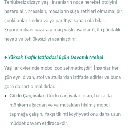
Təhlükəsiz dizayn yaşlı insanların necə hərəkət etdiyini
nəzərə alır. Məsələn, masaların şüşə səthləri olmamalıdır,
çünki onlar sındıra və ya parıltıya səbəb ola bilər.
Erqonomikanı nəzərə almaq yaşlı insanlar üçün gündəlik
həyatı və təhlükəsizliyi asanlaşdırır.
♦ Yüksək Trafik İstifadəsi üçün Davamlı Mebel
Yaşlılar evlərində mebel çox zəhmətkeşdir! İnsanlar hər
gün eyni divan, stol və stullardan istifadə edirlər və buna
görə də sərt olmalıdırlar.
Güclü Çərçivələr:
Güclü çərçivələri olan, bəlkə də
möhkəm ağacdan və ya metaldan tikilmiş mebel
tapmağa çalışın. Yaxşı tikinti keyfiyyəti onu daha uzun
müddət davam etdirəcəkdir.