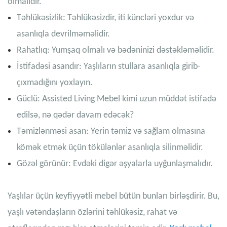
olmalıdır.
Təhlükəsizlik: Təhlükəsizdir, iti küncləri yoxdur və
asanlıqla devrilməməlidir.
Rahatlıq: Yumşaq olmalı və bədəninizi dəstəkləməlidir.
İstifadəsi asandır: Yaşlıların stullara asanlıqla girib-
çıxmadığını yoxlayın.
Güclü: Assisted Living Mebel kimi uzun müddət istifadə
edilsə, nə qədər davam edəcək?
Təmizlənməsi asan: Yerin təmiz və sağlam olmasına
kömək etmək üçün tökülənlər asanlıqla silinməlidir.
Gözəl görünür: Evdəki digər əşyalarla uyğunlaşmalıdır.
Yaşlılar üçün keyfiyyətli mebel bütün bunları birləşdirir. Bu,
yaşlı vətəndaşların özlərini təhlükəsiz, rahat və