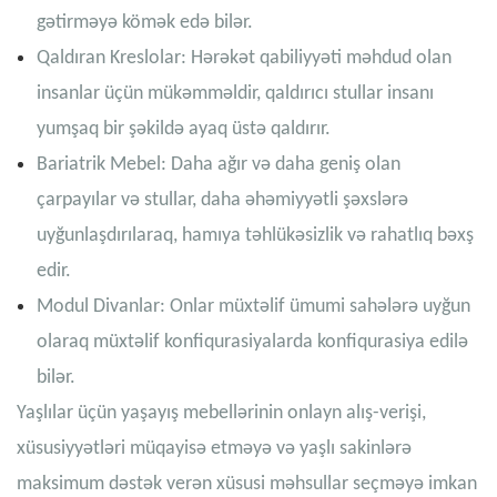
gətirməyə kömək edə bilər.
Qaldıran Kreslolar: Hərəkət qabiliyyəti məhdud olan
insanlar üçün mükəmməldir, qaldırıcı stullar insanı
yumşaq bir şəkildə ayaq üstə qaldırır.
Bariatrik Mebel: Daha ağır və daha geniş olan
çarpayılar və stullar, daha əhəmiyyətli şəxslərə
uyğunlaşdırılaraq, hamıya təhlükəsizlik və rahatlıq bəxş
edir.
Modul Divanlar: Onlar müxtəlif ümumi sahələrə uyğun
olaraq müxtəlif konfiqurasiyalarda konfiqurasiya edilə
bilər.
Yaşlılar üçün yaşayış mebellərinin onlayn alış-verişi,
xüsusiyyətləri müqayisə etməyə və yaşlı sakinlərə
maksimum dəstək verən xüsusi məhsullar seçməyə imkan