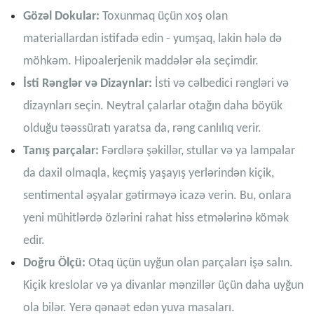
Gözəl Dokular:
Toxunmaq üçün xoş olan
materiallardan istifadə edin - yumşaq, lakin hələ də
möhkəm. Hipoalerjenik maddələr əla seçimdir.
İsti Rənglər və Dizaynlar:
İsti və cəlbedici rəngləri və
dizaynları seçin. Neytral çalarlar otağın daha böyük
olduğu təəssüratı yaratsa da, rəng canlılıq verir.
Tanış parçalar:
Fərdlərə şəkillər, stullar və ya lampalar
da daxil olmaqla, keçmiş yaşayış yerlərindən kiçik,
sentimental əşyalar gətirməyə icazə verin. Bu, onlara
yeni mühitlərdə özlərini rahat hiss etmələrinə kömək
edir.
Doğru Ölçü:
Otaq üçün uyğun olan parçaları işə salın.
Kiçik kreslolar və ya divanlar mənzillər üçün daha uyğun
ola bilər. Yerə qənaət edən yuva masaları.