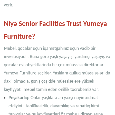
verir.
Niyə Senior Facilities Trust Yumeya
Furniture?
Mebel, qocalar üçün iqamətgahınız üçün vacib bir
investisiyadır. Buna görə yaşlı yaşayış, yardımçı yaşayış və
qocalar evi obyektlərində bir çox müəssisə direktorları
Yumeya Furniture seçirlər. Yaşlılara qulluq müəssisələri də
daxil olmaqla, geniş çeşiddə müəssisələrə yüksək
keyfiyyətli mebel təmin edən onillik təcrübəmiz var.
Peşəkarlıq:
Onlar yaşlılara ən yaxşı nəyin xidmət
etdiyini - təhlükəsizlik, davamlılıq və rahatlıq kimi
tanıyırlar və bu keyfiyyətləri öz məhsul dizaynlarına