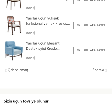
MƏHSULLARA BAXIN
<000000> Dining YW5780
dən
$
Yumeya
Yaşlılar üçün yüksək
funksional yemək kreslosu
MƏHSULLARA BAXIN
Topdan YW5760 Yumeya
dən
$
Yaşlılar üçün Eleqant
Dəstəkləyici Kreslo
MƏHSULLARA BAXIN
YSF1115 Yumeya
dən
$
Qabaqlamaq
Sonrakı
Sizin üçün tövsiyə olunur