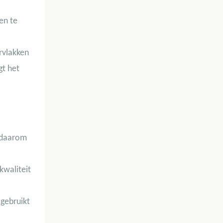
en te
rvlakken
gt het
n daarom
kwaliteit
gebruikt