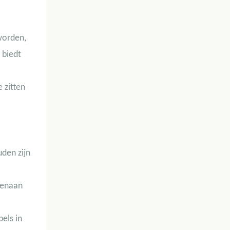
 worden,
 biedt
 zitten
den zijn
genaan
bels in