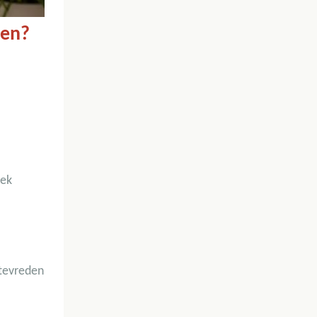
ren?
lek
 tevreden