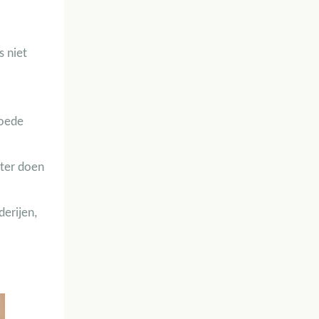
s niet
goede
oter doen
erijen,