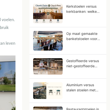
Kerkstoelen versus
kerkbanken: welke
zitplaatsen zijn het
l voelen.
meest geschikt voor
uw gemeente?
bruik
Op maat gemaakte
banketstoelen voor
van leven
hotels: OEM-
handleiding voor
projecten in
sterrenhotels
Gestoffeerde versus
niet-gestoffeerde
restaurantstoelen: wat
zijn de verschillen?
Aluminium versus
stalen stoelen met
houtnerf: waarom lijkt
aluminium meer op
massief hout?
Restaurantstoelen in