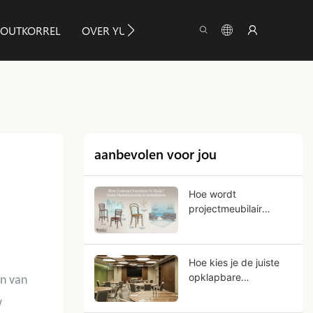
HOUTKORREL
OVER YUMEYA
INFO
CONTACTEE
aanbevolen voor jou
Hoe wordt
projectmeubilair
gemaakt? Van
fabricage tot
installatie.
Hoe kies je de juiste
opklapbare
en van
bankettafels voor
w
commercieel gebruik?