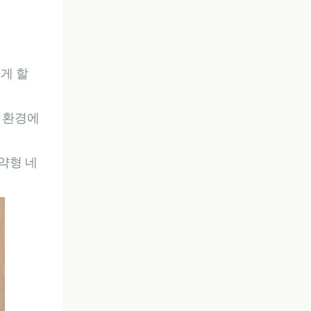
게 할
운 환경에
약형 네