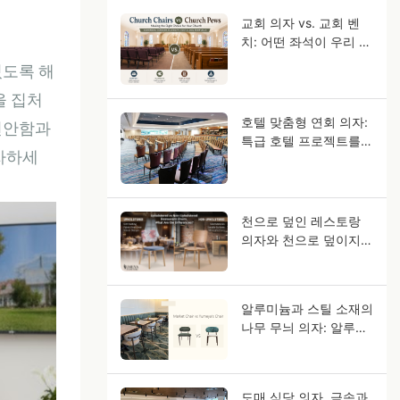
교회 의자 vs. 교회 벤
치: 어떤 좌석이 우리 교
인들에게 적합할까요?
있도록 해
을 집처
호텔 맞춤형 연회 의자:
편안함과
특급 호텔 프로젝트를
투자하세
위한 OEM 가이드
천으로 덮인 레스토랑
의자와 천으로 덮이지
않은 레스토랑 의자, 어
떤 차이점이 있을까요?
알루미늄과 스틸 소재의
나무 무늬 의자: 알루미
늄이 원목처럼 보이는
이유는 무엇일까요?
도매 식당 의자, 금속과