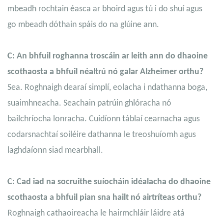
mbeadh rochtain éasca ar bhoird agus tú i do shuí agus
go mbeadh dóthain spáis do na glúine ann.
C: An bhfuil roghanna troscáin ar leith ann do dhaoine
scothaosta a bhfuil néaltrú nó galar Alzheimer orthu?
Sea. Roghnaigh dearaí simplí, eolacha i ndathanna boga,
suaimhneacha. Seachain patrúin ghlóracha nó
bailchríocha lonracha. Cuidíonn táblaí cearnacha agus
codarsnachtaí soiléire dathanna le treoshuíomh agus
laghdaíonn siad mearbhall.
C: Cad iad na socruithe suíocháin idéalacha do dhaoine
scothaosta a bhfuil pian sna hailt nó airtríteas orthu?
Roghnaigh cathaoireacha le hairmchláir láidre atá