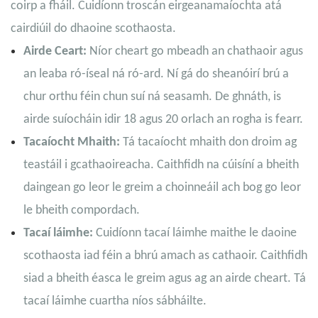
coirp a fháil. Cuidíonn troscán eirgeanamaíochta atá
cairdiúil do dhaoine scothaosta.
Airde Ceart:
Níor cheart go mbeadh an chathaoir agus
an leaba ró-íseal ná ró-ard. Ní gá do sheanóirí brú a
chur orthu féin chun suí ná seasamh. De ghnáth, is
airde suíocháin idir 18 agus 20 orlach an rogha is fearr.
Tacaíocht Mhaith:
Tá tacaíocht mhaith don droim ag
teastáil i gcathaoireacha. Caithfidh na cúisíní a bheith
daingean go leor le greim a choinneáil ach bog go leor
le bheith compordach.
Tacaí láimhe:
Cuidíonn tacaí láimhe maithe le daoine
scothaosta iad féin a bhrú amach as cathaoir. Caithfidh
siad a bheith éasca le greim agus ag an airde cheart. Tá
tacaí láimhe cuartha níos sábháilte.