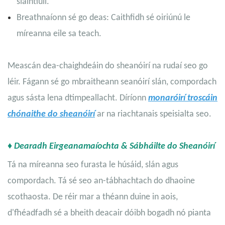
sláintiúil.
Breathnaíonn sé go deas: Caithfidh sé oiriúnú le
míreanna eile sa teach.
Meascán dea-chaighdeáin do sheanóirí na rudaí seo go
léir. Fágann sé go mbraitheann seanóirí slán, compordach
agus sásta lena dtimpeallacht. Díríonn
monaróirí troscáin
chónaithe do sheanóirí
ar na riachtanais speisialta seo.
♦ Dearadh Eirgeanamaíochta & Sábháilte do Sheanóirí
Tá na míreanna seo furasta le húsáid, slán agus
compordach. Tá sé seo an-tábhachtach do dhaoine
scothaosta. De réir mar a théann duine in aois,
d'fhéadfadh sé a bheith deacair dóibh bogadh nó pianta