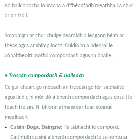
nó bailchríocha lonracha a d’fhéadfadh mearbhall a chur
ar an tsúil.
Smaoinigh ar chur chuige dearaidh a leagann béim ar
theas agus ar shimplíocht. Cuidíonn a ndearaí le
cónaitheoirí mothú compordach agus sa bhaile.
♦ Troscán compordach & baileach
Cé gur cheart go mbeadh an troscán go léir sábháilte
agus láidir, ní mór dó a bheith compordach agus cosúil le
teach freisin. Ní bhíonn atmaisféar fuar, steiriúil
mealltach.
Cúisíní Boga, Daingne:
Tá tábhacht le compord.
Caithfidh cúisíní a bheith compordach le suí iontu ar