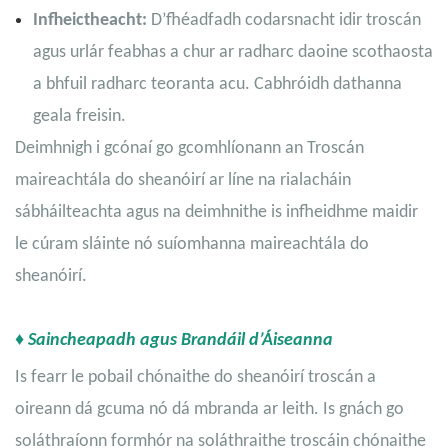
Infheictheacht:
D’fhéadfadh codarsnacht idir troscán
agus urlár feabhas a chur ar radharc daoine scothaosta
a bhfuil radharc teoranta acu. Cabhróidh dathanna
geala freisin.
Deimhnigh i gcónaí go gcomhlíonann an Troscán
maireachtála do sheanóirí ar líne na rialacháin
sábháilteachta agus na deimhnithe is infheidhme maidir
le cúram sláinte nó suíomhanna maireachtála do
sheanóirí.
♦ Saincheapadh agus Brandáil d’Áiseanna
Is fearr le pobail chónaithe do sheanóirí troscán a
oireann dá gcuma nó dá mbranda ar leith. Is gnách go
soláthraíonn formhór na soláthraithe troscáin chónaithe