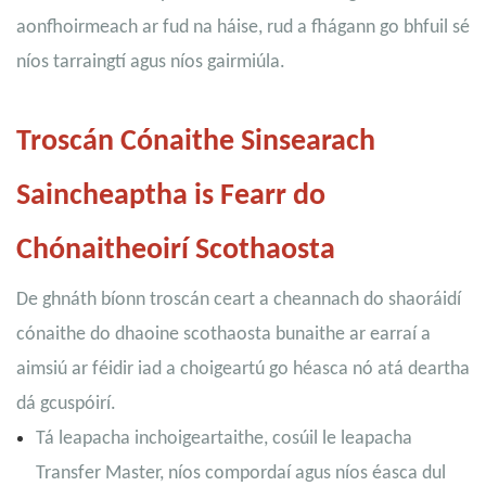
aonfhoirmeach ar fud na háise, rud a fhágann go bhfuil sé
níos tarraingtí agus níos gairmiúla.
Troscán Cónaithe Sinsearach
Saincheaptha is Fearr do
Chónaitheoirí Scothaosta
De ghnáth bíonn troscán ceart a cheannach do shaoráidí
cónaithe do dhaoine scothaosta bunaithe ar earraí a
aimsiú ar féidir iad a choigeartú go héasca nó atá deartha
dá gcuspóirí.
Tá leapacha inchoigeartaithe, cosúil le leapacha
Transfer Master, níos compordaí agus níos éasca dul