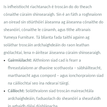
Is infheistíocht riachtanach é troscán do do theach
cónaithe cúraim shinsearaigh. Sin é an fáth a roghnaíonn
an oiread sin stiúrthóirí áiseanna ag áiseanna cónaithe do
sheanóirí, cónaithe le cúnamh, agus tithe altranais
Yumeya Furniture. Tá blianta fada taithí againn ag
soláthar troscáin ardchaighdeáin do raon leathan
gnólachtaí, lena n-áirítear áiseanna cúraim shinsearaigh.
Gairmiúlacht:
Aithníonn siad cad is fearr a
fhreastalaíonn ar dhaoine scothaosta – sábháilteacht,
marthanacht agus compord – agus ionchorpraíonn siad
na cáilíochtaí seo ina ndearaí táirgí.
Cáilíocht:
Soláthraíonn siad troscán maireachtála
ardchaighdeáin, fadsaolach do sheanóirí a sheasfaidh
in aghaidh dálaí dúshlánacha.