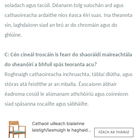
soladach agus tacúil. Déanann tolg suíochán ard agus
cathaoireacha ardaithe níos éasca éirí suas. Ina theannta
sin, laghdaíonn siad an brú ar do chromáin agus do
ghlúine.
C: Cén cineál troscáin is fearr do shaoráidí maireachtála
do sheanóirí a bhfuil spás teoranta acu?
Roghnaigh cathaoireacha inchruachta, táblaí dlútha, agus
stóras atá feistithe ar an mballa. Éascaíonn ábhair
éadroma cosúil le alúmanam athchóiriú agus coinníonn
siad spásanna oscailte agus sábháilte.
Cathaoir uilleach bialainne
laistigh/lasmuigh le haghaidh
FÉACH AR THÁIRGÍ
úsáide tráchtála YW5709H