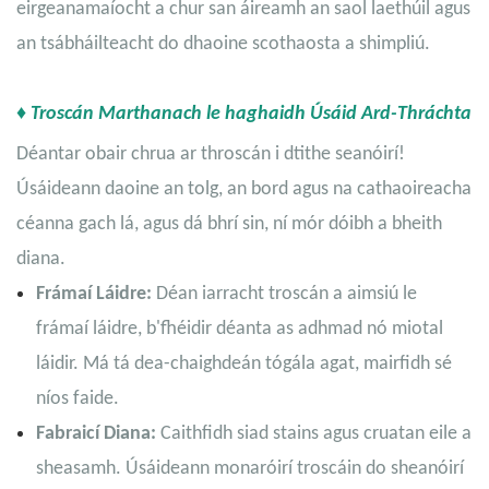
eirgeanamaíocht a chur san áireamh an saol laethúil agus
an tsábháilteacht do dhaoine scothaosta a shimpliú.
♦ Troscán Marthanach le haghaidh Úsáid Ard-Thráchta
Déantar obair chrua ar throscán i dtithe seanóirí!
Úsáideann daoine an tolg, an bord agus na cathaoireacha
céanna gach lá, agus dá bhrí sin, ní mór dóibh a bheith
diana.
Frámaí Láidre:
Déan iarracht troscán a aimsiú le
frámaí láidre, b'fhéidir déanta as adhmad nó miotal
láidir. Má tá dea-chaighdeán tógála agat, mairfidh sé
níos faide.
Fabraicí Diana:
Caithfidh siad stains agus cruatan eile a
sheasamh. Úsáideann monaróirí troscáin do sheanóirí