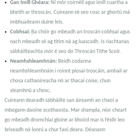
Gan Imill Ghéara:
Ní mór coirnéil agus imill cuartha a
bheith ar throscán. Cuireann sé seo cosc ​​ar ghortú má
imbhuaileann duine leis.
Cobhsaí:
Ba chóir go mbeadh an troscán cobhsaí agus
nach mbeadh sé ag titim ná ag luascadh. Is riachtanas
sábháilteachta mór é seo do Throscán Tithe Scoir.
Neamhshleamhnán:
Beidh codanna
neamhshleamhnáin i roinnt píosaí troscáin, amhail ar
chosa cathaoireacha nó ar thacaí coise, chun
sleamhnú a chosc.
Cuireann dearadh sábháilte san áireamh an chaoi a
mbogann daoine scothaosta. Mar shampla, níor cheart
go mbeadh dromchlaí gloine ar bhoird mar is féidir leo
briseadh nó lonrú a chur faoi deara. Déanann