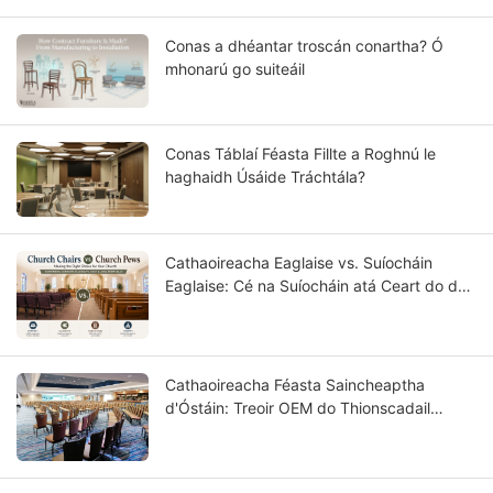
Conas a dhéantar troscán conartha? Ó
mhonarú go suiteáil
Conas Táblaí Féasta Fillte a Roghnú le
haghaidh Úsáide Tráchtála?
Cathaoireacha Eaglaise vs. Suíocháin
Eaglaise: Cé na Suíocháin atá Ceart do do
Phobal?
Cathaoireacha Féasta Saincheaptha
d'Óstáin: Treoir OEM do Thionscadail
Óstáin Rátáilte Réalta