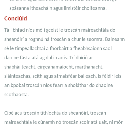
spásanna itheacháin agus limistéir choiteanna.
Conclúid
Tá i bhfad níos mó i gceist le troscán maireachtála do
sheanóirí a roghnú ná troscán a chur le seomra. Baineann
sé le timpeallachtaí a fhorbairt a fheabhsaíonn saol
daoine fásta atá ag dul in aois. Trí dhíriú ar
shábháilteacht, eirgeanamaíocht, marthanacht,
sláinteachas, scíth agus atmaisféar baileach, is féidir leis
an bpobal troscán níos fearr a sholáthar do dhaoine
scothaosta.
Cibé acu troscán tithíochta do sheanóirí, troscán
maireachtála le cúnamh nó troscán scoir atá uait, ní mór