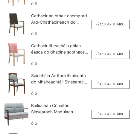
ó
$
Yumeya
Cathaoir an othair chompord
Ard-Chathaoirleach do
FÉACH AR THÁIRGÍ
Dhaoine Scothaosta
ó
$
YW5710-P Yumeya
Cathaoir itheacháin ghlan
éasca do dhaoine scothaosta
FÉACH AR THÁIRGÍ
YW5796 Yumeya
ó
$
Suíocháin Ardfheidhmíochta
do Mhaireachtáil Sinsearach
FÉACH AR THÁIRGÍ
<000000> Spásanna
ó
$
Itheacháin YW5739 Yumeya
Bailiúchán Cónaithe
Sinsearach Modúlach
FÉACH AR THÁIRGÍ
Teaglaim Tolg Dúbailte Gráin
ó
$
Adhmaid Miotail YSF1125
Yumeya