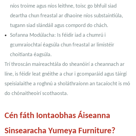
níos troime agus níos leithne, toisc go bhfuil siad
deartha chun freastal ar dhaoine níos substaintiúla,
tugann siad slándáil agus compord do chách.
Sofanna Modúlacha: Is féidir iad a chumrú i
gcumraíochtaí éagsúla chun freastal ar limistéir
choitianta éagsúla.
Trí throscán maireachtála do sheanóirí a cheannach ar
líne, is féidir leat gnéithe a chur i gcomparáid agus táirgí
speisialaithe a roghnú a sholáthraíonn an tacaíocht is mó
do chónaitheoirí scothaosta.
Cén fáth Iontaobhas Áiseanna
Sinsearacha Yumeya Furniture?