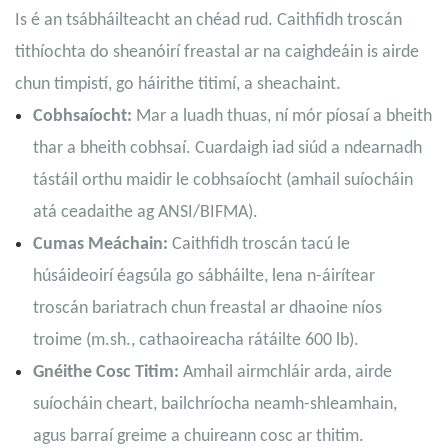
Is é an tsábháilteacht an chéad rud. Caithfidh troscán
tithíochta do sheanóirí freastal ar na caighdeáin is airde
chun timpistí, go háirithe titimí, a sheachaint.
Cobhsaíocht:
Mar a luadh thuas, ní mór píosaí a bheith
thar a bheith cobhsaí. Cuardaigh iad siúd a ndearnadh
tástáil orthu maidir le cobhsaíocht (amhail suíocháin
atá ceadaithe ag ANSI/BIFMA).
Cumas Meáchain:
Caithfidh troscán tacú le
húsáideoirí éagsúla go sábháilte, lena n-áirítear
troscán bariatrach chun freastal ar dhaoine níos
troime (m.sh., cathaoireacha rátáilte 600 lb).
Gnéithe Cosc Titim:
Amhail airmchláir arda, airde
suíocháin cheart, bailchríocha neamh-shleamhain,
agus barraí greime a chuireann cosc ​​ar thitim.