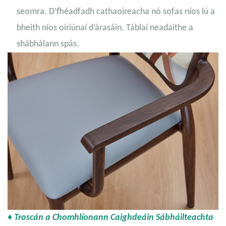
seomra. D’fhéadfadh cathaoireacha nó sofas níos lú a
bheith níos oiriúnaí d’árasáin. Táblaí neadaithe a
shábhálann spás.
♦ Troscán a Chomhlíonann Caighdeáin Sábháilteachta