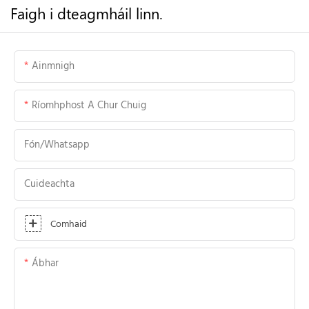
Faigh i dteagmháil linn.
Ainmnigh
Ríomhphost A Chur Chuig
Fón/whatsapp
Cuideachta
Comhaid
Ábhar