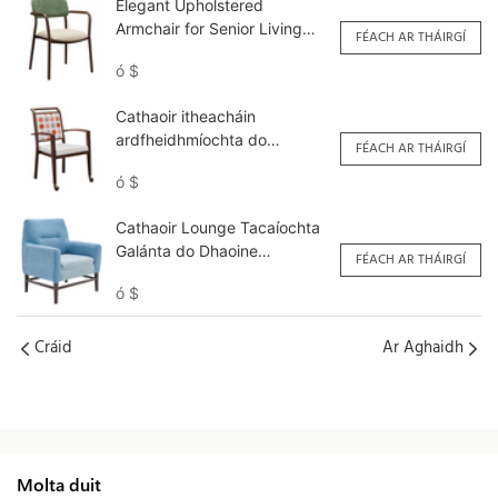
Elegant Upholstered
Armchair for Senior Living
FÉACH AR THÁIRGÍ
<000000> Dining YW5780
ó
$
Yumeya
Cathaoir itheacháin
ardfheidhmíochta do
FÉACH AR THÁIRGÍ
sheanóirí mórdhíola YW5760
ó
$
Yumeya
Cathaoir Lounge Tacaíochta
Galánta do Dhaoine
FÉACH AR THÁIRGÍ
Scothaosta YSF1115 Yumeya
ó
$
Cráid
Ar Aghaidh
Molta duit