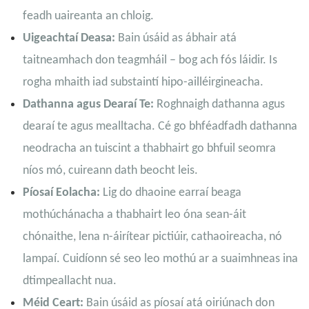
feadh uaireanta an chloig.
Uigeachtaí Deasa:
Bain úsáid as ábhair atá
taitneamhach don teagmháil – bog ach fós láidir. Is
rogha mhaith iad substaintí hipo-ailléirgineacha.
Dathanna agus Dearaí Te:
Roghnaigh dathanna agus
dearaí te agus mealltacha. Cé go bhféadfadh dathanna
neodracha an tuiscint a thabhairt go bhfuil seomra
níos mó, cuireann dath beocht leis.
Píosaí Eolacha:
Lig do dhaoine earraí beaga
mothúchánacha a thabhairt leo óna sean-áit
chónaithe, lena n-áirítear pictiúir, cathaoireacha, nó
lampaí. Cuidíonn sé seo leo mothú ar a suaimhneas ina
dtimpeallacht nua.
Méid Ceart:
Bain úsáid as píosaí atá oiriúnach don