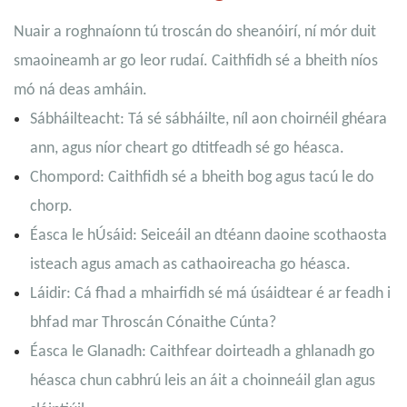
Nuair a roghnaíonn tú troscán do sheanóirí, ní mór duit
smaoineamh ar go leor rudaí. Caithfidh sé a bheith níos
mó ná deas amháin.
Sábháilteacht: Tá sé sábháilte, níl aon choirnéil ghéara
ann, agus níor cheart go dtitfeadh sé go héasca.
Chompord: Caithfidh sé a bheith bog agus tacú le do
chorp.
Éasca le hÚsáid: Seiceáil an dtéann daoine scothaosta
isteach agus amach as cathaoireacha go héasca.
Láidir: Cá fhad a mhairfidh sé má úsáidtear é ar feadh i
bhfad mar Throscán Cónaithe Cúnta?
Éasca le Glanadh: Caithfear doirteadh a ghlanadh go
héasca chun cabhrú leis an áit a choinneáil glan agus