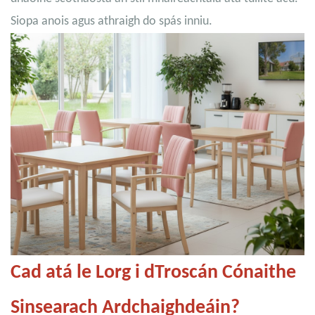
Siopa anois agus athraigh do spás inniu.
Cad atá le Lorg i dTroscán Cónaithe
Sinsearach Ardchaighdeáin?