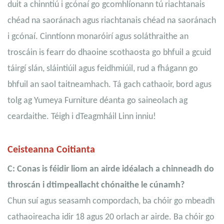
duit a chinntiú i gcónaí go gcomhlíonann tú riachtanais
chéad na saoránach agus riachtanais chéad na saoránach
i gcónaí. Cinntíonn monaróirí agus soláthraithe an
troscáin is fearr do dhaoine scothaosta go bhfuil a gcuid
táirgí slán, sláintiúil agus feidhmiúil, rud a fhágann go
bhfuil an saol taitneamhach. Tá gach cathaoir, bord agus
tolg ag Yumeya Furniture déanta go saineolach ag
ceardaithe. Téigh i dTeagmháil Linn inniu!
Ceisteanna Coitianta
C: Conas is féidir liom an airde idéalach a chinneadh do
throscán i dtimpeallacht chónaithe le cúnamh?
Chun suí agus seasamh compordach, ba chóir go mbeadh
cathaoireacha idir 18 agus 20 orlach ar airde. Ba chóir go