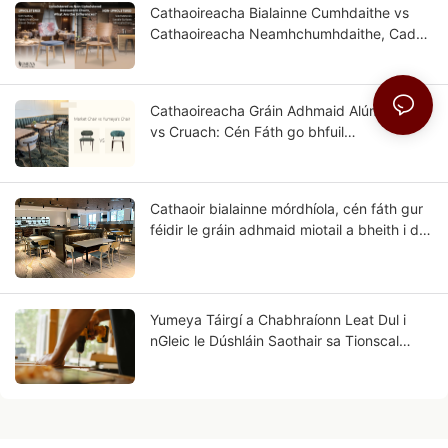
Cathaoireacha Bialainne Cumhdaithe vs
Cathaoireacha Neamhchumhdaithe, Cad
iad na Difríochtaí?
Cathaoireacha Gráin Adhmaid Alúmanaim
vs Cruach: Cén Fáth go bhfuil
Breathnóireacht níos Cosúla le hAdhmad
Soladach ar Alúmanam?
Cathaoir bialainne mórdhíola, cén fáth gur
féidir le gráin adhmaid miotail a bheith i do
ghnó sa todhchaí?
Yumeya Táirgí a Chabhraíonn Leat Dul i
nGleic le Dúshláin Saothair sa Tionscal
Troscáin ag an bhFoinse