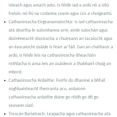
isteach agus amach astu. Is féidir iad a ardú nó a ísliú
freisin, nó fiú na codanna ceann agus cos a choigeartú.
Cathaoireacha Eirgeanamaíochta: Is iad cathaoireacha
atá deartha le suíomhanna arm, airde suíochán agus
doimhneacht shonracha a chuireann an tacaíocht agus
an éascaíocht úsáide is fearr ar fáil. Gan an chathaoir a
ardú, is féidir leis na cathaoireacha itheacháin
rothlacha is ansa leis an úsáideoir a thabhairt chuig an
mbord.
Cathaoireacha Ardaithe: Foirfe do dhaoine a bhfuil
soghluaisteacht theoranta acu, ardaíonn
cathaoireacha ardaithe duine go réidh go dtí go
seasann siad.
Troscán Bariatrach: Leapacha agus cathaoireacha atá