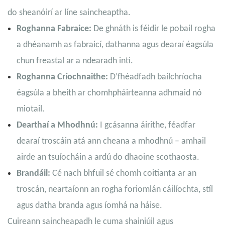
do sheanóirí ar líne saincheaptha.
Roghanna Fabraice:
De ghnáth is féidir le pobail rogha
a dhéanamh as fabraicí, dathanna agus dearaí éagsúla
chun freastal ar a ndearadh intí.
Roghanna Críochnaithe:
D’fhéadfadh bailchríocha
éagsúla a bheith ar chomhpháirteanna adhmaid nó
miotail.
Dearthaí a Mhodhnú:
I gcásanna áirithe, féadfar
dearaí troscáin atá ann cheana a mhodhnú – amhail
airde an tsuíocháin a ardú do dhaoine scothaosta.
Brandáil:
Cé nach bhfuil sé chomh coitianta ar an
troscán, neartaíonn an rogha foriomlán cáilíochta, stíl
agus datha branda agus íomhá na háise.
Cuireann saincheapadh le cuma shainiúil agus