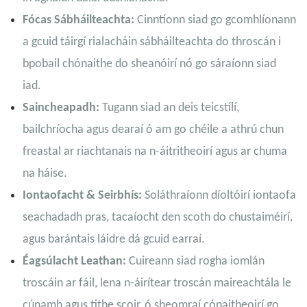
Fócas Sábháilteachta:
Cinntíonn siad go gcomhlíonann
a gcuid táirgí rialacháin sábháilteachta do throscán i
bpobail chónaithe do sheanóirí nó go sáraíonn siad
iad.
Saincheapadh:
Tugann siad an deis teicstílí,
bailchríocha agus dearaí ó am go chéile a athrú chun
freastal ar riachtanais na n-áitritheoirí agus ar chuma
na háise.
Iontaofacht & Seirbhís:
Soláthraíonn díoltóirí iontaofa
seachadadh pras, tacaíocht den scoth do chustaiméirí,
agus barántais láidre dá gcuid earraí.
Éagsúlacht Leathan:
Cuireann siad rogha iomlán
troscáin ar fáil, lena n-áirítear troscán maireachtála le
cúnamh agus tithe scoir, ó sheomraí cónaitheoirí go