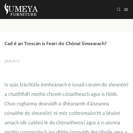
Cad é an Troscán is Fearr do Chónaí Sinsearach?
2025-11-17
Is spás tráchtála inmheánach é ionad cúraim do sheanóirí
a chaithfidh mothú chomh cónaitheach agus is féidir.
Chun roghanna dearaidh a dhéanamh d’áiseanna
cónaithe do sheanóirí, ní mór cothromaíocht a bhaint
amach idir cabhrú le do chónaitheoirí agus a n-aíonna
mothú compordach ina dtithe lasmuigh den bhaile agus a