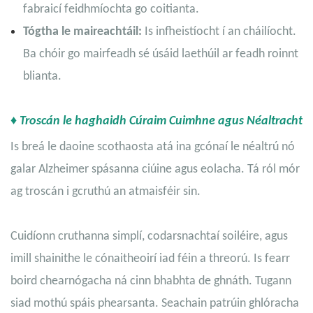
fabraicí feidhmíochta go coitianta.
Tógtha le maireachtáil:
Is infheistíocht í an cháilíocht.
Ba chóir go mairfeadh sé úsáid laethúil ar feadh roinnt
blianta.
♦ Troscán le haghaidh Cúraim Cuimhne agus Néaltracht
Is breá le daoine scothaosta atá ina gcónaí le néaltrú nó
galar Alzheimer spásanna ciúine agus eolacha. Tá ról mór
ag troscán i gcruthú an atmaisféir sin.
Cuidíonn cruthanna simplí, codarsnachtaí soiléire, agus
imill shainithe le cónaitheoirí iad féin a threorú. Is fearr
boird chearnógacha ná cinn bhabhta de ghnáth. Tugann
siad mothú spáis phearsanta. Seachain patrúin ghlóracha