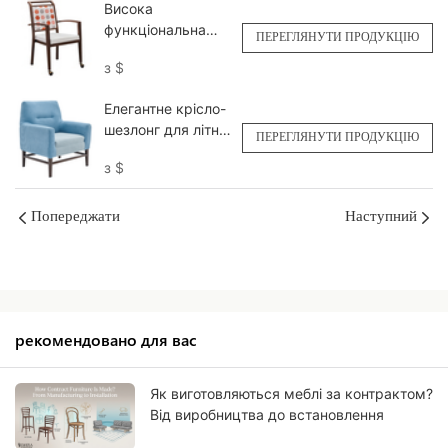
Висока
Yumeya
функціональна
ПЕРЕГЛЯНУТИ ПРОДУКЦІЮ
їдальня для людей
з
$
похилого віку
оптом YW5760
Елегантне крісло-
Yumeya
шезлонг для літніх
ПЕРЕГЛЯНУТИ ПРОДУКЦІЮ
людей YSF1115
з
$
Yumeya
Попереджати
Наступний
рекомендовано для вас
Як виготовляються меблі за контрактом?
Від виробництва до встановлення