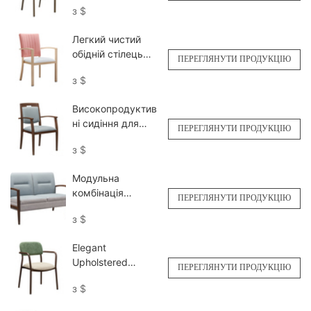
з
$
людей YW5710-P
Yumeya
Легкий чистий
обідній стілець
ПЕРЕГЛЯНУТИ ПРОДУКЦІЮ
для літніх
з
$
людей5796
Yumeya
Високопродуктив
ні сидіння для
ПЕРЕГЛЯНУТИ ПРОДУКЦІЮ
вітальні та
з
$
обідньої зони для
людей похилого
Модульна
віку YW5739
комбінація
Yumeya
ПЕРЕГЛЯНУТИ ПРОДУКЦІЮ
Старша Колекція
з
$
Living Metal Wood
зерно подвійний
Elegant
диван YSF1125
Upholstered
Yumeya
ПЕРЕГЛЯНУТИ ПРОДУКЦІЮ
Armchair for Senior
з
$
Living <000000>
Dining YW5780