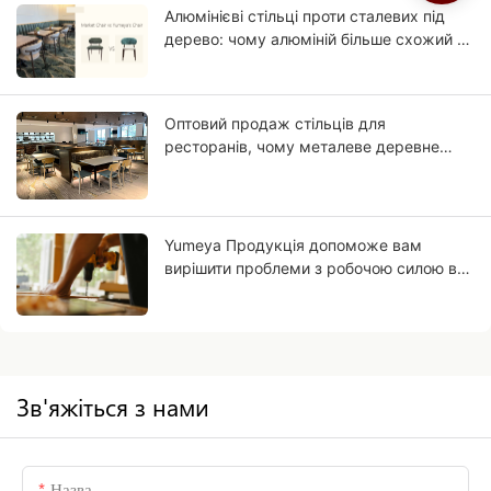
Алюмінієві стільці проти сталевих під
дерево: чому алюміній більше схожий на
масив дерева?
Оптовий продаж стільців для
ресторанів, чому металеве деревне
зерно може бути майбутнім вашого
бізнесу?
Yumeya Продукція допоможе вам
вирішити проблеми з робочою силою в
меблевій промисловості у
першоджерелі
Зв'яжіться з нами